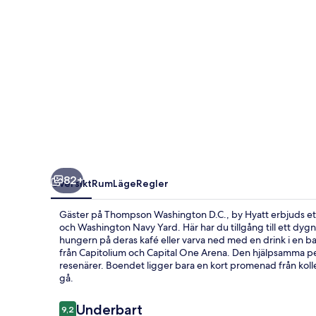
82+
Översikt
Rum
Läge
Regler
Gäster på Thompson Washington D.C., by Hyatt erbjuds ett
och Washington Navy Yard. Här har du tillgång till ett dygn
hungern på deras kafé eller varva ned med en drink i en bar
från Capitolium och Capital One Arena. Den hjälpsamma p
resenärer. Boendet ligger bara en kort promenad från kollekt
gå.
Recensioner
Underbart
9,2
9,2 av 10,