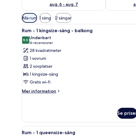
aug. 6 - aug. 7
a
Tillgängliga
Alla rum
1 säng
2 sängar
filter
Öppna
En balkong med en flätstol oc
för
5
Rum - 1 kingsize-säng - balkong
alla
rum
Underbart
foton
9,0
9,0 av 10
(16 recensioner)
16 recensioner
för
28 kvadratmeter
Rum
1 sovrum
-
2 sovplatser
1
1 kingsize-säng
kingsize-
Gratis wi-fi
säng
-
Mer
Mer information
balkong
information
om
Rum
-
Se prise
1
kingsize-
Öppna
Ett modernt hotellrum med en s
säng
5
Rum - 1 queensize-säng
-