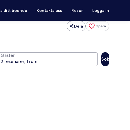
ra ditt boende
Kontakta oss
Resor
Logga in
Dela
Spara
Gäster
Sök