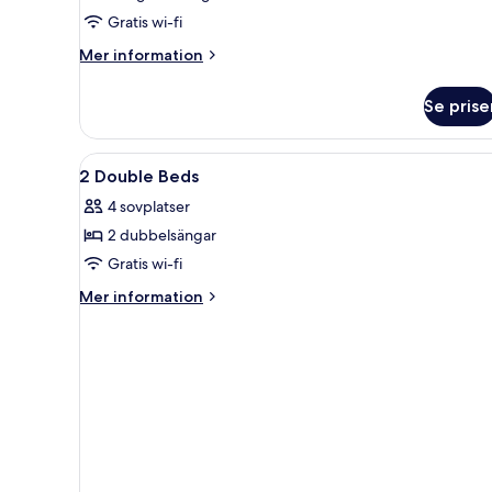
kingsize-
Gratis wi-fi
säng
Mer
Mer information
information
om
Se prise
Rum
-
1
Öppna
En modern entréhall med en re
9
kingsize-
2 Double Beds
alla
säng
4 sovplatser
foton
2 dubbelsängar
för
2
Gratis wi-fi
Double
Mer
Mer information
Beds
information
om
2
Double
Beds