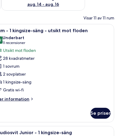
aug. 14 - aug. 16
Visar 11 av 11 rum
förvaringsskåp på rummet och mörkläggningsgardiner
ppna
Ett modernt hotellrum med en stor säng, en b
5
m - 1 kingsize-säng - utsikt mot floden
la
Underbart
oton
2
9,2 av 10
(11 recensioner)
11 recensioner
ör
Utsikt mot floden
um
28 kvadratmeter
1 sovrum
2 sovplatser
ingsize-
1 kingsize-säng
äng
Gratis wi-fi
sikt
er
r information
ot
formation
m
loden
Se priser
um
 grå soffa, ett litet skrivbord med en lampa och hyllor som är monterade p
ppna
Ett modernt vardagsrum med en soffa, fåtölj 
6
ngsize-
udiosvit Junior - 1 kingsize-säng