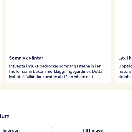
Sömnlyx väntar
Lyx i 
Insvepta i mjuka badrockar somnar gästerna in i en
Upptäck
fridfull sömn bakom mörkläggningsgardiner. Detta
histori
lyxhotell fulländar konsten att få en vilsam natt.
skönhet
atum
llgängligheten för imorgon aug. 7 - aug. 8
Kontrollera tillgängligheten för den h
Imorgon
Till helgen