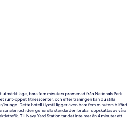
Creator vid
 utmärkt läge, bara fem minuters promenad från Nationals Park
et runt-öppet fitnesscenter, och efter träningen kan du stilla
/lounge. Detta hotell i lyxstil ligger även bara fem minuters bilfärd
Rum - 1 king
ersonalen och den generella standarden brukar uppskattas av våra
ivtrafik. Till Navy Yard Station tar det inte mer än 4 minuter att