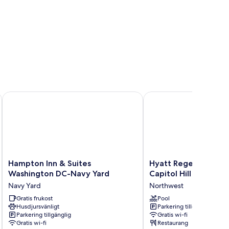
Hampton Inn & Suites Washington DC-Navy Yard
Hyatt Regency Washingt
Hampton
Hyatt
Hampton Inn & Suites
Hyatt Regency Wash
Inn
Regency
Washington DC-Navy Yard
Capitol Hill
&
Washington
Navy Yard
Northwest
Suites
on
Washington
Gratis frukost
Capitol
Pool
Husdjursvänligt
Parkering tillgänglig
DC-
Hill
Parkering tillgänglig
Gratis wi-fi
Navy
Northwest
Gratis wi-fi
Restaurang
Yard