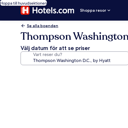
Hoppa till huvudsektionen
Shoppa resor
Se alla boenden
Thompson Washington D
Välj datum för att se priser
Vart reser du?
Fotogalleri
för
Thompson
Washington
D.C.,
by
Hyatt