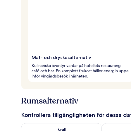
Mat- och dryckesalternativ
Kulinariska äventyr väntar på hotellets restaurang,
café och bar. En komplett frukost håller energin uppe
inför vingårdsbesök i närheten.
Rumsalternativ
Kontrollera tillgängligheten för dessa d
Kontrollera tillgängligheten för ikväll aug. 6 - aug. 7
Kontrollera ti
Ikväll