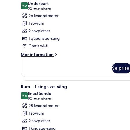
alla
Underbart
balkong
foton
9,2
9,2 av 10
(32 recensioner)
32 recensioner
för
26 kvadratmeter
Rum
1 sovrum
-
2 sovplatser
1
1 queensize-säng
queensize-
Gratis wi-fi
säng
Mer
Mer information
information
om
Se prise
Rum
-
1
Öppna
Ett modernt hotellrum med en s
6
queensize-
Rum - 1 kingsize-säng
alla
säng
Enastående
foton
9,6
9,6 av 10
(82 recensioner)
82 recensioner
för
28 kvadratmeter
Rum
1 sovrum
-
2 sovplatser
1
1 kingsize-säng