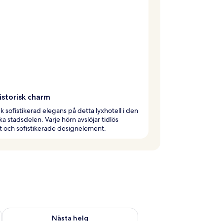
historisk charm
 sofistikerad elegans på detta lyxhotell i den
ska stadsdelen. Varje hörn avslöjar tidlös
 och sofistikerade designelement.
är helgen aug. 7 - aug. 9
Kontrollera tillgängligheten för nästa helg aug. 14 - aug. 16
Nästa helg