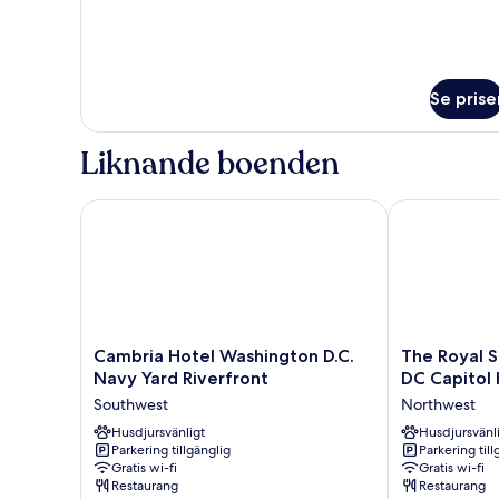
Se prise
Liknande boenden
Cambria Hotel Washington D.C. Navy Yard Riverfron
The Royal Son
Cambria
The
Cambria Hotel Washington D.C.
The Royal 
Hotel
Royal
Navy Yard Riverfront
DC Capitol H
Washington
Sonesta
Southwest
Northwest
D.C.
Washington
Navy
Husdjursvänligt
DC
Husdjursvänl
Parkering tillgänglig
Parkering till
Yard
Capitol
Gratis wi-fi
Gratis wi-fi
Riverfront
Hill
Restaurang
Restaurang
Southwest
Northwest