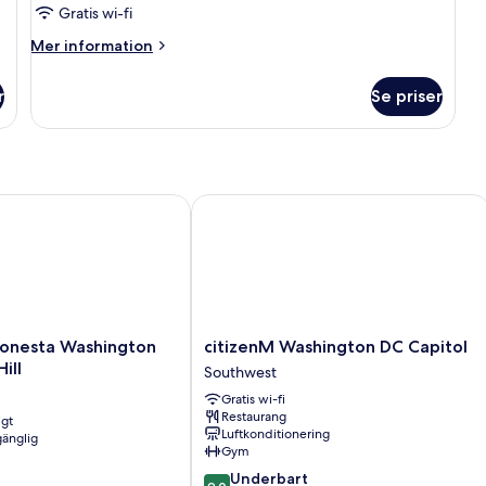
Gratis wi-fi
Mer
Mer information
information
om
r
Se priser
Rum
-
2
queensize-
sängar
t
esta Washington DC Capitol Hill
citizenM Washington DC Capitol
citizenM
Sonesta Washington
citizenM Washington DC Capitol
Washington
ill
Southwest
DC
Gratis wi-fi
Capitol
Restaurang
igt
Southwest
Luftkonditionering
gänglig
Gym
9.0
Underbart