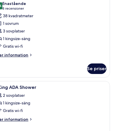
la
ng
Enastående
oton
4
9,4 av 10
(8 recensioner)
8 recensioner
sikt
ör
38 kvadratmeter
ot
tudiosvit
oden
1 sovrum
unior
3 sovplatser
1 kingsize-säng
Gratis wi-fi
ingsize-
äng
er
r information
formation
m
Se priser
udiosvit
nior
, en grön fåtölj, en grå soffa och ett soffbord.
ppna
En modern entréhall med en receptionsdisk, e
7
 King ADA Shower
la
ngsize-
2 sovplatser
ng
oton
1 kingsize-säng
ör
Gratis wi-fi
ing
er
r information
DA
formation
m