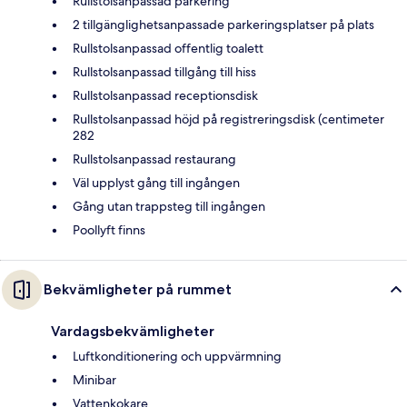
Rullstolsanpassad parkering
2 tillgänglighetsanpassade parkeringsplatser på plats
Rullstolsanpassad offentlig toalett
Rullstolsanpassad tillgång till hiss
Rullstolsanpassad receptionsdisk
Rullstolsanpassad höjd på registreringsdisk (centimeter
282
Rullstolsanpassad restaurang
Väl upplyst gång till ingången
Gång utan trappsteg till ingången
Poollyft finns
Bekvämligheter på rummet
Vardagsbekvämligheter
Luftkonditionering och uppvärmning
Minibar
Vattenkokare