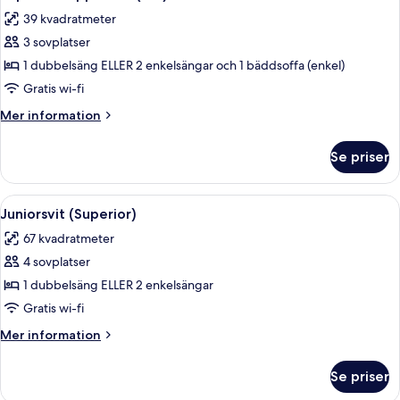
alla
39 kvadratmeter
foton
3 sovplatser
för
Superior
1 dubbelsäng ELLER 2 enkelsängar och 1 bäddsoffa (enkel)
trippelrum
Gratis wi-fi
(2+1)
Mer
Mer information
information
om
Se priser
Superior
trippelrum
(2+1)
Öppna
Ett modernt hotellrum med en stor sä
5
Juniorsvit (Superior)
alla
67 kvadratmeter
foton
4 sovplatser
för
Juniorsvit
1 dubbelsäng ELLER 2 enkelsängar
(Superior)
Gratis wi-fi
Mer
Mer information
information
om
Se priser
Juniorsvit
(Superior)