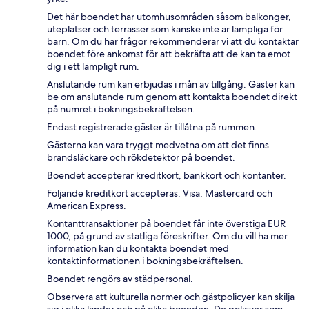
Det här boendet har utomhusområden såsom balkonger,
uteplatser och terrasser som kanske inte är lämpliga för
barn. Om du har frågor rekommenderar vi att du kontaktar
boendet före ankomst för att bekräfta att de kan ta emot
dig i ett lämpligt rum.
Anslutande rum kan erbjudas i mån av tillgång. Gäster kan
be om anslutande rum genom att kontakta boendet direkt
på numret i bokningsbekräftelsen.
Endast registrerade gäster är tillåtna på rummen.
Gästerna kan vara tryggt medvetna om att det finns
brandsläckare och rökdetektor på boendet.
Boendet accepterar kreditkort, bankkort och kontanter.
Följande kreditkort accepteras: Visa, Mastercard och
American Express.
Kontanttransaktioner på boendet får inte överstiga EUR
1000, på grund av statliga föreskrifter. Om du vill ha mer
information kan du kontakta boendet med
kontaktinformationen i bokningsbekräftelsen.
Boendet rengörs av städpersonal.
Observera att kulturella normer och gästpolicyer kan skilja
sig i olika länder och på olika boenden. De policyer som