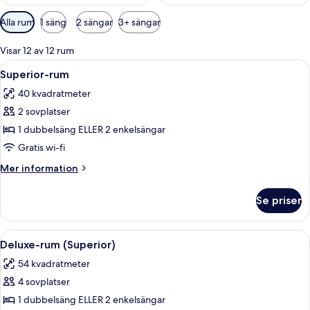
Tillgängliga
Alla rum
1 säng
2 sängar
3+ sängar
filter
för
Visar 12 av 12 rum
rum
Öppna
Ett modernt hotellrum med en stor säng
8
Superior-rum
alla
40 kvadratmeter
foton
2 sovplatser
för
Superior-
1 dubbelsäng ELLER 2 enkelsängar
rum
Gratis wi-fi
Mer
Mer information
information
om
Se priser
Superior-
rum
Öppna
Ett modernt hotellrum med en stor säng,
5
Deluxe-rum (Superior)
alla
54 kvadratmeter
foton
4 sovplatser
för
Deluxe-
1 dubbelsäng ELLER 2 enkelsängar