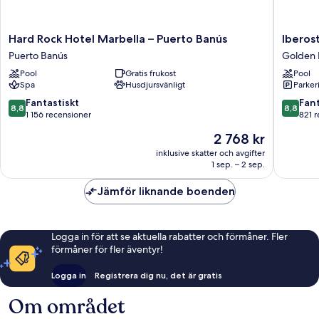
Hard
Iberosta
Hard Rock Hotel Marbella – Puerto Banús
Iberos
Rock
Selectio
Puerto Banús
Golden 
Hotel
Marbell
Pool
Gratis frukost
Pool
Marbella
Coral
Spa
Husdjursvänligt
Parkeri
–
Beach
Puerto
Golden
8.8
8.8
Fantastiskt
Fant
8,8
8,8
Banús
Mile
av
av
1 156 recensioner
821 
Puerto
10,
10,
Priset
2 768 kr
Banús
Fantastiskt,
Fantastis
är
1 156 recensioner
821 rece
inklusive skatter och avgifter
2 768 kr
1 sep. – 2 sep.
Jämför liknande boenden
Logga in för att se aktuella rabatter och förmåner. Fler
förmåner för fler äventyr!
Logga in
Registrera dig nu, det är gratis
Om området