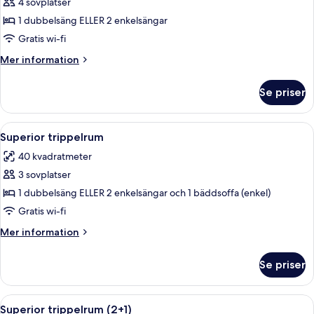
4 sovplatser
för
Deluxe-
1 dubbelsäng ELLER 2 enkelsängar
rum
Gratis wi-fi
(Superior
Mer
Mer information
2+2)
information
om
Se priser
Deluxe-
rum
(Superior
Öppna
Ett modernt hotellrum med en stor säng
4
2+2)
Superior trippelrum
alla
40 kvadratmeter
foton
3 sovplatser
för
Superior
1 dubbelsäng ELLER 2 enkelsängar och 1 bäddsoffa (enkel)
trippelrum
Gratis wi-fi
Mer
Mer information
information
om
Se priser
Superior
trippelrum
Öppna
Ett modernt hotellrum med en stor säng
4
Superior trippelrum (2+1)