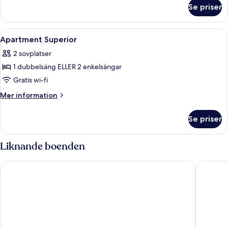
om
Se priser
Rum
Öppna
Ett modernt hotellrum med en bäddsoffa
11
Apartment Superior
alla
2 sovplatser
foton
1 dubbelsäng ELLER 2 enkelsängar
för
Apartment
Gratis wi-fi
Superior
Mer
Mer information
information
om
Se priser
Apartment
Superior
Liknande boenden
Hard Rock Hotel Marbella – Puerto Banús
Iberosta