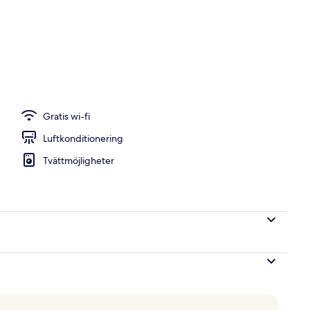
r av högsta kvalitet, duntäcken, bäddmadrasser och minibar
Gratis wi-fi
Luftkonditionering
Tvättmöjligheter