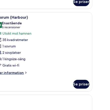
Se priser
åbäddsrum
arbour)
ett skrivbord, en stol och ett stort fönster med utsikt över staden.
ppna
Ett modernt hotellrum med en stor säng, ett 
7
yxrum (Harbour)
la
Enastående
oton
8
9,8 av 10
(6 recensioner)
6 recensioner
ör
Utsikt mot hamnen
yxrum
35 kvadratmeter
Harbour)
1 sovrum
2 sovplatser
1 kingsize-säng
Gratis wi-fi
er
r information
formation
m
Se priser
xrum
arbour)