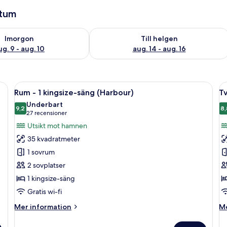
atum
llgängligheten för imorgon aug. 9 - aug. 10
Kontrollera tillgängligheten för den h
Imorgon
Till helgen
ug. 9 - aug. 10
aug. 14 - aug. 16
tor säng, ett skrivbord, en stol och en garderob.
Öppna
Ett modernt hotellrum med en stor säng
Ö
6
Rum - 1 kingsize-säng (Harbour)
T
alla
al
Underbart
foton
9,2
f
8,
9,2 av 10
(27 recensioner)
27 recensioner
för
f
Utsikt mot hamnen
Rum
T
35 kvadratmeter
-
(
1 sovrum
1
2 sovplatser
kingsize-
1 kingsize-säng
säng
(Harbour)
Gratis wi-fi
Mer
M
Mer information
Me
information
in
om
o