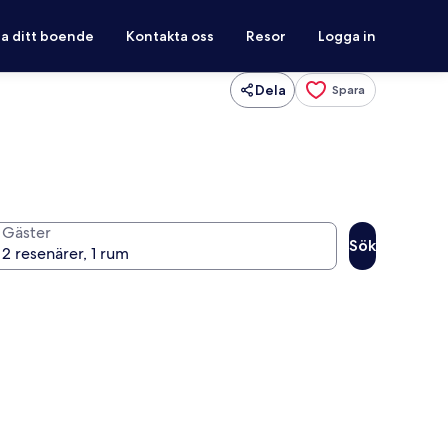
ra ditt boende
Kontakta oss
Resor
Logga in
Dela
Spara
Gäster
Sök