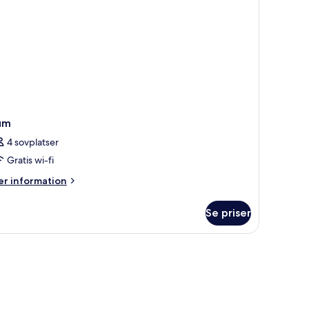
um
4 sovplatser
Gratis wi-fi
er
r information
formation
m
Se priser
um