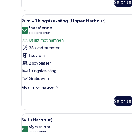
-
Se prise
1
kingsize-
Öppna
Ett modernt hotellrum med en s
säng
7
Rum - 1 kingsize-säng (Upper Harbour)
(Urban)
alla
Enastående
foton
9,6
9,6 av 10
(4 recensioner)
4 recensioner
för
Utsikt mot hamnen
Rum
35 kvadratmeter
-
1 sovrum
1
2 sovplatser
kingsize-
1 kingsize-säng
säng
(Upper
Gratis wi-fi
Harbour)
Mer
Mer information
information
om
Se prise
Rum
-
1
Öppna
Ett hotellrum med en stor säng,
12
kingsize-
Svit (Harbour)
alla
säng
Mycket bra
(Upper
foton
8,0
8,0 av 10
1 recension