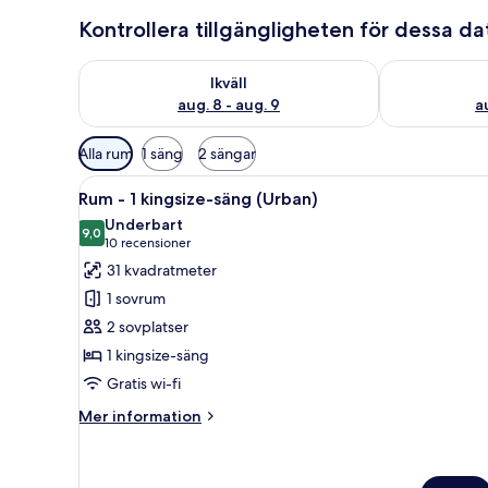
Kontrollera tillgängligheten för dessa d
Kontrollera tillgängligheten för ikväll aug. 8 - aug. 9
Kontrollera ti
Ikväll
aug. 8 - aug. 9
a
Tillgängliga
Alla rum
1 säng
2 sängar
filter
Öppna
Ett modernt hotellrum med en s
för
6
Rum - 1 kingsize-säng (Urban)
alla
rum
Underbart
foton
9,0
9,0 av 10
(10 recensioner)
10 recensioner
för
31 kvadratmeter
Rum
1 sovrum
-
2 sovplatser
1
1 kingsize-säng
kingsize-
Gratis wi-fi
säng
(Urban)
Mer
Mer information
information
om
Rum