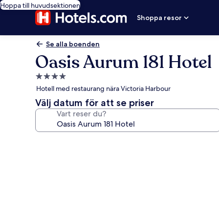
Hoppa till huvudsektionen
Shoppa resor
Se alla boenden
Oasis Aurum 181 Hotel
4.0-
stjärnigt
Hotell med restaurang nära Victoria Harbour
boende
Välj datum för att se priser
Vart reser du?
Fotogalleri
för
Oasis
Aurum
181
Hotel