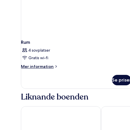
Rum
4 sovplatser
Gratis wi-fi
Mer
Mer information
information
om
Se prise
Rum
Liknande boenden
ibis Hong Kong Central And Sheung Wan
Motto by Hil