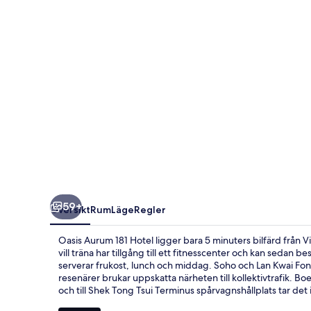
59+
Översikt
Rum
Läge
Regler
Oasis Aurum 181 Hotel ligger bara 5 minuters bilfärd från
vill träna har tillgång till ett fitnesscenter och kan sedan 
serverar frukost, lunch och middag. Soho och Lan Kwai Fon
resenärer brukar uppskatta närheten till kollektivtrafik. B
och till Shek Tong Tsui Terminus spårvagnshållplats tar det 