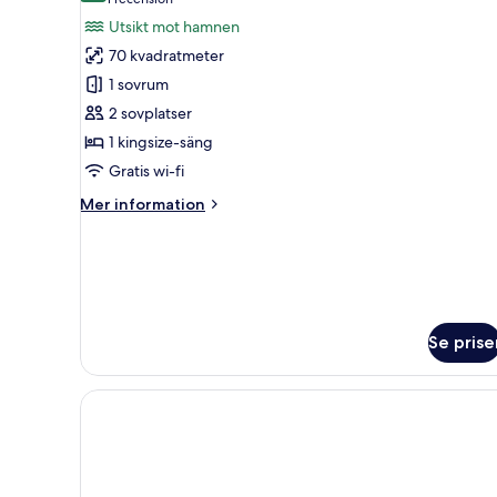
(1 recension)
Harbour)
för
Utsikt mot hamnen
Svit
70 kvadratmeter
(Harbour)
1 sovrum
2 sovplatser
1 kingsize-säng
Gratis wi-fi
Mer
Mer information
information
om
Svit
(Harbour)
Se prise