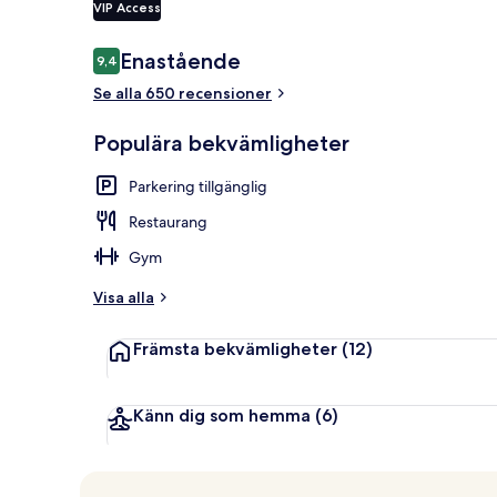
VIP Access
Recensioner
Enastående
9,4
9,4 av 10,
Sängtillbehö
Se alla 650 recensioner
Populära bekvämligheter
Parkering tillgänglig
Restaurang
Gym
Visa alla
Främsta bekvämligheter
(12)
Känn dig som hemma
(6)