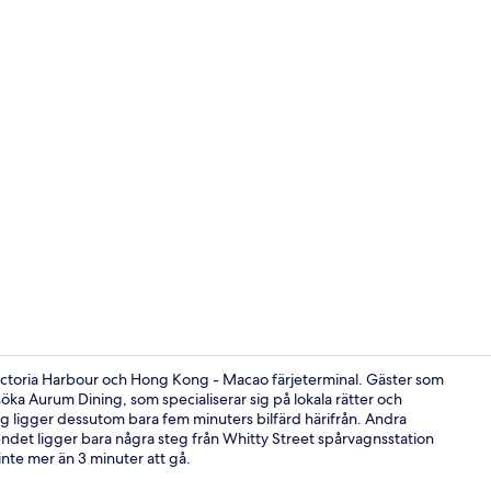
Exteriör
 Victoria Harbour och Hong Kong - Macao färjeterminal. Gäster som
besöka Aurum Dining, som specialiserar sig på lokala rätter och
g ligger dessutom bara fem minuters bilfärd härifrån. Andra
Svit (Harbou
oendet ligger bara några steg från Whitty Street spårvagnsstation
inte mer än 3 minuter att gå.