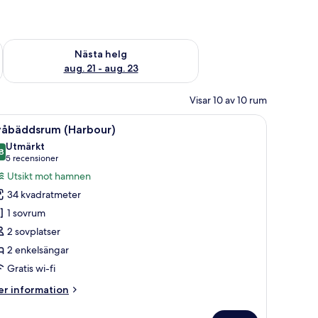
är helgen aug. 14 - aug. 16
Kontrollera tillgängligheten för nästa helg aug. 21 - aug. 23
Nästa helg
aug. 21 - aug. 23
Visar 10 av 10 rum
, ett skrivbord, ett litet bord och ett badrum.
ppna
Ett modernt hotellrum med två sängar, ett skri
6
våbäddsrum (Harbour)
la
Utmärkt
oton
8
8,8 av 10
(5 recensioner)
5 recensioner
ör
Utsikt mot hamnen
våbäddsrum
34 kvadratmeter
Harbour)
1 sovrum
2 sovplatser
2 enkelsängar
Gratis wi-fi
er
r information
formation
m