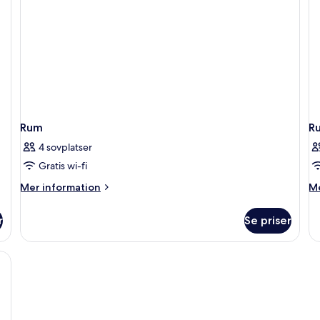
Rum
R
4 sovplatser
Gratis wi-fi
Mer
M
Mer information
Me
information
in
om
o
r
Se priser
Rum
R