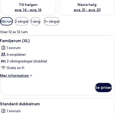
Kontrollera tillgängligheten för den här helgen aug. 14 - aug. 
Kontrollera tillgängligheten fö
Till helgen
Nästa helg
aug. 14 - aug. 16
aug. 21 - aug. 23
Tillgängliga
Alla rum
2 sängar
1 säng
3+ sängar
filter
för
Visar 12 av 12 rum
rum
Öppna
Ett hotellrum med en våningssäng, ett 
6
Familjerum (XL)
alla
1 sovrum
foton
6 sovplatser
för
Familjerum
2 våningssängar (dubbla)
(XL)
Gratis wi-fi
Mer
Mer information
information
om
Se priser
Familjerum
(XL)
Öppna
Ett hotellrum med en stor säng, ett sk
4
Standard dubbelrum
alla
1 sovrum
foton