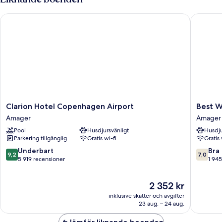
Clarion Hotel Copenhagen Airport
Best Wes
Clarion
Best
Clarion Hotel Copenhagen Airport
Best W
Hotel
Western
Amager
Amager
Copenhagen
Plus
Pool
Husdjursvänligt
Husdju
Airport
Airport
Parkering tillgänglig
Gratis wi-fi
Gratis 
Amager
Hotel
Copenh
9.2
7.0
Underbart
Bra
9,2
7,0
Amager
av
av
5 919 recensioner
1 945
10,
10,
Underbart,
Bra,
Priset
2 352 kr
5 919 recensioner
1 945 re
är
inklusive skatter och avgifter
2 352 kr
23 aug. – 24 aug.