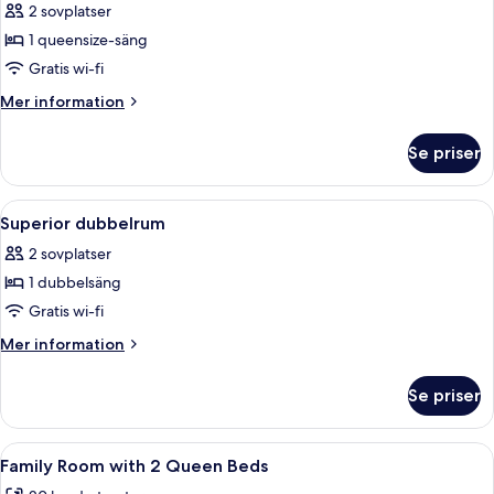
2 sovplatser
för
Standard
1 queensize-säng
dubbelrum
Gratis wi-fi
Mer
Mer information
information
om
Se priser
Standard
dubbelrum
Öppna
Ett hotellrum med en stor säng, ett sk
3
Superior dubbelrum
alla
2 sovplatser
foton
1 dubbelsäng
för
Superior
Gratis wi-fi
dubbelrum
Mer
Mer information
information
om
Se priser
Superior
dubbelrum
Öppna
Ett hotellrum med två sängar, båda me
5
Family Room with 2 Queen Beds
alla