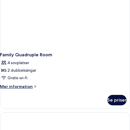
Family Quadruple Room
4 sovplatser
2 dubbelsängar
Gratis wi-fi
Mer
Mer information
information
om
Se priser
Family
Quadruple
Room