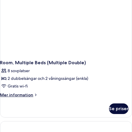
Room, Multiple Beds (Multiple Double)
8 sovplatser
2 dubbelsängar och 2 våningssängar (enkla)
Gratis wi-fi
Mer
Mer information
information
om
Se priser
Room,
Multiple
Beds
(Multiple
Double)