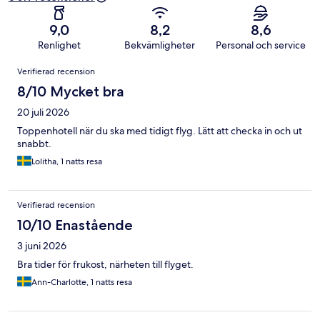
9,0
8,2
8,6
Renlighet
Bekvämligheter
Personal och service
Recensioner
Verifierad recension
8/10 Mycket bra
20 juli 2026
Toppenhotell när du ska med tidigt flyg. Lätt att checka in och ut
snabbt.
Lolitha, 1 natts resa
Verifierad recension
10/10 Enastående
3 juni 2026
Bra tider för frukost, närheten till flyget.
Ann-Charlotte, 1 natts resa