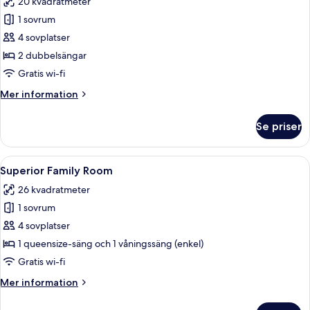
20 kvadratmeter
foton
1 sovrum
för
Family
4 sovplatser
Room
2 dubbelsängar
with
Gratis wi-fi
2
Mer
Mer information
Queen
information
Beds
om
Se priser
Family
Room
with
Öppna
Ett hotellrum med en stor säng, ett sk
4
2
Superior Family Room
alla
Queen
26 kvadratmeter
Beds
foton
1 sovrum
för
Superior
4 sovplatser
Family
1 queensize-säng och 1 våningssäng (enkel)
Room
Gratis wi-fi
Mer
Mer information
information
om