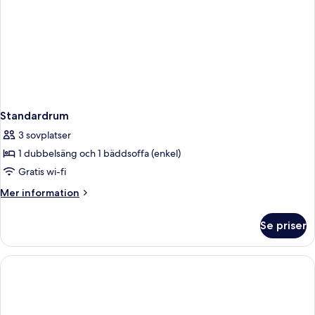
Standardrum
3 sovplatser
1 dubbelsäng och 1 bäddsoffa (enkel)
Gratis wi-fi
Mer
Mer information
information
om
Se priser
Standardrum