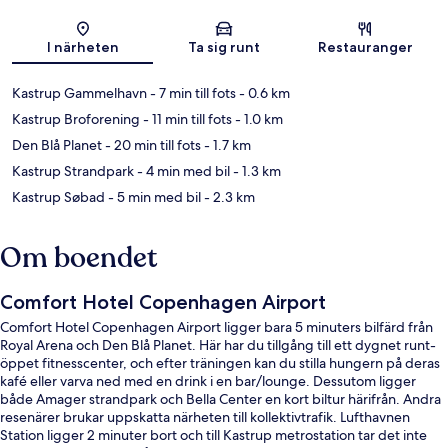
Karta
I närheten
Ta sig runt
Restauranger
Kastrup Gammelhavn
- 7 min till fots
- 0.6 km
Kastrup Broforening
- 11 min till fots
- 1.0 km
Den Blå Planet
- 20 min till fots
- 1.7 km
Kastrup Strandpark
- 4 min med bil
- 1.3 km
Kastrup Søbad
- 5 min med bil
- 2.3 km
Om boendet
Comfort Hotel Copenhagen Airport
Comfort Hotel Copenhagen Airport ligger bara 5 minuters bilfärd från
Royal Arena och Den Blå Planet. Här har du tillgång till ett dygnet runt-
öppet fitnesscenter, och efter träningen kan du stilla hungern på deras
kafé eller varva ned med en drink i en bar/lounge. Dessutom ligger
både Amager strandpark och Bella Center en kort biltur härifrån. Andra
resenärer brukar uppskatta närheten till kollektivtrafik. Lufthavnen
Station ligger 2 minuter bort och till Kastrup metrostation tar det inte