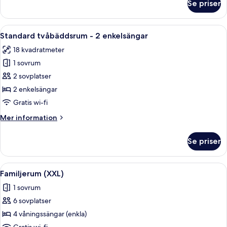
Se priser
Superior
Family
Room
Öppna
Ett hotellrum med två sängar, ett skriv
2
Standard tvåbäddsrum - 2 enkelsängar
alla
18 kvadratmeter
foton
1 sovrum
för
Standard
2 sovplatser
tvåbäddsrum
2 enkelsängar
-
Gratis wi-fi
2
Mer
Mer information
enkelsängar
information
om
Se priser
Standard
tvåbäddsrum
-
Öppna
Ett modernt hotellrum med våningssäng
7
2
Familjerum (XXL)
alla
enkelsängar
1 sovrum
foton
6 sovplatser
för
Familjerum
4 våningssängar (enkla)
(XXL)