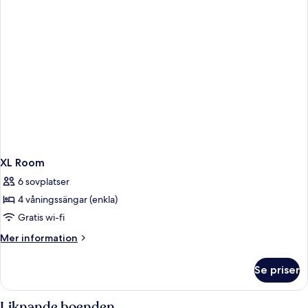
XL Room
6 sovplatser
4 våningssängar (enkla)
Gratis wi-fi
Mer
Mer information
information
om
Se priser
XL
Room
Liknande boenden