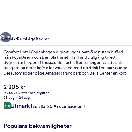
Copenhagen
Airport
regående
Nästa
53+
Översikt
Rum
Läge
Regler
Comfort Hotel Copenhagen Airport ligger bara 5 minuters bilfärd
från Royal Arena och Den Blå Planet. Här har du tillgång till ett
dygnet runt-öppet fitnesscenter, och efter träningen kan du stilla
hungern på deras kafé eller varva ned med en drink i en bar/lounge.
Dessutom ligger både Amager strandpark och Bella Center en kort
biltur härifrån. Andra resenärer brukar uppskatta närheten till
kollektivtrafik. Lufthavnen Station ligger 2 minuter bort och till
Det
2 206 kr
Kastrup metrostation tar det inte mer än 15 minuter att gå.
nuvarande
inklusive skatter och avgifter
priset
23 aug. – 24 aug.
Restauranger
är
Recensioner
Utmärkt
8,6
Se alla 6 519 recensioner
2 206 kr
8,6 av 10,
Populära bekvämligheter