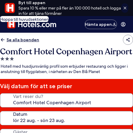
Byt till appen
Spara 10 % eller mer på fler än 100 000 hotell och logga
in för att tjäna förmåner
Hoppa till huvudsektionen
Hämta appen
Se alla boenden
Comfort Hotel Copenhagen Airport
3.0-
stjärnigt
Hotell med husdjursvänlig profil som erbjuder restaurang och ligger i
boende
anslutning till flygplatsen, i närheten av Den Blå Planet
Välj datum för att se priser
Vart reser du?
Datum
Gäster