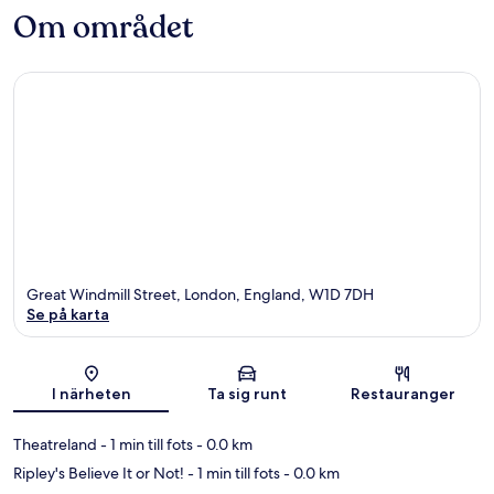
Om området
Great Windmill Street, London, England, W1D 7DH
Se på karta
Karta
I närheten
Ta sig runt
Restauranger
Theatreland
- 1 min till fots
- 0.0 km
Ripley's Believe It or Not!
- 1 min till fots
- 0.0 km