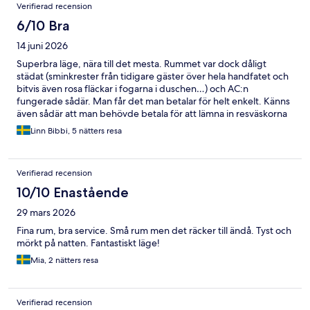
Verifierad recension
6/10 Bra
14 juni 2026
Superbra läge, nära till det mesta. Rummet var dock dåligt
städat (sminkrester från tidigare gäster över hela handfatet och
bitvis även rosa fläckar i fogarna i duschen…) och AC:n
fungerade sådär. Man får det man betalar för helt enkelt. Känns
även sådär att man behövde betala för att lämna in resväskorna
för förvaring innan incheckning.
Linn Bibbi, 5 nätters resa
Verifierad recension
10/10 Enastående
29 mars 2026
Fina rum, bra service. Små rum men det räcker till ändå. Tyst och
mörkt på natten. Fantastiskt läge!
Mia, 2 nätters resa
Verifierad recension