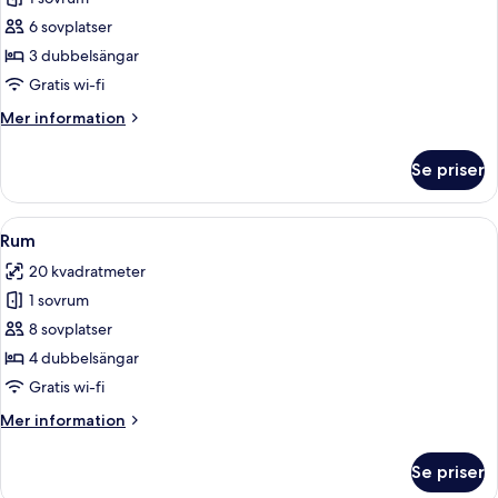
för
Cocoon
6 sovplatser
6
3 dubbelsängar
Gratis wi-fi
Mer
Mer information
information
om
Se priser
Cocoon
6
Öppna
Ett modernt badrum med ett handfat i
3
Rum
alla
20 kvadratmeter
foton
1 sovrum
för
Rum
8 sovplatser
4 dubbelsängar
Gratis wi-fi
Mer
Mer information
information
om
Se priser
Rum