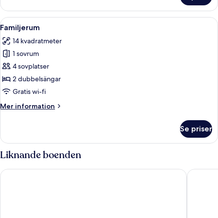
2
-
Öppna
Ett modernt hotellrum med en stor sän
4
Twin
Familjerum
alla
14 kvadratmeter
foton
1 sovrum
för
Familjerum
4 sovplatser
2 dubbelsängar
Gratis wi-fi
Mer
Mer information
information
om
Se priser
Familjerum
Liknande boenden
STG Hotel London Oxford Street
Assembly