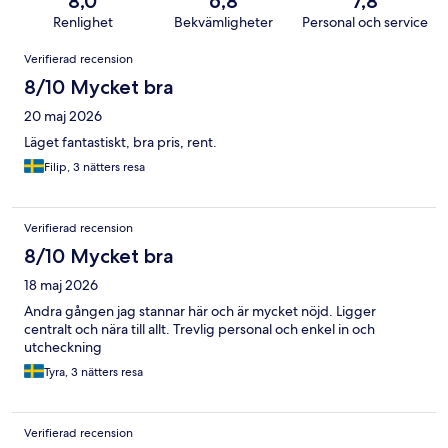
8,0
6,8
7,8
Renlighet
Bekvämligheter
Personal och service
Recensioner
Verifierad recension
8/10 Mycket bra
20 maj 2026
Läget fantastiskt, bra pris, rent.
Filip, 3 nätters resa
Verifierad recension
8/10 Mycket bra
18 maj 2026
Andra gången jag stannar här och är mycket nöjd. Ligger
centralt och nära till allt. Trevlig personal och enkel in och
utcheckning
Tyra, 3 nätters resa
Verifierad recension