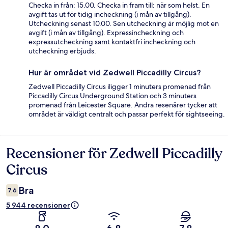
Checka in från: 15.00. Checka in fram till: när som helst. En
avgift tas ut för tidig incheckning (i mån av tillgång).
Utcheckning senast 10.00. Sen utcheckning är möjlig mot en
avgift (i mån av tillgång). Expressincheckning och
expressutcheckning samt kontaktfri incheckning och
utcheckning erbjuds.
Hur är området vid Zedwell Piccadilly Circus?
Zedwell Piccadilly Circus iligger 1 minuters promenad från
Piccadilly Circus Underground Station och 3 minuters
promenad från Leicester Square. Andra resenärer tycker att
området är väldigt centralt och passar perfekt för sightseeing.
Recensioner för Zedwell Piccadilly
Recensioner
Circus
Bra
7,6
5 944 recensioner