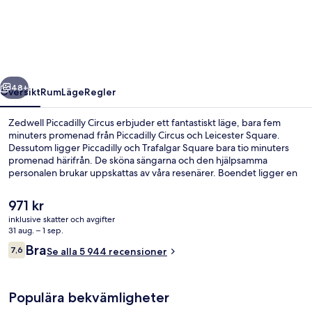
Circus
regående
Nästa
48+
Översikt
Rum
Läge
Regler
Zedwell Piccadilly Circus erbjuder ett fantastiskt läge, bara fem
minuters promenad från Piccadilly Circus och Leicester Square.
Dessutom ligger Piccadilly och Trafalgar Square bara tio minuters
promenad härifrån. De sköna sängarna och den hjälpsamma
personalen brukar uppskattas av våra resenärer. Boendet ligger en
kort promenad från kollektivtrafik, bara några steg från Piccadilly
Circus Underground Station och till Leicester Square Underground
Det
971 kr
Station tar det 5 minuter att gå.
nuvarande
inklusive skatter och avgifter
priset
31 aug. – 1 sep.
Lobby
är
Recensioner
Bra
7,6
Se alla 5 944 recensioner
971 kr
7,6 av 10,
Populära bekvämligheter