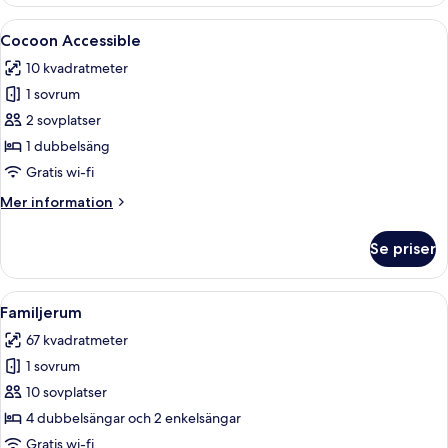
Öppna
Ett modernt hotellrum med en stor sä
5
Cocoon Accessible
alla
10 kvadratmeter
foton
1 sovrum
för
Cocoon
2 sovplatser
Accessible
1 dubbelsäng
Gratis wi-fi
Mer
Mer information
information
om
Se priser
Cocoon
Accessible
Öppna
En våningssäng med en trästege, en vi
4
Familjerum
alla
67 kvadratmeter
foton
1 sovrum
för
Familjerum
10 sovplatser
4 dubbelsängar och 2 enkelsängar
Gratis wi-fi