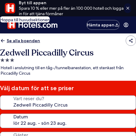
Byt till appen
Spara 10 % eller mer på fler än 100 000 hotell och logga
in för att tjäna förmåner
Hoppa till huvudsektionen
Hämta appen
Se alla boenden
Zedwell Piccadilly Circus
3.0-
stjärnigt
Hotell i anslutning till en tåg-/tunnelbanestation, ett stenkast från
boende
Piccadilly Circus
Välj datum för att se priser
Vart reser du?
Datum
Gäster