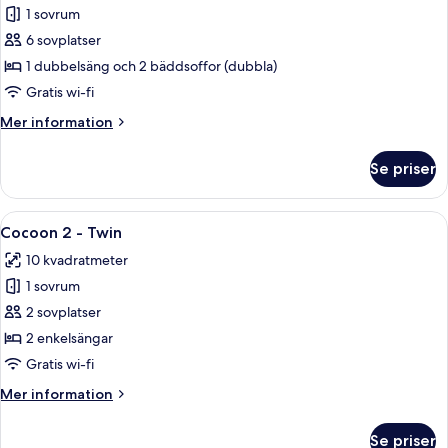
1 sovrum
för
Superior-
6 sovplatser
rum
1 dubbelsäng och 2 bäddsoffor (dubbla)
Gratis wi-fi
Mer
Mer information
information
om
Se priser
Superior-
rum
Öppna
Ett modernt hotellrum med två sängar, 
4
Cocoon 2 - Twin
alla
10 kvadratmeter
foton
1 sovrum
för
Cocoon
2 sovplatser
2
2 enkelsängar
-
Gratis wi-fi
Twin
Mer
Mer information
information
om
Se priser
Cocoon