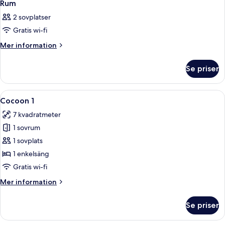
7
Rum
alla
2 sovplatser
foton
Gratis wi-fi
för
Rum
Mer
Mer information
information
om
Se priser
Rum
Öppna
Ett litet, ombonat rum med en säng, 
4
Cocoon 1
alla
7 kvadratmeter
foton
1 sovrum
för
Cocoon
1 sovplats
1
1 enkelsäng
Gratis wi-fi
Mer
Mer information
information
om
Se priser
Cocoon
1