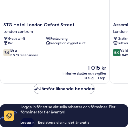
STG
Assembl
STG Hotel London Oxford Street
Assemb
Hotel
Leiceste
London centrum
London 
London
Square
Gratis wi-fi
Restaurang
Gratis 
Oxford
London
Bar
Reception dygnet runt
Luftko
Street
centrum
London
7.6
8.0
Bra
Väld
7,6
8,0
centrum
av
av
3 973 recensioner
1 842
10,
10,
Bra,
Väldigt
Priset
1 015 kr
3 973 recensioner
bra,
är
inklusive skatter och avgifter
1 842 re
1 015 kr
31 aug. – 1 sep.
Jämför liknande boenden
Logga in för att se aktuella rabatter och förmåner. Fler
förmåner för fler äventyr!
Logga in
Registrera dig nu, det är gratis