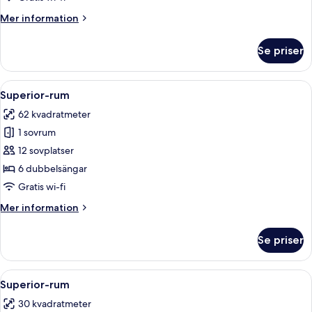
Mer
Mer information
information
om
Se priser
Familjerum
Öppna
Ett modernt vardagsrum med en grå sof
4
Superior-rum
alla
62 kvadratmeter
foton
1 sovrum
för
Superior-
12 sovplatser
rum
6 dubbelsängar
Gratis wi-fi
Mer
Mer information
information
om
Se priser
Superior-
rum
Öppna
Ett modernt hotellrum med en väggpanel 
4
Superior-rum
alla
30 kvadratmeter
foton