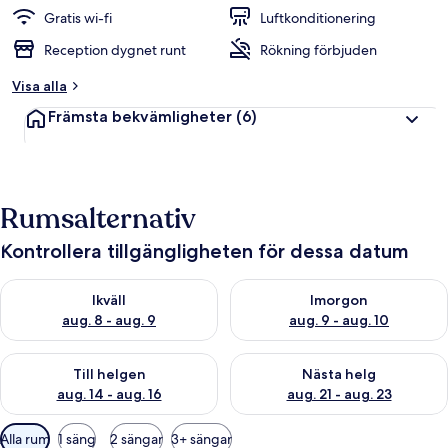
Gratis wi-fi
Luftkonditionering
Reception dygnet runt
Rökning förbjuden
Visa alla
Främsta bekvämligheter
(6)
Rumsalternativ
Kontrollera tillgängligheten för dessa datum
Kontrollera tillgängligheten för ikväll aug. 8 - aug. 9
Kontrollera tillgängligheten f
Ikväll
Imorgon
aug. 8 - aug. 9
aug. 9 - aug. 10
Kontrollera tillgängligheten för den här helgen aug. 14 - aug. 
Kontrollera tillgängligheten fö
Till helgen
Nästa helg
aug. 14 - aug. 16
aug. 21 - aug. 23
Tillgängliga
Alla rum
1 säng
2 sängar
3+ sängar