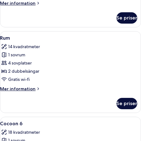
Mer
Mer information
information
om
Se priser
Cocoon
3
Öppna
Ett rum med en våningssäng, en träst
4
Rum
alla
14 kvadratmeter
foton
1 sovrum
för
Rum
4 sovplatser
2 dubbelsängar
Gratis wi-fi
Mer
Mer information
information
om
Se priser
Rum
Öppna
Ett hotellrum med våningssängar, en t
5
Cocoon 6
alla
18 kvadratmeter
foton
1 sovrum