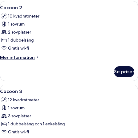
Öppna
Ett modernt sovrum med en sänggavel 
4
Cocoon 2
alla
10 kvadratmeter
foton
1 sovrum
för
Cocoon
2 sovplatser
2
1 dubbelsäng
Gratis wi-fi
Mer
Mer information
information
om
Se priser
Cocoon
2
Öppna
Ett modernt hotellrum med två separat
5
Cocoon 3
alla
12 kvadratmeter
foton
1 sovrum
för
Cocoon
3 sovplatser
3
1 dubbelsäng och 1 enkelsäng
Gratis wi-fi