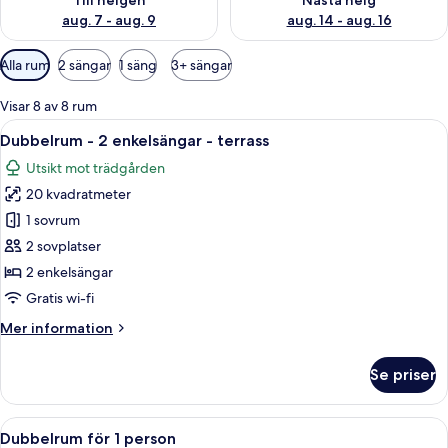
Till helgen
Nästa helg
aug. 7 - aug. 9
aug. 14 - aug. 16
Tillgängliga
Alla rum
2 sängar
1 säng
3+ sängar
filter
för
Visar 8 av 8 rum
rum
Öppna
Ett hotellrum med en stor säng, ett s
5
Dubbelrum - 2 enkelsängar - terrass
alla
Utsikt mot trädgården
foton
20 kvadratmeter
för
Dubbelrum
1 sovrum
-
2 sovplatser
2
2 enkelsängar
enkelsängar
Gratis wi-fi
-
Mer
Mer information
terrass
information
om
Se priser
Dubbelrum
-
2
Öppna
Ett hotellrum med en stor säng, ett s
5
enkelsängar
Dubbelrum för 1 person