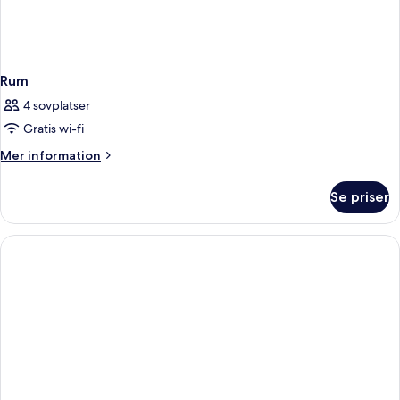
Rum
4 sovplatser
Gratis wi-fi
Mer
Mer information
information
om
Se priser
Rum