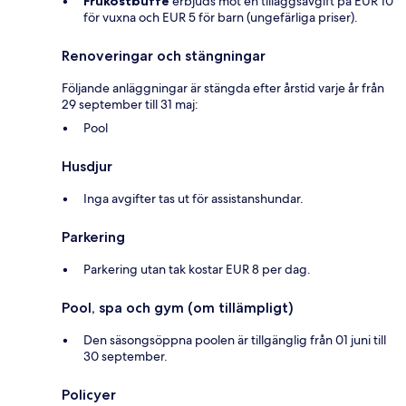
Frukostbuffé
erbjuds mot en tilläggsavgift på EUR 10
för vuxna och EUR 5 för barn (ungefärliga priser).
Renoveringar och stängningar
Följande anläggningar är stängda efter årstid varje år från
29 september till 31 maj:
Pool
Husdjur
Inga avgifter tas ut för assistanshundar.
Parkering
Parkering utan tak kostar EUR 8 per dag.
Pool, spa och gym (om tillämpligt)
Den säsongsöppna poolen är tillgänglig från 01 juni till
30 september.
Policyer