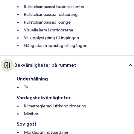
Rullstolsanpassat businesscenter
Rullstolsanpassad restaurang
Rullstolsanpassad lounge
Visuella larm i korridorerna
Väl upplyst gång till ingången
Gång utan trappsteg till ingången
Bekvämligheter på rummet
Underhållning
Tv
Vardagsbekvämligheter
Klimatreglerad luftkonditionering
Minibar
Sov gott
Mörkläggningsgardiner