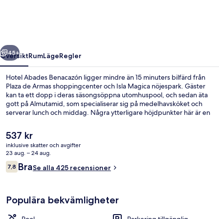
regående
Nästa
45+
Översikt
Rum
Läge
Regler
Hotel Abades Benacazón ligger mindre än 15 minuters bilfärd från
Plaza de Armas shoppingcenter och Isla Magica nöjespark. Gäster
kan ta ett dopp i deras säsongsöppna utomhuspool, och sedan äta
gott på Almutamid, som specialiserar sig på medelhavsköket och
serverar lunch och middag. Några ytterligare höjdpunkter här är en
bar vid poolen, ett fitnesscenter och en snackbar/deli.
Det
537 kr
nuvarande
inklusive skatter och avgifter
priset
23 aug. – 24 aug.
En säsongsöppen utomhuspool och pa
är
Recensioner
Bra
7,8
Se alla 425 recensioner
537 kr
7,8 av 10,
Populära bekvämligheter