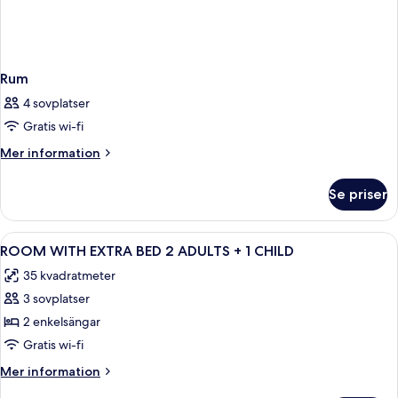
Rum
4 sovplatser
Gratis wi-fi
Mer
Mer information
information
om
Se priser
Rum
Öppna
Minibar, värdeförvaringsskåp på rumm
2
ROOM WITH EXTRA BED 2 ADULTS + 1 CHILD
alla
35 kvadratmeter
foton
3 sovplatser
för
ROOM
2 enkelsängar
WITH
Gratis wi-fi
EXTRA
Mer
Mer information
BED
information