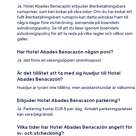
Ja, Hotel Abades Benacazón erbjuder återbetalningsbara
rumspriser, som kan bokas på våra sidor. Om du har bokat ett
fullt återbetalningsbart rumspris kan detta avbokas fram till
några dagar före incheckning, beroende på boendets
avbokningspolicy. Se till att du läser igenom boendets
avbokningspolicy för att ta reda på vilka regler och villkor som
gäller.
Har Hotel Abades Benacazón någon pool?
Ja, det finns en säsongsöppen utomhuspool.
Är det tillåtet att ta med sig husdjur till Hotel
Abades Benacazón?
Husdjur är tyvärr inte tillåtna, men assistanshundar är välkomna.
Erbjuder Hotel Abades Benacazón parkering?
Ja. Parkering kostar EUR 8 per dag. Antalet parkeringsplatser
kan vara begränsat.
Vilka tider har Hotel Abades Benacazón angett för
in- och utcheckning?