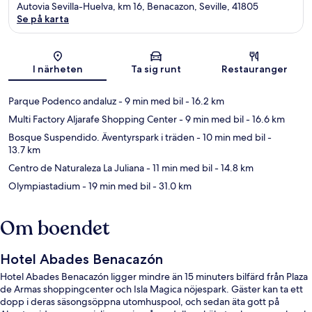
Autovia Sevilla-Huelva, km 16, Benacazon, Seville, 41805
Se på karta
Karta
I närheten
Ta sig runt
Restauranger
Parque Podenco andaluz
- 9 min med bil
- 16.2 km
Multi Factory Aljarafe Shopping Center
- 9 min med bil
- 16.6 km
Bosque Suspendido. Äventyrspark i träden
- 10 min med bil
-
13.7 km
Centro de Naturaleza La Juliana
- 11 min med bil
- 14.8 km
Olympiastadium
- 19 min med bil
- 31.0 km
Om boendet
Hotel Abades Benacazón
Hotel Abades Benacazón ligger mindre än 15 minuters bilfärd från Plaza
de Armas shoppingcenter och Isla Magica nöjespark. Gäster kan ta ett
dopp i deras säsongsöppna utomhuspool, och sedan äta gott på