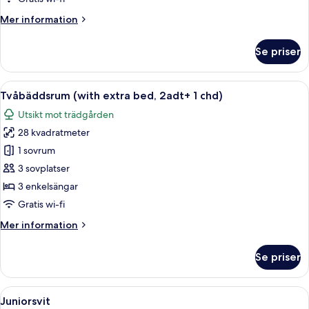
-
Mer
Mer information
3
information
adults)
om
Se priser
Tvåbäddsrum
(with
extra
Öppna
En terrass med ett vitt räcke, ett bor
6
bed
Tvåbäddsrum (with extra bed, 2adt+ 1 chd)
alla
-
Utsikt mot trädgården
3
foton
adults)
28 kvadratmeter
för
Tvåbäddsrum
1 sovrum
(with
3 sovplatser
extra
3 enkelsängar
bed,
Gratis wi-fi
2adt+
Mer
Mer information
1
information
chd)
om
Se priser
Tvåbäddsrum
(with
extra
Öppna
Ett hotellrum med en stor säng, en rö
6
bed,
Juniorsvit