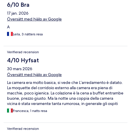
6/10 Bra
17 jan. 2026
Översätt med hjälp av Google
A
Leila, 3 nätters resa
Verifierad recension
4/10 Hyfsat
30 mars 2026
Översätt med hjälp av Google
La camera era molto basica, si vede che L’arredamento è datato.
La moquette del corridoio esterno alla camera era piena di
macchie, poco igienica. La colazione è la cena a buffet entrambe
buone, prezzo giusto. Ma la notte una coppia della camera
vicina è stata veramente tanta rumorosa, in generale gli ospiti
poco educati. Nonostante ciò, il personale era molto gentile.
Francesca, 1 natts resa
Inoltre, ha una palestra. Come hotel di passaggio, per una notte,
è accettabile.
Verifierad recension