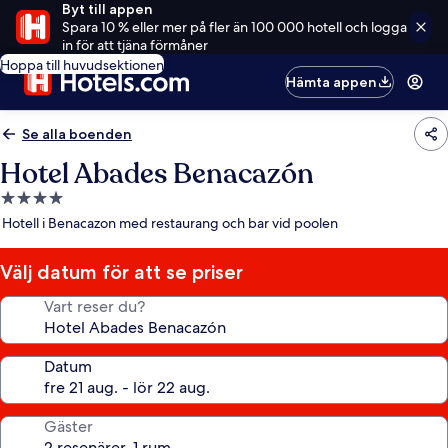
Byt till appen
Spara 10 % eller mer på fler än 100 000 hotell och logga
in för att tjäna förmåner
Hoppa till huvudsektionen
Hämta appen
Se alla boenden
Hotel Abades Benacazón
4.0-
stjärnigt
Hotell i Benacazon med restaurang och bar vid poolen
boende
Välj datum för att se priser
Vart reser du?
Datum
Gäster