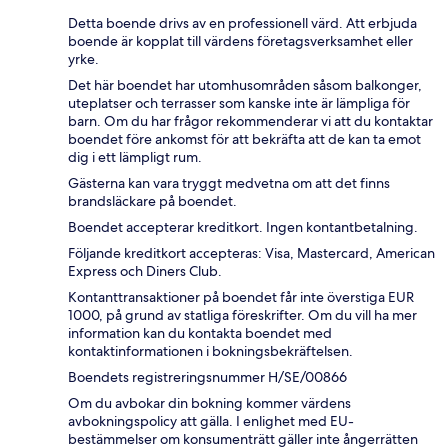
Detta boende drivs av en professionell värd. Att erbjuda
boende är kopplat till värdens företagsverksamhet eller
yrke.
Det här boendet har utomhusområden såsom balkonger,
uteplatser och terrasser som kanske inte är lämpliga för
barn. Om du har frågor rekommenderar vi att du kontaktar
boendet före ankomst för att bekräfta att de kan ta emot
dig i ett lämpligt rum.
Gästerna kan vara tryggt medvetna om att det finns
brandsläckare på boendet.
Boendet accepterar kreditkort. Ingen kontantbetalning.
Följande kreditkort accepteras: Visa, Mastercard, American
Express och Diners Club.
Kontanttransaktioner på boendet får inte överstiga EUR
1000, på grund av statliga föreskrifter. Om du vill ha mer
information kan du kontakta boendet med
kontaktinformationen i bokningsbekräftelsen.
Boendets registreringsnummer H/SE/00866
Om du avbokar din bokning kommer värdens
avbokningspolicy att gälla. I enlighet med EU-
bestämmelser om konsumenträtt gäller inte ångerrätten