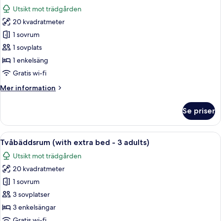
alla
-
Utsikt mot trädgården
terrass
foton
20 kvadratmeter
för
Dubbelrum
1 sovrum
för
1 sovplats
1
1 enkelsäng
person
Gratis wi-fi
Mer
Mer information
information
om
Se priser
Dubbelrum
för
1
Öppna
Ett hotellrum med två sängar, ett skri
6
person
Tvåbäddsrum (with extra bed - 3 adults)
alla
Utsikt mot trädgården
foton
20 kvadratmeter
för
Tvåbäddsrum
1 sovrum
(with
3 sovplatser
extra
3 enkelsängar
bed
Gratis wi-fi