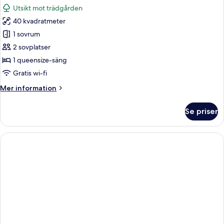
alla
2adt+
Utsikt mot trädgården
1
foton
chd)
40 kvadratmeter
för
Juniorsvit
1 sovrum
2 sovplatser
1 queensize-säng
Gratis wi-fi
Mer
Mer information
information
om
Se priser
Juniorsvit