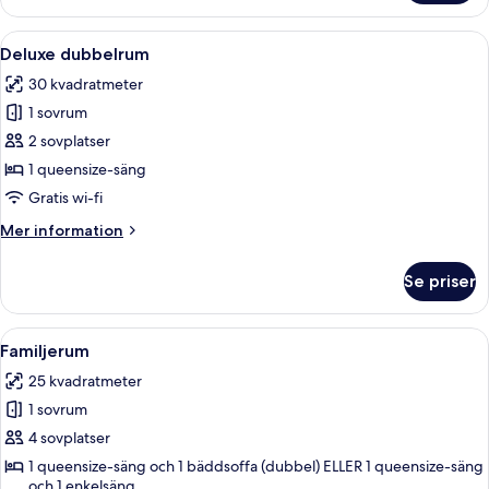
-
1
Öppna
Ett modernt hotellrum med en säng, en
10
sovrum
Deluxe dubbelrum
alla
30 kvadratmeter
foton
1 sovrum
för
Deluxe
2 sovplatser
dubbelrum
1 queensize-säng
Gratis wi-fi
Mer
Mer information
information
om
Se priser
Deluxe
dubbelrum
Öppna
Ett hotellrum med två sängar, ett skriv
12
Familjerum
alla
25 kvadratmeter
foton
1 sovrum
för
Familjerum
4 sovplatser
1 queensize-säng och 1 bäddsoffa (dubbel) ELLER 1 queensize-säng
och 1 enkelsäng