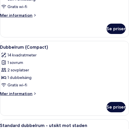
Gratis wi-fi
Mer
Mer information
information
om
Se priser
Familjerum
Öppna
Ett modernt hotellrum med en säng, en
10
Dubbelrum (Compact)
alla
14 kvadratmeter
foton
1 sovrum
för
Dubbelrum
2 sovplatser
(Compact)
1 dubbelsäng
Gratis wi-fi
Mer
Mer information
information
om
Se priser
Dubbelrum
(Compact)
Öppna
Standard dubbelrum - utsikt mot stade
9
Standard dubbelrum - utsikt mot staden
alla