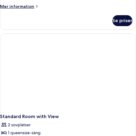
Mer
Mer information
information
om
Se priser
Compact
Double
Room
Standard Room with View
2 sovplatser
1 queensize-säng