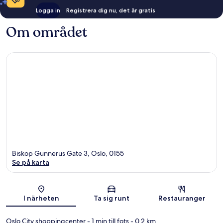
Logga in
Registrera dig nu, det är gratis
Om området
Biskop Gunnerus Gate 3, Oslo, 0155
Se på karta
Karta
I närheten
Ta sig runt
Restauranger
Oslo City shoppingcenter
- 1 min till fots
- 0.2 km