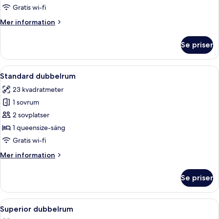
Gratis wi-fi
Mer
Mer information
information
om
Se priser
Standard
Room
with
Öppna
Ett modernt hotellrum med en säng, en
9
View
Standard dubbelrum
alla
23 kvadratmeter
foton
1 sovrum
för
Standard
2 sovplatser
dubbelrum
1 queensize-säng
Gratis wi-fi
Mer
Mer information
information
om
Se priser
Standard
dubbelrum
Öppna
Ett modernt hotellrum med en säng, en
11
Superior dubbelrum
alla