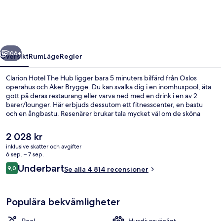
Hub
regående
Nästa
106+
Översikt
Rum
Läge
Regler
Clarion Hotel The Hub ligger bara 5 minuters bilfärd från Oslos
operahus och Aker Brygge. Du kan svalka dig i en inomhuspool, äta
gott på deras restaurang eller varva ned med en drink i en av 2
barer/lounger. Här erbjuds dessutom ett fitnesscenter, en bastu
och en ångbastu. Resenärer brukar tala mycket väl om de sköna
sängarna och den hjälpsamma personalen. Kollektivtrafik finns i
närheten. Det är bara några steg till Jernbanetorget T-bane och
Det
2 028 kr
Kirkeristen spårvagnshållplats.
nuvarande
inklusive skatter och avgifter
priset
6 sep. – 7 sep.
Lunch, middag och brunch serveras
är
Recensioner
Underbart
9,0
Se alla 4 814 recensioner
2 028 kr
9,0 av 10,
Populära bekvämligheter