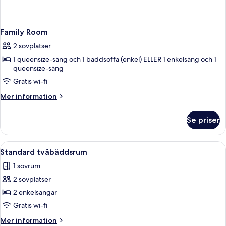
Family Room
2 sovplatser
1 queensize-säng och 1 bäddsoffa (enkel) ELLER 1 enkelsäng och 1
queensize-säng
Gratis wi-fi
Mer
Mer information
information
om
Se priser
Family
Room
Öppna
Ett hotellrum med två sängar, ett skriv
7
Standard tvåbäddsrum
alla
1 sovrum
foton
2 sovplatser
för
Standard
2 enkelsängar
tvåbäddsrum
Gratis wi-fi
Mer
Mer information