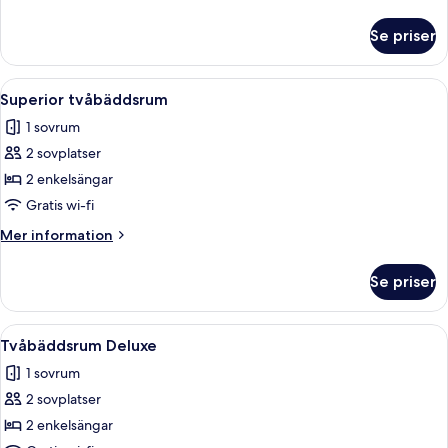
information
om
Se priser
Standard
tvåbäddsrum
Öppna
Ett hotellrum med två sängar, ett skriv
9
Superior tvåbäddsrum
alla
1 sovrum
foton
2 sovplatser
för
Superior
2 enkelsängar
tvåbäddsrum
Gratis wi-fi
Mer
Mer information
information
om
Se priser
Superior
tvåbäddsrum
Öppna
Ett modernt sovrum med ett stort fön
6
Tvåbäddsrum Deluxe
alla
1 sovrum
foton
2 sovplatser
för
Tvåbäddsrum
2 enkelsängar