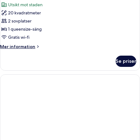
Utsikt mot staden
foton
20 kvadratmeter
för
Standard
2 sovplatser
dubbelrum
1 queensize-säng
-
Gratis wi-fi
utsikt
Mer
Mer information
mot
information
staden
om
Se priser
Standard
dubbelrum
-
utsikt
mot
staden