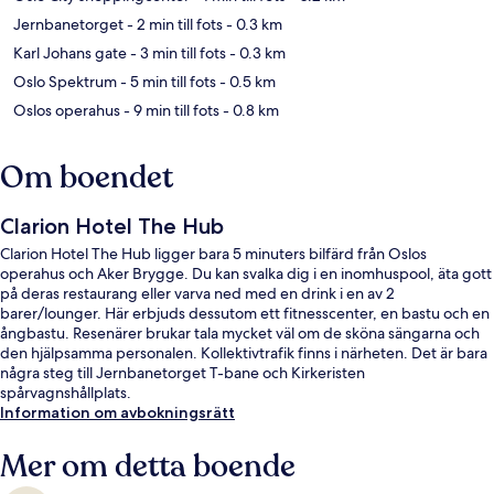
Jernbanetorget
- 2 min till fots
- 0.3 km
Karl Johans gate
- 3 min till fots
- 0.3 km
Oslo Spektrum
- 5 min till fots
- 0.5 km
Oslos operahus
- 9 min till fots
- 0.8 km
Om boendet
Clarion Hotel The Hub
Clarion Hotel The Hub ligger bara 5 minuters bilfärd från Oslos
operahus och Aker Brygge. Du kan svalka dig i en inomhuspool, äta gott
på deras restaurang eller varva ned med en drink i en av 2
barer/lounger. Här erbjuds dessutom ett fitnesscenter, en bastu och en
ångbastu. Resenärer brukar tala mycket väl om de sköna sängarna och
den hjälpsamma personalen. Kollektivtrafik finns i närheten. Det är bara
några steg till Jernbanetorget T-bane och Kirkeristen
spårvagnshållplats.
Information om avbokningsrätt
Mer om detta boende