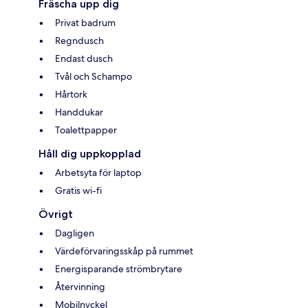
Fräscha upp dig
Privat badrum
Regndusch
Endast dusch
Tvål och Schampo
Hårtork
Handdukar
Toalettpapper
Håll dig uppkopplad
Arbetsyta för laptop
Gratis wi-fi
Övrigt
Dagligen
Värdeförvaringsskåp på rummet
Energisparande strömbrytare
Återvinning
Mobilnyckel