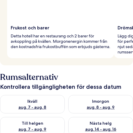
Frukost och barer
Drömsk
Detta hotell har en restaurang och 2 barer för
Lägg dig
avkoppling på kvällen. Morgonenergin kommer från
för per
den kostnadsfria frukostbuffén som erbjuds gästerna.
njut sed
rumsser
Rumsalternativ
Kontrollera tillgängligheten för dessa datum
Kontrollera tillgängligheten för ikväll aug. 7 - aug. 8
Kontrollera tillgängligheten f
Ikväll
Imorgon
aug. 7 - aug. 8
aug. 8 - aug. 9
Kontrollera tillgängligheten för den här helgen aug. 7 - aug. 9
Kontrollera tillgängligheten fö
Till helgen
Nästa helg
aug. 7 - aug. 9
aug. 14 - aug. 16