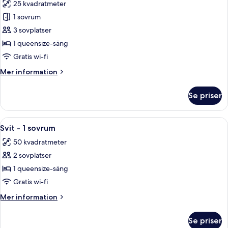
25 kvadratmeter
foton
1 sovrum
för
Superior
3 sovplatser
dubbelrum
1 queensize-säng
Gratis wi-fi
Mer
Mer information
information
om
Se priser
Superior
dubbelrum
Öppna
Ett modernt hotellrum med en säng, en
18
Svit - 1 sovrum
alla
50 kvadratmeter
foton
2 sovplatser
för
Svit
1 queensize-säng
-
Gratis wi-fi
1
Mer
Mer information
sovrum
information
om
Se priser
Svit