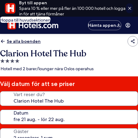
Byt till appen
Spara 10 % eller mer på fler än 100 000 hotell och logga
in för att tjäna förmåner
Hoppa till huvudsektionen
Hämta appen
Se alla boenden
Clarion Hotel The Hub
4.0-
stjärnigt
Hotell med 2 barer/lounger nära Oslos operahus
boende
Välj datum för att se priser
Vart reser du?
Datum
Gäster