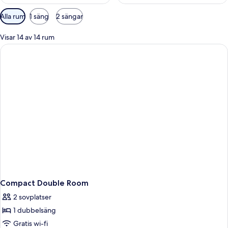
Tillgängliga
Alla rum
1 säng
2 sängar
filter
för
Visar 14 av 14 rum
rum
Compact Double Room
2 sovplatser
1 dubbelsäng
Gratis wi-fi