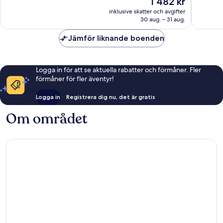
1 482 kr
city
1 019 recensioner
Fantastis
är
Saint-
1 941 re
inklusive skatter och avgifter
1 482 kr
Nicolas
30 aug. – 31 aug.
Jämför liknande boenden
Logga in för att se aktuella rabatter och förmåner. Fler
förmåner för fler äventyr!
Logga in
Registrera dig nu, det är gratis
Om området