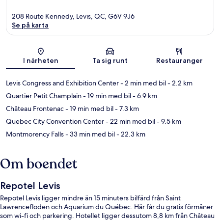
208 Route Kennedy, Levis, QC, G6V 9J6
Se på karta
Karta
I närheten
Ta sig runt
Restauranger
Levis Congress and Exhibition Center
- 2 min med bil
- 2.2 km
Quartier Petit Champlain
- 19 min med bil
- 6.9 km
Château Frontenac
- 19 min med bil
- 7.3 km
Quebec City Convention Center
- 22 min med bil
- 9.5 km
Montmorency Falls
- 33 min med bil
- 22.3 km
Om boendet
Repotel Levis
Repotel Levis ligger mindre än 15 minuters bilfärd från Saint
Lawrencefloden och Aquarium du Québec. Här får du gratis förmåner
som wi-fi och parkering. Hotellet ligger dessutom 8,8 km från Château