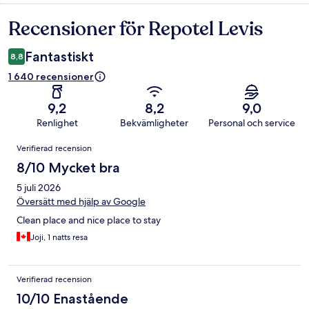
Recensioner för Repotel Levis
Recensioner
Fantastiskt
8,8
1 640 recensioner
9,2
8,2
9,0
Renlighet
Bekvämligheter
Personal och service
Recensioner
Verifierad recension
8/10 Mycket bra
5 juli 2026
Översätt med hjälp av Google
Clean place and nice place to stay
Joji, 1 natts resa
Verifierad recension
10/10 Enastående