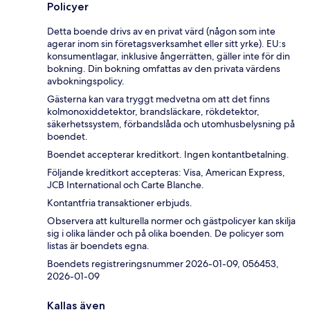
Policyer
Detta boende drivs av en privat värd (någon som inte
agerar inom sin företagsverksamhet eller sitt yrke). EU:s
konsumentlagar, inklusive ångerrätten, gäller inte för din
bokning. Din bokning omfattas av den privata värdens
avbokningspolicy.
Gästerna kan vara tryggt medvetna om att det finns
kolmonoxiddetektor, brandsläckare, rökdetektor,
säkerhetssystem, förbandslåda och utomhusbelysning på
boendet.
Boendet accepterar kreditkort. Ingen kontantbetalning.
Följande kreditkort accepteras: Visa, American Express,
JCB International och Carte Blanche.
Kontantfria transaktioner erbjuds.
Observera att kulturella normer och gästpolicyer kan skilja
sig i olika länder och på olika boenden. De policyer som
listas är boendets egna.
Boendets registreringsnummer 2026-01-09, 056453,
2026-01-09
Kallas även