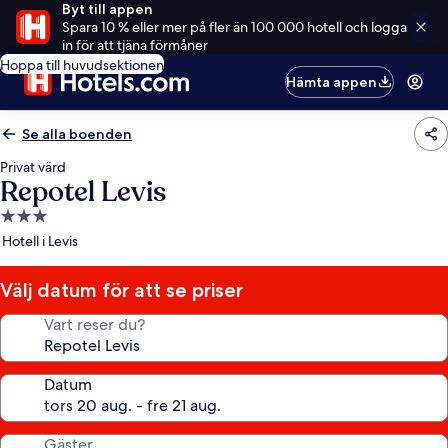
Byt till appen
Spara 10 % eller mer på fler än 100 000 hotell och logga
in för att tjäna förmåner
Hoppa till huvudsektionen
Hämta appen
Se alla boenden
Privat värd
Repotel Levis
3.0-
stjärnigt
Hotell i Levis
boende
Välj datum för att se priser
Vart reser du?
Datum
Gäster