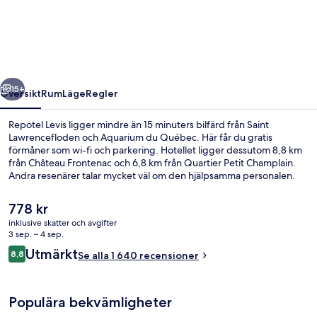
regående
Nästa
15+
Översikt
Rum
Läge
Regler
Repotel Levis ligger mindre än 15 minuters bilfärd från Saint
Lawrencefloden och Aquarium du Québec. Här får du gratis
förmåner som wi-fi och parkering. Hotellet ligger dessutom 8,8 km
från Château Frontenac och 6,8 km från Quartier Petit Champlain.
Andra resenärer talar mycket väl om den hjälpsamma personalen.
Det
778 kr
nuvarande
inklusive skatter och avgifter
priset
3 sep. – 4 sep.
Standardrum - 2 queensize-sängar - ti
är
Recensioner
Utmärkt
8,8
Se alla 1 640 recensioner
778 kr
8,8 av 10,
Populära bekvämligheter