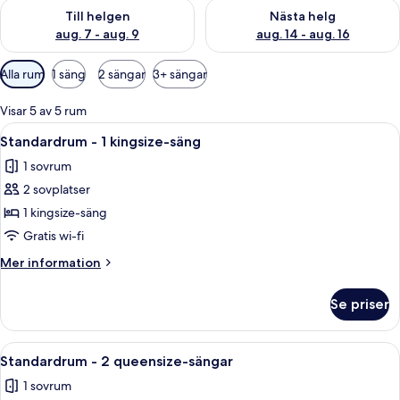
Kontrollera tillgängligheten för den här helgen aug. 7 - aug. 9
Kontrollera tillgängligheten fö
Till helgen
Nästa helg
aug. 7 - aug. 9
aug. 14 - aug. 16
Tillgängliga
Alla rum
1 säng
2 sängar
3+ sängar
filter
för
Visar 5 av 5 rum
rum
Öppna
Ett hotellrum med en snyggt bäddad s
3
Standardrum - 1 kingsize-säng
alla
1 sovrum
foton
2 sovplatser
för
Standardrum
1 kingsize-säng
-
Gratis wi-fi
1
Mer
Mer information
kingsize-
information
säng
om
Se priser
Standardrum
-
1
Öppna
Ett hotellrum med två sängar, ett nat
5
kingsize-
Standardrum - 2 queensize-sängar
alla
säng
1 sovrum
foton