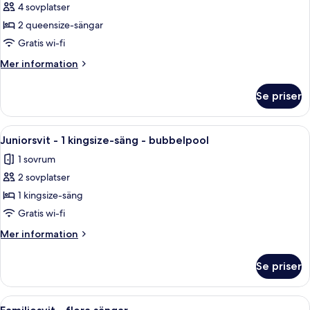
4 sovplatser
för
Standardrum
2 queensize-sängar
-
Gratis wi-fi
2
Mer
Mer information
queensize-
information
sängar
om
Se priser
Standardrum
-
2
Öppna
En snyggt bäddad säng med vita säng
4
queensize-
Juniorsvit - 1 kingsize-säng - bubbelpool
alla
sängar
1 sovrum
foton
2 sovplatser
för
Juniorsvit
1 kingsize-säng
-
Gratis wi-fi
1
Mer
Mer information
kingsize-
information
säng
om
Se priser
Juniorsvit
-
-
bubbelpool
1
Öppna
Ett hotellrum med en stor säng, ett sk
2
kingsize-