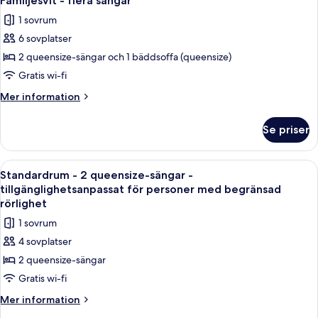
Familjesvit - flera sängar
alla
säng
1 sovrum
-
foton
bubbelpool
6 sovplatser
för
Familjesvit
2 queensize-sängar och 1 bäddsoffa (queensize)
-
Gratis wi-fi
flera
Mer
Mer information
sängar
information
om
Se priser
Familjesvit
-
flera
Öppna
Ett hotellrum med två sängar, ett na
1
sängar
Standardrum - 2 queensize-sängar -
alla
tillgänglighetsanpassat för personer med begränsad
foton
rörlighet
för
1 sovrum
Standardrum
4 sovplatser
-
2 queensize-sängar
2
Gratis wi-fi
queensize-
sängar
Mer
Mer information
information
-