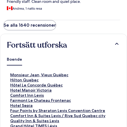
Friendly staff. Clean room and quiet place.
Andrea, 1 natts resa
Se alla 1640 recensioner
Fortsätt utforska
Boende
L
Monsieur Jean, Vieux Québec
ä
L
Hilton Quebec
n
ä
L
Hôtel Le Concorde Québec
k
n
ä
L
Hotel Manoir Victoria
t
k
n
ä
L
Comfort Inn Levis
i
t
k
n
ä
L
Fairmont Le Chateau Frontenac
l
i
t
k
n
ä
L
Hotel Sepia
l
l
i
t
k
n
ä
L
Four Points by Sheraton Levis Convention Centre
s
l
l
i
t
k
n
ä
L
Comfort Inn & Suites Levis / Rive Sud Quebec city
i
s
l
l
i
t
k
n
ä
L
Quality Inn & Suites Levis
d
i
s
l
l
i
t
k
n
ä
L
Grand Hôtel TIMES Lévis