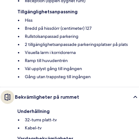
Reception (öppen dygnet runt)
Tillgänglighetsanpassning
Hiss
Bredd på hissdörr (centimeter) 127
Rullstolsanpassad parkering
2 tillgänglighetsanpassade parkeringsplatser på plats
Visuella larm i korridorerna
Ramp till huvudentrén
Väl upplyst gång till ingången
Gång utan trappsteg till ingången
Bekvämligheter på rummet
Underhållning
32-tums platt-tv
Kabel-tv
Vardagsbekvämligheter