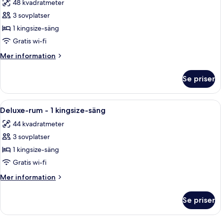
48 kvadratmeter
(Club
foton
Access)
3 sovplatser
för
Juniorsvit
1 kingsize-säng
Gratis wi-fi
Mer
Mer information
information
om
Se priser
Juniorsvit
Öppna
Ett modernt hotellrum med en stor sän
6
Deluxe-rum - 1 kingsize-säng
alla
44 kvadratmeter
foton
3 sovplatser
för
Deluxe-
1 kingsize-säng
rum
Gratis wi-fi
-
Mer
Mer information
1
information
kingsize-
om
Se priser
Deluxe-
säng
rum
-