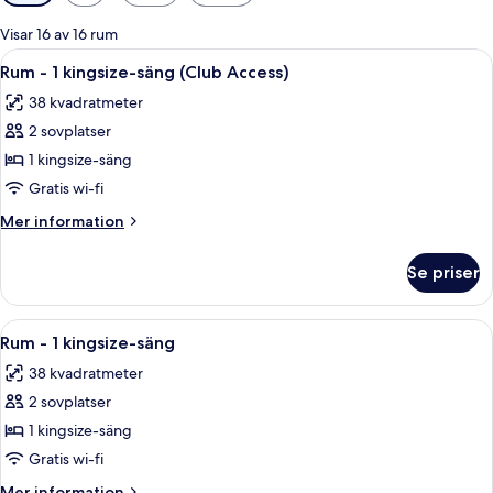
filter
för
Visar 16 av 16 rum
rum
Öppna
Ett hotellrum med en säng, sängbord,
8
Rum - 1 kingsize-säng (Club Access)
alla
38 kvadratmeter
foton
2 sovplatser
för
Rum
1 kingsize-säng
-
Gratis wi-fi
1
Mer
Mer information
kingsize-
information
säng
om
Se priser
Rum
(Club
-
Access)
1
Öppna
Ett hotellrum med en säng, sängbord,
7
kingsize-
Rum - 1 kingsize-säng
alla
säng
38 kvadratmeter
(Club
foton
Access)
2 sovplatser
för
Rum
1 kingsize-säng
-
Gratis wi-fi
1
Mer
Mer information