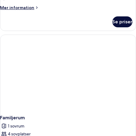
enkelsängar
Mer
Mer information
(View)
information
om
Se priser
Rum
-
2
enkelsängar
(View)
Familjerum
1 sovrum
4 sovplatser