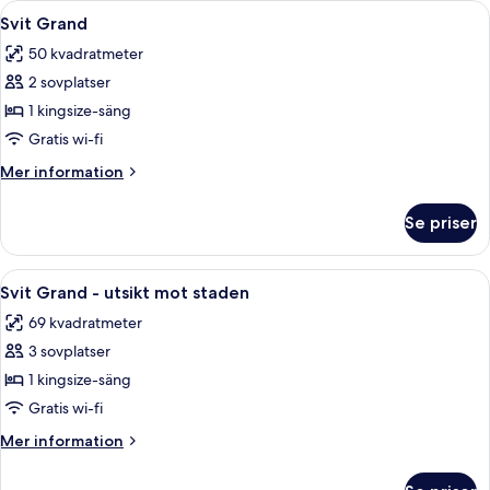
Öppna
Ett modernt hotellrum med en stor säng
9
1
Svit Grand
alla
kingsize-
50 kvadratmeter
säng
foton
2 sovplatser
för
Svit
1 kingsize-säng
Grand
Gratis wi-fi
Mer
Mer information
information
om
Se priser
Svit
Grand
Öppna
Ett modernt hotellrum med en stor säng
11
Svit Grand - utsikt mot staden
alla
69 kvadratmeter
foton
3 sovplatser
för
Svit
1 kingsize-säng
Grand
Gratis wi-fi
-
Mer
Mer information
utsikt
information
mot
om