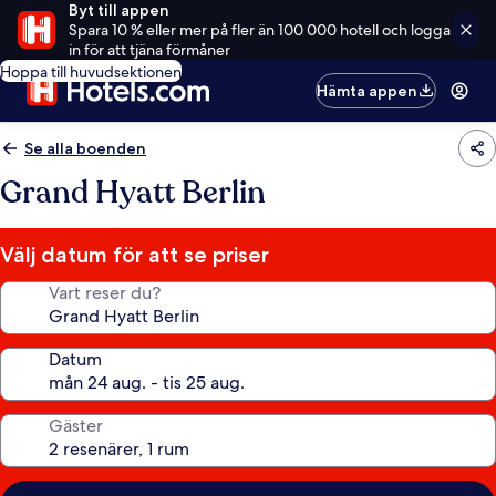
Byt till appen
Spara 10 % eller mer på fler än 100 000 hotell och logga
in för att tjäna förmåner
Hoppa till huvudsektionen
Hämta appen
Se alla boenden
Grand Hyatt Berlin
Välj datum för att se priser
Vart reser du?
Datum
Gäster