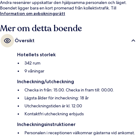
Andra resenärer uppskattar den hjälpsamma personalen och läget.
Boendet ligger bara en kort promenad från kollektivtrafik. Till
Potsdamer Place U-Bahn tar det 7 minuter att gå och till Mendelssohn
Information om avbokningsrätt
Bartholdy Park U-Bahn är det 8 minuter.
Mer om detta boende
Översikt
Hotellets storlek
342 rum
9 våningar
Incheckning/utcheckning
Checka in från: 15.00. Checka in fram till: 00.00.
Lägsta ålder för incheckning: 18 år
Utcheckningstiden är kl. 12.00
Kontaktfri utcheckning erbjuds
Incheckningsinstruktioner
Personalen i receptionen välkomnar gästerna vid ankomst.