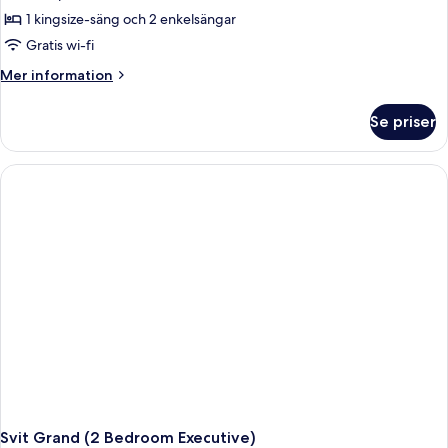
1 kingsize-säng och 2 enkelsängar
Gratis wi-fi
Mer
Mer information
information
om
Se priser
Familjerum
Svit Grand (2 Bedroom Executive)