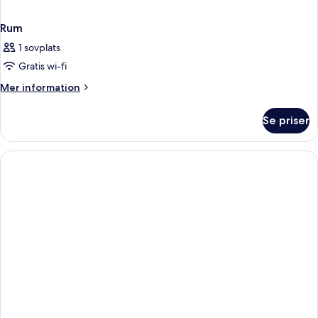
Rum
1 sovplats
Gratis wi-fi
Mer
Mer information
information
om
Se priser
Rum