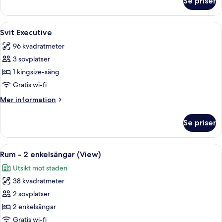
Se priser
Svit
staden
Grand
-
Öppna
Ett hotellrum med en stor säng, en grö
11
utsikt
Svit Executive
alla
mot
96 kvadratmeter
staden
foton
3 sovplatser
för
Svit
1 kingsize-säng
Executive
Gratis wi-fi
Mer
Mer information
information
om
Se priser
Svit
Executive
Öppna
Sängtillbehör av högsta kvalitet, dun
6
Rum - 2 enkelsängar (View)
alla
Utsikt mot staden
foton
38 kvadratmeter
för
Rum
2 sovplatser
-
2 enkelsängar
2
Gratis wi-fi