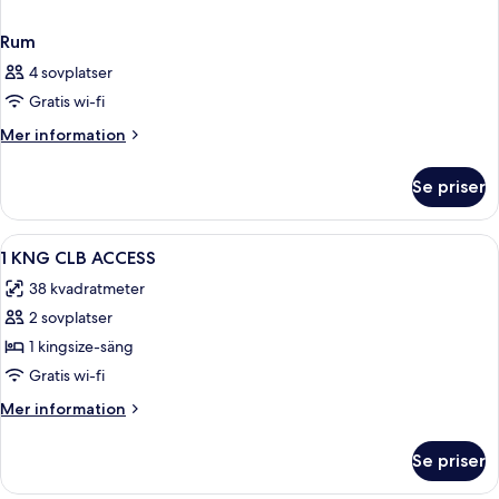
Rum
4 sovplatser
Gratis wi-fi
Mer
Mer information
information
om
Se priser
Rum
Öppna
Sängtillbehör av högsta kvalitet, dun
8
1 KNG CLB ACCESS
alla
38 kvadratmeter
foton
2 sovplatser
för
1
1 kingsize-säng
KNG
Gratis wi-fi
CLB
Mer
Mer information
ACCESS
information
om
Se priser
1
KNG