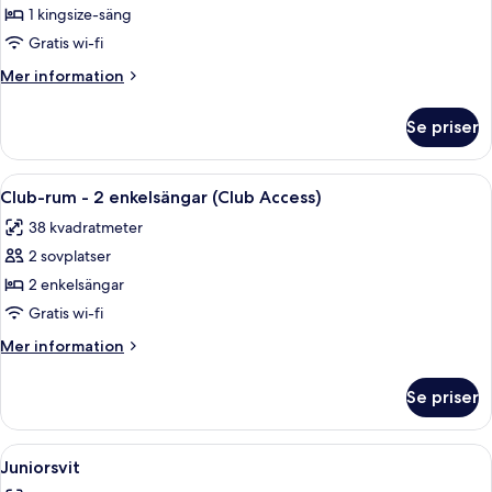
-
1 kingsize-säng
1
Gratis wi-fi
kingsize-
Mer
Mer information
säng
information
(View)
om
Se priser
Rum
-
1
Öppna
Sängtillbehör av högsta kvalitet, dun
6
kingsize-
Club-rum - 2 enkelsängar (Club Access)
alla
säng
38 kvadratmeter
(View)
foton
2 sovplatser
för
Club-
2 enkelsängar
rum
Gratis wi-fi
-
Mer
Mer information
2
information
enkelsängar
om
Se priser
Club-
(Club
rum
Access)
-
Öppna
Ett hotellrum med en säng, en soffa, e
5
2
Juniorsvit
alla
enkelsängar