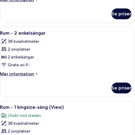
kingsize-
information
säng
om
Se priser
Rum
-
1
Öppna
Sängtillbehör av högsta kvalitet, dun
6
kingsize-
Rum - 2 enkelsängar
alla
säng
38 kvadratmeter
foton
2 sovplatser
för
Rum
2 enkelsängar
-
Gratis wi-fi
2
Mer
Mer information
enkelsängar
information
om
Se priser
Rum
-
2
Öppna
Ett hotellrum med en säng, sängbord,
7
enkelsängar
Rum - 1 kingsize-säng (View)
alla
Utsikt mot staden
foton
38 kvadratmeter
för
Rum
2 sovplatser