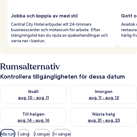
Jobba och koppla av med stil
Gott o
Central City Hotel erbjuder ett 24-timmars
Asiatisk
businesscenter och mötesrum för arbete. Efter
restaura
stängningstid kan du njuta av spabehandlingar och
härlig f
varva ner i bastun.
Rumsalternativ
Kontrollera tillgängligheten för dessa datum
Kontrollera tillgängligheten för ikväll aug. 10 - aug. 11
Kontrollera tillgängligheten fö
Ikväll
Imorgon
aug. 10 - aug. 11
aug. 11 - aug. 12
Kontrollera tillgängligheten för den här helgen aug. 14 - aug. 
Kontrollera tillgängligheten fö
Till helgen
Nästa helg
aug. 14 - aug. 16
aug. 21 - aug. 23
Tillgängliga
Alla rum
1 säng
2 sängar
3+ sängar