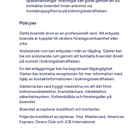
spabehandlingar. Bokningar kan göras genom att du
kontaktar boendet innan ankomst via
kontaktuppgifterna på bokningsbekräftelsen.
Policyer
Detta boende drivs av en professionell värd. Att erbjuda
boende är kopplat till värdens företagsverksamhet eller
yrke.
Anslutande rum kan erbjudas i mån av tillgång. Gäster kan
be om anslutande rum genom att kontakta boendet direkt
på numret i bokningsbekräftelsen.
En del anläggningar kan ha begränsad tillgänglighet.
Gäster kan kontakta receptionen för mer information med
hjälp av kontaktinformationen i bokningsbekräftelsen.
Gästerna kan vara tryggt medvetna om att det finns
kolmonoxiddetektor, brandsläckare, rökdetektor,
säkerhetssystem, förbandslåda och fönstergaller på
boendet.
Boendet accepterar kreditkort och kontanter.
Följande kreditkort accepteras: Visa, Mastercard, American
Express, Diners Club och JCB International.