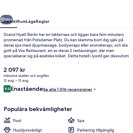
regående
Nästa
185+
Översikt
Rum
Läge
Regler
Grand Hyatt Berlin har en takterrass och ligger bara fem minuters
promenad från Potsdamer Platz. Du kan skämma bort dig själv på
deras spa med djupmassage, bodywraps eller aromaterapi, och äta
gott på Vox Restaurant, en av deras 2 restauranger, där man
specialiserar sig på asiatiska köket. Detta hotell i lyxstil ger dessutom
tillgång till en inomhuspool, en bar/lounge och ett dygnet runt-
öppet fitnesscenter. Andra resenärer uppskattar den hjälpsamma
Det
2 097 kr
personalen och läget. Boendet ligger bara en kort promenad från
nuvarande
inklusive skatter och avgifter
kollektivtrafik. Till Potsdamer Place U-Bahn tar det 7 minuter att gå
priset
12 aug. – 13 aug.
och till Mendelssohn Bartholdy Park U-Bahn är det 8 minuter.
Inomhuspool
är
Recensioner
Enastående
9,4
Se alla 1 016 recensioner
2 097 kr
9,4 av 10,
Populära bekvämligheter
Pool
Spa
Husdjursvänligt
Parkering tillgänglig