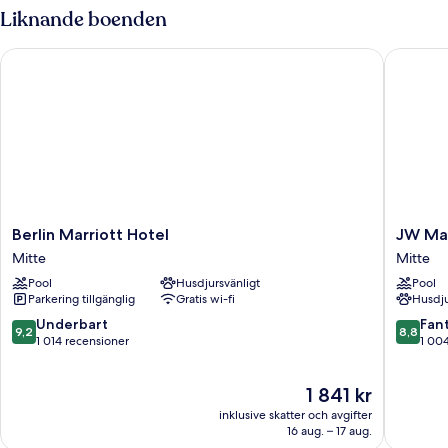
CLB
Liknande boenden
ACCESS
Berlin Marriott Hotel
JW Marri
Berlin
JW
Berlin Marriott Hotel
JW Mar
Marriott
Marriott
Mitte
Mitte
Hotel
Hotel
Pool
Husdjursvänligt
Pool
Mitte
Berlin
Parkering tillgänglig
Gratis wi-fi
Husdju
Mitte
9.2
8.8
Underbart
Fant
9,2
8,8
av
av
1 014 recensioner
1 00
10,
10,
Underbart,
Fantastis
Priset
1 841 kr
1 014 recensioner
1 004 re
är
inklusive skatter och avgifter
1 841 kr
16 aug. – 17 aug.