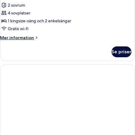
2 sovrum
4 sovplatser
1 kingsize-säng och 2 enkelsängar
Gratis wi-fi
Mer
Mer information
information
om
Se priser
Svit
Grand
(2
Bedroom
Executive)