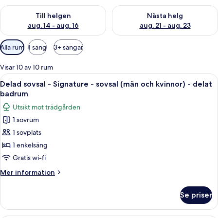
Kontrollera tillgängligheten för den här helgen aug. 14 - aug. 
Kontrollera tillgängligheten fö
Till helgen
Nästa helg
aug. 14 - aug. 16
aug. 21 - aug. 23
Tillgängliga
Alla rum
1 säng
3+ sängar
filter
för
Visar 10 av 10 rum
rum
Öppna
En korridor med våningssängar, trärä
5
Delad sovsal - Signature - sovsal (män och kvinnor) - delat
alla
badrum
foton
Utsikt mot trädgården
för
1 sovrum
Delad
1 sovplats
sovsal
-
1 enkelsäng
Signature
Gratis wi-fi
-
Mer
Mer information
sovsal
information
(män
om
Se priser
Delad
och
sovsal
kvinnor)
-