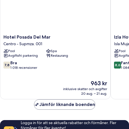
Hotel
Izla
Hotel Posada Del Mar
Izla Ho
Posada
Hotel
Centro - Supmza. 001
Isla Muj
Del
by
Pool
Spa
Pool
Mar
Fiesta
Avgiftsfri parkering
Restaurang
Avgift
Centro
America
-
Isla
7.8
8.6
Bra
Fant
7,8
8,6
Supmza. 001
Mujeres
av
av
1 018 recensioner
1 08
Isla
10,
10,
Mujeres
Bra,
Fantastis
Priset
963 kr
1 018 recensioner
1 084 re
är
inklusive skatter och avgifter
963 kr
20 aug. – 21 aug.
Jämför liknande boenden
Logga in för att se aktuella rabatter och förmåner. Fler
förmåner för fler äventyr!