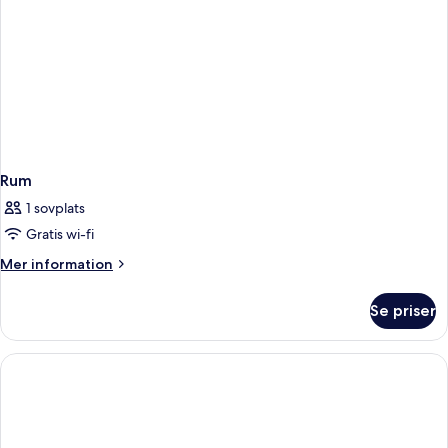
delat
badrum
Rum
1 sovplats
Gratis wi-fi
Mer
Mer information
information
om
Se priser
Rum