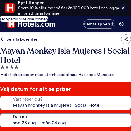
Byt till appen
Spara 10 % eller mer på fler än 100 000 hotell och logga
in för att tjäna förmåner
Hoppa till huvudsektionen
Hämta appen
Se alla boenden
Mayan Monkey Isla Mujeres | Social
Hotel
4.0-
stjärnigt
Hotell på stranden med utomhuspool nära Hacienda Mundaca
boende
Välj datum för att se priser
Vart reser du?
Datum