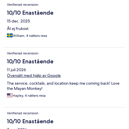
Recensioner
Verifierad recension
10/10 Enastående
15 dec. 2025
Åt ej frukost
William, 4 nätters resa
Verifierad recension
10/10 Enastående
11 juli 2026
Översätt med hjälp av Google
The service, cocktails, and location keep me coming back! Love
the Mayan Monkey!
Hayley, 4 nätters resa
Verifierad recension
10/10 Enastående