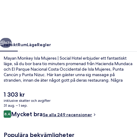
Monkey
Isla
Mujeres
|
Social
regående
Nästa
Hotel
67+
Översikt
Rum
Läge
Regler
Mayan Monkey Isla Mujeres | Social Hotel erbjuder ett fantastiskt
läge, så du bor bara tio minuters promenad från Hacienda Mundaca
och El Parque Nacional Costa Occidental de Isla Mujeres, Punta
Cancún y Punta Nizuc. Här kan gäster unna sig massage på
stranden, innan de äter något gott på deras restaurang. Några
ytterligare höjdpunkter här är en utomhuspool, en bar vid poolen
och en snackbar/deli.
Det
1 303 kr
nuvarande
inklusive skatter och avgifter
priset
31 aug. – 1 sep.
Terrass/Patio
är
Recensioner
Mycket bra
8,4
Se alla 249 recensioner
1 303 kr
8,4 av 10,
Populära bekvämligheter