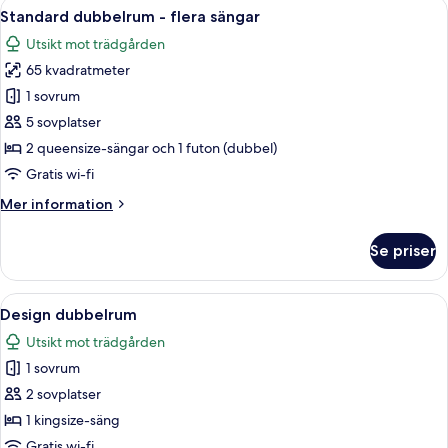
Öppna
Ett hotellrum med två sängar, en sängga
-
6
Signature
Standard dubbelrum - flera sängar
alla
-
delat
Utsikt mot trädgården
sovsal
foton
badrum
(män
65 kvadratmeter
för
och
Standard
1 sovrum
kvinnor)
dubbelrum
-
5 sovplatser
delat
-
2 queensize-sängar och 1 futon (dubbel)
badrum
flera
Gratis wi-fi
sängar
Mer
Mer information
information
om
Se priser
Standard
dubbelrum
-
Öppna
En säng av trä med en madrass och ku
6
flera
Design dubbelrum
alla
sängar
Utsikt mot trädgården
foton
1 sovrum
för
Design
2 sovplatser
dubbelrum
1 kingsize-säng
Gratis wi-fi