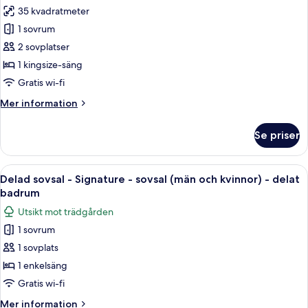
35 kvadratmeter
för
Private
1 sovrum
Room
2 sovplatser
Beach
1 kingsize-säng
Side
Gratis wi-fi
Balcony
Mer
Mer information
information
om
Se priser
Private
Room
Beach
Öppna
En korridor med våningssängar, där var
5
Side
Delad sovsal - Signature - sovsal (män och kvinnor) - delat
alla
Balcony
badrum
foton
Utsikt mot trädgården
för
1 sovrum
Delad
1 sovplats
sovsal
-
1 enkelsäng
Signature
Gratis wi-fi
-
Mer
Mer information