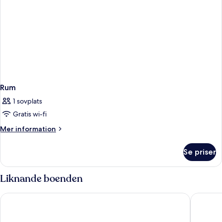
Rum
1 sovplats
Gratis wi-fi
Mer
Mer information
information
om
Se priser
Rum
Liknande boenden
Hotel Posada Del Mar
Izla Hote