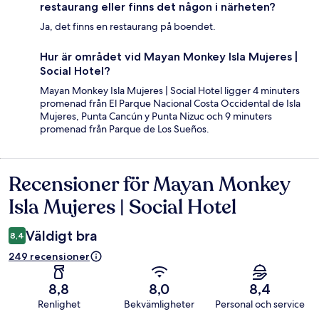
restaurang eller finns det någon i närheten?
Ja, det finns en restaurang på boendet.
Hur är området vid Mayan Monkey Isla Mujeres |
Social Hotel?
Mayan Monkey Isla Mujeres | Social Hotel ligger 4 minuters
promenad från El Parque Nacional Costa Occidental de Isla
Mujeres, Punta Cancún y Punta Nizuc och 9 minuters
promenad från Parque de Los Sueños.
Recensioner för Mayan Monkey
Recensioner
Isla Mujeres | Social Hotel
Väldigt bra
8,4
249 recensioner
8,8
8,0
8,4
Renlighet
Bekvämligheter
Personal och service