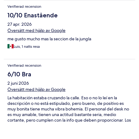
Verifierad recension
10/10 Enastående
27 apr. 2026
Översätt med hjälp av Google
me gusto mucho mas la seccion de la jungla
Luis, 1 natts resa
Verifierad recension
6/10 Bra
2 juni 2026
Översätt med hjälp av Google
La habitación estaba cruzando la calle. Eso o no lo leí en la
descripción o no está estipulado, pero bueno, de positivo es
muy bonita tiene mucha vibra bohemia. El personal del desk no
es muy amable, tienen una actitud bastante seria, medio
cortante, pero cumplen con la info que deben proporcionar. Los
meseros y staff del beach club son excelentes, muy serviciales y
mucha calidez en el servicio. El lugar en sí en general es lindo. La
comida es rica.