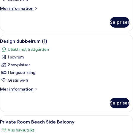
Mer
Mer information
information
om
Se priser
Design
dubbelrum
Öppna
Ett sovrum med en vägg av sten, en sä
6
Design dubbelrum (1)
alla
Utsikt mot trädgården
foton
1 sovrum
för
Design
2 sovplatser
dubbelrum
1 kingsize-säng
(1)
Gratis wi-fi
Mer
Mer information
information
om
Se priser
Design
dubbelrum
(1)
Öppna
Private Room Beach Side Balcony | Gra
6
Private Room Beach Side Balcony
alla
Viss havsutsikt
foton