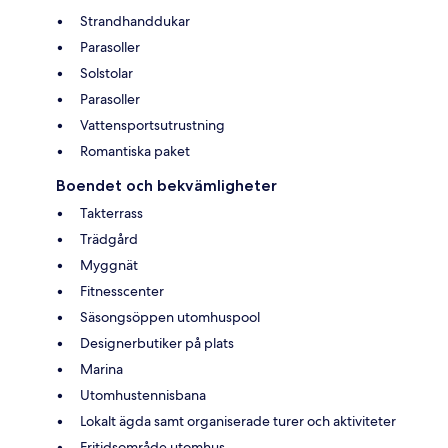
Strandhanddukar
Parasoller
Solstolar
Parasoller
Vattensportsutrustning
Romantiska paket
Boendet och bekvämligheter
Takterrass
Trädgård
Myggnät
Fitnesscenter
Säsongsöppen utomhuspool
Designerbutiker på plats
Marina
Utomhustennisbana
Lokalt ägda samt organiserade turer och aktiviteter
Fritidsområde utomhus