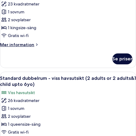
child
23 kvadratmeter
Panoramic
upto
1 sovrum
dubbelrum
3yo)
-
2 sovplatser
utsikt
1 kingsize-säng
mot
Gratis wi-fi
hamnen
Mer
Mer information
(2
information
adults
om
Se priser
Panoramic
or
dubbelrum
2
-
Öppna
Ett hotellrum med två sängar, en stor 
adults&1
2
utsikt
Standard dubbelrum - viss havsutsikt (2 adults or 2 adults&1
alla
child
mot
child upto 6yo)
hamnen
foton
upto
Viss havsutsikt
(2
för
3yo)
adults
26 kvadratmeter
Standard
or
1 sovrum
dubbelrum
2
adults&1
-
2 sovplatser
child
viss
1 queensize-säng
upto
havsutsikt
3yo)
Gratis wi-fi