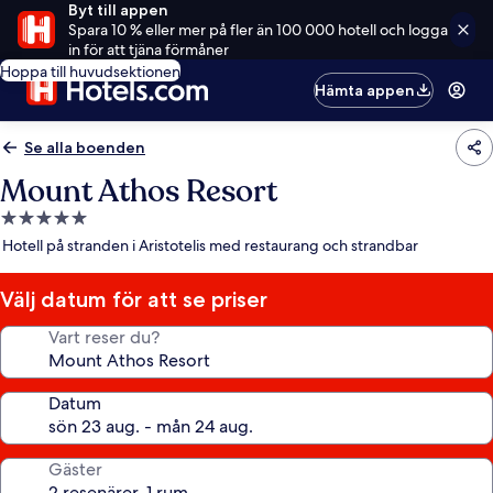
Byt till appen
Spara 10 % eller mer på fler än 100 000 hotell och logga
in för att tjäna förmåner
Hoppa till huvudsektionen
Hämta appen
Se alla boenden
Mount Athos Resort
5.0-
stjärnigt
Hotell på stranden i Aristotelis med restaurang och strandbar
boende
Välj datum för att se priser
Vart reser du?
Datum
Gäster