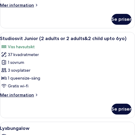
(2
Mer
Mer information
adults
information
or
om
Se priser
Standard
2
dubbelrum
adults&1
-
Öppna
En balkong med ett bord dukat med fr
child
3
viss
Studiosvit Junior (2 adults or 2 adults&2 child upto 6yo)
alla
upto
havsutsikt
Viss havsutsikt
(2
foton
6yo)
adults
37 kvadratmeter
för
or
Studiosvit
1 sovrum
2
Junior
adults&1
3 sovplatser
child
(2
1 queensize-säng
upto
adults
Gratis wi-fi
6yo)
or
Mer
Mer information
2
information
adults&2
om
Se priser
child
Studiosvit
Junior
upto
(2
Öppna
Ett takförsett utomhusområde med sit
6yo)
3
adults
Lyxbungalow
alla
or