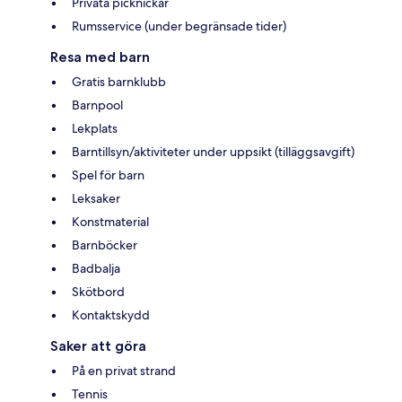
Privata picknickar
Rumsservice (under begränsade tider)
Resa med barn
Gratis barnklubb
Barnpool
Lekplats
Barntillsyn/aktiviteter under uppsikt (tilläggsavgift)
Spel för barn
Leksaker
Konstmaterial
Barnböcker
Badbalja
Skötbord
Kontaktskydd
Saker att göra
På en privat strand
Tennis