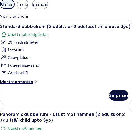
Tillgängliga
Alla rum
1 säng
2 sängar
filter
för
Visar 7 av 7 rum
rum
Öppna
Ett hotellrum med en stor säng, ett t
1
Standard dubbelrum (2 adults or 2 adults&1 child upto 3yo)
alla
Utsikt mot trädgården
foton
23 kvadratmeter
för
Standard
1 sovrum
dubbelrum
2 sovplatser
(2
1 queensize-säng
adults
Gratis wi-fi
or
Mer
Mer information
2
information
adults&1
om
Se priser
child
Standard
dubbelrum
upto
(2
Öppna
Ett hotellrum med en stor säng, ett sk
3yo)
5
adults
Panoramic dubbelrum - utsikt mot hamnen (2 adults or 2
alla
or
adults&1 child upto 3yo)
2
foton
Utsikt mot hamnen
adults&1
för