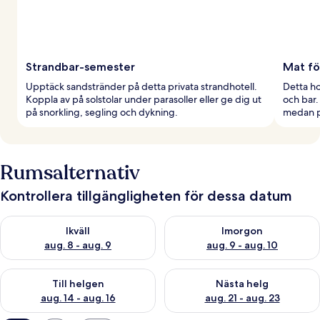
Strandbar-semester
Mat fö
Upptäck sandstränder på detta privata strandhotell.
Detta ho
Koppla av på solstolar under parasoller eller ge dig ut
och bar.
på snorkling, segling och dykning.
medan pa
Rumsalternativ
Kontrollera tillgängligheten för dessa datum
Kontrollera tillgängligheten för ikväll aug. 8 - aug. 9
Kontrollera tillgängligheten f
Ikväll
Imorgon
aug. 8 - aug. 9
aug. 9 - aug. 10
Kontrollera tillgängligheten för den här helgen aug. 14 - aug. 
Kontrollera tillgängligheten fö
Till helgen
Nästa helg
aug. 14 - aug. 16
aug. 21 - aug. 23