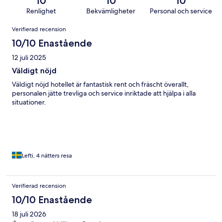
10
10
10
Renlighet
Bekvämligheter
Personal och service
Recensioner
Verifierad recension
10/10 Enastående
12 juli 2025
Väldigt nöjd
Väldigt nöjd hotellet är fantastisk rent och fräscht överallt,
personalen jätte trevliga och service inriktade att hjälpa i alla
situationer.
Lefti, 4 nätters resa
Verifierad recension
10/10 Enastående
18 juli 2026