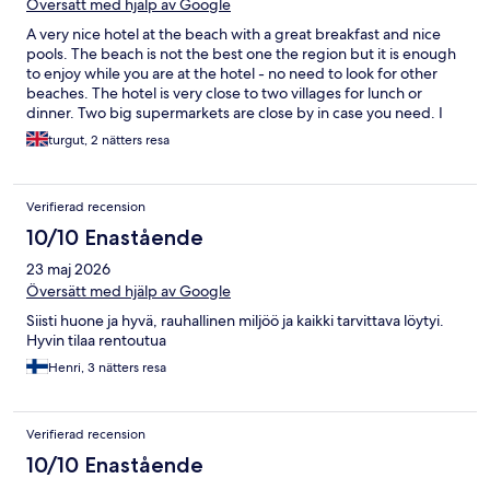
Översätt med hjälp av Google
A very nice hotel at the beach with a great breakfast and nice
pools. The beach is not the best one the region but it is enough
to enjoy while you are at the hotel - no need to look for other
beaches. The hotel is very close to two villages for lunch or
dinner. Two big supermarkets are close by in case you need. I
would totally recommend it.
turgut, 2 nätters resa
Verifierad recension
10/10 Enastående
23 maj 2026
Översätt med hjälp av Google
Siisti huone ja hyvä, rauhallinen miljöö ja kaikki tarvittava löytyi.
Hyvin tilaa rentoutua
Henri, 3 nätters resa
Verifierad recension
10/10 Enastående