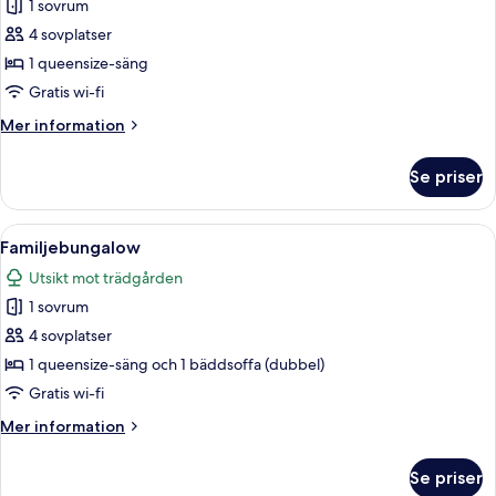
1 sovrum
2
foton
adults&2
4 sovplatser
för
child
Lyxbungalow
1 queensize-säng
upto
6yo)
Gratis wi-fi
Mer
Mer information
information
om
Se priser
Lyxbungalow
Öppna
Ett hotellrum med en säng, ett litet b
3
Familjebungalow
alla
Utsikt mot trädgården
foton
1 sovrum
för
Familjebungalow
4 sovplatser
1 queensize-säng och 1 bäddsoffa (dubbel)
Gratis wi-fi
Mer
Mer information
information
om
Se priser
Familjebungalow