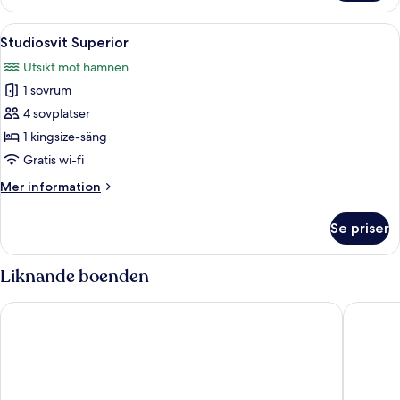
Öppna
En balkong med ett bord dukat för två 
4
Studiosvit Superior
alla
Utsikt mot hamnen
foton
1 sovrum
för
Studiosvit
4 sovplatser
Superior
1 kingsize-säng
Gratis wi-fi
Mer
Mer information
information
om
Se priser
Studiosvit
Superior
Liknande boenden
Ayia Marina Suites
Eagles P