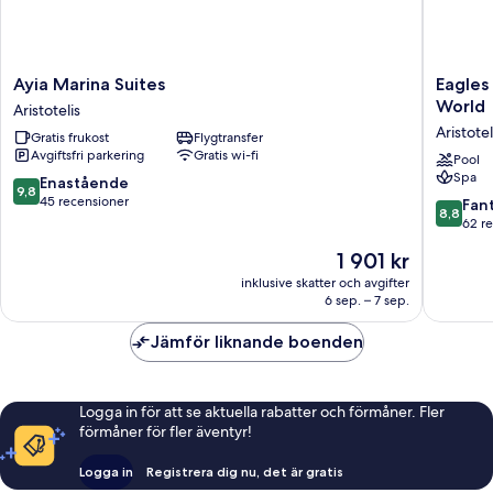
Ayia
Eagles
Ayia Marina Suites
Eagles
Marina
Palace
World
Aristotelis
Suites
-
Aristotel
Gratis frukost
Flygtransfer
Aristotelis
Small
Avgiftsfri parkering
Gratis wi-fi
Luxury
Pool
Spa
Hotels
9.8
Enastående
9,8
of
av
45 recensioner
8.8
Fant
8,8
the
10,
av
62 r
World
Enastående,
10,
Priset
1 901 kr
Aristotel
45 recensioner
Fantastis
är
62 rece
inklusive skatter och avgifter
1 901 kr
6 sep. – 7 sep.
Jämför liknande boenden
Logga in för att se aktuella rabatter och förmåner. Fler
förmåner för fler äventyr!
Logga in
Registrera dig nu, det är gratis