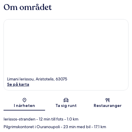
Om området
Limani Ierissou, Aristotelis, 63075
Se på karta
Karta
I närheten
Ta sig runt
Restauranger
Ierissos-stranden
- 12 min till fots
- 1.0 km
Pilgrimskontoret i Ouranoupoli
- 23 min med bil
- 17.1 km