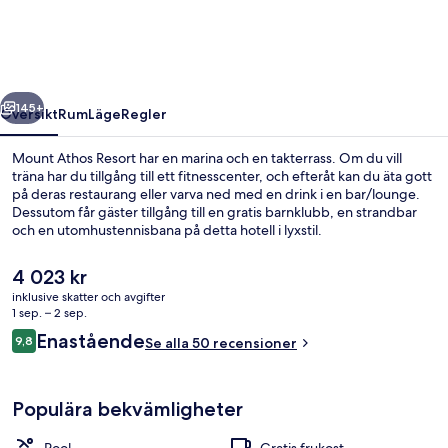
regående
Nästa
145+
Översikt
Rum
Läge
Regler
Mount Athos Resort har en marina och en takterrass. Om du vill
träna har du tillgång till ett fitnesscenter, och efteråt kan du äta gott
på deras restaurang eller varva ned med en drink i en bar/lounge.
Dessutom får gäster tillgång till en gratis barnklubb, en strandbar
och en utomhustennisbana på detta hotell i lyxstil.
Det
4 023 kr
nuvarande
inklusive skatter och avgifter
priset
1 sep. – 2 sep.
Privat strand, solstolar, parasoller o
är
Recensioner
Enastående
9,8
Se alla 50 recensioner
4 023 kr
9,8 av 10,
Populära bekvämligheter