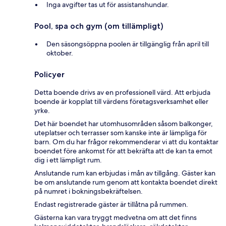
Inga avgifter tas ut för assistanshundar.
Pool, spa och gym (om tillämpligt)
Den säsongsöppna poolen är tillgänglig från april till
oktober.
Policyer
Detta boende drivs av en professionell värd. Att erbjuda
boende är kopplat till värdens företagsverksamhet eller
yrke.
Det här boendet har utomhusområden såsom balkonger,
uteplatser och terrasser som kanske inte är lämpliga för
barn. Om du har frågor rekommenderar vi att du kontaktar
boendet före ankomst för att bekräfta att de kan ta emot
dig i ett lämpligt rum.
Anslutande rum kan erbjudas i mån av tillgång. Gäster kan
be om anslutande rum genom att kontakta boendet direkt
på numret i bokningsbekräftelsen.
Endast registrerade gäster är tillåtna på rummen.
Gästerna kan vara tryggt medvetna om att det finns