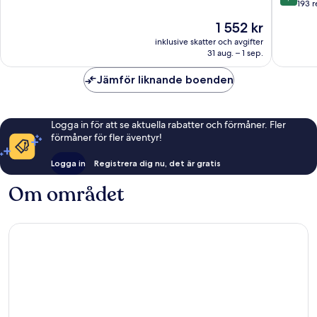
Brewer
10,
av
193 
Collecti
Fantastiskt,
10,
Priset
1 552 kr
Menai
592 recensioner
Underba
är
Bridge
193 rece
inklusive skatter och avgifter
1 552 kr
31 aug. – 1 sep.
Jämför liknande boenden
Logga in för att se aktuella rabatter och förmåner. Fler
förmåner för fler äventyr!
Logga in
Registrera dig nu, det är gratis
Om området