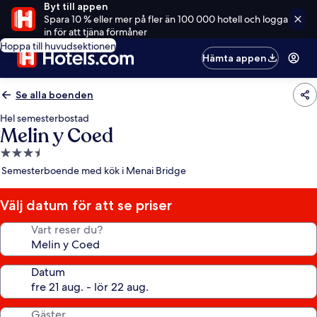
Byt till appen
Spara 10 % eller mer på fler än 100 000 hotell och logga
in för att tjäna förmåner
Hoppa till huvudsektionen
Hämta appen
Se alla boenden
Hel semesterbostad
Melin y Coed
3.5-
stjärnigt
Semesterboende med kök i Menai Bridge
boende
Välj datum för att se priser
Vart reser du?
Datum
Gäster