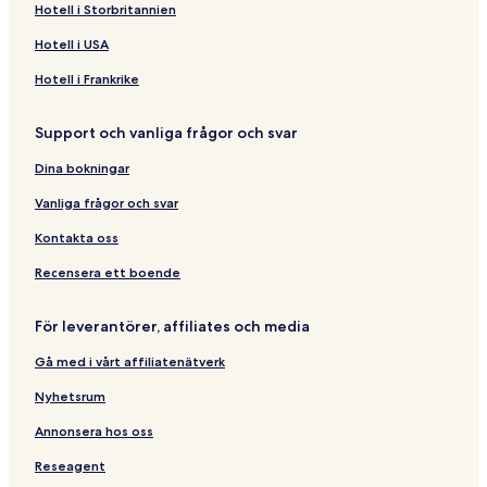
Hotell i Storbritannien
C
t
o
r
r
n
m
h
r
d
e
m
f
s
Hotell i USA
e
e
g
s
a
f
a
e
Hotell i Frankrike
a
t
n
i
Support och vanliga frågor och svar
d
n
B
A
Dina bokningar
r
n
e
g
Vanliga frågor och svar
w
l
e
e
Kontakta oss
r
s
C
e
Recensera ett boende
o
y
l
För leverantörer, affiliates och media
l
e
Gå med i vårt affiliatenätverk
c
t
Nyhetsrum
i
o
Annonsera hos oss
n
Reseagent