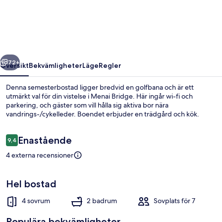
Coed
regående
Nästa
72+
Översikt
Bekvämligheter
Läge
Regler
Denna semesterbostad ligger bredvid en golfbana och är ett
utmärkt val för din vistelse i Menai Bridge. Här ingår wi-fi och
parkering, och gäster som vill hålla sig aktiva bor nära
vandrings-/cykelleder. Boendet erbjuder en trädgård och kök.
Recensioner
Enastående
9,4
9,4 av 10,
4 externa recensioner
Stuga | Interiör
Hel bostad
4 sovrum
2 badrum
Sovplats för 7
Populära bekvämligheter