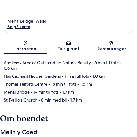
Menai Bridge, Wales
Se på karta
Karta
I närheten
Ta sig runt
Restauranger
Anglesey Area of Outstanding Natural Beauty
- 6 min till fots
-
0.6 km
Plas Cadnant Hidden Gardens
- 11 min till fots
- 1.0 km
Thomas Telford Centre
- 18 min till fots
- 1.5 km
Menai Bridge
- 19 min till fots
- 1.7 km
St Tysilio's Church
- 8 min med bil
- 1.7 km
Om boendet
Melin y Coed