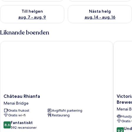
Kontrollera tillgängligheten för den här helgen aug. 7 - aug. 9
Kontrollera tillgängligheten fö
Till helgen
Nästa helg
aug. 7 - aug. 9
aug. 14 - aug. 16
Liknande boenden
Château Rhianfa
Victoria
Château
Victoria
Château Rhianfa
Victor
Rhianfa
Hotel
Brewer
Menai Bridge
Menai
Menai
Menai B
Gratis frukost
Avgiftsfri parkering
Bridge
Bridge
Gratis wi-fi
Restaurang
By
Husdju
Gratis 
Chef
8.6
Fantastiskt
8,6
and
av
592 recensioner
9.2
Und
9,2