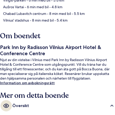
Vingis-parken
- 6 min med bil
- 5.6 km
Aušros Vartai
- 6 min med bil
- 4.8 km
Chabad Lubavitch centrum
- 8 min med bil
- 5.5 km
Vilnius' stadshus
- 8 min med bil
- 5.4 km
Om boendet
Park Inn by Radisson Vilnius Airport Hotel &
Conference Centre
Njut av din vistelse i Vilnius med Park Inn by Radisson Vilnius Airport
Hotel & Conference Centre som utgångspunkt. Vill du träna har du
tillgång till ett fitnesscenter, och du kan äta gott på Bocca Buona, där
man specialiserar sig på italienska köket. Resenärer brukar uppskatta
den hjälpsamma personalen och närheten till flygplatsen.
Information om avbokningsrätt
Mer om detta boende
Översikt