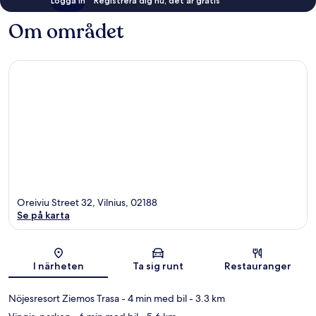
Logga in
Registrera dig nu, det är gratis
Om området
Oreiviu Street 32, Vilnius, 02188
Se på karta
Karta
I närheten
Ta sig runt
Restauranger
Nöjesresort Ziemos Trasa
- 4 min med bil
- 3.3 km