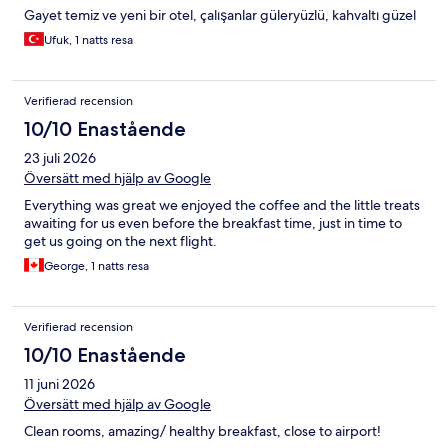
Gayet temiz ve yeni bir otel, çalışanlar güleryüzlü, kahvaltı güzel
Ufuk, 1 natts resa
Verifierad recension
10/10 Enastående
23 juli 2026
Översätt med hjälp av Google
Everything was great we enjoyed the coffee and the little treats
awaiting for us even before the breakfast time, just in time to
get us going on the next flight.
George, 1 natts resa
Verifierad recension
10/10 Enastående
11 juni 2026
Översätt med hjälp av Google
Clean rooms, amazing/ healthy breakfast, close to airport!