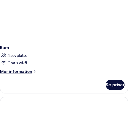
Rum
4 sovplatser
Gratis wi-fi
Mer
Mer information
information
om
Se priser
Rum