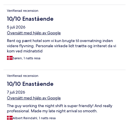
Verifierad recension
10/10 Enastående
5 juli 2026
Översätt med hjälp av Google
Rent og pænt hotel som vi kun brugte til overnatning inden
videre flyvning. Personale virkede lidt trætte og irriteret da vi
kom ved midnatstid
Søren, 1 natts resa
Verifierad recension
10/10 Enastående
7 juli 2026
Översätt med hjälp av Google
The guy working the night shift is super friendly! And really
professional. Made my late night arrival so smooth.
Albert Reindahl, 1 natts resa