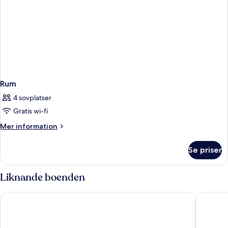
Rum
4 sovplatser
Gratis wi-fi
Mer
Mer information
information
om
Se priser
Rum
Liknande boenden
AIRINN Vilnius Airport Hotel RENOVATED 2025
Radisson