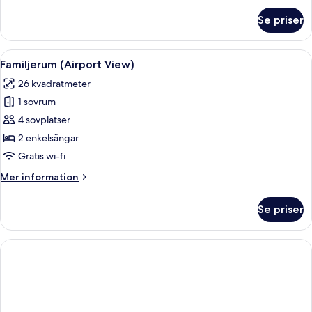
View)
om
Se priser
Superior-
rum
-
Öppna
Ett modernt hotellrum med en stor säng,
8
terrass
Familjerum (Airport View)
alla
(Airport
26 kvadratmeter
View)
foton
1 sovrum
för
Familjerum
4 sovplatser
(Airport
2 enkelsängar
View)
Gratis wi-fi
Mer
Mer information
information
om
Se priser
Familjerum
(Airport
View)