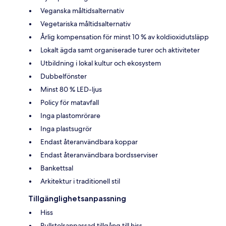
Veganska måltidsalternativ
Vegetariska måltidsalternativ
Årlig kompensation för minst 10 % av koldioxidutsläpp
Lokalt ägda samt organiserade turer och aktiviteter
Utbildning i lokal kultur och ekosystem
Dubbelfönster
Minst 80 % LED-ljus
Policy för matavfall
Inga plastomrörare
Inga plastsugrör
Endast återanvändbara koppar
Endast återanvändbara bordsserviser
Bankettsal
Arkitektur i traditionell stil
Tillgänglighetsanpassning
Hiss
Rullstolsanpassad tillgång till hiss