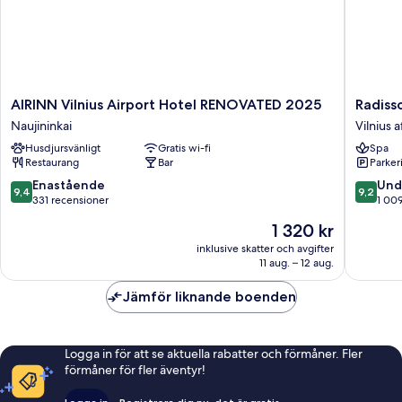
AIRINN
Radisso
AIRINN Vilnius Airport Hotel RENOVATED 2025
Radiss
Vilnius
Blu
Naujininkai
Vilnius a
Airport
Hotel
Husdjursvänligt
Gratis wi-fi
Spa
Hotel
Lietuva
Restaurang
Bar
Parkeri
RENOVATED
Vilnius
2025
affärsdis
9.4
9.2
Enastående
Und
9,4
9,2
Naujininkai
av
av
331 recensioner
1 00
10,
10,
Priset
1 320 kr
Enastående,
Underba
är
331 recensioner
1 009 re
inklusive skatter och avgifter
1 320 kr
11 aug. – 12 aug.
Jämför liknande boenden
Logga in för att se aktuella rabatter och förmåner. Fler
förmåner för fler äventyr!