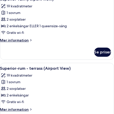
alla
19 kvadratmeter
foton
1 sovrum
för
Superior-
2 sovplatser
rum
2 enkelsängar ELLER 1 queensize-säng
(Airport
Gratis wi-fi
View)
Mer
Mer information
information
om
Se priser
Superior-
rum
(Airport
Öppna
Ett hotellrum med en säng, ett skrivbor
10
View)
Superior-rum - terrass (Airport View)
alla
19 kvadratmeter
foton
1 sovrum
för
Superior-
2 sovplatser
rum
2 enkelsängar
-
Gratis wi-fi
terrass
Mer
Mer information
(Airport
information