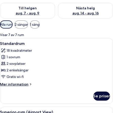
Kontrollera tillgängligheten för den här helgen aug. 7 - aug. 9
Kontrollera tillgängligheten fö
Till helgen
Nästa helg
aug. 7 - aug. 9
aug. 14 - aug. 16
Tillgängliga
Alla rum
2 sängar
1 säng
filter
för
Visar 7 av 7 rum
rum
Öppna
Ett hotellrum med två sängar, ett skriv
9
Standardrum
alla
18 kvadratmeter
foton
1 sovrum
för
Standardrum
2 sovplatser
2 enkelsängar
Gratis wi-fi
Mer
Mer information
information
om
Se priser
Standardrum
Öppna
Ett modernt hotellrum med en stor säng
9
Superior-rum (Airport View)