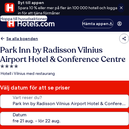
Byt till appen
Spara 10 % eller mer på fler än 100 000 hotell och logga
in för att tjäna förmåner
Hoppa till huvudsektionen
Hämta appen
Se alla boenden
Park Inn by Radisson Vilnius
Airport Hotel & Conference Centre
4.0-
stjärnigt
Hotell i Vilnius med restaurang
boende
Välj datum för att se priser
Vart reser du?
Datum