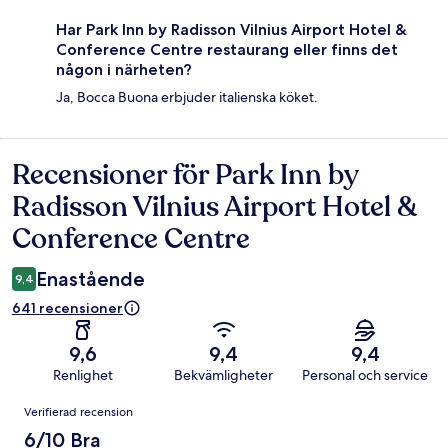
Har Park Inn by Radisson Vilnius Airport Hotel &
Conference Centre restaurang eller finns det
någon i närheten?
Ja, Bocca Buona erbjuder italienska köket.
Recensioner för Park Inn by
Recensioner
Radisson Vilnius Airport Hotel &
Conference Centre
Enastående
9,4
641 recensioner
9,6
9,4
9,4
Renlighet
Bekvämligheter
Personal och service
Recensioner
Verifierad recension
6/10 Bra