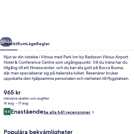
Inn
by
Radisson
Vilnius
Airport
regående
Nästa
Hotel
112+
Översikt
Rum
Läge
Regler
&
Njut av din vistelse i Vilnius med Park Inn by Radisson Vilnius Airport
Conference
Hotel & Conference Centre som utgångspunkt. Vill du träna har du
tillgång till ett fitnesscenter, och du kan äta gott på Bocca Buona,
Centre
där man specialiserar sig på italienska köket. Resenärer brukar
uppskatta den hjälpsamma personalen och närheten till flygplatsen.
Det
965 kr
nuvarande
inklusive skatter och avgifter
priset
16 aug. – 17 aug.
Restaurang
är
Recensioner
Enastående
9,4
Se alla 641 recensioner
965 kr
9,4 av 10,
Populära bekvämligheter