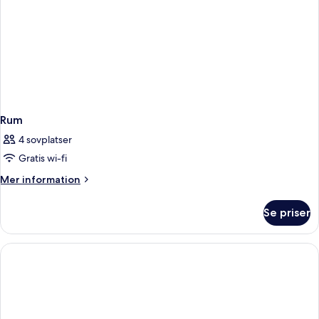
Rum
4 sovplatser
Gratis wi-fi
Mer
Mer information
information
om
Se priser
Rum