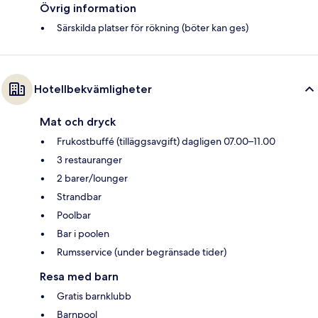
Övrig information
Särskilda platser för rökning (böter kan ges)
Hotellbekvämligheter
Mat och dryck
Frukostbuffé (tilläggsavgift) dagligen 07.00–11.00
3 restauranger
2 barer/lounger
Strandbar
Poolbar
Bar i poolen
Rumsservice (under begränsade tider)
Resa med barn
Gratis barnklubb
Barnpool