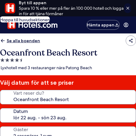
Byt till appen
Spara 10 % eller mer på fler än 100 000 hotell och logga
in för att tjäna förmåner
Hoppa till huvudsektionen
Hämta appen
Se alla boenden
Oceanfront Beach Resort
4.5-
stjärnigt
Lyxhotell med 3 restauranger nära Patong Beach
boende
Välj datum för att se priser
Vart reser du?
Datum
Gäster