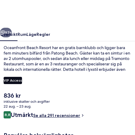
regående
Nästa
97+
Översikt
Rum
Läge
Regler
Oceanfront Beach Resort har en gratis barnklubb och ligger bara
fem minuters bilfärd från Patong Beach. Gäster kan ta en simtur i en
av 2 utomhuspooler, och sedan äta lunch eller middag på Tramonto
Restaurant, som är en av 3 restauranger och specialiserar sig på
lokala och internationella rätter. Detta hotell i lyxstil erbjuder även
gäster tillgång till 2 barer/lounger, en lazy river och en strandbar.
Andra resenärer uppskattar den hjälpsamma personalen.
VIP Access
Det
836 kr
2 utomhuspooler, parasoller och solsto
nuvarande
inklusive skatter och avgifter
priset
22 aug. – 23 aug.
är
Recensioner
Utmärkt
8,8
Se alla 291 recensioner
836 kr
8,8 av 10,