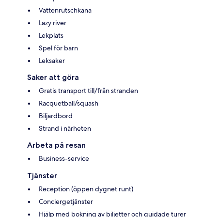
Vattenrutschkana
Lazy river
Lekplats
Spel för barn
Leksaker
Saker att göra
Gratis transport till/från stranden
Racquetball/squash
Biljardbord
Strand i närheten
Arbeta på resan
Business-service
Tjänster
Reception (öppen dygnet runt)
Conciergetjänster
Hjälp med bokning av biljetter och guidade turer