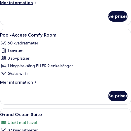
Mer
Mer information
information
om
Se priser
Ocean
Comfy
Room
Öppna
Ett modernt hotellrum med en balkong
8
Pool-Access Comfy Room
alla
60 kvadratmeter
foton
1 sovrum
för
Pool-
3 sovplatser
Access
1 kingsize-säng ELLER 2 enkelsängar
Comfy
Gratis wi-fi
Room
Mer
Mer information
information
om
Se priser
Pool-
Access
Comfy
Öppna
Ett modernt hotellrum med en stor säng
11
Room
Grand Ocean Suite
alla
Utsikt mot havet
foton
87 kvadratmeter