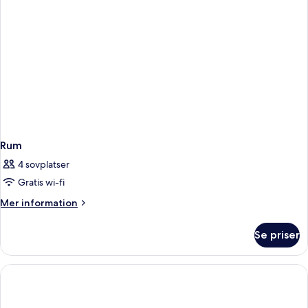
Rum
4 sovplatser
Gratis wi-fi
Mer
Mer information
information
om
Se priser
Rum