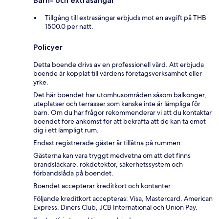
Barn- och extrasängar
Tillgång till extrasängar erbjuds mot en avgift på THB
1500.0 per natt.
Policyer
Detta boende drivs av en professionell värd. Att erbjuda
boende är kopplat till värdens företagsverksamhet eller
yrke.
Det här boendet har utomhusområden såsom balkonger,
uteplatser och terrasser som kanske inte är lämpliga för
barn. Om du har frågor rekommenderar vi att du kontaktar
boendet före ankomst för att bekräfta att de kan ta emot
dig i ett lämpligt rum.
Endast registrerade gäster är tillåtna på rummen.
Gästerna kan vara tryggt medvetna om att det finns
brandsläckare, rökdetektor, säkerhetssystem och
förbandslåda på boendet.
Boendet accepterar kreditkort och kontanter.
Följande kreditkort accepteras: Visa, Mastercard, American
Express, Diners Club, JCB International och Union Pay.