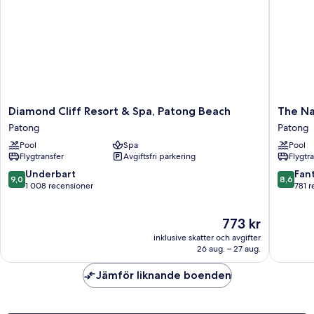
Diamond
The
Diamond Cliff Resort & Spa, Patong Beach
The Na
Cliff
Nature
Patong
Patong
Resort
Phuket
Pool
Spa
Pool
&
Patong
Flygtransfer
Avgiftsfri parkering
Flygtr
Spa,
Patong
9.0
8.6
Underbart
Fant
9,0
8,6
Beach
av
av
1 008 recensioner
781 r
Patong
10,
10,
Underbart,
Fantastis
Priset
773 kr
1 008 recensioner
781 rece
är
inklusive skatter och avgifter
773 kr
26 aug. – 27 aug.
Jämför liknande boenden