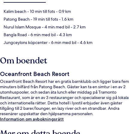
Kalim beach
- 10 min till fots
- 0.9 km
Patong Beach
- 19 min till fots
- 1.6 km
Nurul Islam Mosque
- 4 min med bil
- 2.7 km
Bangla Road
- 6 min med bil
- 4.3 km
Jungceylons köpcenter
- 6 min med bil
- 4.6 km
Om boendet
Oceanfront Beach Resort
Oceanfront Beach Resort har en gratis barnklubb och ligger bara fem
minuters bilfärd från Patong Beach. Gäster kan ta en simtur i en av 2
utomhuspooler, och sedan äta lunch eller middag på Tramonto
Restaurant, som är en av 3 restauranger och specialiserar sig på lokala
och internationella rätter. Detta hotell i lyxstil erbjuder även gäster
tillgång till 2 barer/lounger, en lazy river och en strandbar. Andra
resenärer uppskattar den hjälpsamma personalen.
Information om avbokningsrätt
Mer om detta boende