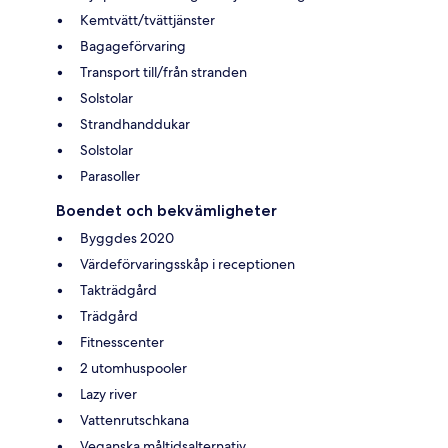
Kemtvätt/tvättjänster
Bagageförvaring
Transport till/från stranden
Solstolar
Strandhanddukar
Solstolar
Parasoller
Boendet och bekvämligheter
Byggdes 2020
Värdeförvaringsskåp i receptionen
Takträdgård
Trädgård
Fitnesscenter
2 utomhuspooler
Lazy river
Vattenrutschkana
Veganska måltidsalternativ