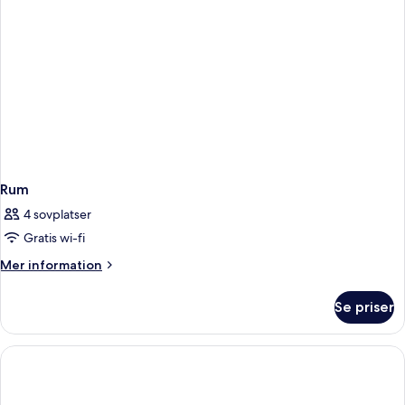
Rum
4 sovplatser
Gratis wi-fi
Mer
Mer information
information
om
Se priser
Rum