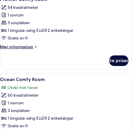
alla
54 kvadratmeter
foton
1 sovrum
för
Premier
3 sovplatser
Comfy
1 kingsize-säng ELLER 2 enkelsängar
Room
Gratis wi-fi
Mer
Mer information
information
om
Se priser
Premier
Comfy
Room
Öppna
Ett modernt hotellrum med en stor säng
8
Ocean Comfy Room
alla
Utsikt mot havet
foton
60 kvadratmeter
för
Ocean
1 sovrum
Comfy
3 sovplatser
Room
1 kingsize-säng ELLER 2 enkelsängar
Gratis wi-fi