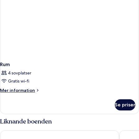
Rum
4 sovplatser
Gratis wi-fi
Mer
Mer information
information
om
Se priser
Rum
Liknande boenden
Diamond Cliff Resort & Spa, Patong Beach
The Natu