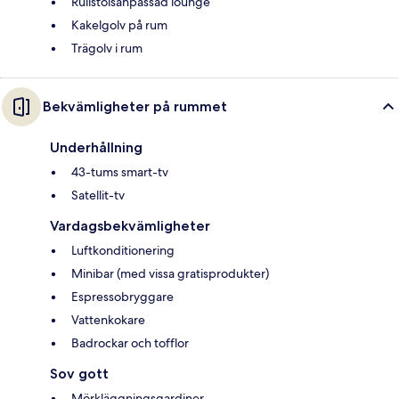
Rullstolsanpassad lounge
Kakelgolv på rum
Trägolv i rum
Bekvämligheter på rummet
Underhållning
43-tums smart-tv
Satellit-tv
Vardagsbekvämligheter
Luftkonditionering
Minibar (med vissa gratisprodukter)
Espressobryggare
Vattenkokare
Badrockar och tofflor
Sov gott
Mörkläggningsgardiner