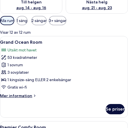
Till helgen
Nästa helg
aug. 14 - aug. 16
aug. 21 - aug. 23
Tillgängliga
Alla rum
1 säng
2 sängar
3+ sängar
filter
för
Visar 12 av 12 rum
rum
Öppna
Ett modernt hotellrum med en stor säng
10
Grand Ocean Room
alla
Utsikt mot havet
foton
53 kvadratmeter
för
Grand
1 sovrum
Ocean
3 sovplatser
Room
1 kingsize-säng ELLER 2 enkelsängar
Gratis wi-fi
Mer
Mer information
information
om
Se priser
Grand
Ocean
Room
Öppna
Ett modernt hotellrum med en stor sä
16
Premier Comfy Room