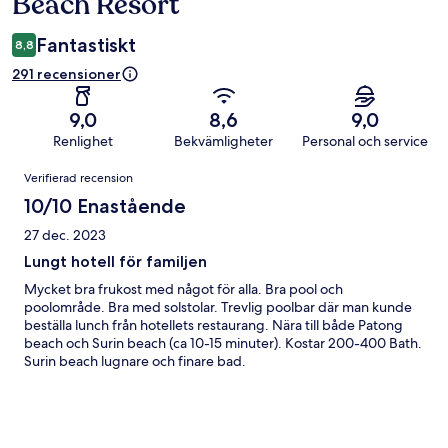
Beach Resort
Fantastiskt
8,8
291 recensioner
9,0
8,6
9,0
Renlighet
Bekvämligheter
Personal och service
Recensioner
Verifierad recension
10/10 Enastående
27 dec. 2023
Lungt hotell för familjen
Mycket bra frukost med något för alla. Bra pool och
poolområde. Bra med solstolar. Trevlig poolbar där man kunde
beställa lunch från hotellets restaurang. Nära till både Patong
beach och Surin beach (ca 10-15 minuter). Kostar 200-400 Bath.
Surin beach lugnare och finare bad.