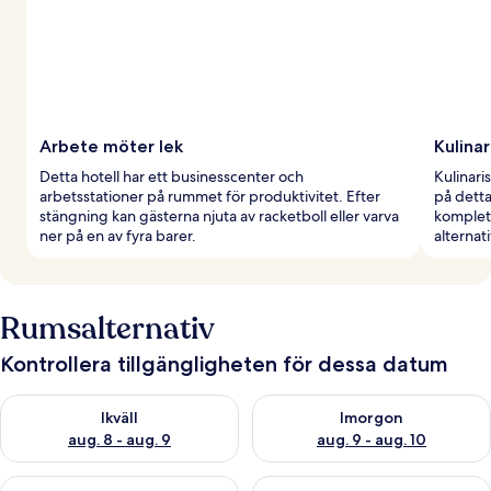
Arbete möter lek
Kulina
Detta hotell har ett businesscenter och
Kulinari
arbetsstationer på rummet för produktivitet. Efter
på detta
stängning kan gästerna njuta av racketboll eller varva
komplet
ner på en av fyra barer.
alternat
Rumsalternativ
Kontrollera tillgängligheten för dessa datum
Kontrollera tillgängligheten för ikväll aug. 8 - aug. 9
Kontrollera tillgängligheten f
Ikväll
Imorgon
aug. 8 - aug. 9
aug. 9 - aug. 10
Kontrollera tillgängligheten för den här helgen aug. 14 - aug. 
Kontrollera tillgängligheten fö