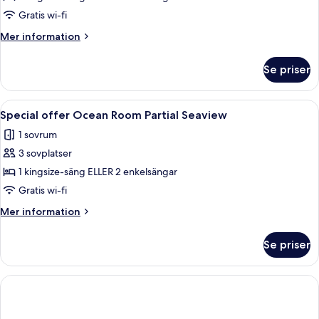
offer
Gratis wi-fi
Premier
Mer
Mer information
Comfy
information
om
Se priser
Special
offer
Premier
Öppna
Ett modernt badrum med ett stort bad
5
Comfy
Special offer Ocean Room Partial Seaview
alla
1 sovrum
foton
3 sovplatser
för
Special
1 kingsize-säng ELLER 2 enkelsängar
offer
Gratis wi-fi
Ocean
Mer
Mer information
Room
information
Partial
om
Se priser
Special
Seaview
offer
Ocean
Room
Partial
Seaview