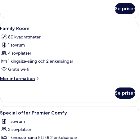
om
Se priser
Ocean
Room
With
Öppna
Ett hotellrum med två sängar, en pla
5
Partial
Family Room
alla
Seaview
80 kvadratmeter
foton
1 sovrum
för
Family
4 sovplatser
Room
1 kingsize-säng och 2 enkelsängar
Gratis wi-fi
Mer
Mer information
information
om
Se priser
Family
Room
Öppna
Ett modernt hotellrum med en stor sä
16
Special offer Premier Comfy
alla
1 sovrum
foton
3 sovplatser
för
Special
1 kingsize-säng ELLER 2 enkelsängar