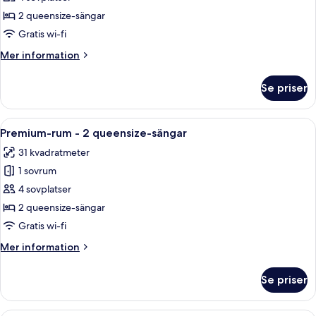
rum
2 queensize-sängar
-
Gratis wi-fi
2
Mer
Mer information
queensize-
information
sängar
om
Se priser
Deluxe-
(View)
rum
-
Öppna
Ett modernt hotellrum med en stor sä
5
2
Premium-rum - 2 queensize-sängar
alla
queensize-
31 kvadratmeter
sängar
foton
(View)
1 sovrum
för
Premium-
4 sovplatser
rum
2 queensize-sängar
-
Gratis wi-fi
2
Mer
Mer information
queensize-
information
sängar
om
Se priser
Premium-
rum
-
Ett hotellrum med en säng, en blå soffa