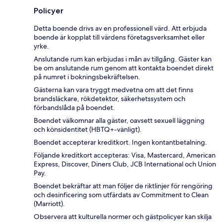
Policyer
Detta boende drivs av en professionell värd. Att erbjuda
boende är kopplat till värdens företagsverksamhet eller
yrke.
Anslutande rum kan erbjudas i mån av tillgång. Gäster kan
be om anslutande rum genom att kontakta boendet direkt
på numret i bokningsbekräftelsen.
Gästerna kan vara tryggt medvetna om att det finns
brandsläckare, rökdetektor, säkerhetssystem och
förbandslåda på boendet.
Boendet välkomnar alla gäster, oavsett sexuell läggning
och könsidentitet (HBTQ+-vänligt).
Boendet accepterar kreditkort. Ingen kontantbetalning.
Följande kreditkort accepteras: Visa, Mastercard, American
Express, Discover, Diners Club, JCB International och Union
Pay.
Boendet bekräftar att man följer de riktlinjer för rengöring
och desinficering som utfärdats av Commitment to Clean
(Marriott).
Observera att kulturella normer och gästpolicyer kan skilja