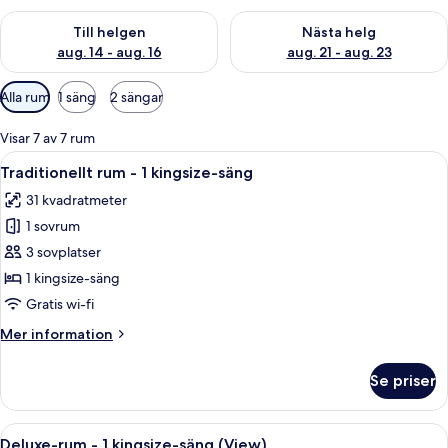
Kontrollera tillgängligheten för den här helgen aug. 14 - aug. 
Kontrollera tillgängligheten fö
Till helgen
Nästa helg
aug. 14 - aug. 16
aug. 21 - aug. 23
Tillgängliga
Alla rum
1 säng
2 sängar
filter
för
Visar 7 av 7 rum
rum
Öppna
Ett hotellrum med en stor säng, ett sk
4
Traditionellt rum - 1 kingsize-säng
alla
31 kvadratmeter
foton
1 sovrum
för
Traditionellt
3 sovplatser
rum
1 kingsize-säng
-
Gratis wi-fi
1
Mer
Mer information
kingsize-
information
säng
om
Se priser
Traditionellt
rum
-
Öppna
Ett hotellrum med en stor säng, ett sk
6
1
Deluxe-rum - 1 kingsize-säng (View)