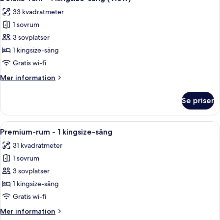
alla
kingsize-
33 kvadratmeter
säng
foton
1 sovrum
för
Deluxe-
3 sovplatser
rum
1 kingsize-säng
-
Gratis wi-fi
1
Mer
Mer information
kingsize-
information
säng
om
Se priser
Deluxe-
(View)
rum
-
Öppna
Ett hotellrum med en stor säng, ett sk
5
1
Premium-rum - 1 kingsize-säng
alla
kingsize-
31 kvadratmeter
säng
foton
(View)
1 sovrum
för
Premium-
3 sovplatser
rum
1 kingsize-säng
-
Gratis wi-fi
1
Mer
Mer information
kingsize-
information