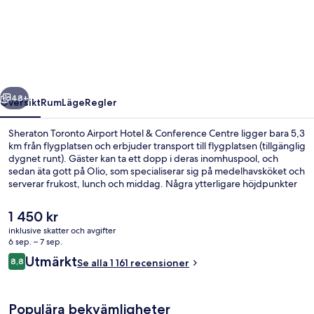
Toronto
Airport
Hotel
&
Conference
regående
Nästa
Centre
48+
Översikt
Rum
Läge
Regler
Sheraton Toronto Airport Hotel & Conference Centre ligger bara 5,3
km från flygplatsen och erbjuder transport till flygplatsen (tillgänglig
dygnet runt). Gäster kan ta ett dopp i deras inomhuspool, och
sedan äta gott på Olio, som specialiserar sig på medelhavsköket och
serverar frukost, lunch och middag. Några ytterligare höjdpunkter
här är en bar/lounge, ett dygnet runt-öppet fitnesscenter och ett
fitnesscenter. Den hjälpsamma personalen och närheten till
Det
1 450 kr
flygplatsen brukar få höga betyg av våra resenärer.
nuvarande
inklusive skatter och avgifter
priset
6 sep. – 7 sep.
Inomhuspool med öppettider 06.30 till
är
Recensioner
Utmärkt
8,8
Se alla 1 161 recensioner
1 450 kr
8,8 av 10,
Populära bekvämligheter