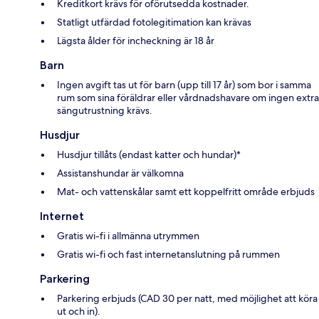
Kreditkort krävs för oförutsedda kostnader.
Statligt utfärdad fotolegitimation kan krävas
Lägsta ålder för incheckning är 18 år
Barn
Ingen avgift tas ut för barn (upp till 17 år) som bor i samma
rum som sina föräldrar eller vårdnadshavare om ingen extra
sängutrustning krävs.
Husdjur
Husdjur tillåts (endast katter och hundar)*
Assistanshundar är välkomna
Mat- och vattenskålar samt ett koppelfritt område erbjuds
Internet
Gratis wi-fi i allmänna utrymmen
Gratis wi-fi och fast internetanslutning på rummen
Parkering
Parkering erbjuds (CAD 30 per natt, med möjlighet att köra
ut och in).