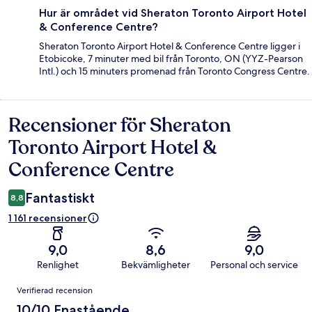
Hur är området vid Sheraton Toronto Airport Hotel
& Conference Centre?
Sheraton Toronto Airport Hotel & Conference Centre ligger i
Etobicoke, 7 minuter med bil från Toronto, ON (YYZ-Pearson
Intl.) och 15 minuters promenad från Toronto Congress Centre.
Recensioner för Sheraton
Recensioner
Toronto Airport Hotel &
Conference Centre
Fantastiskt
8,8
1 161 recensioner
9,0
8,6
9,0
Renlighet
Bekvämligheter
Personal och service
Recensioner
Verifierad recension
10/10 Enastående