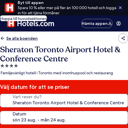
Byt till appen
Spara 10 % eller mer på fler än 100 000 hotell och logga
in för att tjäna förmåner
Hoppa till huvudsektionen
Hämta appen
Se alla boenden
Sheraton Toronto Airport Hotel &
Conference Centre
4.0-
stjärnigt
Familjevänligt hotell i Toronto med inomhuspool och restaurang
boende
Välj datum för att se priser
Vart reser du?
Datum