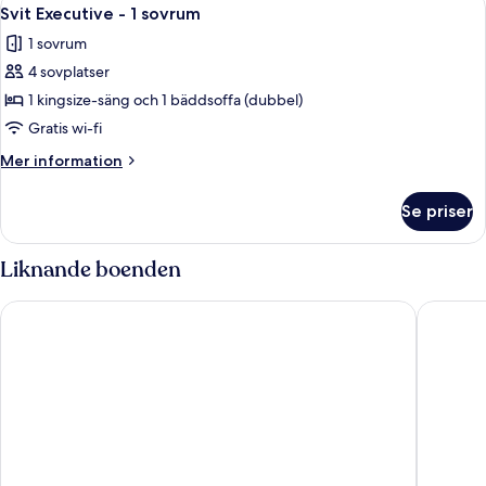
Öppna
7
2
Svit Executive - 1 sovrum
alla
queensize-
1 sovrum
sängar
foton
4 sovplatser
för
Svit
1 kingsize-säng och 1 bäddsoffa (dubbel)
Executive
Gratis wi-fi
-
Mer
Mer information
1
information
sovrum
om
Se priser
Svit
Executive
-
Liknande boenden
1
sovrum
Delta Hotels by Marriott Toronto Airport & Conference Centr
Sandman 