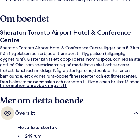
Om boendet
Sheraton Toronto Airport Hotel & Conference
Centre
Sheraton Toronto Airport Hotel & Conference Centre ligger bara 5,3 km
från flygplatsen och erbjuder transport till flygplatsen (tillgänglig
dygnet runt). Gäster kan ta ett dopp i deras inomhuspool, och sedan äta
gott på Olio, som specialiserar sig på medelhavsköket och serverar
frukost, lunch och middag. Några ytterligare höjdpunkter här är en
bar/lounge, ett dygnet runt-öppet fitnesscenter och ett fitnesscenter.
Den hjälpsamma personalen och närheten till flygplatsen brukar få höga
Information om avbokningsrätt
betyg av våra resenärer.
Mer om detta boende
Översikt
Hotellets storlek
249 rum