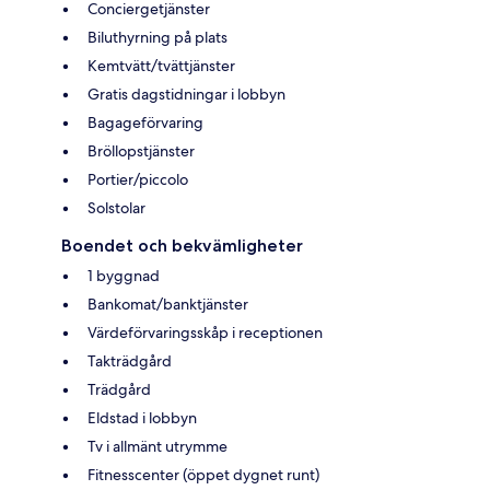
Conciergetjänster
Biluthyrning på plats
Kemtvätt/tvättjänster
Gratis dagstidningar i lobbyn
Bagageförvaring
Bröllopstjänster
Portier/piccolo
Solstolar
Boendet och bekvämligheter
1 byggnad
Bankomat/banktjänster
Värdeförvaringsskåp i receptionen
Takträdgård
Trädgård
Eldstad i lobbyn
Tv i allmänt utrymme
Fitnesscenter (öppet dygnet runt)