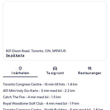
801 Dixon Road, Toronto, ON, M9W1J5
Se på karta
Karta
I närheten
Ta sig runt
Restauranger
Toronto Congress Centre
- 16 min till fots
- 1.4 km
401 Mini Indy Go-Karts
- 3 min med bil
- 2.2 km
Catch The Fire
- 4 min med bil
- 1.5 km
Royal Woodbine Golf Club
- 4 min med bil
- 1.9 km
Toronto Congress Centre - North Building
- 5 min med bil
- 1.8 km