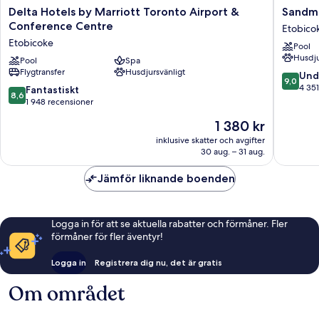
Delta
Sandma
Delta Hotels by Marriott Toronto Airport &
Sandma
Hotels
Signatu
Conference Centre
Etobico
by
Toronto
Etobicoke
Pool
Marriott
Airport
Husdju
Toronto
Pool
Spa
Hotel
Flygtransfer
Husdjursvänligt
Airport
Etobico
9.0
Und
9,0
&
av
4 351
8.6
Fantastiskt
8,6
Conference
10,
av
1 948 recensioner
Centre
Underba
10,
Priset
1 380 kr
Etobicoke
4 351 re
Fantastiskt,
är
1 948 recensioner
inklusive skatter och avgifter
1 380 kr
30 aug. – 31 aug.
Jämför liknande boenden
Logga in för att se aktuella rabatter och förmåner. Fler
förmåner för fler äventyr!
Logga in
Registrera dig nu, det är gratis
Om området