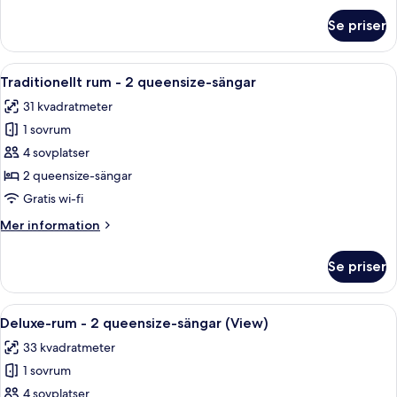
säng
om
Se priser
Premium-
rum
-
Öppna
Ett modernt hotellrum med en stor sä
4
1
Traditionellt rum - 2 queensize-sängar
alla
kingsize-
31 kvadratmeter
säng
foton
1 sovrum
för
Traditionellt
4 sovplatser
rum
2 queensize-sängar
-
Gratis wi-fi
2
Mer
Mer information
queensize-
information
sängar
om
Se priser
Traditionellt
rum
-
Öppna
Ett modernt hotellrum med en stor sä
7
2
Deluxe-rum - 2 queensize-sängar (View)
alla
queensize-
33 kvadratmeter
sängar
foton
1 sovrum
för
Deluxe-
4 sovplatser