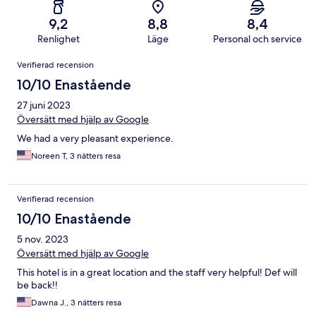
9,2
8,8
8,4
Renlighet
Läge
Personal och service
Recensioner
Verifierad recension
10/10 Enastående
27 juni 2023
Översätt med hjälp av Google
We had a very pleasant experience.
Noreen T, 3 nätters resa
Verifierad recension
10/10 Enastående
5 nov. 2023
Översätt med hjälp av Google
This hotel is in a great location and the staff very helpful! Def will
be back!!
Dawna J., 3 nätters resa