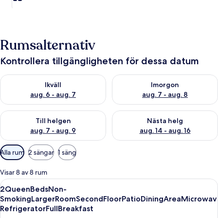
Rumsalternativ
Kontrollera tillgängligheten för dessa datum
Kontrollera tillgängligheten för ikväll aug. 6 - aug. 7
Kontrollera tillgängligheten f
Ikväll
Imorgon
aug. 6 - aug. 7
aug. 7 - aug. 8
Kontrollera tillgängligheten för den här helgen aug. 7 - aug. 9
Kontrollera tillgängligheten fö
Till helgen
Nästa helg
aug. 7 - aug. 9
aug. 14 - aug. 16
Tillgängliga
Alla rum
2 sängar
1 säng
filter
för
Visar 8 av 8 rum
rum
Öppna
Ett hotellrum med två sängar, ett skriv
5
2QueenBedsNon-
alla
SmokingLargerRoomSecondFloorPatioDiningAreaMicrowav
foton
RefrigeratorFullBreakfast
för