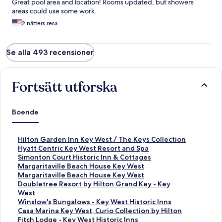
Great pool area and location! Rooms updated, but showers
areas could use some work.
2 nätters resa
Se alla 493 recensioner
Fortsätt utforska
Boende
L
Hilton Garden Inn Key West / The Keys Collection
ä
L
Hyatt Centric Key West Resort and Spa
n
ä
L
Simonton Court Historic Inn & Cottages
k
n
ä
L
Margaritaville Beach House Key West
t
k
n
ä
L
Margaritaville Beach House Key West
i
t
k
n
ä
L
Doubletree Resort by Hilton Grand Key - Key
l
i
t
k
n
ä
West
l
l
i
t
k
n
L
Winslow's Bungalows - Key West Historic Inns
s
l
l
i
t
k
ä
L
Casa Marina Key West, Curio Collection by Hilton
i
s
l
l
i
t
n
ä
L
Fitch Lodge - Key West Historic Inns