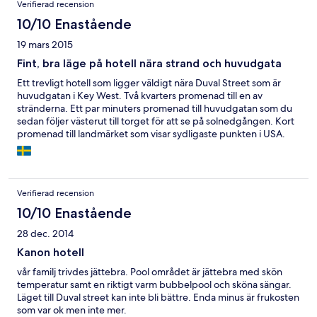
Verifierad recension
10/10 Enastående
19 mars 2015
Fint, bra läge på hotell nära strand och huvudgata
Ett trevligt hotell som ligger väldigt nära Duval Street som är
huvudgatan i Key West. Två kvarters promenad till en av
stränderna. Ett par minuters promenad till huvudgatan som du
sedan följer västerut till torget för att se på solnedgången. Kort
promenad till landmärket som visar sydligaste punkten i USA.
Trevligt poolområde i mitten av hotellområdet.
Verifierad recension
10/10 Enastående
28 dec. 2014
Kanon hotell
vår familj trivdes jättebra. Pool området är jättebra med skön
temperatur samt en riktigt varm bubbelpool och sköna sängar.
Läget till Duval street kan inte bli bättre. Enda minus är frukosten
som var ok men inte mer.