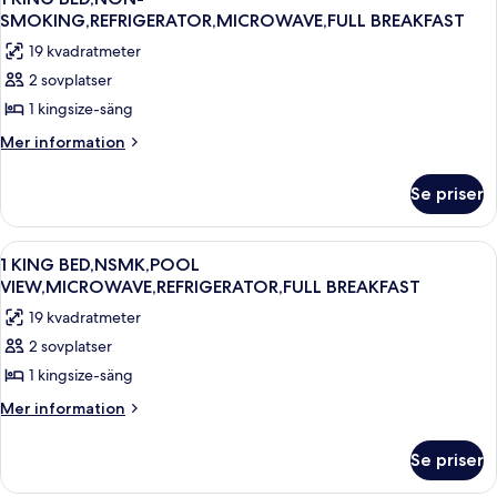
alla
BREAKFAST
SMOKING,REFRIGERATOR,MICROWAVE,FULL BREAKFAST
foton
19 kvadratmeter
för
2 sovplatser
1
1 kingsize-säng
KING
BED,NON-
Mer
Mer information
information
SMOKING,REFRIGERATOR,MICROWAVE,FULL
om
BREAKFAST
Se priser
1
KING
BED,NON-
Öppna
Väckarklockor
6
SMOKING,REFRIGERATOR,MICROWAVE,FULL
1 KING BED,NSMK,POOL
alla
BREAKFAST
VIEW,MICROWAVE,REFRIGERATOR,FULL BREAKFAST
foton
19 kvadratmeter
för
2 sovplatser
1
1 kingsize-säng
KING
BED,NSMK,POOL
Mer
Mer information
information
VIEW,MICROWAVE,REFRIGERATOR,FULL
om
BREAKFAST
Se priser
1
KING