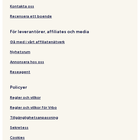
t
s
i
s
,
y
t
l
s
e
e
o
s
Kontakta oss
l
e
K
W
B
u
o
s
y
r
t
t
s
e
e
e
s
r
t
W
t
Recensera ett boende
o
y
s
a
i
t
e
,
n
W
t
c
v
s
H
För leverantörer, affiliates och media
e
h
e
t
o
s
A
t
Gå med i vårt affiliatenätverk
t
c
e
c
l
Nyhetsrum
e
&
s
M
Annonsera hos oss
s
a
Reseagent
r
i
n
Policyer
a
Regler och villkor
Regler och villkor för Vrbo
Tillgänglighetsanpassning
Sekretess
Cookies