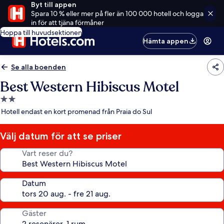
Byt till appen
Spara 10 % eller mer på fler än 100 000 hotell och logga
in för att tjäna förmåner
Hoppa till huvudsektionen
Hämta appen
Se alla boenden
Best Western Hibiscus Motel
2.0-
stjärnigt
Hotell endast en kort promenad från Praia do Sul
boende
Välj datum för att se priser
Vart reser du?
Datum
Gäster