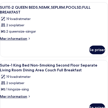
BED,NSMK,POOL
Öppna
Ett hotellrum med ett skrivbord, två s
7
VIEW,MICROWAVE,REFRIGERATOR,FULL
SUITE-2 QUEEN BEDS,NSMK,SEPLRM,POOLSD,FULL
alla
BREAKFAST
BREAKFAST
foton
19 kvadratmeter
för
2 sovplatser
SUITE-
2 queensize-sängar
2
QUEEN
Mer
Mer information
information
BEDS,NSMK,SEPLRM,POOLSD,FULL
om
BREAKFAST
Se priser
SUITE-
2
QUEEN
Öppna
Väckarklockor
6
BEDS,NSMK,SEPLRM,POOLSD,FULL
Suite-1 King Bed Non-Smoking Second Floor Separate
alla
BREAKFAST
Living Room Dining Area Couch Full Breakfast
foton
19 kvadratmeter
för
2 sovplatser
Suite-
1 kingsize-säng
1
King
Mer
Mer information
information
Bed
om
Non-
Se priser