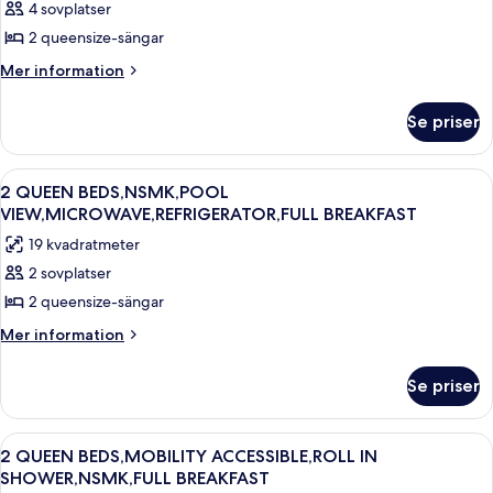
4 sovplatser
2QueenBedsNon-
2 queensize-sängar
SmokingLargerRoomSecondFloorPatioDiningArea
Mer
Mer information
RefrigeratorFullBreakfast
information
om
Se priser
2QueenBedsNon-
SmokingLargerRoomSecondFloorPatioDiningAreaMicrowaveAndM
RefrigeratorFullBreakfast
Öppna
Ett hotellrum med en säng, en stol, e
10
2 QUEEN BEDS,NSMK,POOL
alla
VIEW,MICROWAVE,REFRIGERATOR,FULL BREAKFAST
foton
19 kvadratmeter
för
2 sovplatser
2
2 queensize-sängar
QUEEN
BEDS,NSMK,POOL
Mer
Mer information
information
VIEW,MICROWAVE,REFRIGERATOR,FULL
om
BREAKFAST
Se priser
2
QUEEN
BEDS,NSMK,POOL
Öppna
Väckarklockor
4
VIEW,MICROWAVE,REFRIGERATOR,FULL
2 QUEEN BEDS,MOBILITY ACCESSIBLE,ROLL IN
alla
BREAKFAST
SHOWER,NSMK,FULL BREAKFAST