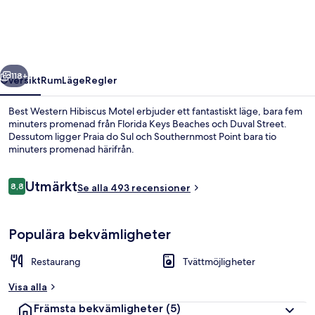
Motel
regående
Nästa
118+
Översikt
Rum
Läge
Regler
Best Western Hibiscus Motel erbjuder ett fantastiskt läge, bara fem
minuters promenad från Florida Keys Beaches och Duval Street.
Dessutom ligger Praia do Sul och Southernmost Point bara tio
minuters promenad härifrån.
Recensioner
Utmärkt
8,8
Se alla 493 recensioner
8,8 av 10,
Exteriör
Populära bekvämligheter
Restaurang
Tvättmöjligheter
Visa alla
Främsta bekvämligheter
(5)