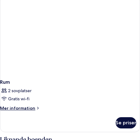
Rum
2 sovplatser
Gratis wi-fi
Mer
Mer information
information
om
Se priser
Rum
Liknande boenden