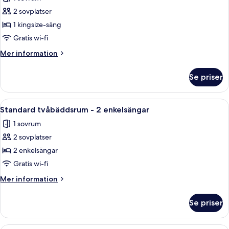
foton
2 sovplatser
för
Standard
1 kingsize-säng
dubbelrum
Gratis wi-fi
-
Mer
Mer information
1
information
kingsize-
om
Se priser
Standard
säng
dubbelrum
-
Öppna
Ett modernt hotellrum med en stor sän
3
1
Standard tvåbäddsrum - 2 enkelsängar
alla
kingsize-
1 sovrum
säng
foton
2 sovplatser
för
Standard
2 enkelsängar
tvåbäddsrum
Gratis wi-fi
-
Mer
Mer information
2
information
enkelsängar
om
Se priser
Standard
tvåbäddsrum
-