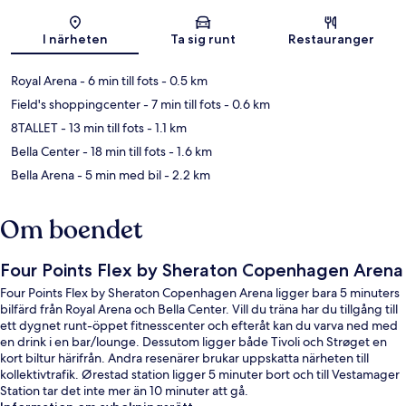
Karta
I närheten
Ta sig runt
Restauranger
Royal Arena
- 6 min till fots
- 0.5 km
Field's shoppingcenter
- 7 min till fots
- 0.6 km
8TALLET
- 13 min till fots
- 1.1 km
Bella Center
- 18 min till fots
- 1.6 km
Bella Arena
- 5 min med bil
- 2.2 km
Om boendet
Four Points Flex by Sheraton Copenhagen Arena
Four Points Flex by Sheraton Copenhagen Arena ligger bara 5 minuters
bilfärd från Royal Arena och Bella Center. Vill du träna har du tillgång till
ett dygnet runt-öppet fitnesscenter och efteråt kan du varva ned med
en drink i en bar/lounge. Dessutom ligger både Tivoli och Strøget en
kort biltur härifrån. Andra resenärer brukar uppskatta närheten till
kollektivtrafik. Ørestad station ligger 5 minuter bort och till Vestamager
Station tar det inte mer än 10 minuter att gå.