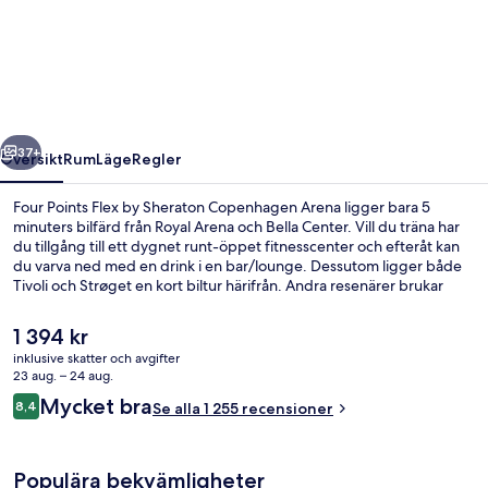
Points
Flex
by
Sheraton
Copenhagen
regående
Nästa
Arena
37+
Översikt
Rum
Läge
Regler
Four Points Flex by Sheraton Copenhagen Arena ligger bara 5
minuters bilfärd från Royal Arena och Bella Center. Vill du träna har
du tillgång till ett dygnet runt-öppet fitnesscenter och efteråt kan
du varva ned med en drink i en bar/lounge. Dessutom ligger både
Tivoli och Strøget en kort biltur härifrån. Andra resenärer brukar
uppskatta närheten till kollektivtrafik. Ørestad station ligger 5
minuter bort och till Vestamager Station tar det inte mer än 10
Det
1 394 kr
minuter att gå.
nuvarande
inklusive skatter och avgifter
priset
23 aug. – 24 aug.
Lounge
är
Recensioner
Mycket bra
8,4
Se alla 1 255 recensioner
1 394 kr
8,4 av 10,
Populära bekvämligheter