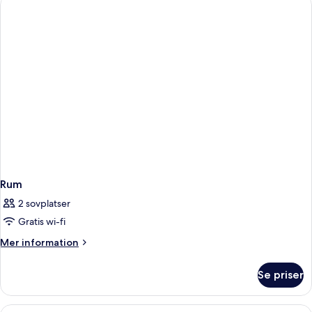
2
enkelsängar
Rum
2 sovplatser
Gratis wi-fi
Mer
Mer information
information
om
Se priser
Rum