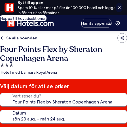
Byt till appen
Spara 10 % eller mer på fler än 100 000 hotell och logga
in för att tjäna förmåner
Hoppa till huvudsektionen
Hämta appen
Se alla boenden
Four Points Flex by Sheraton
Copenhagen Arena
3.0-
stjärnigt
Hotell med bar nära Royal Arena
boende
Välj datum för att se priser
Vart reser du?
Datum