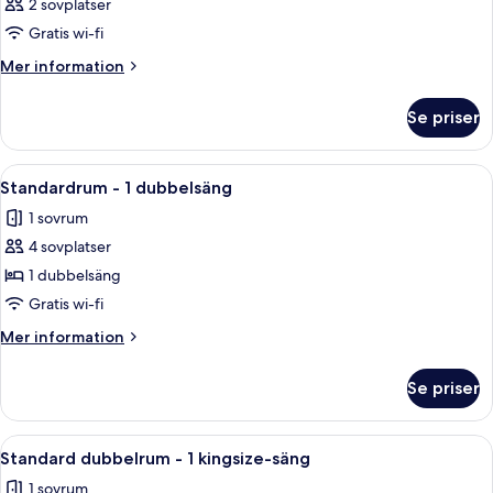
2 sovplatser
Gratis wi-fi
Mer
Mer information
information
om
Se priser
Rum
Öppna
Ett modernt hotellrum med våningssäng
7
Standardrum - 1 dubbelsäng
alla
1 sovrum
foton
4 sovplatser
för
Standardrum
1 dubbelsäng
-
Gratis wi-fi
1
Mer
Mer information
dubbelsäng
information
om
Se priser
Standardrum
-
1
Öppna
Ett hotellrum med en säng, ett skrivbo
3
dubbelsäng
Standard dubbelrum - 1 kingsize-säng
alla
1 sovrum