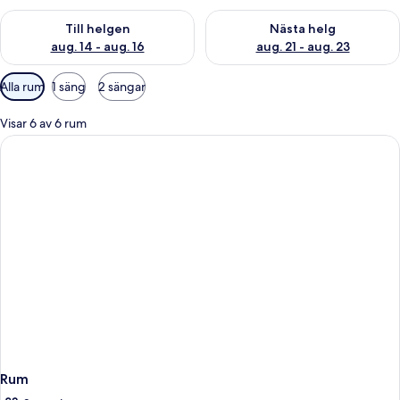
Kontrollera tillgängligheten för den här helgen aug. 14 - aug. 
Kontrollera tillgängligheten fö
Till helgen
Nästa helg
aug. 14 - aug. 16
aug. 21 - aug. 23
Tillgängliga
Alla rum
1 säng
2 sängar
filter
för
Visar 6 av 6 rum
rum
Rum