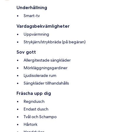
Underhållning
Smart-tv
Vardagsbekvämligheter
Uppvärmning
Strykjärn/strykbräda (på begäran)
Sov gott
Allergitestade sängkläder
Mörkläggningsgardiner
Ljudisolerade rum
Sängkläder tillhandahålls
Fräscha upp dig
Regndusch
Endast dusch
Tvål och Schampo
Hårtork