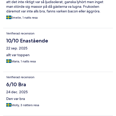
att det inte riktigt var så ljudisolerat, ganska lyhört men inget
man störde sig massor på då gästerna va lugna. Frukosten
däremot var inte alls bra, fanns varken bacon eller äggröra.
Emelie, 1 natts resa
Verifierad recension
10/10 Enastående
22 sep. 2025
allt var toppen
Maria, 1 natts resa
Verifierad recension
6/10 Bra
24 dec. 2025
Den var bra
Molly, 3 nätters resa