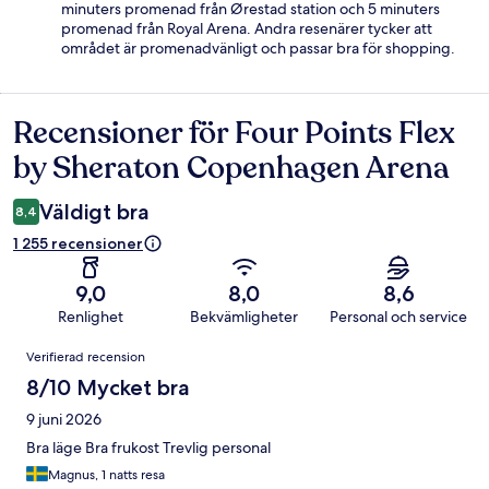
minuters promenad från Ørestad station och 5 minuters
promenad från Royal Arena. Andra resenärer tycker att
området är promenadvänligt och passar bra för shopping.
Recensioner för Four Points Flex
Recensioner
by Sheraton Copenhagen Arena
Väldigt bra
8,4
1 255 recensioner
9,0
8,0
8,6
Renlighet
Bekvämligheter
Personal och service
Recensioner
Verifierad recension
8/10 Mycket bra
9 juni 2026
Bra läge Bra frukost Trevlig personal
Magnus, 1 natts resa