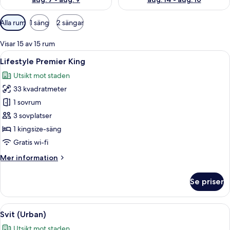
Tillgängliga
Alla rum
1 säng
2 sängar
filter
för
Visar 15 av 15 rum
rum
Öppna
Ett modernt hotellrum med en stor säng
3
Lifestyle Premier King
alla
Utsikt mot staden
foton
33 kvadratmeter
för
Lifestyle
1 sovrum
Premier
3 sovplatser
King
1 kingsize-säng
Gratis wi-fi
Mer
Mer information
information
om
Se priser
Lifestyle
Premier
King
Öppna
Ett modernt hotellrum med en stor säng
8
Svit (Urban)
alla
Utsikt mot staden