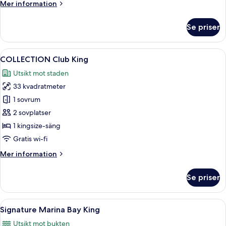
Mer
Mer information
information
om
Se priser
Urban
Deluxe
King
Öppna
Ett modernt hotellrum med en stor säng
7
COLLECTION Club King
alla
Utsikt mot staden
foton
33 kvadratmeter
för
COLLECTION
1 sovrum
Club
2 sovplatser
King
1 kingsize-säng
Gratis wi-fi
Mer
Mer information
information
om
Se priser
COLLECTION
Club
King
Öppna
Ett modernt hotellrum med en stor sän
3
Signature Marina Bay King
alla
Utsikt mot bukten