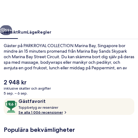
Bay,
Singapore
regående
Nästa
59+
Översikt
Rum
Läge
Regler
Gäster på PARKROYAL COLLECTION Marina Bay, Singapore bor
mindre än 15 minuters promenad från Marina Bay Sands Skypark
och Marina Bay Street Circuit. Du kan skämma bort dig själv på deras
spa med massage, bodywraps eller manikyr och pedikyr, och
avnjuta en god frukost, lunch eller middag på Peppermint, en av
deras 3 restauranger, där man specialiserar sig på internationell
gastronomi. Detta hotell i lyxstil ger dessutom tillgång till en
Det
2 948 kr
utomhuspool, en bar vid poolen och ett dygnet runt-öppet
nuvarande
inklusive skatter och avgifter
fitnesscenter. Andra resenärer brukar uppskatta närheten till
priset
5 sep. – 6 sep.
kollektivtrafik. Esplanade Station ligger 5 minuter bort och till
Lobby
är
Recensioner
9,6
Promena Station tar det inte mer än 8 minuter att gå.
Gästfavorit
2 948 kr
T
av
Toppbetyg av resenärer
o
Se alla 1 006 recensioner
10,
p
Gästfavorit
p
Populära bekvämligheter
b
e