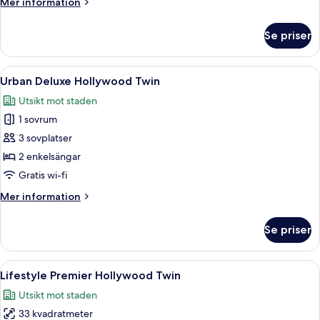
Mer
Mer information
information
om
Se priser
COLLECTION
Club
Twin
Öppna
Ett modernt hotellrum med en stor säng
3
Urban Deluxe Hollywood Twin
alla
Utsikt mot staden
foton
1 sovrum
för
Urban
3 sovplatser
Deluxe
2 enkelsängar
Hollywood
Gratis wi-fi
Twin
Mer
Mer information
information
om
Se priser
Urban
Deluxe
Hollywood
Öppna
Ett modernt hotellrum med en stor sän
3
Twin
Lifestyle Premier Hollywood Twin
alla
Utsikt mot staden
foton
33 kvadratmeter
för