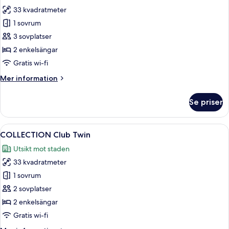
foton
33 kvadratmeter
för
Signature
1 sovrum
Marina
3 sovplatser
Bay
2 enkelsängar
Room
Gratis wi-fi
Mer
Mer information
information
om
Se priser
Signature
Marina
Bay
Öppna
Ett modernt hotellrum med en stor säng
6
Room
COLLECTION Club Twin
alla
Utsikt mot staden
foton
33 kvadratmeter
för
COLLECTION
1 sovrum
Club
2 sovplatser
Twin
2 enkelsängar
Gratis wi-fi