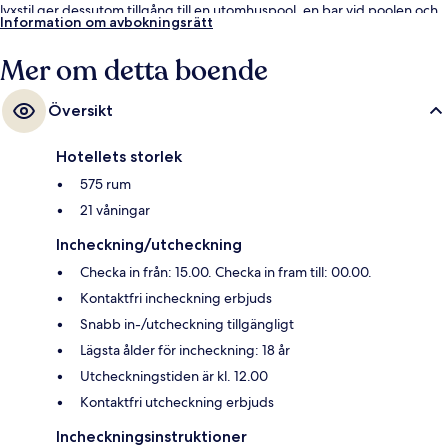
lyxstil ger dessutom tillgång till en utomhuspool, en bar vid poolen och
Information om avbokningsrätt
ett dygnet runt-öppet fitnesscenter. Andra resenärer brukar uppskatta
närheten till kollektivtrafik. Esplanade Station ligger 5 minuter bort och
Mer om detta boende
till Promena Station tar det inte mer än 8 minuter att gå.
Översikt
Hotellets storlek
575 rum
21 våningar
Incheckning/utcheckning
Checka in från: 15.00. Checka in fram till: 00.00.
Kontaktfri incheckning erbjuds
Snabb in-/utcheckning tillgängligt
Lägsta ålder för incheckning: 18 år
Utcheckningstiden är kl. 12.00
Kontaktfri utcheckning erbjuds
Incheckningsinstruktioner