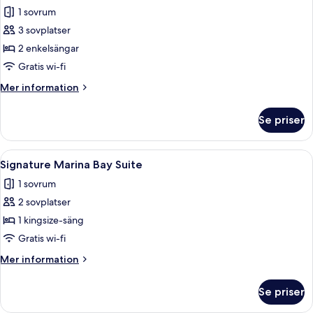
Lifestyle
1 sovrum
Premier
3 sovplatser
Hollywood
2 enkelsängar
Twin
Gratis wi-fi
Mer
Mer information
information
om
Se priser
Lifestyle
Premier
Hollywood
Öppna
Signature Marina Bay Suite | Minibar
4
Twin
Signature Marina Bay Suite
alla
1 sovrum
foton
2 sovplatser
för
Signature
1 kingsize-säng
Marina
Gratis wi-fi
Bay
Mer
Mer information
Suite
information
om
Se priser
Signature
Marina