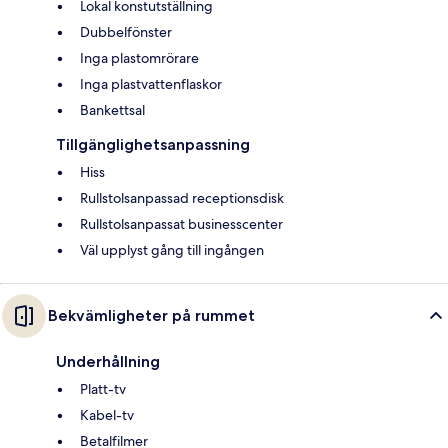
Lokal konstutställning
Dubbelfönster
Inga plastomrörare
Inga plastvattenflaskor
Bankettsal
Tillgänglighetsanpassning
Hiss
Rullstolsanpassad receptionsdisk
Rullstolsanpassat businesscenter
Väl upplyst gång till ingången
Bekvämligheter på rummet
Underhållning
Platt-tv
Kabel-tv
Betalfilmer