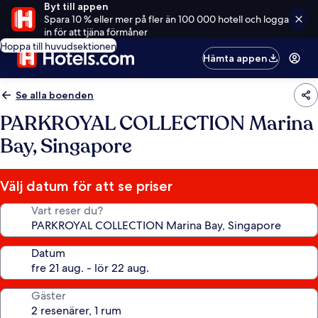
Byt till appen
Spara 10 % eller mer på fler än 100 000 hotell och logga
in för att tjäna förmåner
Hoppa till huvudsektionen
Hämta appen
Se alla boenden
PARKROYAL COLLECTION Marina
Bay, Singapore
Välj datum för att se priser
Vart reser du?
Datum
Gäster