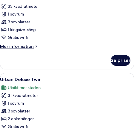
foton
33 kvadratmeter
för
Signature
1 sovrum
Marina
3 sovplatser
Bay
1 kingsize-säng
King
Gratis wi-fi
Mer
Mer information
information
om
Se priser
Signature
Marina
Bay
Öppna
Ett modernt hotellrum med en stor säng
4
King
Urban Deluxe Twin
alla
Utsikt mot staden
foton
31 kvadratmeter
för
Urban
1 sovrum
Deluxe
3 sovplatser
Twin
2 enkelsängar
Gratis wi-fi