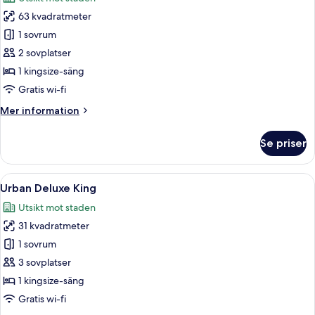
foton
63 kvadratmeter
för
Svit
1 sovrum
(Urban)
2 sovplatser
1 kingsize-säng
Gratis wi-fi
Mer
Mer information
information
om
Se priser
Svit
(Urban)
Öppna
Ett modernt hotellrum med en stor sän
4
Urban Deluxe King
alla
Utsikt mot staden
foton
31 kvadratmeter
för
Urban
1 sovrum
Deluxe
3 sovplatser
King
1 kingsize-säng
Gratis wi-fi