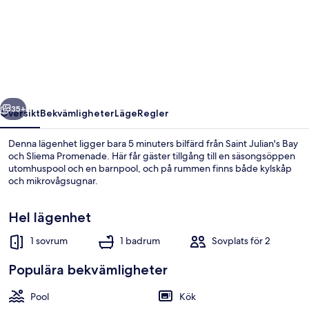
Penthouse
With
Spacious
Terrace
regående
Nästa
35+
Översikt
Bekvämligheter
Läge
Regler
Denna lägenhet ligger bara 5 minuters bilfärd från Saint Julian's Bay
och Sliema Promenade. Här får gäster tillgång till en säsongsöppen
utomhuspool och en barnpool, och på rummen finns både kylskåp
och mikrovågsugnar.
Hel lägenhet
1 sovrum
1 badrum
Sovplats för 2
Sjö
Populära bekvämligheter
Pool
Kök