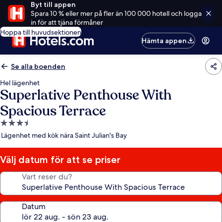
Byt till appen
Spara 10 % eller mer på fler än 100 000 hotell och logga
in för att tjäna förmåner
Hoppa till huvudsektionen
Hämta appen
Se alla boenden
Hel lägenhet
Superlative Penthouse With
Spacious Terrace
3.5-
stjärnigt
Lägenhet med kök nära Saint Julian's Bay
boende
Välj datum för att se priser
Vart reser du?
Datum