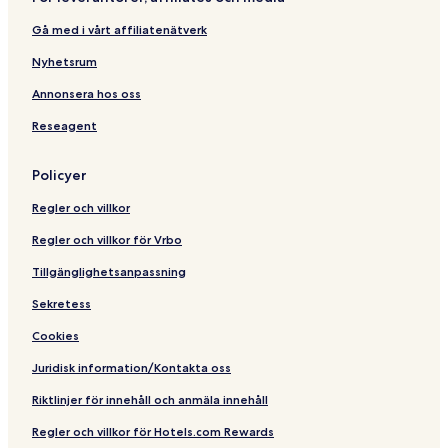
o
i
u
r
Gå med i vårt affiliatenätverk
r
a
V
Nyhetsrum
i
e
Annonsera hos oss
w
Reseagent
s
Policyer
Regler och villkor
Regler och villkor för Vrbo
Tillgänglighetsanpassning
Sekretess
Cookies
Juridisk information/Kontakta oss
Riktlinjer för innehåll och anmäla innehåll
Regler och villkor för Hotels.com Rewards