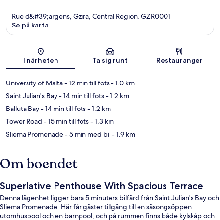
Rue d&#39;argens, Gzira, Central Region, GZR0001
Se på karta
Karta
I närheten
Ta sig runt
Restauranger
University of Malta
- 12 min till fots
- 1.0 km
Saint Julian's Bay
- 14 min till fots
- 1.2 km
Balluta Bay
- 14 min till fots
- 1.2 km
Tower Road
- 15 min till fots
- 1.3 km
Sliema Promenade
- 5 min med bil
- 1.9 km
Om boendet
Superlative Penthouse With Spacious Terrace
Denna lägenhet ligger bara 5 minuters bilfärd från Saint Julian's Bay och
Sliema Promenade. Här får gäster tillgång till en säsongsöppen
utomhuspool och en barnpool, och på rummen finns både kylskåp och