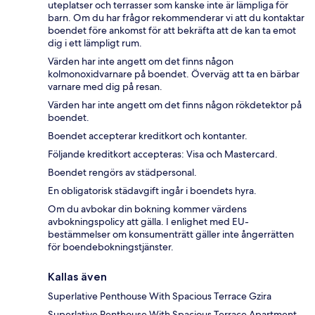
uteplatser och terrasser som kanske inte är lämpliga för
barn. Om du har frågor rekommenderar vi att du kontaktar
boendet före ankomst för att bekräfta att de kan ta emot
dig i ett lämpligt rum.
Värden har inte angett om det finns någon
kolmonoxidvarnare på boendet. Överväg att ta en bärbar
varnare med dig på resan.
Värden har inte angett om det finns någon rökdetektor på
boendet.
Boendet accepterar kreditkort och kontanter.
Följande kreditkort accepteras: Visa och Mastercard.
Boendet rengörs av städpersonal.
En obligatorisk städavgift ingår i boendets hyra.
Om du avbokar din bokning kommer värdens
avbokningspolicy att gälla. I enlighet med EU-
bestämmelser om konsumenträtt gäller inte ångerrätten
för boendebokningstjänster.
Kallas även
Superlative Penthouse With Spacious Terrace Gzira
Superlative Penthouse With Spacious Terrace Apartment