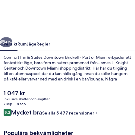
Inn
&
Suites
Downtown
Brickell
regående
Nästa
-
42+
Översikt
Rum
Läge
Regler
Port
Comfort Inn & Suites Downtown Brickell - Port of Miami erbjuder ett
of
fantastiskt läge, bara fem minuters promenad från James L. Knight
Center och Downtown Miami shoppingdistrikt. Här har du tillgång
Miami
till en utomhuspool, där du kan hålla igång innan du stillar hungern
på kafé eller varvar ned med en drink i en bar/lounge. Några
ytterligare höjdpunkter här är ett fitnesscenter och en
snackbar/deli. Andra resenärer brukar uppskatta närheten till
Det
1 047 kr
kollektivtrafik. Boendet ligger bara några steg från Riverwalk
nuvarande
inklusive skatter och avgifter
Metromover Station och Knight Center Metromover Station.
priset
7 sep. – 8 sep.
Exteriör
är
Recensioner
Mycket bra
8,2
Se alla 5 477 recensioner
1 047 kr
8,2 av 10,
Populära bekvämligheter