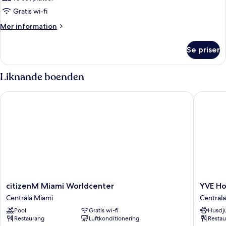
Gratis wi-fi
Mer
Mer information
information
om
Se priser
Rum
Liknande boenden
citizenM Miami Worldcenter
YVE Hot
citizenM
YVE
citizenM Miami Worldcenter
YVE Ho
Miami
Hotel
Centrala Miami
Central
Worldcenter
Miami
Pool
Gratis wi-fi
Husdju
Centrala
Centrala
Restaurang
Luftkonditionering
Restau
Miami
Miami