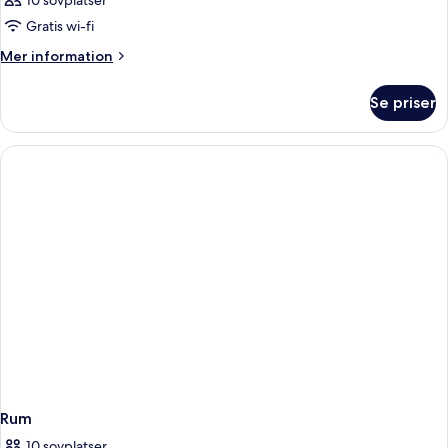
10 sovplatser
Gratis wi-fi
Mer
Mer information
information
om
Se priser
Rum
Rum
10 sovplatser