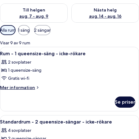
Kontrollera tillgängligheten för den här helgen aug. 7 - aug. 9
Kontrollera tillgängligheten fö
Till helgen
Nästa helg
aug. 7 - aug. 9
aug. 14 - aug. 16
Tillgängliga
Alla rum
1 säng
2 sängar
filter
för
Visar 9 av 9 rum
rum
Öppna
Ett hotellrum med en stor säng, ett n
4
Rum - 1 queensize-säng - icke-rökare
alla
2 sovplatser
foton
1 queensize-säng
för
Rum
Gratis wi-fi
-
Mer
Mer information
1
information
om
queensize-
Se priser
Rum
säng
-
-
1
Öppna
Ett hotellrum med två sängar, ett skriv
9
icke-
queensize-
Standardrum - 2 queensize-sängar - icke-rökare
alla
säng
rökare
4 sovplatser
-
foton
icke-
2 queensize-sängar