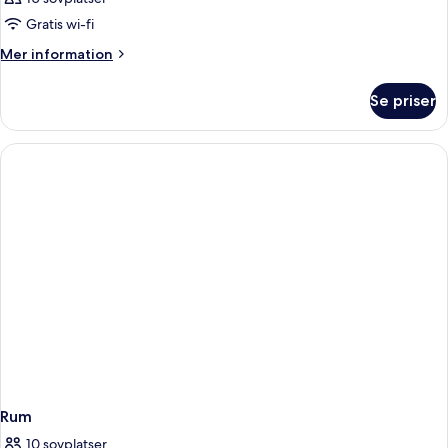
Gratis wi-fi
Mer
Mer information
information
om
Se priser
Rum
Rum
10 sovplatser