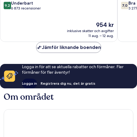
9.2
7.0
Underbart
Bra
9,2
7,0
av
av
6 873 recensioner
3 27
10,
10,
Underbart,
Bra,
Priset
954 kr
6 873 recensioner
3 277 re
är
inklusive skatter och avgifter
954 kr
11 aug. – 12 aug.
Jämför liknande boenden
Logga in för att se aktuella rabatter och förmåner. Fler
förmåner för fler äventyr!
Logga in
Registrera dig nu, det är gratis
Om området