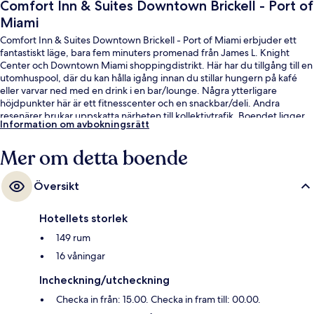
Comfort Inn & Suites Downtown Brickell - Port of
Miami
Comfort Inn & Suites Downtown Brickell - Port of Miami erbjuder ett
fantastiskt läge, bara fem minuters promenad från James L. Knight
Center och Downtown Miami shoppingdistrikt. Här har du tillgång till en
utomhuspool, där du kan hålla igång innan du stillar hungern på kafé
eller varvar ned med en drink i en bar/lounge. Några ytterligare
höjdpunkter här är ett fitnesscenter och en snackbar/deli. Andra
resenärer brukar uppskatta närheten till kollektivtrafik. Boendet ligger
Information om avbokningsrätt
bara några steg från Riverwalk Metromover Station och Knight Center
Metromover Station.
Mer om detta boende
Översikt
Hotellets storlek
149 rum
16 våningar
Incheckning/utcheckning
Checka in från: 15.00. Checka in fram till: 00.00.