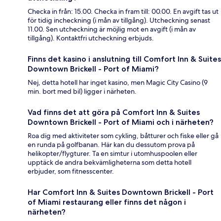
Checka in från: 15.00. Checka in fram till: 00.00. En avgift tas ut
för tidig incheckning (i mån av tillgång). Utcheckning senast
11.00. Sen utcheckning är möjlig mot en avgift (i mån av
tillgång). Kontaktfri utcheckning erbjuds.
Finns det kasino i anslutning till Comfort Inn & Suites
Downtown Brickell - Port of Miami?
Nej, detta hotell har inget kasino, men Magic City Casino (9
min. bort med bil) ligger i närheten.
Vad finns det att göra på Comfort Inn & Suites
Downtown Brickell - Port of Miami och i närheten?
Roa dig med aktiviteter som cykling, båtturer och fiske eller gå
en runda på golfbanan. Här kan du dessutom prova på
helikopter/flygturer. Ta en simtur i utomhuspoolen eller
upptäck de andra bekvämligheterna som detta hotell
erbjuder, som fitnesscenter.
Har Comfort Inn & Suites Downtown Brickell - Port
of Miami restaurang eller finns det någon i
närheten?