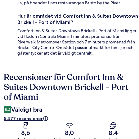
Ja, på boendet finns restaurangen Bristo by the River.
Hur är området vid Comfort Inn & Suites Downtown
Brickell - Port of Miami?
Comfort Inn & Suites Downtown Brickell - Port of Miami ligger
vid floden i Centrala Miami, 1 minuters promenad från
Riverwalk Metromover Station och 7 minuters promenad från
Brickell City Centre. Området passar utmärkt för familjer och
gäster tycker att det är väldigt centralt.
Recensioner för Comfort Inn &
Recensioner
Suites Downtown Brickell - Port
of Miami
Väldigt bra
8,2
5 477 recensioner
8,6
8,0
8,4