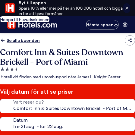
Byt till appen
Spara 10 % eller mer på fler än 100 000 hotell och logga
in för att tjäna förmåner
Hoppa till huvudsektionen
Hämta appen
Se alla boenden
Comfort Inn & Suites Downtown
Brickell - Port of Miami
3.5-
stjärnigt
Hotell vid floden med utomhuspool nära James L. Knight Center
boende
Välj datum för att se priser
Vart reser du?
Datum