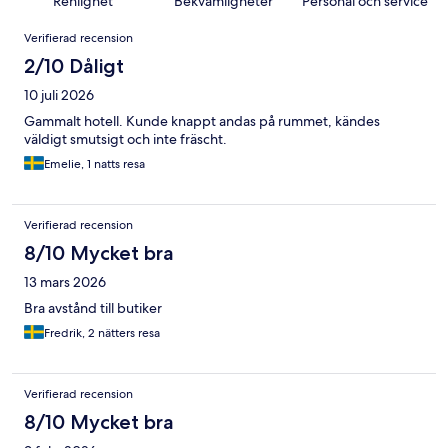
Renlighet
Bekvämligheter
Personal och service
Recensioner
Verifierad recension
2/10 Dåligt
10 juli 2026
Gammalt hotell. Kunde knappt andas på rummet, kändes
väldigt smutsigt och inte fräscht.
Emelie, 1 natts resa
Verifierad recension
8/10 Mycket bra
13 mars 2026
Bra avstånd till butiker
Fredrik, 2 nätters resa
Verifierad recension
8/10 Mycket bra