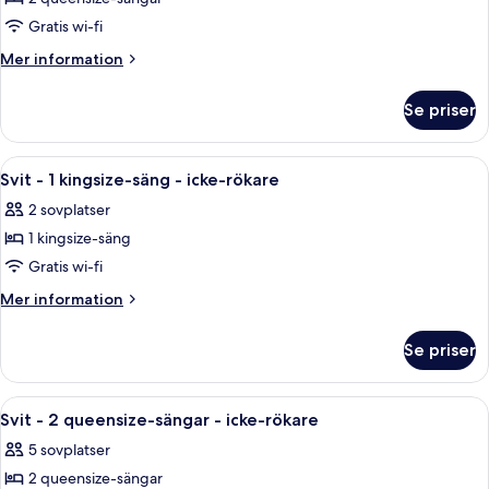
för
rökare
Standardrum
Gratis wi-fi
-
Mer
Mer information
2
information
om
queensize-
Se priser
Standardrum
sängar
-
-
2
Öppna
Ett hotellrum med en säng, ett nattduks
6
icke-
queensize-
Svit - 1 kingsize-säng - icke-rökare
alla
sängar
rökare
2 sovplatser
-
foton
icke-
1 kingsize-säng
för
rökare
Svit
Gratis wi-fi
-
Mer
Mer information
1
information
om
kingsize-
Se priser
Svit
säng
-
-
1
Öppna
Ett hotellrum med två sängar, en TV o
9
icke-
kingsize-
Svit - 2 queensize-sängar - icke-rökare
alla
säng
rökare
5 sovplatser
-
foton
icke-
2 queensize-sängar
för