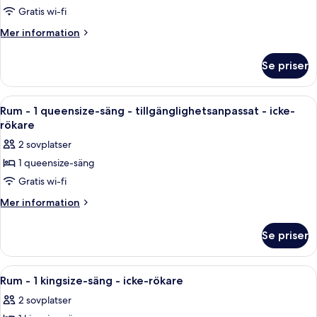
rökare
Svit
Gratis wi-fi
-
Mer
Mer information
2
information
om
queensize-
Se priser
Svit
sängar
-
-
2
Öppna
Ett hotellrum med en stor säng, ett n
4
icke-
queensize-
Rum - 1 queensize-säng - tillgänglighetsanpassat - icke-
alla
sängar
rökare
rökare
-
foton
2 sovplatser
icke-
för
rökare
1 queensize-säng
Rum
Gratis wi-fi
-
1
Mer
Mer information
information
queensize-
om
säng
Se priser
Rum
-
-
tillgänglighetsanpassat
1
Öppna
Ett hotellrum med en stor säng, ett n
5
queensize-
-
Rum - 1 kingsize-säng - icke-rökare
alla
säng
icke-
2 sovplatser
-
foton
rökare
tillgänglighetsanpassat