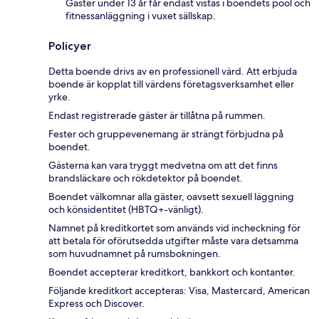
Gäster under 13 år får endast vistas i boendets pool och
fitnessanläggning i vuxet sällskap.
Policyer
Detta boende drivs av en professionell värd. Att erbjuda
boende är kopplat till värdens företagsverksamhet eller
yrke.
Endast registrerade gäster är tillåtna på rummen.
Fester och gruppevenemang är strängt förbjudna på
boendet.
Gästerna kan vara tryggt medvetna om att det finns
brandsläckare och rökdetektor på boendet.
Boendet välkomnar alla gäster, oavsett sexuell läggning
och könsidentitet (HBTQ+-vänligt).
Namnet på kreditkortet som används vid incheckning för
att betala för oförutsedda utgifter måste vara detsamma
som huvudnamnet på rumsbokningen.
Boendet accepterar kreditkort, bankkort och kontanter.
Följande kreditkort accepteras: Visa, Mastercard, American
Express och Discover.