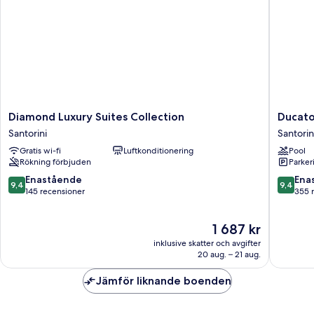
Diamond
Ducato
Diamond Luxury Suites Collection
Ducato
Luxury
di
Santorini
Santorin
Suites
Oia
Gratis wi-fi
Luftkonditionering
Pool
Collection
-
Rökning förbjuden
Parkeri
Santorini
Adults
Only
9.4
9.4
Enastående
Ena
9,4
9,4
Santorin
av
av
145 recensioner
355 
10,
10,
Enastående,
Enaståe
Priset
1 687 kr
145 recensioner
355 rec
är
inklusive skatter och avgifter
1 687 kr
20 aug. – 21 aug.
Jämför liknande boenden