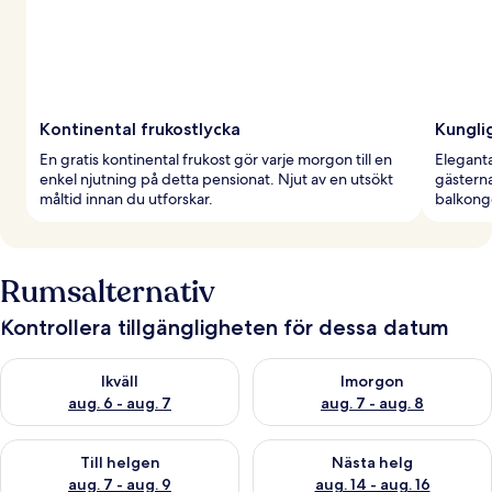
Kontinental frukostlycka
Kungli
En gratis kontinental frukost gör varje morgon till en
Elegant
enkel njutning på detta pensionat. Njut av en utsökt
gästerna
måltid innan du utforskar.
balkonge
Rumsalternativ
Kontrollera tillgängligheten för dessa datum
Kontrollera tillgängligheten för ikväll aug. 6 - aug. 7
Kontrollera tillgängligheten f
Ikväll
Imorgon
aug. 6 - aug. 7
aug. 7 - aug. 8
Kontrollera tillgängligheten för den här helgen aug. 7 - aug. 9
Kontrollera tillgängligheten fö
Till helgen
Nästa helg
aug. 7 - aug. 9
aug. 14 - aug. 16