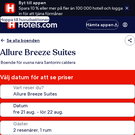
Byt till appen
Spara 10 % eller mer på fler än 100 000 hotell och logga
in för att tjäna förmåner
Hoppa till huvudsektionen
Hämta appen
Se alla boenden
Allure Breeze Suites
Boende för vuxna nära Santorini caldera
Välj datum för att se priser
Vart reser du?
Datum
Gäster