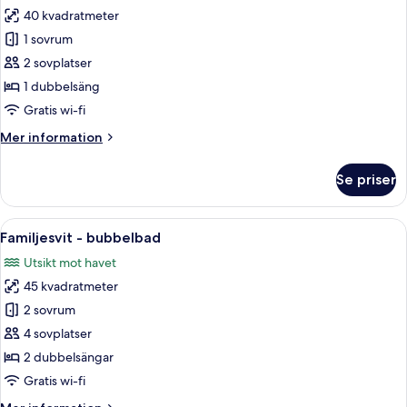
40 kvadratmeter
för
Juniorsvit
1 sovrum
-
2 sovplatser
bubbelbad
1 dubbelsäng
Gratis wi-fi
Mer
Mer information
information
om
Se priser
Juniorsvit
-
bubbelbad
Öppna
Ett bubbelbad med fri utsikt över hav
16
Familjesvit - bubbelbad
alla
Utsikt mot havet
foton
45 kvadratmeter
för
Familjesvit
2 sovrum
-
4 sovplatser
bubbelbad
2 dubbelsängar
Gratis wi-fi
Mer