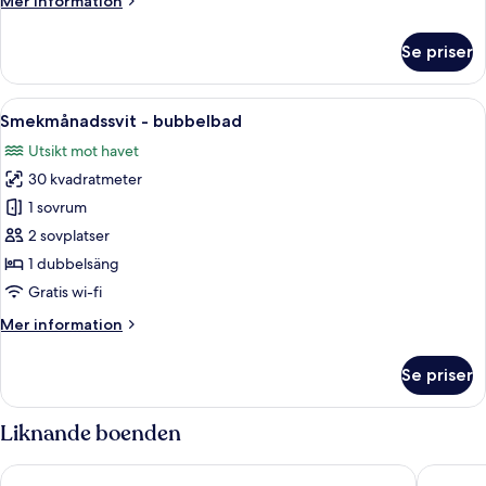
Mer information
information
om
Se priser
Familjesvit
-
bubbelbad
Öppna
Ett poolområde med utsikt över havet o
25
Smekmånadssvit - bubbelbad
alla
Utsikt mot havet
foton
30 kvadratmeter
för
Smekmånadssvit
1 sovrum
-
2 sovplatser
bubbelbad
1 dubbelsäng
Gratis wi-fi
Mer
Mer information
information
om
Se priser
Smekmånadssvit
-
bubbelbad
Liknande boenden
Diamond Luxury Suites Collection
Ducato d