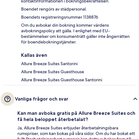
kontaktinformationen i bokningsbekräftelsen.
Boendet rengörs av städpersonal.
Boendets registreringsnummer 1138876
Om du avbokar din bokning kommer värdens
avbokningspolicy att gälla. I enlighet med EU-
bestämmelser om konsumenträtt gäller inte ångerrätten
för boendebokningstjänster.
Kallas även
Allure Breeze Suites Santorini
Allure Breeze Suites Guesthouse
Allure Breeze Suites Guesthouse Santorini
Vanliga frågor och svar
Kan man avboka gratis på Allure Breeze Suites och
få hela beloppet återbetalat?
Ja, Allure Breeze Suites erbjuder återbetalningsbara
rumspriser, som kan bokas på våra sidor. Om du har bokat ett
fullt återbetalningsbart rumspris kan detta avbokas fram till