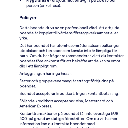
Flygtransfer
erbjuds mot en avgift på EUR 15 per
person (enkel resa).
Policyer
Detta boende drivs av en professionell värd. Att erbjuda
boende är kopplat till värdens företagsverksamhet eller
yrke.
Det här boendet har utomhusområden såsom balkonger,
uteplatser och terrasser som kanske inte är lämpliga för
barn. Om du har frågor rekommenderar vi att du kontaktar
boendet före ankomst för att bekräfta att de kan ta emot
dig i ett lämpligt rum.
Anläggningen har inga hissar.
Fester och gruppevenemang är strängt förbjudna på
boendet.
Boendet accepterar kreditkort. Ingen kontantbetalning.
Följande kreditkort accepteras: Visa, Mastercard och
American Express.
Kontanttransaktioner på boendet får inte överstiga EUR
500, på grund av statliga föreskrifter. Om du vill ha mer
information kan du kontakta boendet med