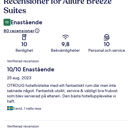
Recensioner för Allure Breeze
Recensioner
Suites
Enastående
10
80 recensioner
10
9,8
10
Renlighet
Bekvämligheter
Personal och service
Recensioner
Verifierad recension
10/10 Enastående
25 aug. 2023
OTROLIG hotellvistelse med ett fantastiskt rum där man inte
saknade något. Fantastisk utsikt, service & väldigt bra frukost
som blev serverad på altanen. Den bästa hotellupplevelse vi
haft.
David, 1 natts resa
Verifierad recension