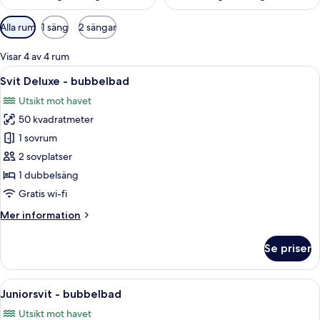
Tillgängliga
Alla rum
1 säng
2 sängar
filter
för
Visar 4 av 4 rum
rum
Öppna
Ett modernt vardagsrum med en blå sof
37
Svit Deluxe - bubbelbad
alla
Utsikt mot havet
foton
50 kvadratmeter
för
Svit
1 sovrum
Deluxe
2 sovplatser
-
1 dubbelsäng
bubbelbad
Gratis wi-fi
Mer
Mer information
information
om
Se priser
Svit
Deluxe
-
Öppna
Ett rum med utsikt över havet, ett lit
14
bubbelbad
Juniorsvit - bubbelbad
alla
Utsikt mot havet
foton