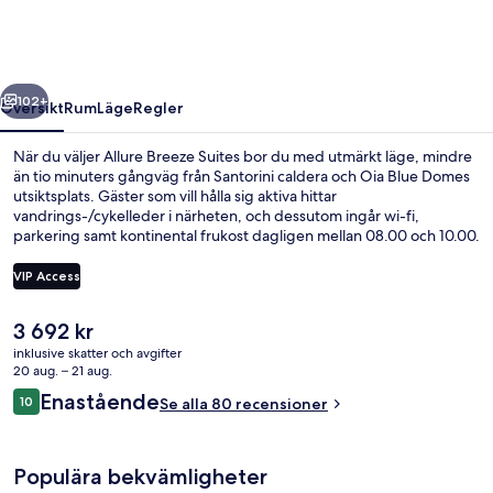
regående
Nästa
102+
Översikt
Rum
Läge
Regler
När du väljer Allure Breeze Suites bor du med utmärkt läge, mindre
än tio minuters gångväg från Santorini caldera och Oia Blue Domes
utsiktsplats. Gäster som vill hålla sig aktiva hittar
vandrings-/cykelleder i närheten, och dessutom ingår wi-fi,
parkering samt kontinental frukost dagligen mellan 08.00 och 10.00.
Pensionatet ligger dessutom bara en kvarts promenad från Slottet i
Oia. Andra resenärer talar mycket väl om den hjälpsamma
VIP Access
personalen.
Det
3 692 kr
Juniorsvit - bubbelbad | Utsikt från 
nuvarande
inklusive skatter och avgifter
priset
20 aug. – 21 aug.
är
Recensioner
Enastående
10
Se alla 80 recensioner
3 692 kr
10 av 10,
Populära bekvämligheter