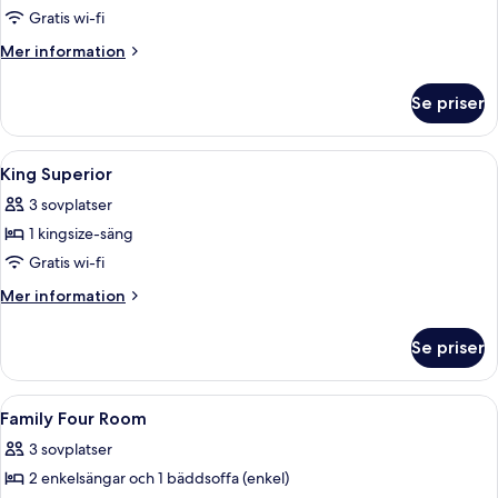
Gratis wi-fi
Mer
Mer information
information
om
Se priser
Juniorsvit
Öppna
Ett hotellrum med två sängar, en soffa,
7
King Superior
alla
3 sovplatser
foton
1 kingsize-säng
för
King
Gratis wi-fi
Superior
Mer
Mer information
information
om
Se priser
King
Superior
Öppna
Värdeförvaringsskåp på rummet, arbets
3
Family Four Room
alla
3 sovplatser
foton
2 enkelsängar och 1 bäddsoffa (enkel)
för