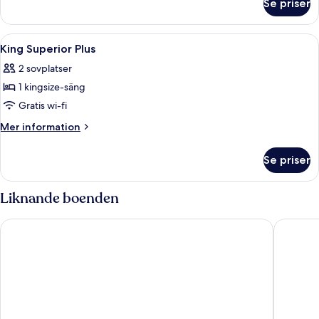
Se priser
Svit
Presidential
Öppna
Ett hotellrum med två sängar, en soffa, 
3
King Superior Plus
alla
2 sovplatser
foton
1 kingsize-säng
för
King
Gratis wi-fi
Superior
Mer
Mer information
Plus
information
om
Se priser
King
Superior
Plus
Liknande boenden
Scandic Spectrum
Imperial