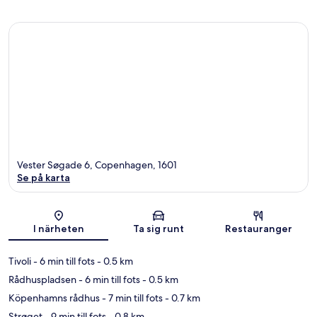
Vester Søgade 6, Copenhagen, 1601
Se på karta
Karta
I närheten
Ta sig runt
Restauranger
Tivoli
- 6 min till fots
- 0.5 km
Rådhuspladsen
- 6 min till fots
- 0.5 km
Köpenhamns rådhus
- 7 min till fots
- 0.7 km
Strøget
- 9 min till fots
- 0.8 km