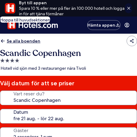
Byt till appen
Spara 10 % eller mer på fler än 100 000 hotell och logga
in för att tjäna förmåner
Hoppa till huvudsektionen
Hämta appen
Se alla boenden
Scandic Copenhagen
4.0-
stjärnigt
Hotell vid sjön med 3 restauranger nära Tivoli
boende
Välj datum för att se priser
Vart reser du?
Datum
Gäster