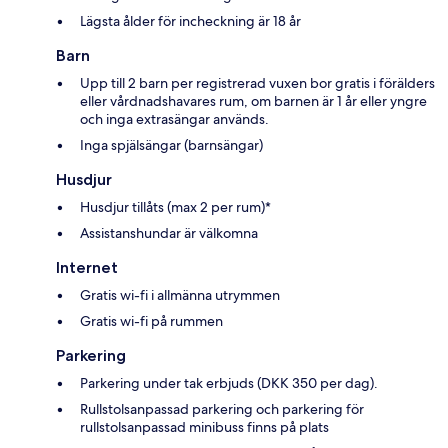
Lägsta ålder för incheckning är 18 år
Barn
Upp till 2 barn per registrerad vuxen bor gratis i förälders
eller vårdnadshavares rum, om barnen är 1 år eller yngre
och inga extrasängar används.
Inga spjälsängar (barnsängar)
Husdjur
Husdjur tillåts (max 2 per rum)*
Assistanshundar är välkomna
Internet
Gratis wi-fi i allmänna utrymmen
Gratis wi-fi på rummen
Parkering
Parkering under tak erbjuds (DKK 350 per dag).
Rullstolsanpassad parkering och parkering för
rullstolsanpassad minibuss finns på plats