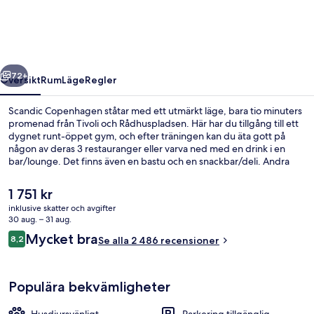
regående
Nästa
72+
Översikt
Rum
Läge
Regler
Scandic Copenhagen ståtar med ett utmärkt läge, bara tio minuters
promenad från Tivoli och Rådhuspladsen. Här har du tillgång till ett
dygnet runt-öppet gym, och efter träningen kan du äta gott på
någon av deras 3 restauranger eller varva ned med en drink i en
bar/lounge. Det finns även en bastu och en snackbar/deli. Andra
resenärer uppskattar den hjälpsamma personalen och frukosten.
Boendet ligger bara en kort promenad från kollektivtrafik. Till
Det
1 751 kr
Vesterport station tar det 4 minuter att gå och till Rådhuspladsen
nuvarande
inklusive skatter och avgifter
station är det 10 minuter.
priset
30 aug. – 31 aug.
Bar (på boendet)
är
Recensioner
Mycket bra
8,2
Se alla 2 486 recensioner
1 751 kr
8,2 av 10,
Populära bekvämligheter