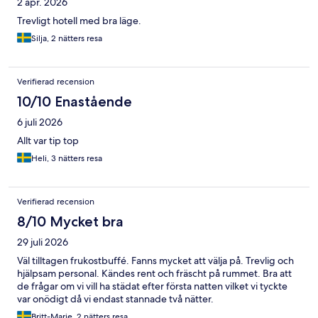
2 apr. 2026
Trevligt hotell med bra läge.
Silja, 2 nätters resa
Verifierad recension
10/10 Enastående
6 juli 2026
Allt var tip top
Heli, 3 nätters resa
Verifierad recension
8/10 Mycket bra
29 juli 2026
Väl tilltagen frukostbuffé. Fanns mycket att välja på. Trevlig och
hjälpsam personal. Kändes rent och fräscht på rummet. Bra att
de frågar om vi vill ha städat efter första natten vilket vi tyckte
var onödigt då vi endast stannade två nätter.
Britt-Marie, 2 nätters resa