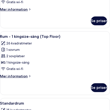
Family
Gratis wi-fi
Four
Mer
Mer information
Room
information
om
Se priser
Family
Four
Room
Öppna
Ett hotellrum med två sängar, en soffa,
6
Rum - 1 kingsize-säng (Top Floor)
alla
26 kvadratmeter
foton
1 sovrum
för
Rum
2 sovplatser
-
1 kingsize-säng
1
Gratis wi-fi
kingsize-
Mer
Mer information
säng
information
(Top
om
Se priser
Rum
Floor)
-
1
Öppna
Ett hotellrum med en säng, ett runt b
8
kingsize-
Standardrum
alla
säng