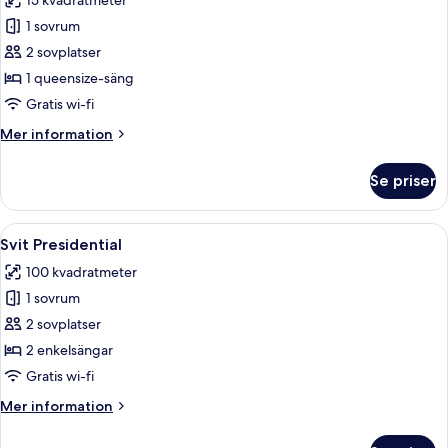
15 kvadratmeter
(Top
foton
Floor)
1 sovrum
för
Standardrum
2 sovplatser
1 queensize-säng
Gratis wi-fi
Mer
Mer information
information
om
Se priser
Standardrum
Öppna
Ett modernt matområde med ett glasbo
6
Svit Presidential
alla
100 kvadratmeter
foton
1 sovrum
för
Svit
2 sovplatser
Presidential
2 enkelsängar
Gratis wi-fi
Mer
Mer information
information
om