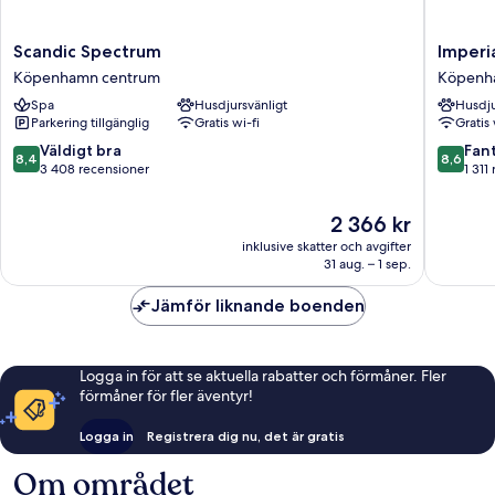
Scandic
Imperial
Scandic Spectrum
Imperi
Spectrum
Hotel
Köpenhamn centrum
Köpenh
Köpenhamn
Köpenh
Spa
Husdjursvänligt
Husdju
centrum
centrum
Parkering tillgänglig
Gratis wi-fi
Gratis 
8.4
8.6
Väldigt bra
Fant
8,4
8,6
av
av
3 408 recensioner
1 311
10,
10,
Väldigt
Fantastis
Priset
2 366 kr
bra,
1 311 re
är
inklusive skatter och avgifter
3 408 recensioner
2 366 kr
31 aug. – 1 sep.
Jämför liknande boenden
Logga in för att se aktuella rabatter och förmåner. Fler
förmåner för fler äventyr!
Logga in
Registrera dig nu, det är gratis
Om området