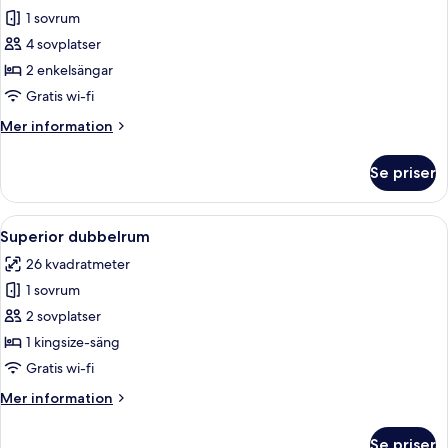
1 sovrum
för
Familjerum
4 sovplatser
2 enkelsängar
Gratis wi-fi
Mer
Mer information
information
om
Se priser
Familjerum
Öppna
Ett hotellrum med två sängar, ett skri
7
Superior dubbelrum
alla
26 kvadratmeter
foton
1 sovrum
för
Superior
2 sovplatser
dubbelrum
1 kingsize-säng
Gratis wi-fi
Mer
Mer information
information
om
Se priser