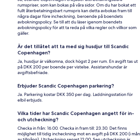
rumspriser, som kan bokas på våra sidor. Om du har bokat ett
fullt återbetalningsbart rumspris kan detta avbokas fram till
några dagar före incheckning, beroende på boendets
avbokningspolicy. Se till att du läser igenom boendets
avbokningspolicy för att ta reda på vilka regler och villkor som
gäller.
Är det tillåtet att ta med sig husdjur till Scandic
Copenhagen?
Ja, husdjur är välkomna, dock högst 2 per rum. En avgift tas ut
på DKK 200 per boende per vistelse. Assistanshundar är
avgiftsbefriade.
Erbjuder Scandic Copenhagen parkering?
Ja. Parkering kostar DKK 350 per dag. Laddningsstation för
elbil erbjuds.
Vilka tider har Scandic Copenhagen angett för in-
och utcheckning?
Checka in från: 16.00. Checka in fram till: 23.30. Det finns
möjlighet till tidig incheckning mot en avgift på DKK 200 (i mån
av tillgång). Utcheckning senast 12.00. Sen utcheckning är