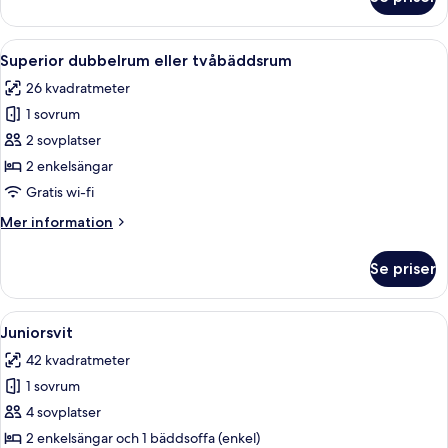
Superior
dubbelrum
Öppna
Ett hotellrum med två sängar, ett skri
7
Superior dubbelrum eller tvåbäddsrum
alla
26 kvadratmeter
foton
1 sovrum
för
Superior
2 sovplatser
dubbelrum
2 enkelsängar
eller
Gratis wi-fi
tvåbäddsrum
Mer
Mer information
information
om
Se priser
Superior
dubbelrum
eller
Öppna
En stadsbild med historiska byggnade
13
tvåbäddsrum
Juniorsvit
alla
42 kvadratmeter
foton
1 sovrum
för
Juniorsvit
4 sovplatser
2 enkelsängar och 1 bäddsoffa (enkel)