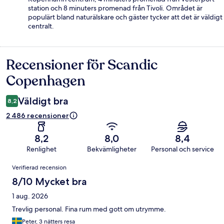
station och 8 minuters promenad från Tivoli. Området är
populärt bland naturälskare och gäster tycker att det är väldigt
centralt.
Recensioner för Scandic
Recensioner
Copenhagen
Väldigt bra
8,2
2 486 recensioner
8,2
8,0
8,4
Renlighet
Bekvämligheter
Personal och service
Recensioner
Verifierad recension
8/10 Mycket bra
1 aug. 2026
Trevlig personal. Fina rum med gott om utrymme.
Peter, 3 nätters resa