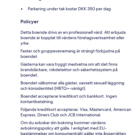
Parkering under tak kostar DKK 350 per dag.
Policyer
Detta boende drivs av en professionell värd. Att erbjuda
boende är kopplat till värdens företagsverksamhet eller
yrke.
Fester och gruppevenemang är strängt förbjudna på
boendet.
Gästerna kan vara tryggt medvetna om att det finns
brandsläckare, rökdetektor och säkerhetssystem på
boendet.
Boendet välkomnar alla gäster, oavsett sexuell läggning
och könsidentitet (HBTQ+-vänligt).
Boendet accepterar kreditkort och bankkort. Ingen
kontantbetalning.
Följande kreditkort accepteras: Visa, Mastercard, American
Express, Diners Club och JCB International.
Om du avbokar din bokning kommer värdens
avbokningspolicy att gälla. I enlighet med EU-
bestämmelser om konsumenträtt gäller inte ångerrätten