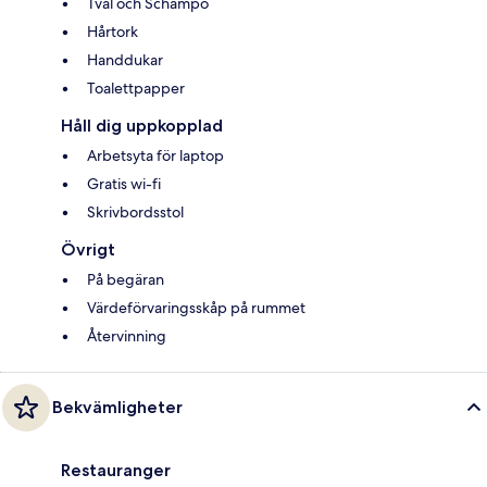
Tvål och Schampo
Hårtork
Handdukar
Toalettpapper
Håll dig uppkopplad
Arbetsyta för laptop
Gratis wi-fi
Skrivbordsstol
Övrigt
På begäran
Värdeförvaringsskåp på rummet
Återvinning
Bekvämligheter
Restauranger