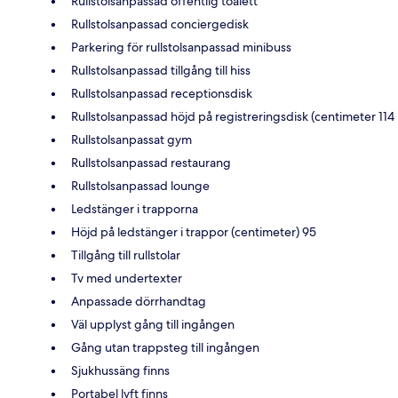
Rullstolsanpassad offentlig toalett
Rullstolsanpassad conciergedisk
Parkering för rullstolsanpassad minibuss
Rullstolsanpassad tillgång till hiss
Rullstolsanpassad receptionsdisk
Rullstolsanpassad höjd på registreringsdisk (centimeter 114
Rullstolsanpassat gym
Rullstolsanpassad restaurang
Rullstolsanpassad lounge
Ledstänger i trapporna
Höjd på ledstänger i trappor (centimeter) 95
Tillgång till rullstolar
Tv med undertexter
Anpassade dörrhandtag
Väl upplyst gång till ingången
Gång utan trappsteg till ingången
Sjukhussäng finns
Portabel lyft finns