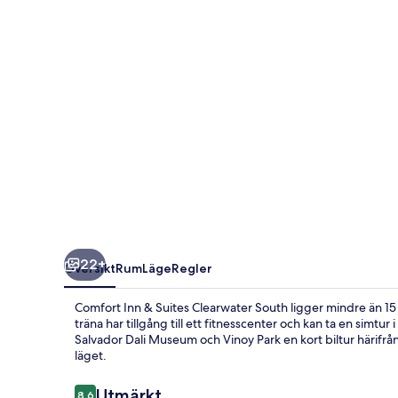
Clearwater
South
22+
Översikt
Rum
Läge
Regler
Comfort Inn & Suites Clearwater South ligger mindre än 15 
träna har tillgång till ett fitnesscenter och kan ta en si
Salvador Dali Museum och Vinoy Park en kort biltur härif
läget.
Recensioner
Utmärkt
8,6