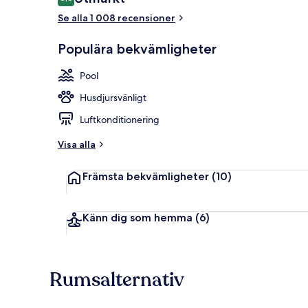
8,6 av 10,
Se alla 1 008 recensioner
Lobby
Populära bekvämligheter
Pool
Husdjursvänligt
Luftkonditionering
Visa alla
Främsta bekvämligheter
(10)
Känn dig som hemma
(6)
Rumsalternativ