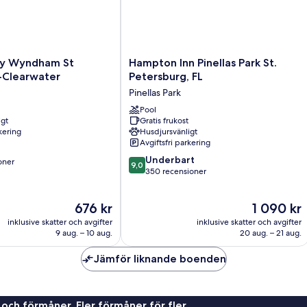
Hampton
by Wyndham St
Hampton Inn Pinellas Park St.
Inn
-Clearwater
Petersburg, FL
Pinellas
Pinellas Park
Park
St.
Pool
igt
Gratis frukost
Petersburg,
rkering
Husdjursvänligt
FL
Avgiftsfri parkering
Pinellas
9.0
Park
Underbart
oner
9,0
av
350 recensioner
10,
er
Underbart,
Priset
Priset
676 kr
1 090 kr
350 recensioner
är
är
inklusive skatter och avgifter
inklusive skatter och avgifter
676 kr
1 090 kr
9 aug. – 10 aug.
20 aug. – 21 aug.
Jämför liknande boenden
 och förmåner. Fler förmåner för fler