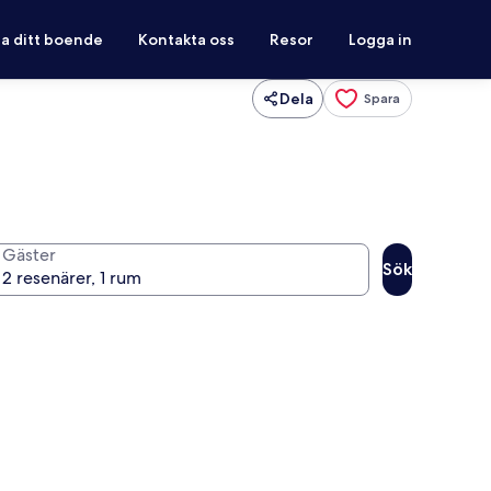
ra ditt boende
Kontakta oss
Resor
Logga in
Dela
Spara
Gäster
Sök