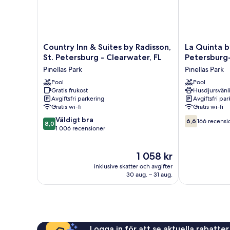
Country
La
Country Inn & Suites by Radisson,
La Quinta 
Inn
Quinta
St. Petersburg - Clearwater, FL
Petersburg
&
by
Pinellas Park
Pinellas Park
Suites
Wyndham
by
Pool
St
Pool
Gratis frukost
Husdjursvänl
Radisson,
Petersburg-
Avgiftsfri parkering
Avgiftsfri pa
St.
Clearwater
Gratis wi-fi
Gratis wi-fi
Petersburg
Pinellas
8.0
6.6
-
Väldigt bra
Park
6,6
166 recensi
8,0
av
av
Clearwater,
1 006 recensioner
10,
10,
FL
Väldigt
166 recension
Pinellas
Priset
1 058 kr
bra,
Park
är
1 006 recensioner
inklusive skatter och avgifter
1 058 kr
30 aug. – 31 aug.
Logga in för att se aktuella rabatter