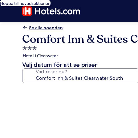
Hoppa till huvudsektionen
Se alla boenden
Comfort Inn & Suites C
3.0-
stjärnigt
Hotell i Clearwater
boende
Välj datum för att se priser
Vart reser du?
Fotogalleri
för
Comfort
Inn
&
Suites