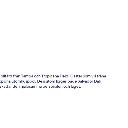
ta
ilfärd från Tampa och Tropicana Field. Gäster som vill träna
ongsöppna utomhuspool. Dessutom ligger både Salvador Dali
pskattar den hjälpsamma personalen och läget.