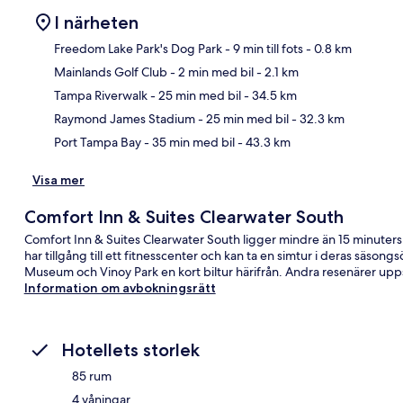
I närheten
Freedom Lake Park's Dog Park
- 9 min till fots
- 0.8 km
Mainlands Golf Club
- 2 min med bil
- 2.1 km
Kar
Tampa Riverwalk
- 25 min med bil
- 34.5 km
Raymond James Stadium
- 25 min med bil
- 32.3 km
Port Tampa Bay
- 35 min med bil
- 43.3 km
Visa mer
Comfort Inn & Suites Clearwater South
Comfort Inn & Suites Clearwater South ligger mindre än 15 minuters b
har tillgång till ett fitnesscenter och kan ta en simtur i deras säs
Museum och Vinoy Park en kort biltur härifrån. Andra resenärer up
Information om avbokningsrätt
Hotellets storlek
85 rum
4 våningar