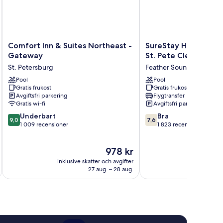
Comfort
SureStay
Comfort Inn & Suites Northeast -
SureStay Hotel by B
Inn
Hotel
Gateway
St. Pete Clearwater 
&
by
St. Petersburg
Feather Sound
Suites
Best
Northeast
Pool
Western
Pool
Gratis frukost
Gratis frukost
-
St.
Avgiftsfri parkering
Flygtransfer
Gateway
Pete
Gratis wi-fi
Avgiftsfri parkering
St.
Clearwater
9.0
7.6
Petersburg
Underbart
Airport
Bra
9,0
7,6
av
av
1 009 recensioner
Feather
1 823 recensioner
10,
10,
Sound
Underbart,
Bra,
Priset
978 kr
1 009 recensioner
1 823 recensioner
är
inklusive skatter och avgifter
inklusive s
978 kr
27 aug. – 28 aug.