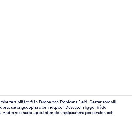
Gratis fruko
minuters bilfärd från Tampa och Tropicana Field. Gäster som vill
mtur i deras säsongsöppna utomhuspool. Dessutom ligger både
rån. Andra resenärer uppskattar den hjälpsamma personalen och
Bekvämlighe