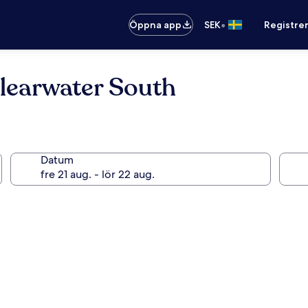
•
Öppna app
SEK
Registre
learwater South
Datum