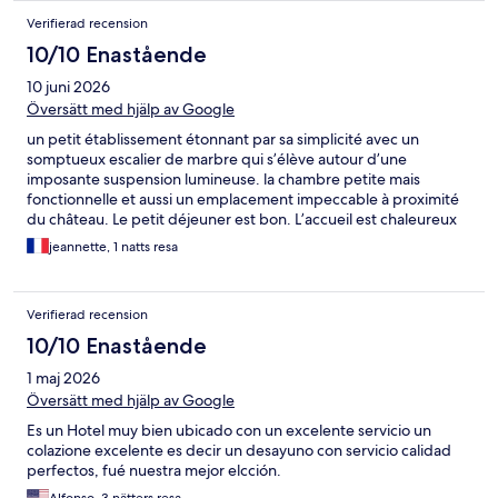
Verifierad recension
10/10 Enastående
10 juni 2026
Översätt med hjälp av Google
un petit établissement étonnant par sa simplicité avec un
somptueux escalier de marbre qui s’élève autour d’une
imposante suspension lumineuse. la chambre petite mais
fonctionnelle et aussi un emplacement impeccable à proximité
du château. Le petit déjeuner est bon. L’accueil est chaleureux
et les conseils avisés.
jeannette, 1 natts resa
Verifierad recension
10/10 Enastående
1 maj 2026
Översätt med hjälp av Google
Es un Hotel muy bien ubicado con un excelente servicio un
colazione excelente es decir un desayuno con servicio calidad
perfectos, fué nuestra mejor elcción.
Alfonso, 3 nätters resa