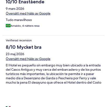
10/10 Enastående
9 mars 2026
Översätt med hjälp av Google
Tudo maravilhoso
Arnaldo, 4 nätters resa
Verifierad recension
8/10 Mycket bra
23 maj 2026
Översätt med hjälp av Google
El Hotel es pequeño sin embargo muy bien ubicado a la entrada
del Casco Antiguo y muy cerca del embarcadero y de los puntos
turísticos más importantes, la ubicación te permite ir a pasar
medio día a Desenzano de Garda o Pescheira por Ferry y vale
mucho la pena El desayuno que ofrece el Hotel dentro del Costo
de la habitación es muy completo y muy bueno el servicio del
Restaurante Como sugerencia al Hotel es cambiar el Colchón de
la cama que ya está muy blando , por todo lo demás estuvo bien