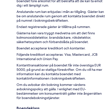
boendet före ankomst för att bekräfta att de kan ta emot
dig i ett lämpligt rum.
Anslutande rum kan erbjudas i mån av tillgång. Gäster kan
be om anslutande rum genom att kontakta boendet direkt
på numret i bokningsbekräftelsen.
Endast registrerade gäster är tillåtna på rummen.
Gästerna kan vara tryggt medvetna om att det finns
kolmonoxiddetektor, brandsläckare, rökdetektor,
säkerhetssystem och förbandslåda på boendet.
Boendet accepterar kreditkort och kontanter.
Följande kreditkort accepteras: Visa, Mastercard, JCB
International och Union Pay.
Kontanttransaktioner på boendet får inte överstiga EUR
5000, på grund av statliga föreskrifter. Om du vill ha mer
information kan du kontakta boendet med
kontaktinformationen i bokningsbekräftelsen.
Om du avbokar din bokning kommer värdens
avbokningspolicy att gälla. I enlighet med EU-
bestämmelser om konsumenträtt gäller inte ångerrätten
för boendebokningstjänster.
Boendeklass