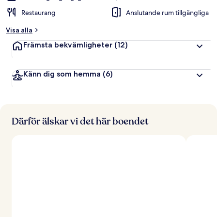
Restaurang
Anslutande rum tillgängliga
a
v
Visa alla
r
Främsta bekvämligheter
(12)
e
s
e
Känn dig som hemma
(6)
n
ä
r
e
r
Därför älskar vi det här boendet