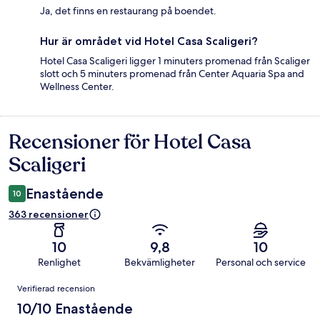
Ja, det finns en restaurang på boendet.
Hur är området vid Hotel Casa Scaligeri?
Hotel Casa Scaligeri ligger 1 minuters promenad från Scaliger
slott och 5 minuters promenad från Center Aquaria Spa and
Wellness Center.
Recensioner för Hotel Casa
Recensioner
Scaligeri
Enastående
10
363 recensioner
10
9,8
10
Renlighet
Bekvämligheter
Personal och service
Recensioner
Verifierad recension
10/10 Enastående