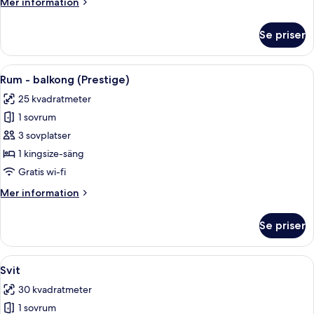
Mer
Mer information
information
om
Se priser
Superior-
rum
Öppna
Ett modernt sovrum med en stor säng, 
4
Rum - balkong (Prestige)
alla
25 kvadratmeter
foton
1 sovrum
för
Rum
3 sovplatser
-
1 kingsize-säng
balkong
Gratis wi-fi
(Prestige)
Mer
Mer information
information
om
Se priser
Rum
-
balkong
Öppna
Ett modernt hotellrum med en säng, en 
5
(Prestige)
Svit
alla
30 kvadratmeter
foton
1 sovrum
för