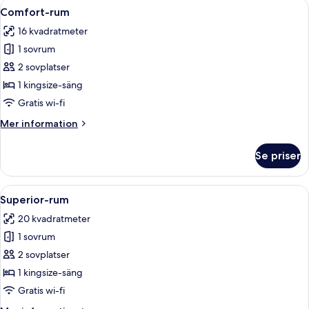
Öppna
Ett modernt hotellrum med en sänggav
6
Comfort-rum
alla
16 kvadratmeter
foton
1 sovrum
för
Comfort-
2 sovplatser
rum
1 kingsize-säng
Gratis wi-fi
Mer
Mer information
information
om
Se priser
Comfort-
rum
Öppna
Ett modernt hotellrum med en duschav
4
Superior-rum
alla
20 kvadratmeter
foton
1 sovrum
för
Superior-
2 sovplatser
rum
1 kingsize-säng
Gratis wi-fi