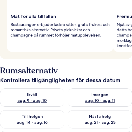
Mat för alla tillfällen
Premi
Restaurangen erbjuder läckra rätter, gratis frukost och
Njut av
romantiska alternativ. Privata picknickar och
detta b
champagne på rummet förhöjer matupplevelsen.
champag
mörklägg
konstfo
Rumsalternativ
Kontrollera tillgängligheten för dessa datum
Kontrollera tillgängligheten för ikväll aug. 9 - aug. 10
Kontrollera tillgängligheten fö
Ikväll
Imorgon
aug. 9 - aug. 10
aug. 10 - aug. 11
Kontrollera tillgängligheten för den här helgen aug. 14 - aug. 
Kontrollera tillgängligheten fö
Till helgen
Nästa helg
aug. 14 - aug. 16
aug. 21 - aug. 23