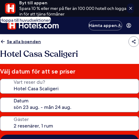
Byt till appen
Spara 10 % eller mer på fler än 100 000 hotell och logga
in för att tjäna förmåner
Hoppa till huvudsektionen
Hämta appen
Se alla boenden
Hotel Casa Scaligeri
Välj datum för att se priser
Vart reser du?
Datum
Gäster