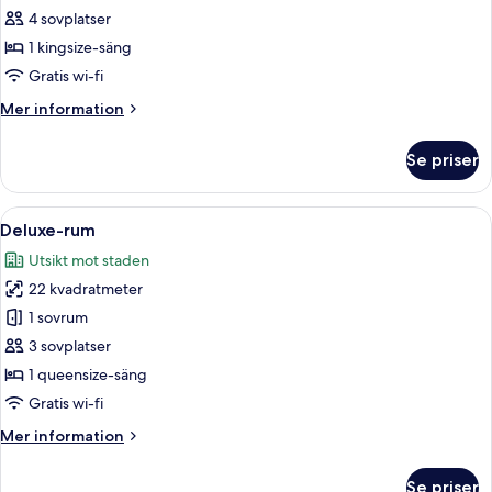
Svit
4 sovplatser
1 kingsize-säng
Gratis wi-fi
Mer
Mer information
information
om
Se priser
Svit
Öppna
Ett modernt hotellrum med en stor sä
5
Deluxe-rum
alla
Utsikt mot staden
foton
22 kvadratmeter
för
Deluxe-
1 sovrum
rum
3 sovplatser
1 queensize-säng
Gratis wi-fi
Mer
Mer information
information
om
Se priser