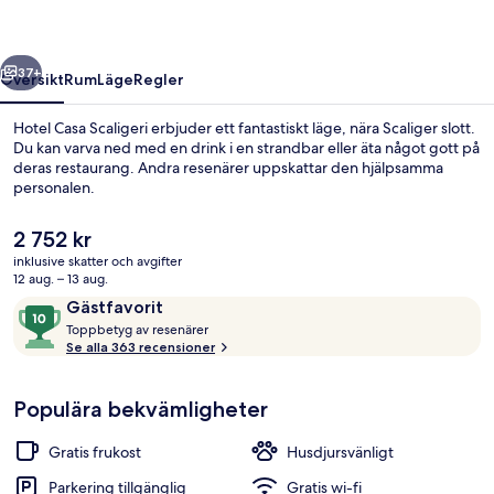
regående
Nästa
37+
Översikt
Rum
Läge
Regler
Hotel Casa Scaligeri erbjuder ett fantastiskt läge, nära Scaliger slott.
Du kan varva ned med en drink i en strandbar eller äta något gott på
deras restaurang. Andra resenärer uppskattar den hjälpsamma
personalen.
Det
2 752 kr
nuvarande
inklusive skatter och avgifter
priset
12 aug. – 13 aug.
är
Recensioner
10
Gästfavorit
Boendets fasad
2 752 kr
T
av
Toppbetyg av resenärer
o
Se alla 363 recensioner
10,
p
Gästfavorit
p
Populära bekvämligheter
b
e
t
Gratis frukost
Husdjursvänligt
y
g
Parkering tillgänglig
Gratis wi-fi