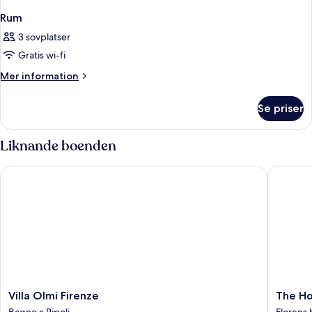
Rum
3 sovplatser
Gratis wi-fi
Mer
Mer information
information
om
Se priser
Rum
Liknande boenden
Villa Olmi Firenze
The Hoxt
Villa
The
Villa Olmi Firenze
The Ho
Olmi
Hoxton,