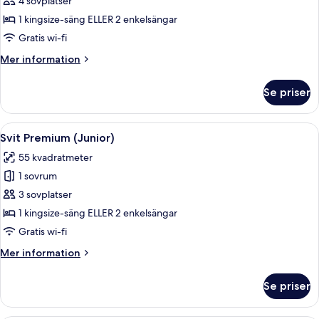
Svit
4 sovplatser
(Limonaia)
1 kingsize-säng ELLER 2 enkelsängar
Gratis wi-fi
Mer
Mer information
information
om
Se priser
Svit
(Limonaia)
Öppna
Ett hotellrum med en säng, en soffa, et
5
Svit Premium (Junior)
alla
55 kvadratmeter
foton
1 sovrum
för
Svit
3 sovplatser
Premium
1 kingsize-säng ELLER 2 enkelsängar
(Junior)
Gratis wi-fi
Mer
Mer information
information
om
Se priser
Svit
Premium
(Junior)