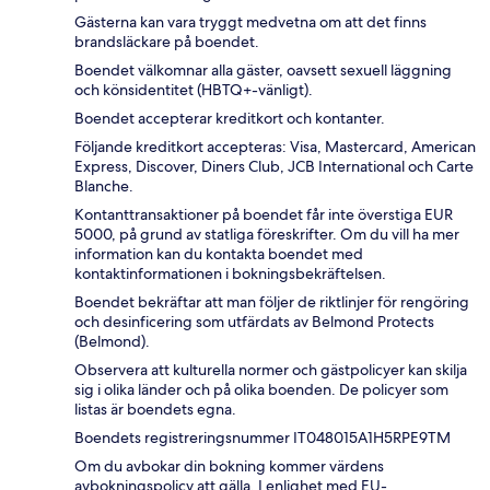
Gästerna kan vara tryggt medvetna om att det finns
brandsläckare på boendet.
Boendet välkomnar alla gäster, oavsett sexuell läggning
och könsidentitet (HBTQ+-vänligt).
Boendet accepterar kreditkort och kontanter.
Följande kreditkort accepteras: Visa, Mastercard, American
Express, Discover, Diners Club, JCB International och Carte
Blanche.
Kontanttransaktioner på boendet får inte överstiga EUR
5000, på grund av statliga föreskrifter. Om du vill ha mer
information kan du kontakta boendet med
kontaktinformationen i bokningsbekräftelsen.
Boendet bekräftar att man följer de riktlinjer för rengöring
och desinficering som utfärdats av Belmond Protects
(Belmond).
Observera att kulturella normer och gästpolicyer kan skilja
sig i olika länder och på olika boenden. De policyer som
listas är boendets egna.
Boendets registreringsnummer IT048015A1H5RPE9TM
Om du avbokar din bokning kommer värdens
avbokningspolicy att gälla. I enlighet med EU-