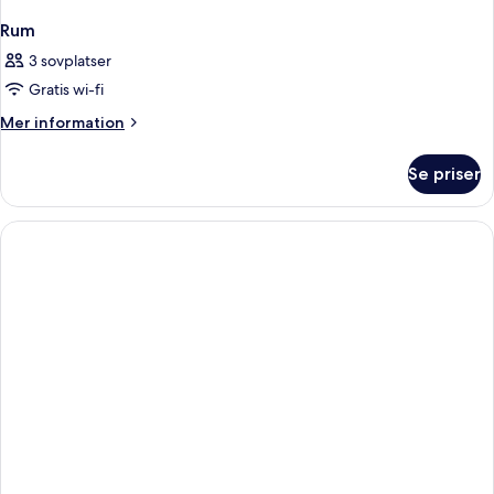
Rum
3 sovplatser
Gratis wi-fi
Mer
Mer information
information
om
Se priser
Rum