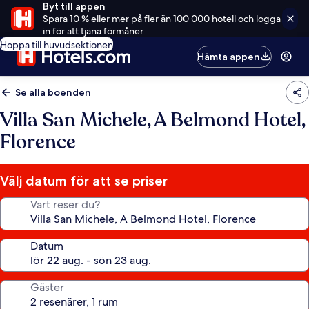
Byt till appen
Spara 10 % eller mer på fler än 100 000 hotell och logga
in för att tjäna förmåner
Hoppa till huvudsektionen
Hämta appen
Se alla boenden
Villa San Michele, A Belmond Hotel,
Florence
Välj datum för att se priser
Vart reser du?
Datum
Gäster