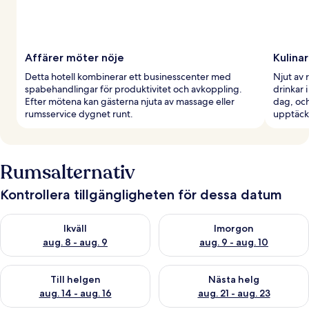
Affärer möter nöje
Kulinar
Detta hotell kombinerar ett businesscenter med
Njut av 
spabehandlingar för produktivitet och avkoppling.
drinkar 
Efter mötena kan gästerna njuta av massage eller
dag, och
rumsservice dygnet runt.
upptäck
Rumsalternativ
Kontrollera tillgängligheten för dessa datum
Kontrollera tillgängligheten för ikväll aug. 8 - aug. 9
Kontrollera tillgängligheten f
Ikväll
Imorgon
aug. 8 - aug. 9
aug. 9 - aug. 10
Kontrollera tillgängligheten för den här helgen aug. 14 - aug. 
Kontrollera tillgängligheten fö
Till helgen
Nästa helg
aug. 14 - aug. 16
aug. 21 - aug. 23