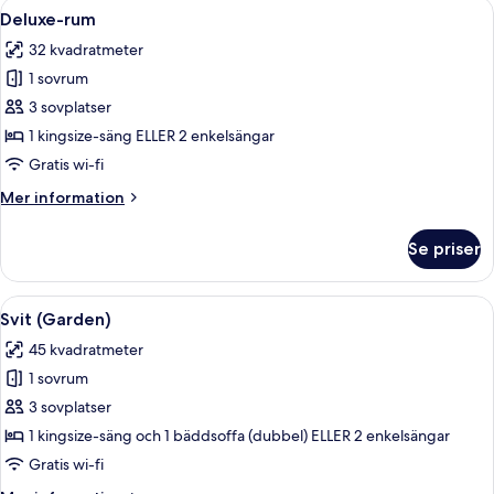
Öppna
Ett hotellrum med en stor säng, två s
2
Deluxe-rum
alla
32 kvadratmeter
foton
1 sovrum
för
Deluxe-
3 sovplatser
rum
1 kingsize-säng ELLER 2 enkelsängar
Gratis wi-fi
Mer
Mer information
information
om
Se priser
Deluxe-
rum
Öppna
Ett hotellrum med en stor säng, ett sk
7
Svit (Garden)
alla
45 kvadratmeter
foton
1 sovrum
för
Svit
3 sovplatser
(Garden)
1 kingsize-säng och 1 bäddsoffa (dubbel) ELLER 2 enkelsängar
Gratis wi-fi