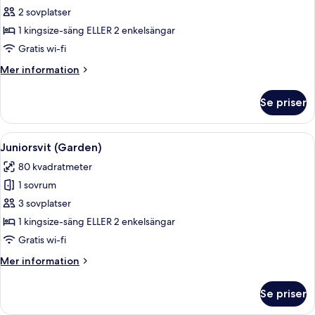
Rum
2 sovplatser
(Chapel)
1 kingsize-säng ELLER 2 enkelsängar
Gratis wi-fi
Mer
Mer information
information
om
Se priser
Rum
(Chapel)
Öppna
Ett sovrum med en säng, en soffa, ett
5
Juniorsvit (Garden)
alla
80 kvadratmeter
foton
1 sovrum
för
Juniorsvit
3 sovplatser
(Garden)
1 kingsize-säng ELLER 2 enkelsängar
Gratis wi-fi
Mer
Mer information
information
om
Se priser
Juniorsvit
(Garden)