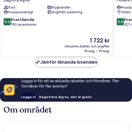
Bagno a Ripoli
Florens 
Firenze
Florenc
Pool
Flygtransfer
Husdju
Bagno
Florens
Husdjursvänligt
Avgiftsfri parkering
Gratis 
a
historisk
Ripoli
centrum
9.4
9.4
Enastående
Ena
9,4
9,4
av
av
790 recensioner
327 
10,
10,
Enastående,
Enaståe
Priset
1 722 kr
790 recensioner
327 rec
är
inklusive skatter och avgifter
1 722 kr
18 aug. – 19 aug.
Jämför liknande boenden
Logga in för att se aktuella rabatter och förmåner. Fler
förmåner för fler äventyr!
Logga in
Registrera dig nu, det är gratis
Om området