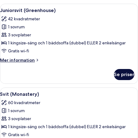
Öppna
Ett rum med en soffa, ett soffbord me
9
Juniorsvit (Greenhouse)
alla
42 kvadratmeter
foton
1 sovrum
för
Juniorsvit
3 sovplatser
(Greenhouse)
1 kingsize-säng och 1 bäddsoffa (dubbel) ELLER 2 enkelsängar
Gratis wi-fi
Mer
Mer information
information
om
Se priser
Juniorsvit
(Greenhouse)
Öppna
Ett rymligt sovrum med en stor säng, 
8
Svit (Monastery)
alla
60 kvadratmeter
foton
1 sovrum
för
Svit
3 sovplatser
(Monastery)
1 kingsize-säng och 1 bäddsoffa (dubbel) ELLER 2 enkelsängar
Gratis wi-fi