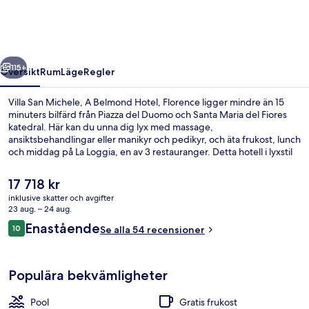
A
Belmond
Hotel,
regående
Nästa
Florence
115+
Översikt
Rum
Läge
Regler
Villa San Michele, A Belmond Hotel, Florence ligger mindre än 15
minuters bilfärd från Piazza del Duomo och Santa Maria del Fiores
katedral. Här kan du unna dig lyx med massage,
ansiktsbehandlingar eller manikyr och pedikyr, och äta frukost, lunch
och middag på La Loggia, en av 3 restauranger. Detta hotell i lyxstil
ger dessutom tillgång till en utomhuspool, en bar/lounge och ett
fitnesscenter. Andra resenärer brukar hylla rumsservicen.
Det
17 718 kr
nuvarande
inklusive skatter och avgifter
priset
23 aug. – 24 aug.
Här finns 3 restauranger som serverar
är
Recensioner
Enastående
10
Se alla 54 recensioner
17 718 kr
10 av 10,
Populära bekvämligheter
Pool
Gratis frukost