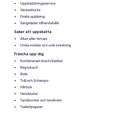
Uppbäddningsservice
Väckarklocka
Gratis spjälsäng
Sängkläder tillhandahålls
Saker att uppskatta
Altan eller terrass
Unika möbler och unik inredning
Fräscha upp dig
Kombinerad dusch/badkar
Regndusch
Bidé
Tvål och Schampo
Hårtork
Handdukar
Tandborstar och tandkräm
Toalettpapper