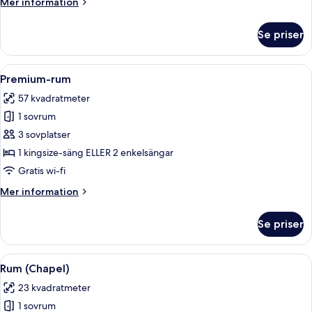
Mer
Mer information
information
om
Se priser
Svit
(Garden)
Öppna
Ett hotellrum med en säng, en rund sp
3
Premium-rum
alla
57 kvadratmeter
foton
1 sovrum
för
Premium-
3 sovplatser
rum
1 kingsize-säng ELLER 2 enkelsängar
Gratis wi-fi
Mer
Mer information
information
om
Se priser
Premium-
rum
Öppna
En liten paviljong med ett bord och st
4
Rum (Chapel)
alla
23 kvadratmeter
foton
1 sovrum
för