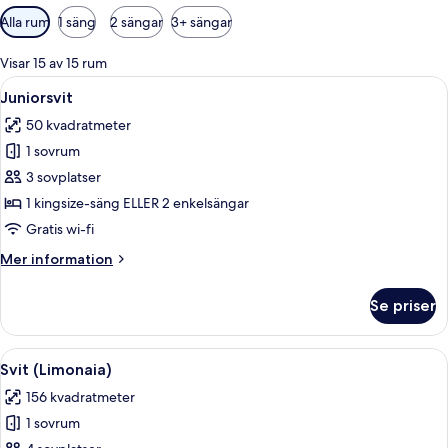
Tillgängliga
Alla rum
1 säng
2 sängar
3+ sängar
filter
för
Visar 15 av 15 rum
rum
Öppna
Ett sovrum med en stor säng, två fåtölj
11
Juniorsvit
alla
50 kvadratmeter
foton
1 sovrum
för
Juniorsvit
3 sovplatser
1 kingsize-säng ELLER 2 enkelsängar
Gratis wi-fi
Mer
Mer information
information
om
Se priser
Juniorsvit
Öppna
Ett sovrum med en stor säng, välvda f
20
Svit (Limonaia)
alla
156 kvadratmeter
foton
1 sovrum
för