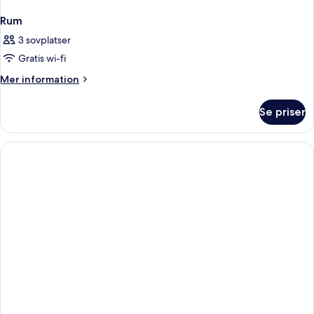
Rum
3 sovplatser
Gratis wi-fi
Mer
Mer information
information
om
Se priser
Rum