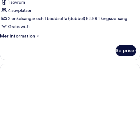
1 sovrum
för
Svit
4 sovplatser
(Botanica)
2 enkelsängar och 1 bäddsoffa (dubbel) ELLER 1 kingsize-säng
Gratis wi-fi
Mer
Mer information
information
om
Se priser
Svit
(Botanica)