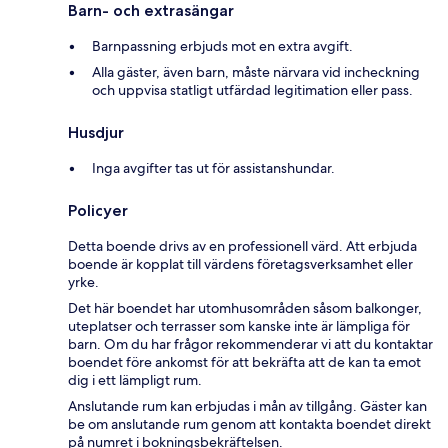
Barn- och extrasängar
Barnpassning erbjuds mot en extra avgift.
Alla gäster, även barn, måste närvara vid incheckning
och uppvisa statligt utfärdad legitimation eller pass.
Husdjur
Inga avgifter tas ut för assistanshundar.
Policyer
Detta boende drivs av en professionell värd. Att erbjuda
boende är kopplat till värdens företagsverksamhet eller
yrke.
Det här boendet har utomhusområden såsom balkonger,
uteplatser och terrasser som kanske inte är lämpliga för
barn. Om du har frågor rekommenderar vi att du kontaktar
boendet före ankomst för att bekräfta att de kan ta emot
dig i ett lämpligt rum.
Anslutande rum kan erbjudas i mån av tillgång. Gäster kan
be om anslutande rum genom att kontakta boendet direkt
på numret i bokningsbekräftelsen.