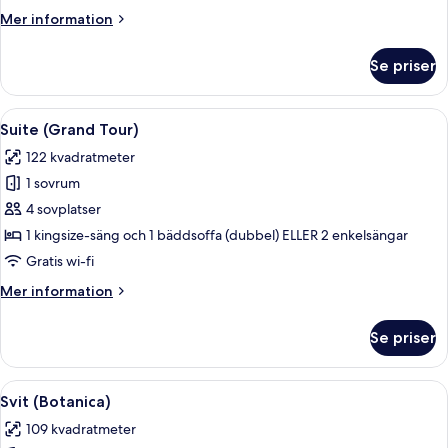
Mer
Mer information
information
om
Se priser
Svit
(Monastery)
Öppna
En säng med himmelstänger, ett nattdu
11
Suite (Grand Tour)
alla
122 kvadratmeter
foton
1 sovrum
för
Suite
4 sovplatser
(Grand
1 kingsize-säng och 1 bäddsoffa (dubbel) ELLER 2 enkelsängar
Tour)
Gratis wi-fi
Mer
Mer information
information
om
Se priser
Suite
(Grand
Tour)
Öppna
Ett sovrum med en stor säng, en stol,
11
Svit (Botanica)
alla
109 kvadratmeter
foton