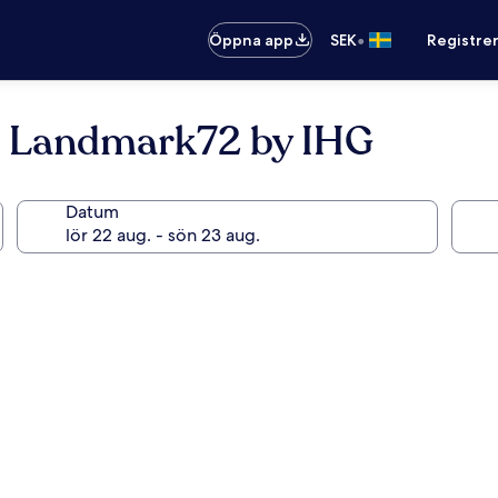
•
Öppna app
SEK
Registre
i Landmark72 by IHG
Datum