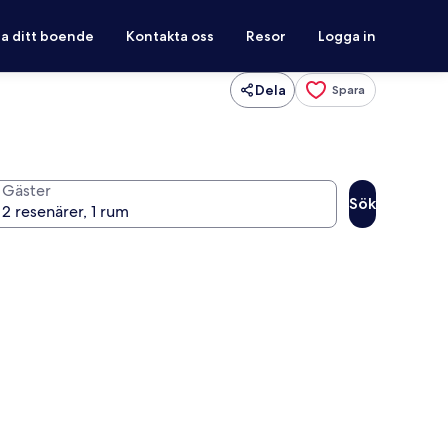
ra ditt boende
Kontakta oss
Resor
Logga in
Dela
Spara
Gäster
Sök