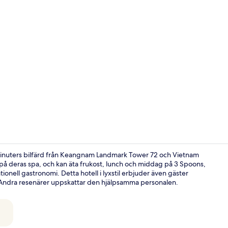
Utomhuspool, 
minuters bilfärd från Keangnam Landmark Tower 72 och Vietnam
på deras spa, och kan äta frukost, lunch och middag på 3 Spoons,
tionell gastronomi. Detta hotell i lyxstil erbjuder även gäster
2 barer/loun
. Andra resenärer uppskattar den hjälpsamma personalen.