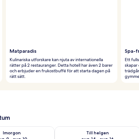
Matparadis
Spa-f
Kulinariska utforskare kan njuta av internationella
Ett fu
rätter på 2 restauranger. Detta hotell har även 2 barer
skapar 
och erbjuder en frukostbuffé för att starta dagen på
trädgå
rätt sätt.
gymme
atum
llgängligheten för imorgon aug. 9 - aug. 10
Kontrollera tillgängligheten för den h
Imorgon
Till helgen
ug. 9 - aug. 10
aug. 14 - aug. 16