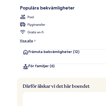
p
Gästfavorit
Utsikt från 
p
Populära bekvämligheter
b
e
Pool
t
y
Flygtransfer
g
Gratis wi-fi
a
v
Visa alla
r
Främsta bekvämligheter
(12)
e
s
e
n
För familjer
(6)
ä
r
e
r
Därför älskar vi det här boendet