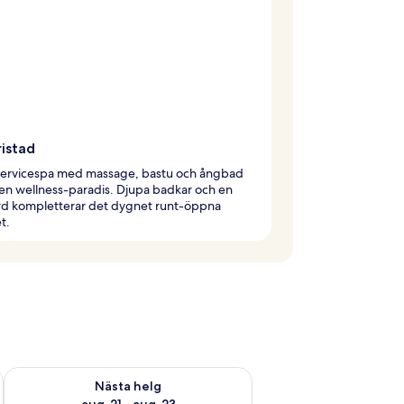
ristad
llservicespa med massage, bastu och ångbad
en wellness-paradis. Djupa badkar och en
rd kompletterar det dygnet runt-öppna
t.
är helgen aug. 14 - aug. 16
Kontrollera tillgängligheten för nästa helg aug. 21 - aug. 23
Nästa helg
aug. 21 - aug. 23