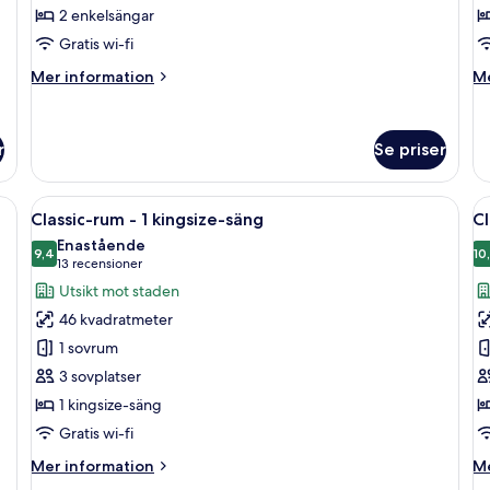
2 enkelsängar
-
e
tillgång
Gratis wi-fi
till
Mer
M
Mer information
Me
Club
information
in
om
o
Lounge
Rum
Pr
r
Se priser
-
r
2
-
enkelsängar
2
sta kvalitet, bäddmadrasser och minibar
Öppna
Ett hotellrum med en stor säng, ett skri
Ö
-
en
7
Classic-rum - 1 kingsize-säng
Cl
alla
al
tillgång
Enastående
till
foton
9,4
f
10
9,4 av 10
(13 recensioner)
13 recensioner
Club
för
f
Utsikt mot staden
Lounge
Classic-
Cl
46 kvadratmeter
rum
r
1 sovrum
-
-
3 sovplatser
1
2
1 kingsize-säng
kingsize-
e
säng
Gratis wi-fi
Mer
M
Mer information
Me
information
in