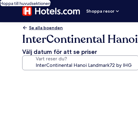
Hoppa till huvudsektionen
Shoppa resor
Se alla boenden
InterContinental Hano
Välj datum för att se priser
Vart reser du?
Fotogalleri
för
InterContinental
Hanoi
Landmark72
by
IHG