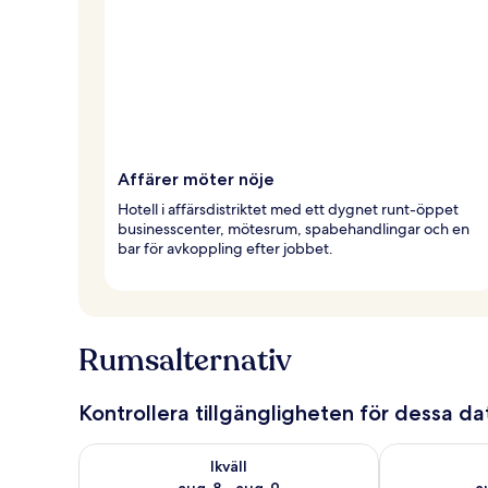
Affärer möter nöje
Hotell i affärsdistriktet med ett dygnet runt-öppet
businesscenter, mötesrum, spabehandlingar och en
bar för avkoppling efter jobbet.
Rumsalternativ
Kontrollera tillgängligheten för dessa d
Kontrollera tillgängligheten för ikväll aug. 8 - aug. 9
Kontrollera ti
Ikväll
aug. 8 - aug. 9
a