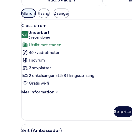
Tillgängliga
Alla rum
1 säng
2 sängar
filter
Öppna
Ett hotellrum med en stor säng, 
för
8
Classic-rum
alla
rum
Underbart
foton
9,2
9,2 av 10
(5 recensioner)
5 recensioner
för
Utsikt mot staden
Classic-
46 kvadratmeter
rum
1 sovrum
3 sovplatser
2 enkelsängar ELLER 1 kingsize-säng
Gratis wi-fi
Mer
Mer information
information
om
Classic-
Se prise
rum
Öppna
Ett hotellrum med en stor säng,
8
Svit (Ambassador)