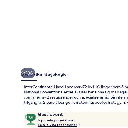
133+
Översikt
Rum
Läge
Regler
InterContinental Hanoi Landmark72 by IHG ligger bara 5 
National Convention Center. Gäster kan unna sig massage 
som är en av 2 restauranger och specialiserar sig på interna
tillgång till 2 barer/lounger, en utomhuspool och ett gym
Recensioner
9,6
Gästfavorit
T
av
Toppbetyg av resenärer
o
Se alla 726 recensioner
10,