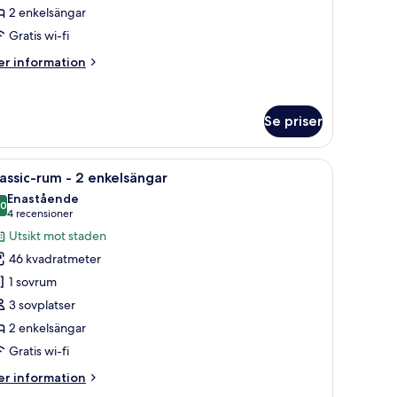
2 enkelsängar
nkelsängar
Gratis wi-fi
er
r information
formation
m
emium-
Se priser
um
vbord, en stol, en tv och ett fönster.
ppna
Ett hotellrum med två sängar, ett skrivbord, en
kelsängar
5
assic-rum - 2 enkelsängar
la
Enastående
oton
,0
10,0 av 10
(4 recensioner)
4 recensioner
ör
Utsikt mot staden
assic-
46 kvadratmeter
um
1 sovrum
3 sovplatser
2 enkelsängar
nkelsängar
Gratis wi-fi
er
r information
formation