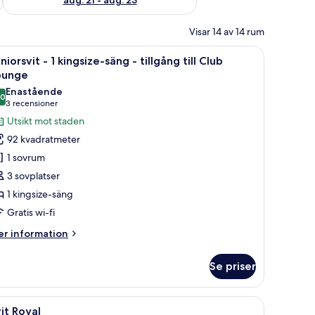
Visar 14 av 14 rum
ivbord, en stol, en TV och utsikt över staden genom ett stort fönster.
ppna
Ett hotellrum med en stor säng, en stol, ett 
7
niorsvit - 1 kingsize-säng - tillgång till Club
la
ounge
oton
Enastående
,0
ör
10,0 av 10
(3 recensioner)
3 recensioner
uniorsvit
Utsikt mot staden
92 kvadratmeter
1 sovrum
ingsize-
3 sovplatser
äng
1 kingsize-säng
Gratis wi-fi
llgång
ll
er
r information
lub
formation
m
ounge
Se priser
niorsvit
, en tv, en soffa och utsikt över staden.
ppna
Ett modernt vardagsrum med en soffa, fåtöljer
8
ngsize-
it Royal