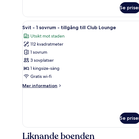
om
Se prise
Premium-
rum
-
Öppna
Ett hotellrum med en stor säng,
6
1
Svit - 1 sovrum - tillgång till Club Lounge
alla
kingsize-
Utsikt mot staden
säng
foton
112 kvadratmeter
för
Svit
1 sovrum
-
3 sovplatser
1
1 kingsize-säng
sovrum
Gratis wi-fi
-
Mer
Mer information
tillgång
information
till
om
Club
Svit
-
Lounge
1
Se prise
sovrum
-
tillgång
Liknande boenden
till