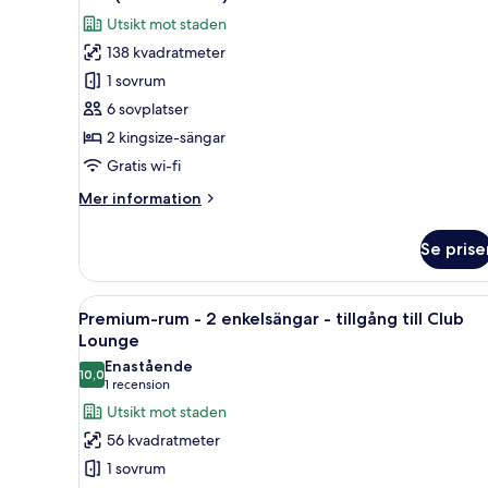
alla
Utsikt mot staden
foton
138 kvadratmeter
för
Svit
1 sovrum
(Ambassador)
6 sovplatser
2 kingsize-sängar
Gratis wi-fi
Mer
Mer information
information
om
Se prise
Svit
(Ambassador)
Öppna
Ett hotellrum med två sängar, e
7
Premium-rum - 2 enkelsängar - tillgång till Club
alla
Lounge
foton
Enastående
10,0
för
10,0 av 10
(1 recension)
1 recension
Premium-
Utsikt mot staden
rum
56 kvadratmeter
-
1 sovrum
2