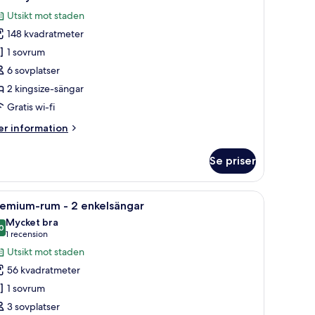
la
ng
Utsikt mot staden
oton
llgång
148 kvadratmeter
ör
l
it
1 sovrum
ub
oyal
ounge
6 sovplatser
2 kingsize-sängar
Gratis wi-fi
er
r information
formation
m
Se priser
it
yal
bord, en stol, en TV och ett stort fönster med utsikt över staden.
ppna
Ett hotellrum med två sängar, ett skrivbord, e
5
remium-rum - 2 enkelsängar
la
Mycket bra
oton
0
8,0 av 10
(1 recension)
1 recension
ör
Utsikt mot staden
remium-
56 kvadratmeter
um
1 sovrum
3 sovplatser