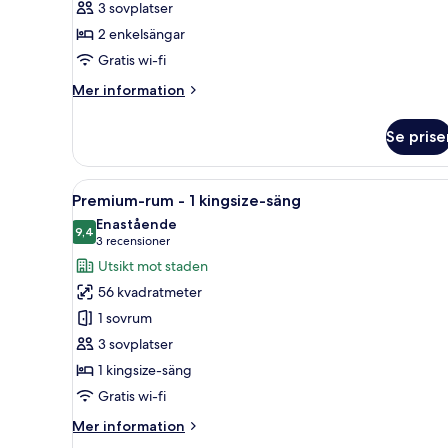
3 sovplatser
enkelsängar
2 enkelsängar
-
Gratis wi-fi
tillgång
till
Mer
Mer information
Club
information
om
Lounge
Se prise
Premium-
rum
-
Öppna
1 sovrum, sängtillbehör av hög
5
2
Premium-rum - 1 kingsize-säng
alla
enkelsängar
Enastående
-
foton
9,4
9,4 av 10
(3 recensioner)
3 recensioner
tillgång
för
Utsikt mot staden
till
Premium-
Club
56 kvadratmeter
rum
Lounge
1 sovrum
-
3 sovplatser
1
1 kingsize-säng
kingsize-
säng
Gratis wi-fi
Mer
Mer information
information