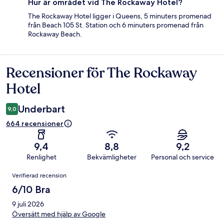
Hur är området vid The Rockaway Hotel?
The Rockaway Hotel ligger i Queens, 5 minuters promenad
från Beach 105 St. Station och 6 minuters promenad från
Rockaway Beach.
Recensioner för The Rockaway
Recensioner
Hotel
Underbart
9,0
664 recensioner
9,4
8,8
9,2
Renlighet
Bekvämligheter
Personal och service
Recensioner
Verifierad recension
6/10 Bra
9 juli 2026
Översätt med hjälp av Google