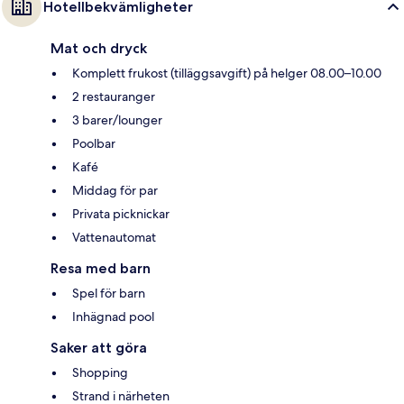
Hotellbekvämligheter
Mat och dryck
Komplett frukost (tilläggsavgift) på helger 08.00–10.00
2 restauranger
3 barer/lounger
Poolbar
Kafé
Middag för par
Privata picknickar
Vattenautomat
Resa med barn
Spel för barn
Inhägnad pool
Saker att göra
Shopping
Strand i närheten