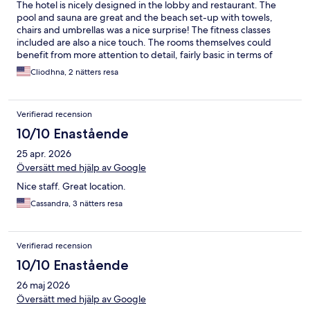
The hotel is nicely designed in the lobby and restaurant. The
pool and sauna are great and the beach set-up with towels,
chairs and umbrellas was a nice surprise! The fitness classes
included are also a nice touch. The rooms themselves could
benefit from more attention to detail, fairly basic in terms of
what is provided and not great food options for vegans.
Cliodhna, 2 nätters resa
Verifierad recension
10/10 Enastående
25 apr. 2026
Översätt med hjälp av Google
Nice staff. Great location.
Cassandra, 3 nätters resa
Verifierad recension
10/10 Enastående
26 maj 2026
Översätt med hjälp av Google