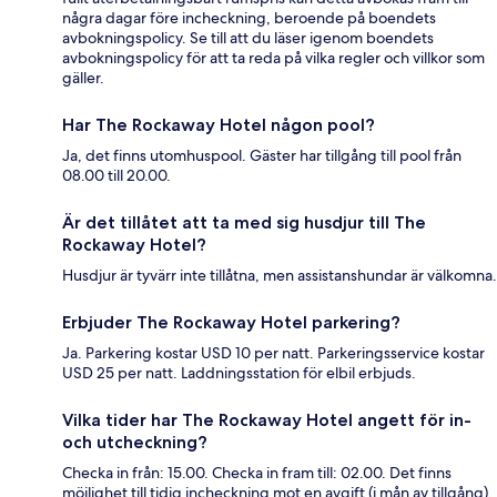
några dagar före incheckning, beroende på boendets
avbokningspolicy. Se till att du läser igenom boendets
avbokningspolicy för att ta reda på vilka regler och villkor som
gäller.
Har The Rockaway Hotel någon pool?
Ja, det finns utomhuspool. Gäster har tillgång till pool från
08.00 till 20.00.
Är det tillåtet att ta med sig husdjur till The
Rockaway Hotel?
Husdjur är tyvärr inte tillåtna, men assistanshundar är välkomna.
Erbjuder The Rockaway Hotel parkering?
Ja. Parkering kostar USD 10 per natt. Parkeringsservice kostar
USD 25 per natt. Laddningsstation för elbil erbjuds.
Vilka tider har The Rockaway Hotel angett för in-
och utcheckning?
Checka in från: 15.00. Checka in fram till: 02.00. Det finns
möjlighet till tidig incheckning mot en avgift (i mån av tillgång).