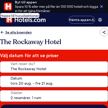
Byt till appen
Spara 10 % eller mer på fler än 100 000 hotell och logga
in för att tjäna förmåner
Hoppa till huvudsektionen
Hämta appen
Se alla boenden
The Rockaway Hotel
Välj datum för att se priser
Vart reser du?
Datum
Gäster