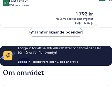
Wyndham
av
2 125
8.8
Fantastiskt
8,8
Queens
10,
av
901 recensioner
NYC/JFK
Väldigt
10,
Priset
1 793 kr
AirTrain
bra,
Fantastiskt,
är
Queens
2 125 re
901 recensioner
inklusive skatter och avgifter
1 793 kr
11 aug. – 12 aug.
Jämför liknande boenden
Logga in för att se aktuella rabatter och förmåner. Fler
förmåner för fler äventyr!
Logga in
Registrera dig nu, det är gratis
Om området