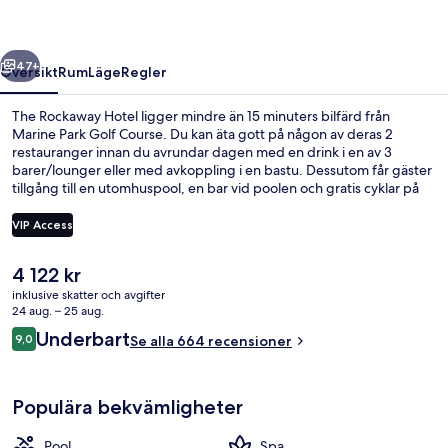
regående
Nästa
47+
Översikt
Rum
Läge
Regler
The Rockaway Hotel ligger mindre än 15 minuters bilfärd från
Marine Park Golf Course. Du kan äta gott på någon av deras 2
restauranger innan du avrundar dagen med en drink i en av 3
barer/lounger eller med avkoppling i en bastu. Dessutom får gäster
tillgång till en utomhuspool, en bar vid poolen och gratis cyklar på
detta hotell i lyxstil. Poolen och den hjälpsamma personalen brukar
uppskattas av våra resenärer. Kollektivtrafik finns i närheten. Till
VIP Access
Beach 105 St. Station tar det 5 minuter att gå och till Rockaway Park
Station är det 9 minuter.
Det
4 122 kr
Terrass/Patio
nuvarande
inklusive skatter och avgifter
priset
24 aug. – 25 aug.
är
Recensioner
Underbart
9,0
Se alla 664 recensioner
4 122 kr
9,0 av 10,
Populära bekvämligheter
Pool
Spa