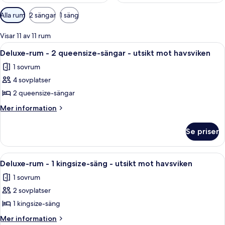
Tillgängliga
Alla rum
2 sängar
1 säng
filter
för
Visar 11 av 11 rum
rum
Öppna
Allergitestade sängkläder, duntäcke
3
Deluxe-rum - 2 queensize-sängar - utsikt mot havsviken
alla
1 sovrum
foton
4 sovplatser
för
Deluxe-
2 queensize-sängar
rum
Mer
Mer information
-
information
om
2
Se priser
Deluxe-
queensize-
rum
sängar
-
Öppna
Ett sovrum med en sänggavel av träri
5
-
2
Deluxe-rum - 1 kingsize-säng - utsikt mot havsviken
alla
queensize-
utsikt
1 sovrum
sängar
foton
mot
-
2 sovplatser
för
havsviken
utsikt
Deluxe-
1 kingsize-säng
mot
rum
havsviken
Mer
Mer information