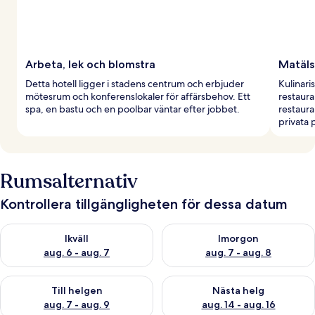
Arbeta, lek och blomstra
Matäls
Detta hotell ligger i stadens centrum och erbjuder
Kulinari
mötesrum och konferenslokaler för affärsbehov. Ett
restaura
spa, en bastu och en poolbar väntar efter jobbet.
restaura
privata p
Rumsalternativ
Kontrollera tillgängligheten för dessa datum
Kontrollera tillgängligheten för ikväll aug. 6 - aug. 7
Kontrollera tillgängligheten f
Ikväll
Imorgon
aug. 6 - aug. 7
aug. 7 - aug. 8
Kontrollera tillgängligheten för den här helgen aug. 7 - aug. 9
Kontrollera tillgängligheten fö
Till helgen
Nästa helg
aug. 7 - aug. 9
aug. 14 - aug. 16