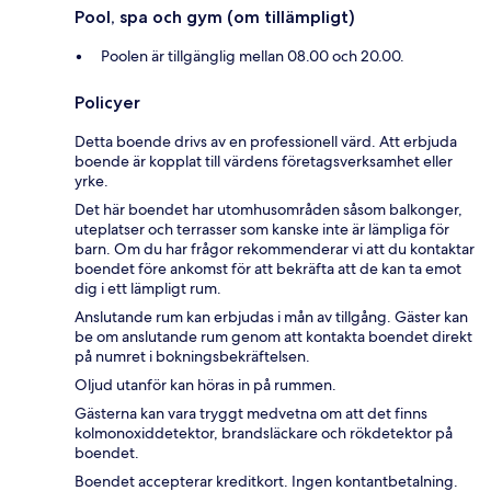
Pool, spa och gym (om tillämpligt)
Poolen är tillgänglig mellan 08.00 och 20.00.
Policyer
Detta boende drivs av en professionell värd. Att erbjuda
boende är kopplat till värdens företagsverksamhet eller
yrke.
Det här boendet har utomhusområden såsom balkonger,
uteplatser och terrasser som kanske inte är lämpliga för
barn. Om du har frågor rekommenderar vi att du kontaktar
boendet före ankomst för att bekräfta att de kan ta emot
dig i ett lämpligt rum.
Anslutande rum kan erbjudas i mån av tillgång. Gäster kan
be om anslutande rum genom att kontakta boendet direkt
på numret i bokningsbekräftelsen.
Oljud utanför kan höras in på rummen.
Gästerna kan vara tryggt medvetna om att det finns
kolmonoxiddetektor, brandsläckare och rökdetektor på
boendet.
Boendet accepterar kreditkort. Ingen kontantbetalning.