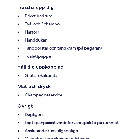
Fräscha upp dig
Privat badrum
Tvål och Schampo
Hårtork
Handdukar
Tandborstar och tandkräm (på begäran)
Toalettpapper
Håll dig uppkopplad
Gratis lokalsamtal
Mat och dryck
Champagneservice
Övrigt
Dagligen
Laptopanpassat värdeförvaringsskåp på rummet
Anslutande rum tillgängliga
Guideböcker/rekommendationer