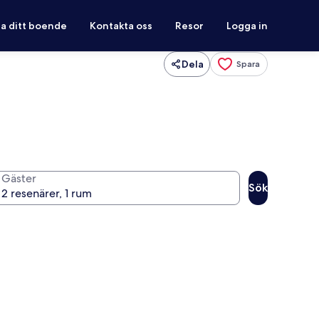
ra ditt boende
Kontakta oss
Resor
Logga in
Dela
Spara
Gäster
Sök