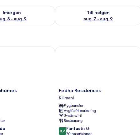
llgängligheten för imorgon aug. 8 - aug. 9
Kontrollera tillgängligheten för den h
Imorgon
Till helgen
ug. 8 - aug. 9
aug. 7 - aug. 9
homes
Fedha Residences
Fedha
tahomes
Fedha Residences
Residences
Kilimani
Kilimani
Flygtransfer
Avgiftsfri parkering
Gratis wi-fi
ter
Restaurang
8.6
nde
Fantastiskt
8,6
av
er
70 recensioner
10,