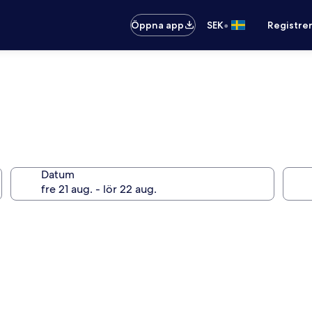
•
Öppna app
SEK
Registre
Datum