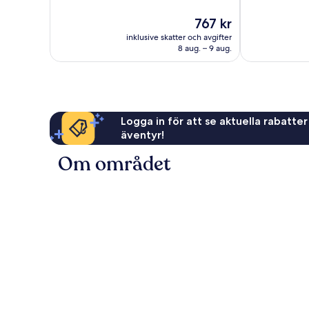
Fantastiskt,
Enastående,
Priset
767 kr
75 recensioner
4 recensioner
är
inklusive skatter och avgifter
767 kr
8 aug. – 9 aug.
Logga in för att se aktuella rabatter
äventyr!
Om området