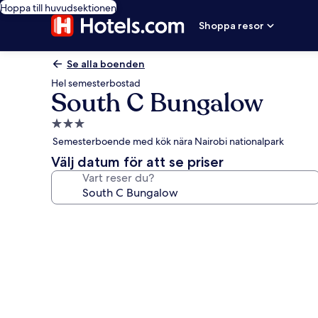
Hoppa till huvudsektionen
Shoppa resor
Se alla boenden
Hel semesterbostad
South C Bungalow
3.0-
stjärnigt
Semesterboende med kök nära Nairobi nationalpark
boende
Välj datum för att se priser
Vart reser du?
Fotogalleri
för
South
C
Bungalow