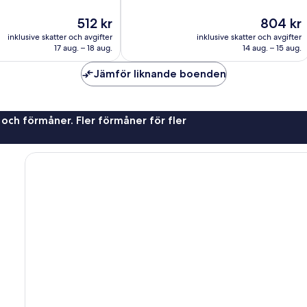
Fantastiskt,
Priset
Priset
512 kr
804 kr
70 recensioner
är
är
inklusive skatter och avgifter
inklusive skatter och avgifter
512 kr
804 kr
17 aug. – 18 aug.
14 aug. – 15 aug.
Jämför liknande boenden
 och förmåner. Fler förmåner för fler