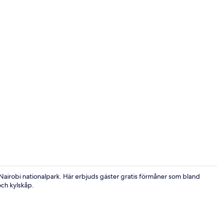
Avgiftsfri pa
Nairobi nationalpark. Här erbjuds gäster gratis förmåner som bland
och kylskåp.
Trappa