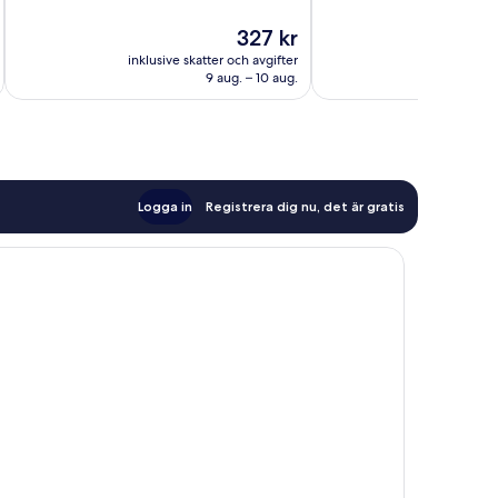
Väldigt
Fantastiskt,
Priset
327 kr
bra,
17 recensioner
är
26 recensioner
inklusive skatter och avgifter
327 kr
9 aug. – 10 aug.
Logga in
Registrera dig nu, det är gratis