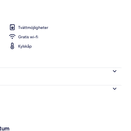
m | Terrass/Patio
Tvättmöjligheter
Gratis wi-fi
Kylskåp
atum