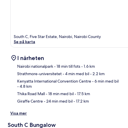
South C, Five Star Estate, Nairobi, Nairobi County
Se på karta
I närheten
Nairobi nationalpark
- 18 min till fots
- 1.6 km
Strathmore-universitetet
- 4 min med bil
- 2.2 km
Kar
Kenyatta International Convention Centre
- 6 min med bil
- 4.8 km
Thika Road Mall
- 18 min med bil
- 17.5 km
Giraffe Centre
- 24 min med bil
- 17.2 km
Visa mer
South C Bungalow