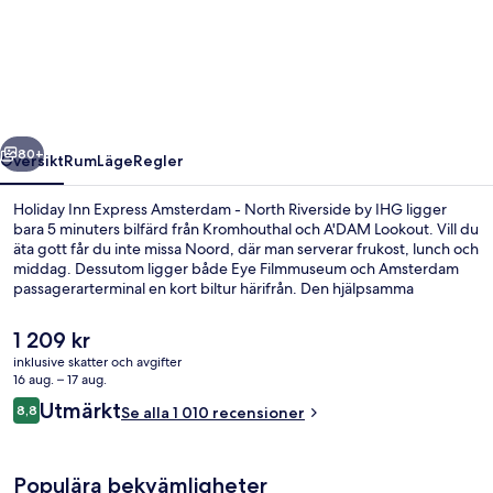
Inn
Express
Amsterdam
-
North
regående
Nästa
Riverside
80+
Översikt
Rum
Läge
Regler
by
Holiday Inn Express Amsterdam - North Riverside by IHG ligger
IHG
bara 5 minuters bilfärd från Kromhouthal och A'DAM Lookout. Vill du
äta gott får du inte missa Noord, där man serverar frukost, lunch och
middag. Dessutom ligger både Eye Filmmuseum och Amsterdam
passagerarterminal en kort biltur härifrån. Den hjälpsamma
personalen och den generella standarden brukar uppskattas av våra
resenärer. Boendet ligger bara en kort promenad från
Det
1 209 kr
kollektivtrafik. Till Noorderpark Station tar det inte mer än 9 minuter
nuvarande
inklusive skatter och avgifter
att gå.
priset
16 aug. – 17 aug.
Frukost, lunch och middag serveras
är
Recensioner
Utmärkt
8,8
Se alla 1 010 recensioner
1 209 kr
8,8 av 10,
Populära bekvämligheter