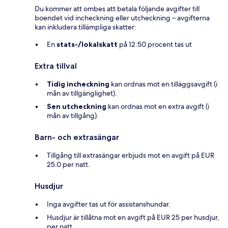
Du kommer att ombes att betala följande avgifter till
boendet vid incheckning eller utcheckning – avgifterna
kan inkludera tillämpliga skatter:
En
stats-/lokalskatt
på 12.50 procent tas ut
Extra tillval
Tidig incheckning
kan ordnas mot en tilläggsavgift (i
mån av tillgänglighet).
Sen utcheckning
kan ordnas mot en extra avgift (i
mån av tillgång).
Barn- och extrasängar
Tillgång till extrasängar erbjuds mot en avgift på EUR
25.0 per natt.
Husdjur
Inga avgifter tas ut för assistanshundar.
Husdjur är tillåtna mot en avgift på EUR 25 per husdjur,
per natt.