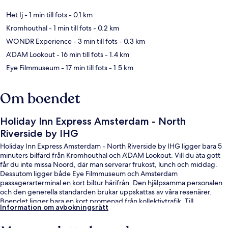
Het Ij
- 1 min till fots
- 0.1 km
Kromhouthal
- 1 min till fots
- 0.2 km
WONDR Experience
- 3 min till fots
- 0.3 km
A'DAM Lookout
- 16 min till fots
- 1.4 km
Eye Filmmuseum
- 17 min till fots
- 1.5 km
Om boendet
Holiday Inn Express Amsterdam - North
Riverside by IHG
Holiday Inn Express Amsterdam - North Riverside by IHG ligger bara 5
minuters bilfärd från Kromhouthal och A'DAM Lookout. Vill du äta gott
får du inte missa Noord, där man serverar frukost, lunch och middag.
Dessutom ligger både Eye Filmmuseum och Amsterdam
passagerarterminal en kort biltur härifrån. Den hjälpsamma personalen
och den generella standarden brukar uppskattas av våra resenärer.
Boendet ligger bara en kort promenad från kollektivtrafik. Till
Information om avbokningsrätt
Noorderpark Station tar det inte mer än 9 minuter att gå.