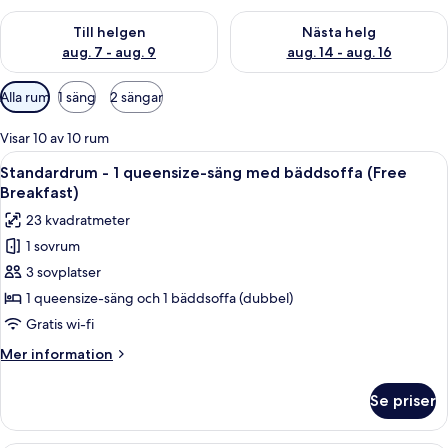
Kontrollera tillgängligheten för den här helgen aug. 7 - aug. 9
Kontrollera tillgängligheten fö
Till helgen
Nästa helg
aug. 7 - aug. 9
aug. 14 - aug. 16
Tillgängliga
Alla rum
1 säng
2 sängar
filter
för
Visar 10 av 10 rum
rum
Öppna
En säng med vita och orangefärgade 
12
Standardrum - 1 queensize-säng med bäddsoffa (Free
alla
Breakfast)
foton
23 kvadratmeter
för
1 sovrum
Standardrum
3 sovplatser
-
1
1 queensize-säng och 1 bäddsoffa (dubbel)
queensize-
Gratis wi-fi
säng
Mer
Mer information
med
information
bäddsoffa
om
Se priser
Standardrum
(Free
-
Breakfast)
1