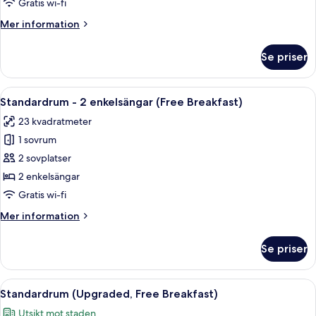
Gratis wi-fi
Mer
Mer information
information
om
Se priser
Standardrum
(Free
Breakfast)
Öppna
En säng med vita och orangefärgade 
13
Standardrum - 2 enkelsängar (Free Breakfast)
alla
23 kvadratmeter
foton
1 sovrum
för
Standardrum
2 sovplatser
-
2 enkelsängar
2
Gratis wi-fi
enkelsängar
Mer
Mer information
(Free
information
Breakfast)
om
Se priser
Standardrum
-
2
Öppna
Ett modernt hotellrum med en stor säng
9
enkelsängar
Standardrum (Upgraded, Free Breakfast)
alla
(Free
Utsikt mot staden