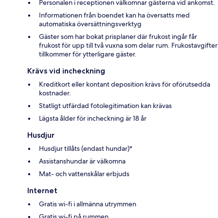
Personalen i receptionen välkomnar gästerna vid ankomst.
Informationen från boendet kan ha översatts med
automatiska översättningsverktyg
Gäster som har bokat prisplaner där frukost ingår får
frukost för upp till två vuxna som delar rum. Frukostavgifter
tillkommer för ytterligare gäster.
Krävs vid incheckning
Kreditkort eller kontant deposition krävs för oförutsedda
kostnader.
Statligt utfärdad fotolegitimation kan krävas
Lägsta ålder för incheckning är 18 år
Husdjur
Husdjur tillåts (endast hundar)*
Assistanshundar är välkomna
Mat- och vattenskålar erbjuds
Internet
Gratis wi-fi i allmänna utrymmen
Gratis wi-fi på rummen