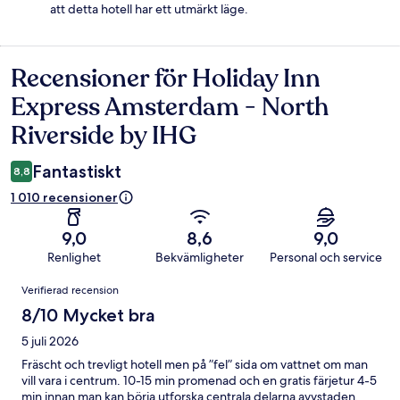
att detta hotell har ett utmärkt läge.
Recensioner för Holiday Inn
Recensioner
Express Amsterdam - North
Riverside by IHG
Fantastiskt
8,8
1 010 recensioner
9,0
8,6
9,0
Renlighet
Bekvämligheter
Personal och service
Recensioner
Verifierad recension
8/10 Mycket bra
5 juli 2026
Fräscht och trevligt hotell men på ”fel” sida om vattnet om man
vill vara i centrum. 10-15 min promenad och en gratis färjetur 4-5
min innan man kan börja utforska centrala delarna avvstaden.