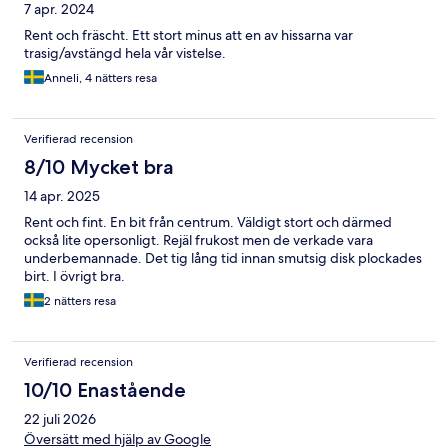
7 apr. 2024
Rent och fräscht. Ett stort minus att en av hissarna var
trasig/avstängd hela vår vistelse.
Anneli, 4 nätters resa
Verifierad recension
8/10 Mycket bra
14 apr. 2025
Rent och fint. En bit från centrum. Väldigt stort och därmed
också lite opersonligt. Rejäl frukost men de verkade vara
underbemannade. Det tig lång tid innan smutsig disk plockades
birt. I övrigt bra.
2 nätters resa
Verifierad recension
10/10 Enastående
22 juli 2026
Översätt med hjälp av Google