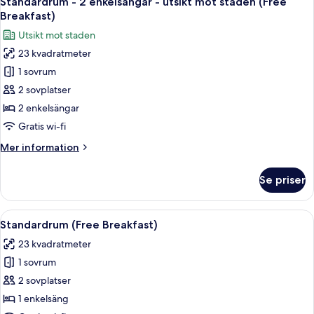
Standardrum - 2 enkelsängar - utsikt mot staden (Free
alla
-
Breakfast)
tillgänglighetsanpassat
foton
Utsikt mot staden
(Free
för
Breakfast)
23 kvadratmeter
Standardrum
1 sovrum
-
2
2 sovplatser
enkelsängar
2 enkelsängar
-
Gratis wi-fi
utsikt
Mer
Mer information
mot
information
staden
om
Se priser
Standardrum
(Free
-
Breakfast)
2
Öppna
Ett hotellrum med en säng, en tv som
13
enkelsängar
Standardrum (Free Breakfast)
alla
-
23 kvadratmeter
utsikt
foton
mot
1 sovrum
för
staden
Standardrum
2 sovplatser
(Free
(Free
Breakfast)
1 enkelsäng
Breakfast)