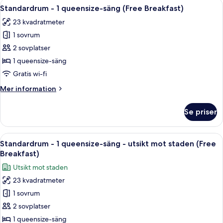
Öppna
Ett hotellrum med en säng, en tv som
15
queensize-
Standardrum - 1 queensize-säng (Free Breakfast)
alla
säng
23 kvadratmeter
med
foton
bäddsoffa
1 sovrum
för
(Free
Standardrum
2 sovplatser
Breakfast)
-
1 queensize-säng
1
Gratis wi-fi
queensize-
Mer
Mer information
säng
information
(Free
om
Se priser
Standardrum
Breakfast)
-
1
Öppna
Ett hotellrum med två sängar, ett skri
16
queensize-
Standardrum - 1 queensize-säng - utsikt mot staden (Free
alla
säng
Breakfast)
(Free
foton
Utsikt mot staden
Breakfast)
för
23 kvadratmeter
Standardrum
1 sovrum
-
1
2 sovplatser
queensize-
1 queensize-säng