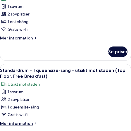
Breakfast)
foton
1 sovrum
för
Standardrum
2 sovplatser
(Upgraded,
1 enkelsäng
Free
Gratis wi-fi
Breakfast)
Mer
Mer information
information
om
Se priser
Standardrum
(Upgraded,
Free
Öppna
En säng med vita och orangefärgade 
12
Breakfast)
Standardrum - 1 queensize-säng - utsikt mot staden (Top
alla
Floor, Free Breakfast)
foton
Utsikt mot staden
för
1 sovrum
Standardrum
2 sovplatser
-
1
1 queensize-säng
queensize-
Gratis wi-fi
säng
Mer
Mer information
-
information