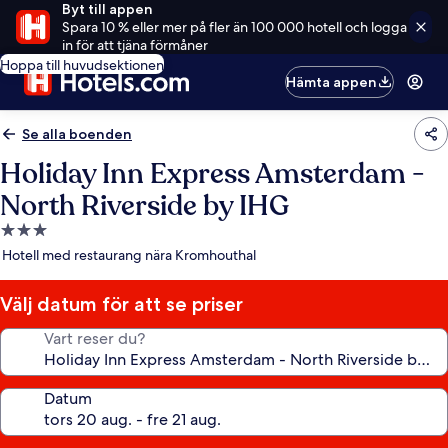
Byt till appen
Spara 10 % eller mer på fler än 100 000 hotell och logga
in för att tjäna förmåner
Hoppa till huvudsektionen
Hämta appen
Se alla boenden
Holiday Inn Express Amsterdam -
North Riverside by IHG
3.0-
stjärnigt
Hotell med restaurang nära Kromhouthal
boende
Välj datum för att se priser
Vart reser du?
Datum