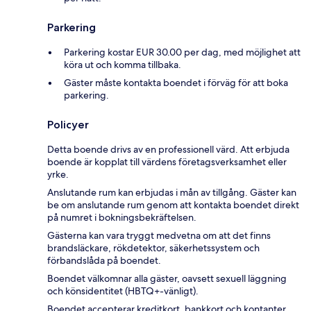
Parkering
Parkering kostar EUR 30.00 per dag, med möjlighet att
köra ut och komma tillbaka.
Gäster måste kontakta boendet i förväg för att boka
parkering.
Policyer
Detta boende drivs av en professionell värd. Att erbjuda
boende är kopplat till värdens företagsverksamhet eller
yrke.
Anslutande rum kan erbjudas i mån av tillgång. Gäster kan
be om anslutande rum genom att kontakta boendet direkt
på numret i bokningsbekräftelsen.
Gästerna kan vara tryggt medvetna om att det finns
brandsläckare, rökdetektor, säkerhetssystem och
förbandslåda på boendet.
Boendet välkomnar alla gäster, oavsett sexuell läggning
och könsidentitet (HBTQ+-vänligt).
Boendet accepterar kreditkort, bankkort och kontanter.