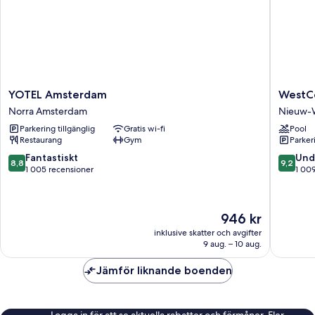
(Free
Breakfast,
Top
Floor)
YOTEL
WestCo
YOTEL Amsterdam
WestCo
Amsterdam
Fashion
Norra Amsterdam
Nieuw-
Norra
Hotel
Parkering tillgänglig
Gratis wi-fi
Pool
Amsterdam
Amster
Restaurang
Gym
Parkeri
Nieuw-
West
8.8
9.2
Fantastiskt
Und
8,8
9,2
av
av
1 005 recensioner
1 00
10,
10,
Fantastiskt,
Underba
1 005 recensioner
1 009 re
Priset
946 kr
är
inklusive skatter och avgifter
946 kr
9 aug. – 10 aug.
Jämför liknande boenden
Logga in för att se aktuella rabatter och förmåner. Fler