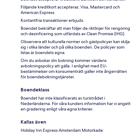
Följande kreditkort accepteras: Visa, Mastercard och
American Express.
Kontantfria transaktioner erbjuds.
Boendet bekräftar att man följer de riktlinjer för rengöring
och desinficering som utfärdats av Clean Promise (IHG).
Observera att kulturella normer och gästpolicyer kan skilja
sig i olika länder och på olika boenden. De policyer som
listas är boendets egna.
Om du avbokar din bokning kommer värdens
avbokningspolicy att gälla. I enlighet med EU-
bestämmelser om konsumenträtt gäller inte ångerrätten
för boendebokningstjänster.
Boendeklass
Boendet har inte klassificerats av turistrådet i
Nederländerna. För våra kunders information har vi angett
en gradering enligt våra egna kriterier.
Kallas även
Holiday Inn Express Amsterdam Motorkade