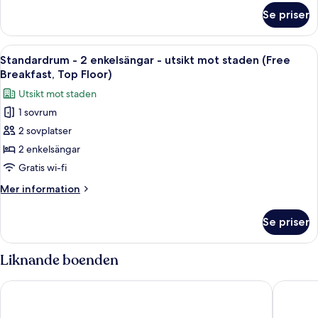
utsikt
om
Se priser
Standardrum
mot
-
staden
1
Öppna
En säng med vita och orangefärgade 
(Top
10
queensize-
Standardrum - 2 enkelsängar - utsikt mot staden (Free
alla
säng
Floor,
Breakfast, Top Floor)
-
foton
Free
Utsikt mot staden
utsikt
för
Breakfast)
mot
1 sovrum
Standardrum
staden
2 sovplatser
-
(Top
Floor,
2
2 enkelsängar
Free
enkelsängar
Gratis wi-fi
Breakfast)
-
Mer
Mer information
utsikt
information
mot
om
Se priser
Standardrum
staden
-
(Free
2
Liknande boenden
Breakfast,
enkelsängar
-
Top
YOTEL Amsterdam
WestCor
utsikt
Floor)
mot
staden