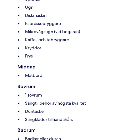
Ugn
Diskmaskin
Espressobryggare
Mikrovågsugn (vid begäran)
Kaffe- och tebryggare
Kryddor
Frys
Middag
Matbord
Sovrum
1 sovrum
Sängtillbehör av högsta kvalitet
Duntäcke
Sängkläder tillhandahålls
Badrum
Badkar eller dusch