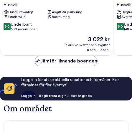
Husavik
Húsavík
Husavik
Husavik
Husavik
Husavik
Husdjursvänligt
Avgiftsfri parkering
Flygtr
Gratis wi-fi
Restaurang
Avgift
9.0
9.0
Underbart
Und
9,0
9,0
av
av
680 recensioner
148 
10,
10,
Priset
3 022 kr
Underbart,
Underba
är
680 recensioner
148 rece
inklusive skatter och avgifter
3 022 kr
6 sep. – 7 sep.
Jämför liknande boenden
Logga in för att se aktuella rabatter och förmåner. Fler
förmåner för fler äventyr!
Logga in
Registrera dig nu, det är gratis
Om området