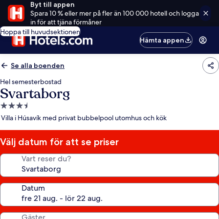
Byt till appen
Spara 10 % eller mer på fler än 100 000 hotell och logga
in för att tjäna förmåner
Hoppa till huvudsektionen
Hämta appen
Se alla boenden
Hel semesterbostad
Svartaborg
3.5-
stjärnigt
Villa i Húsavík med privat bubbelpool utomhus och kök
boende
Välj datum för att se priser
Vart reser du?
Datum
Gäster