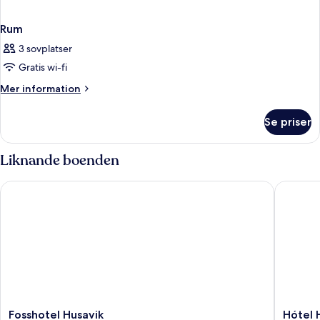
Rum
3 sovplatser
Gratis wi-fi
Mer
Mer information
information
om
Se priser
Rum
Liknande boenden
Fosshotel Husavik
Hótel Hú
Fosshotel
Hótel
Fosshotel Husavik
Hótel 