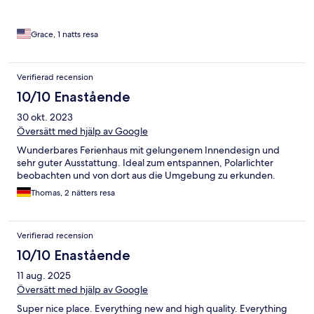
scent, cookbook for reference... ) And the hot-tub!! I think I
want to re-visit Iceland just to use this place's hot-tub.
Everything was so perfect and lovely. Thank you for the
Grace, 1 natts resa
wonderful experience.
Verifierad recension
10/10 Enastående
30 okt. 2023
Översätt med hjälp av Google
Wunderbares Ferienhaus mit gelungenem Innendesign und
sehr guter Ausstattung. Ideal zum entspannen, Polarlichter
beobachten und von dort aus die Umgebung zu erkunden.
Thomas, 2 nätters resa
Verifierad recension
10/10 Enastående
11 aug. 2025
Översätt med hjälp av Google
Super nice place. Everything new and high quality. Everything