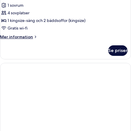
alla
1 sovrum
foton
4 sovplatser
för
Lyxvilla
1 kingsize-säng och 2 bäddsoffor (kingsize)
-
Gratis wi-fi
1
Mer
Mer information
sovrum
information
om
Se priser
Lyxvilla
-
1
sovrum