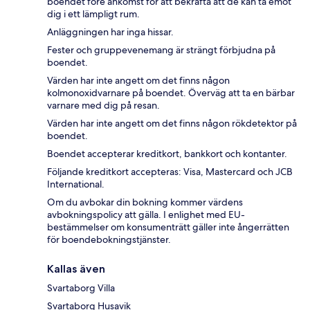
boendet före ankomst för att bekräfta att de kan ta emot
dig i ett lämpligt rum.
Anläggningen har inga hissar.
Fester och gruppevenemang är strängt förbjudna på
boendet.
Värden har inte angett om det finns någon
kolmonoxidvarnare på boendet. Överväg att ta en bärbar
varnare med dig på resan.
Värden har inte angett om det finns någon rökdetektor på
boendet.
Boendet accepterar kreditkort, bankkort och kontanter.
Följande kreditkort accepteras: Visa, Mastercard och JCB
International.
Om du avbokar din bokning kommer värdens
avbokningspolicy att gälla. I enlighet med EU-
bestämmelser om konsumenträtt gäller inte ångerrätten
för boendebokningstjänster.
Kallas även
Svartaborg Villa
Svartaborg Husavik