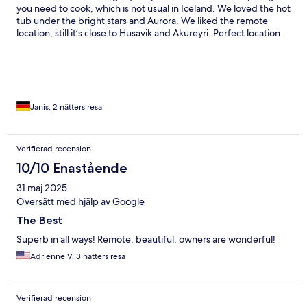
you need to cook, which is not usual in Iceland. We loved the hot
tub under the bright stars and Aurora. We liked the remote
location; still it’s close to Husavik and Akureyri. Perfect location
to explore the north of Iceland!
Janis, 2 nätters resa
Verifierad recension
10/10 Enastående
31 maj 2025
Översätt med hjälp av Google
The Best
Superb in all ways! Remote, beautiful, owners are wonderful!
Adrienne V, 3 nätters resa
Verifierad recension