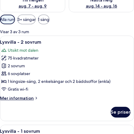
Till helgen
Nästa helg
aug. 7 - aug. 9
aug. 14 - aug. 16
Tillgängliga
Alla rum
3+ sängar
1 säng
filter
för
Visar 3 av 3 rum
rum
Öppna
Ett sovrum med en väggpanel av trä, 
23
Lyxvilla - 2 sovrum
alla
Utsikt mot dalen
foton
75 kvadratmeter
för
Lyxvilla
2 sovrum
-
6 sovplatser
2
1 kingsize-säng, 2 enkelsängar och 2 bäddsoffor (enkla)
sovrum
Gratis wi-fi
Mer
Mer information
information
om
Se priser
Lyxvilla
-
2
Öppna
Ett modernt hus med ett sluttande ta
18
sovrum
Lyxvilla - 1 sovrum