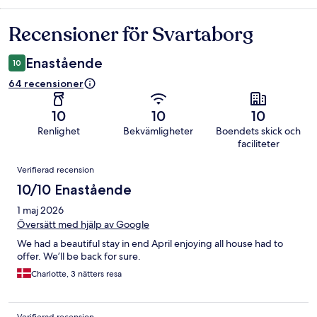
Recensioner för Svartaborg
Recensioner
Enastående
10
64 recensioner
10
10
10
Renlighet
Bekvämligheter
Boendets skick och
faciliteter
Recensioner
Verifierad recension
10/10 Enastående
1 maj 2026
Översätt med hjälp av Google
We had a beautiful stay in end April enjoying all house had to
offer. We’ll be back for sure.
Charlotte, 3 nätters resa