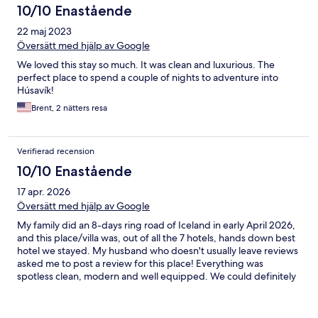
10/10 Enastående
22 maj 2023
Översätt med hjälp av Google
We loved this stay so much. It was clean and luxurious. The
perfect place to spend a couple of nights to adventure into
Húsavík!
Brent, 2 nätters resa
Verifierad recension
10/10 Enastående
17 apr. 2026
Översätt med hjälp av Google
My family did an 8-days ring road of Iceland in early April 2026,
and this place/villa was, out of all the 7 hotels, hands down best
hotel we stayed. My husband who doesn't usually leave reviews
asked me to post a review for this place! Everything was
spotless clean, modern and well equipped. We could definitely
feel the owners' thoughtful touches throughout the villa
(wooden chess set, warm blanket, olive oil for cooking, artistic
coffee/tea cups, Reykjavik candle company 'hotel-lobby' room