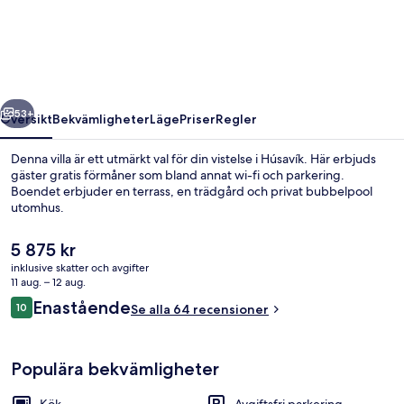
regående
Nästa
53+
Översikt
Bekvämligheter
Läge
Priser
Regler
Denna villa är ett utmärkt val för din vistelse i Húsavík. Här erbjuds
gäster gratis förmåner som bland annat wi-fi och parkering.
Boendet erbjuder en terrass, en trädgård och privat bubbelpool
utomhus.
Det
5 875 kr
nuvarande
inklusive skatter och avgifter
priset
11 aug. – 12 aug.
är
Recensioner
Enastående
10
Exteriör
Se alla 64 recensioner
5 875 kr
10 av 10,
Populära bekvämligheter