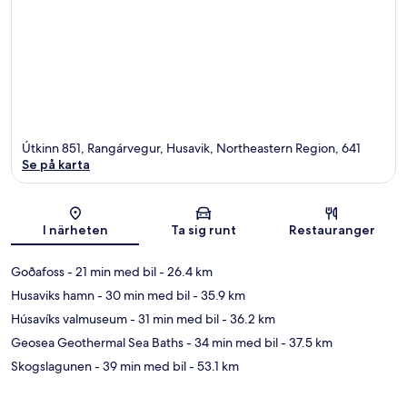
Útkinn 851, Rangárvegur, Husavik, Northeastern Region, 641
Se på karta
Karta
I närheten
Ta sig runt
Restauranger
Goðafoss
- 21 min med bil
- 26.4 km
Husaviks hamn
- 30 min med bil
- 35.9 km
Húsavíks valmuseum
- 31 min med bil
- 36.2 km
Geosea Geothermal Sea Baths
- 34 min med bil
- 37.5 km
Skogslagunen
- 39 min med bil
- 53.1 km