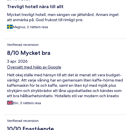
Trevligt hotell nära till allt
Mycket trevligt hotell, men sängen var jättehård. Annars inget
att anmärka på. God frukost till rimligt pris.
Magnus, 2 nätters resa
Verifierad recension
8/10 Mycket bra
3 apr. 2026
Översätt med hjälp av Google
Helt okej ställe med hänsyn till att det är menat att vara budget-
vänligt. Att varje våning har en gemensam liten kaffe-hörna med
kaffemaskin för te och kaffe, samt en liten kyl med mjölk plus
strykjärn och strykbrädor att låna uppskattades och kändes som
ett bra hållbarhetsinitiativ. Hotellets stil var modern och kreativ
med mycket inslag av fina färger och växter. Rummen hade lite
Elin, 3 nätters resa
av en industriell/urban inredningsstil och var trevliga och unika.
Nära till centrum, resturanger och mataffär. Det vi har att klaga
på är främst madrassen, som var näst intill ett stenblock - Väldigt
Verifierad recension
hård och obekväm. Kuddarna var också ganska platta och
livlösa. Vi saknade en liten privat kyl på rummet för egen
10/10 Enastående