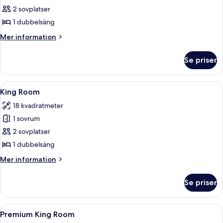
King
2 sovplatser
Room
1 dubbelsäng
(No
Mer
Mer information
Window)
information
om
Se priser
King
Room
(No
Öppna
Ett hotellrum med en säng, en stol, en
13
Window)
King Room
alla
18 kvadratmeter
foton
1 sovrum
för
King
2 sovplatser
Room
1 dubbelsäng
Mer
Mer information
information
om
Se priser
King
Room
Öppna
Ett modernt hotellrum med ett trägolv
16
Premium King Room
alla