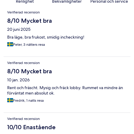
Renlighet
Bekvämligheter
Personal och service
Recensioner
Verifierad recension
8/10 Mycket bra
20 juni 2025
Bra läge, bra frukost, smidig incheckning!
Peter, 3 nätters resa
Verifierad recension
8/10 Mycket bra
10 jan. 2026
Rent och fräscht. Mysig och fräck lobby. Rummet va mindre än
förväntat men absolut ok.
Fredrik, 1 natts resa
Verifierad recension
10/10 Enastående