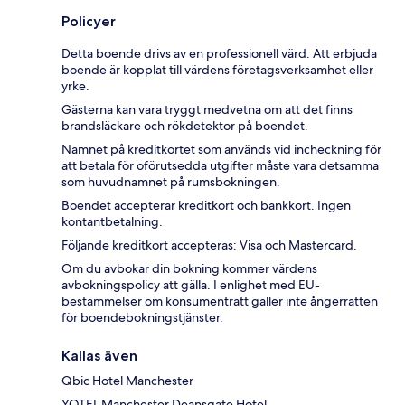
Policyer
Detta boende drivs av en professionell värd. Att erbjuda
boende är kopplat till värdens företagsverksamhet eller
yrke.
Gästerna kan vara tryggt medvetna om att det finns
brandsläckare och rökdetektor på boendet.
Namnet på kreditkortet som används vid incheckning för
att betala för oförutsedda utgifter måste vara detsamma
som huvudnamnet på rumsbokningen.
Boendet accepterar kreditkort och bankkort. Ingen
kontantbetalning.
Följande kreditkort accepteras: Visa och Mastercard.
Om du avbokar din bokning kommer värdens
avbokningspolicy att gälla. I enlighet med EU-
bestämmelser om konsumenträtt gäller inte ångerrätten
för boendebokningstjänster.
Kallas även
Qbic Hotel Manchester
YOTEL Manchester Deansgate Hotel