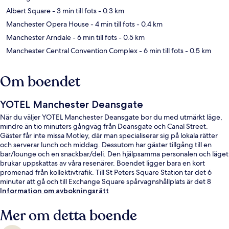
Albert Square
- 3 min till fots
- 0.3 km
Manchester Opera House
- 4 min till fots
- 0.4 km
Manchester Arndale
- 6 min till fots
- 0.5 km
Manchester Central Convention Complex
- 6 min till fots
- 0.5 km
Om boendet
YOTEL Manchester Deansgate
När du väljer YOTEL Manchester Deansgate bor du med utmärkt läge,
mindre än tio minuters gångväg från Deansgate och Canal Street.
Gäster får inte missa Motley, där man specialiserar sig på lokala rätter
och serverar lunch och middag. Dessutom har gäster tillgång till en
bar/lounge och en snackbar/deli. Den hjälpsamma personalen och läget
brukar uppskattas av våra resenärer. Boendet ligger bara en kort
promenad från kollektivtrafik. Till St Peters Square Station tar det 6
minuter att gå och till Exchange Square spårvagnshållplats är det 8
minuter.
Information om avbokningsrätt
Mer om detta boende