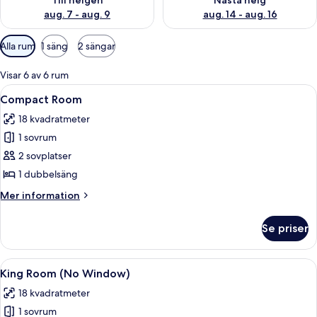
Till helgen
Nästa helg
aug. 7 - aug. 9
aug. 14 - aug. 16
Tillgängliga
Alla rum
1 säng
2 sängar
filter
för
Visar 6 av 6 rum
rum
Öppna
Ett modernt hotellrum med trägolv, e
14
Compact Room
alla
18 kvadratmeter
foton
1 sovrum
för
Compact
2 sovplatser
Room
1 dubbelsäng
Mer
Mer information
information
om
Se priser
Compact
Room
Öppna
Ett modernt hotellrum med en sängram 
10
King Room (No Window)
alla
18 kvadratmeter
foton
1 sovrum
för