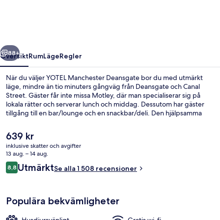
regående
Nästa
88+
Översikt
Rum
Läge
Regler
När du väljer YOTEL Manchester Deansgate bor du med utmärkt
läge, mindre än tio minuters gångväg från Deansgate och Canal
Street. Gäster får inte missa Motley, där man specialiserar sig på
lokala rätter och serverar lunch och middag. Dessutom har gäster
tillgång till en bar/lounge och en snackbar/deli. Den hjälpsamma
personalen och läget brukar uppskattas av våra resenärer. Boendet
ligger bara en kort promenad från kollektivtrafik. Till St Peters
Det
639 kr
Square Station tar det 6 minuter att gå och till Exchange Square
nuvarande
inklusive skatter och avgifter
spårvagnshållplats är det 8 minuter.
priset
13 aug. – 14 aug.
Lunch och middag serveras
är
Recensioner
Utmärkt
8,8
Se alla 1 508 recensioner
639 kr
8,8 av 10,
Populära bekvämligheter