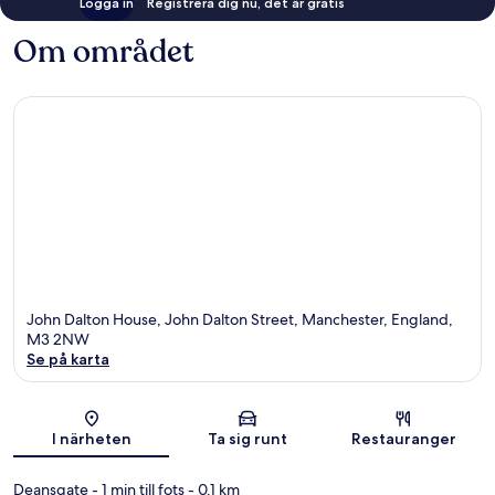
Logga in
Registrera dig nu, det är gratis
Om området
John Dalton House, John Dalton Street, Manchester, England,
M3 2NW
Se på karta
Karta
I närheten
Ta sig runt
Restauranger
Deansgate
- 1 min till fots
- 0.1 km