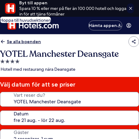
Byt till appen
Spara 10 % eller mer på fler än 100 000 hotell och logga
in för att tjäna förmåner
Hoppa till huvudsektionen
Hämta appen
Se alla boenden
YOTEL Manchester Deansgate
4.0-
stjärnigt
Hotell med restaurang nära Deansgate
boende
Välj datum för att se priser
Vart reser du?
Datum
Gäster