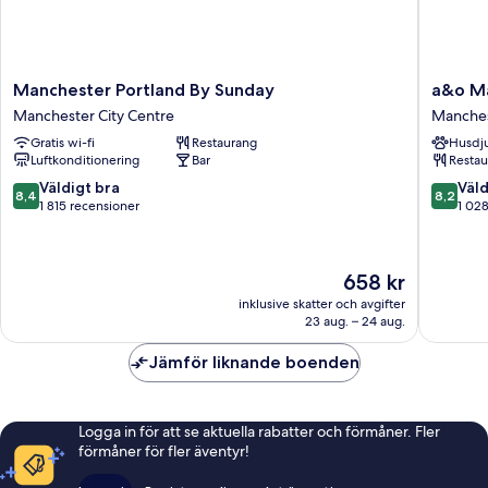
Manchester
a&o
Manchester Portland By Sunday
a&o Ma
Portland
Manches
Manchester City Centre
Manches
By
City
Gratis wi-fi
Restaurang
Husdju
Sunday
Centre
Luftkonditionering
Bar
Restau
Manchester
Manches
City
City
8.4
8.2
Väldigt bra
Väld
8,4
8,2
Centre
Centre
av
av
1 815 recensioner
1 02
10,
10,
Väldigt
Väldigt
bra,
bra,
Priset
658 kr
1 815 recensioner
1 028 re
är
inklusive skatter och avgifter
658 kr
23 aug. – 24 aug.
Jämför liknande boenden
Logga in för att se aktuella rabatter och förmåner. Fler
förmåner för fler äventyr!