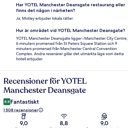
Har YOTEL Manchester Deansgate restaurang eller
finns det någon i närheten?
Ja, Motley erbjuder lokala rätter.
Hur är området vid YOTEL Manchester Deansgate?
YOTEL Manchester Deansgate ligger i Manchester City Centre,
6 minuters promenad från St Peters Square Station och 9
minuters promenad från Manchester Central Convention
Complex. Andra resenärer gillar det utmärkta läge som detta
hotell erbjuder.
Recensioner för YOTEL
Recensioner
Manchester Deansgate
Fantastiskt
8,8
1 508 recensioner
9,0
8,8
9,0