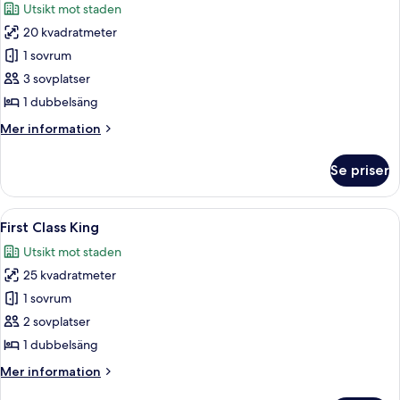
Utsikt mot staden
foton
20 kvadratmeter
för
Premium
1 sovrum
King
3 sovplatser
Room
1 dubbelsäng
Mer
Mer information
information
om
Se priser
Premium
King
Room
Öppna
Ett modernt hotellrum med en stor sä
13
First Class King
alla
Utsikt mot staden
foton
25 kvadratmeter
för
First
1 sovrum
Class
2 sovplatser
King
1 dubbelsäng
Mer
Mer information
information