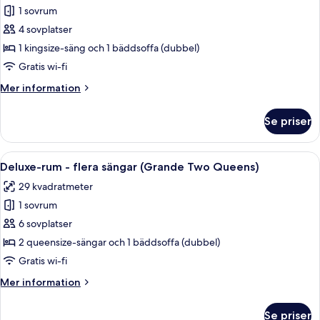
bäddsoffa
1 sovrum
Svit
(Junior
4 sovplatser
Presidential
Suite
King)
-
1 kingsize-säng och 1 bäddsoffa (dubbel)
1
Gratis wi-fi
kingsize-
Mer
Mer information
säng
information
med
om
Se priser
Svit
bäddsoffa
Presidential
-
-
Öppna
Ett hotellrum med en stor säng, en soff
bubbelpool
4
1
Deluxe-rum - flera sängar (Grande Two Queens)
alla
kingsize-
(Presidential
29 kvadratmeter
säng
foton
Suite)
med
1 sovrum
för
bäddsoffa
Deluxe-
6 sovplatser
-
rum
bubbelpool
2 queensize-sängar och 1 bäddsoffa (dubbel)
(Presidential
-
Gratis wi-fi
Suite)
flera
Mer
Mer information
sängar
information
(Grande
om
Se priser
Deluxe-