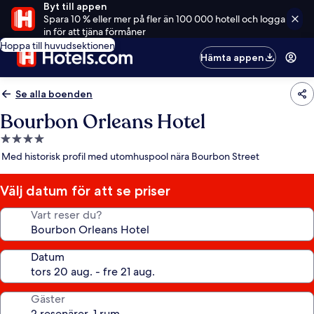
Byt till appen
Spara 10 % eller mer på fler än 100 000 hotell och logga
in för att tjäna förmåner
Hoppa till huvudsektionen
Hämta appen
Se alla boenden
Bourbon Orleans Hotel
4.0-
stjärnigt
Med historisk profil med utomhuspool nära Bourbon Street
boende
Välj datum för att se priser
Vart reser du?
Datum
Gäster