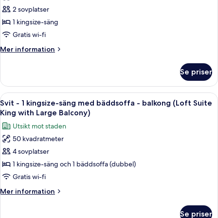
för
King)
2 sovplatser
Standardrum
1 kingsize-säng
-
1
Gratis wi-fi
kingsize-
Mer
Mer information
säng
information
om
(Petite
Se priser
Standardrum
King
-
with
1
Öppna
Ett hotellrum med en stor säng, en byr
9
Courtyard
kingsize-
Svit - 1 kingsize-säng med bäddsoffa - balkong (Loft Suite
alla
säng
Balcony)
King with Large Balcony)
(Petite
foton
Utsikt mot staden
King
för
with
50 kvadratmeter
Svit
Courtyard
4 sovplatser
-
Balcony)
1
1 kingsize-säng och 1 bäddsoffa (dubbel)
kingsize-
Gratis wi-fi
säng
Mer
Mer information
med
information
bäddsoffa
om
Se priser
Svit