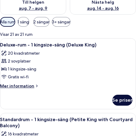
Till helgen
Nästa helg
aug. 7 - aug. 9
aug. 14 - aug. 16
Tillgängliga
Alla rum
1 säng
2 sängar
3+ sängar
filter
för
Visar 21 av 21 rum
rum
Öppna
Ett hotellrum med en säng, en soffa, e
4
Deluxe-rum - 1 kingsize-säng (Deluxe King)
alla
20 kvadratmeter
foton
2 sovplatser
för
Deluxe-
1 kingsize-säng
rum
Gratis wi-fi
-
Mer
Mer information
1
information
kingsize-
om
Se priser
Deluxe-
säng
rum
(Deluxe
-
Öppna
En balkong med ett bord dukat för mi
King)
5
1
Standardrum - 1 kingsize-säng (Petite King with Courtyard
alla
kingsize-
Balcony)
säng
foton
16 kvadratmeter
(Deluxe