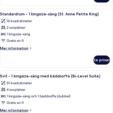
-
-
balkong
1
Öppna
En snyggt bäddad säng med en mörk s
(Loft
4
kingsize-
Standardrum - 1 kingsize-säng (St. Anne Petite King)
alla
säng
Suite
16 kvadratmeter
med
foton
King
bäddsoffa
2 sovplatser
för
with
-
Standardrum
1 kingsize-säng
Large
balkong
-
(Loft
Gratis wi-fi
Balcony)
Suite
1
Mer
Mer information
King
kingsize-
information
with
säng
om
Large
Se priser
Standardrum
(St.
Balcony)
-
Anne
1
Öppna
Ett hotellrum med en stor säng, en byr
Petite
7
kingsize-
Svit - 1 kingsize-säng med bäddsoffa (Bi-Level Suite)
alla
säng
King)
51 kvadratmeter
(St.
foton
Anne
4 sovplatser
för
Petite
Svit
1 kingsize-säng och 1 bäddsoffa (dubbel)
King)
-
Gratis wi-fi
1
Mer
Mer information