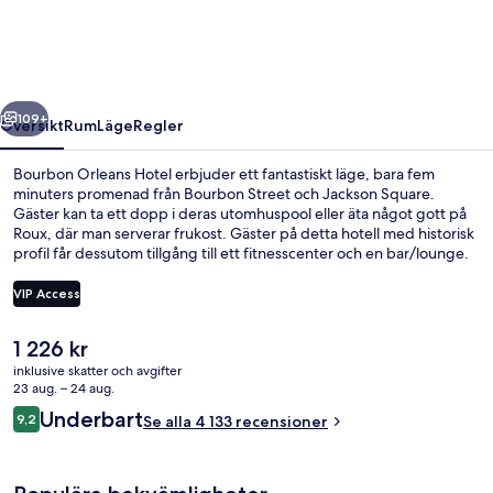
regående
Nästa
109+
Översikt
Rum
Läge
Regler
Bourbon Orleans Hotel erbjuder ett fantastiskt läge, bara fem
minuters promenad från Bourbon Street och Jackson Square.
Gäster kan ta ett dopp i deras utomhuspool eller äta något gott på
Roux, där man serverar frukost. Gäster på detta hotell med historisk
profil får dessutom tillgång till ett fitnesscenter och en bar/lounge.
Andra resenärer uppskattar poolen och den hjälpsamma
personalen. Kollektivtrafik finns i närheten. Till Dumaine St Station
VIP Access
tar det 6 minuter att gå och till Ursulines Ave hållplats är det 9
minuter.
Det
1 226 kr
Utomhuspool, gratis cabanor och para
nuvarande
inklusive skatter och avgifter
priset
23 aug. – 24 aug.
är
Recensioner
Underbart
9,2
Se alla 4 133 recensioner
1 226 kr
9,2 av 10,