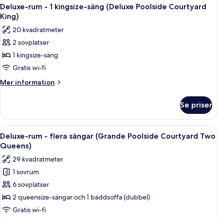
Öppna
Two
5
2
Deluxe-rum - 1 kingsize-säng (Deluxe Poolside Courtyard
alla
queensize-
Queens)
King)
sängar
foton
20 kvadratmeter
(Deluxe
för
Poolside
2 sovplatser
Deluxe-
Courtyard
1 kingsize-säng
rum
Two
Queens)
-
Gratis wi-fi
1
Mer
Mer information
kingsize-
information
om
säng
Se priser
Deluxe-
(Deluxe
rum
Poolside
-
Öppna
Ett hotellrum med två sängar, en soffa,
5
Courtyard
1
Deluxe-rum - flera sängar (Grande Poolside Courtyard Two
alla
kingsize-
King)
Queens)
säng
foton
29 kvadratmeter
(Deluxe
för
Poolside
1 sovrum
Deluxe-
Courtyard
6 sovplatser
rum
King)
-
2 queensize-sängar och 1 bäddsoffa (dubbel)
flera
Gratis wi-fi