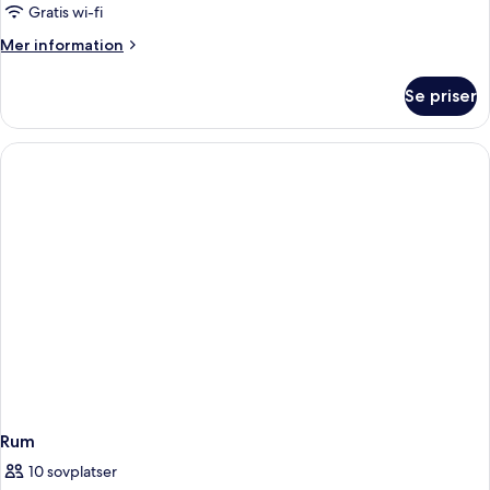
Gratis wi-fi
Mer
Mer information
information
om
Se priser
Rum
Rum
10 sovplatser