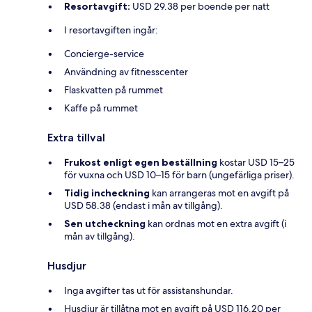
Resortavgift:
USD 29.38 per boende per natt
I resortavgiften ingår:
Concierge-service
Användning av fitnesscenter
Flaskvatten på rummet
Kaffe på rummet
Extra tillval
Frukost enligt egen beställning
kostar USD 15–25
för vuxna och USD 10–15 för barn (ungefärliga priser).
Tidig incheckning
kan arrangeras mot en avgift på
USD 58.38 (endast i mån av tillgång).
Sen utcheckning
kan ordnas mot en extra avgift (i
mån av tillgång).
Husdjur
Inga avgifter tas ut för assistanshundar.
Husdjur är tillåtna mot en avgift på USD 116.20 per