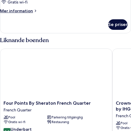
Gratis wi-fi
Mer
Mer information
information
om
Se priser
Rum
Liknande boenden
Four Points By Sheraton French Quarter
Crowne P
Four
Crowne
Four Points By Sheraton French Quarter
Crowne
Points
Plaza
by IHG
French Quarter
By
New
French 
Pool
Parkering tillgänglig
Sheraton
Orleans
Gratis wi-fi
Restaurang
French
French
Pool
Gratis 
Quarter
Qtr
9.2
Underbart