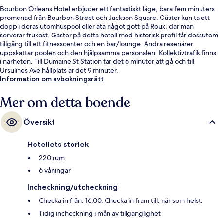
Bourbon Orleans Hotel erbjuder ett fantastiskt läge, bara fem minuters
promenad från Bourbon Street och Jackson Square. Gäster kan ta ett
dopp i deras utomhuspool eller äta något gott på Roux, där man
serverar frukost. Gäster på detta hotell med historisk profil får dessutom
tillgång till ett fitnesscenter och en bar/lounge. Andra resenärer
uppskattar poolen och den hjälpsamma personalen. Kollektivtrafik finns
i närheten. Till Dumaine St Station tar det 6 minuter att gå och till
Ursulines Ave hållplats är det 9 minuter.
Information om avbokningsrätt
Mer om detta boende
Översikt
Hotellets storlek
220 rum
6 våningar
Incheckning/utcheckning
Checka in från: 16.00. Checka in fram till: när som helst.
Tidig incheckning i mån av tillgänglighet