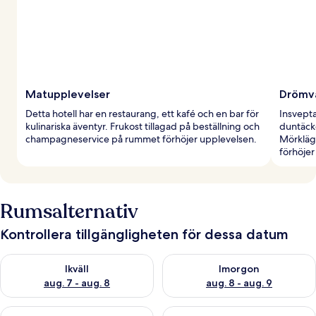
Matupplevelser
Drömvä
Detta hotell har en restaurang, ett kafé och en bar för
Insvepta
kulinariska äventyr. Frukost tillagad på beställning och
duntäcke
champagneservice på rummet förhöjer upplevelsen.
Mörkläg
förhöjer
Rumsalternativ
Kontrollera tillgängligheten för dessa datum
Kontrollera tillgängligheten för ikväll aug. 7 - aug. 8
Kontrollera tillgängligheten f
Ikväll
Imorgon
aug. 7 - aug. 8
aug. 8 - aug. 9
Kontrollera tillgängligheten för den här helgen aug. 7 - aug. 9
Kontrollera tillgängligheten fö