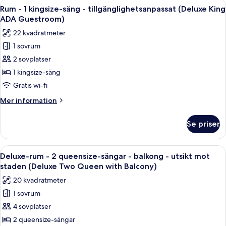
Öppna
Ett välordnat sovrum med en säng, tv
mot
4
flera
Rum - 1 kingsize-säng - tillgänglighetsanpassat (Deluxe King
alla
sängar
staden
ADA Guestroom)
-
foton
(Grand
22 kvadratmeter
balkong
för
Corner
-
1 sovrum
Rum
Suite
utsikt
2 sovplatser
-
mot
with
staden
1
1 kingsize-säng
Large
(Grand
kingsize-
Gratis wi-fi
Balcony)
Corner
säng
Suite
Mer
Mer information
-
with
information
Large
tillgänglighetsanpassat
om
Se priser
Balcony)
Rum
(Deluxe
-
King
1
Öppna
Ett hotellrum med två sängar, ett fö
ADA
5
kingsize-
Deluxe-rum - 2 queensize-sängar - balkong - utsikt mot
alla
säng
Guestroom)
staden (Deluxe Two Queen with Balcony)
-
foton
20 kvadratmeter
tillgänglighetsanpassat
för
(Deluxe
1 sovrum
Deluxe-
King
4 sovplatser
rum
ADA
Guestroom)
-
2 queensize-sängar