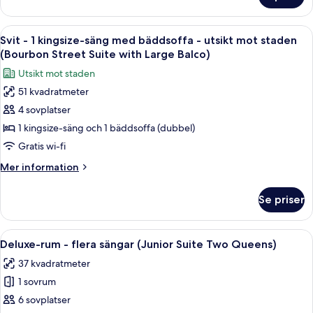
Two
rum
Queens)
-
Öppna
Ett hotellrum med en stor säng, en byr
6
flera
Svit - 1 kingsize-säng med bäddsoffa - utsikt mot staden
alla
sängar
(Bourbon Street Suite with Large Balco)
(Grande
foton
Utsikt mot staden
Two
för
Queens)
51 kvadratmeter
Svit
4 sovplatser
-
1
1 kingsize-säng och 1 bäddsoffa (dubbel)
kingsize-
Gratis wi-fi
säng
Mer
Mer information
med
information
bäddsoffa
om
Se priser
Svit
-
-
utsikt
1
Öppna
Ett hotellrum med två sängar, ett lite
mot
4
kingsize-
Deluxe-rum - flera sängar (Junior Suite Two Queens)
alla
säng
staden
37 kvadratmeter
med
foton
(Bourbon
bäddsoffa
1 sovrum
för
Street
-
Deluxe-
6 sovplatser
Suite
utsikt