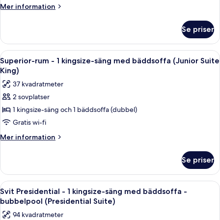
sängar
Mer
Mer information
(Grande
information
Poolside
om
Se priser
Deluxe-
Courtyard
rum
Two
-
Öppna
Ett sovrum med en stor säng, en soffa, 
Queens)
4
flera
Superior-rum - 1 kingsize-säng med bäddsoffa (Junior Suite
alla
sängar
King)
(Grande
foton
37 kvadratmeter
Poolside
för
Courtyard
2 sovplatser
Superior-
Two
1 kingsize-säng och 1 bäddsoffa (dubbel)
rum
Queens)
-
Gratis wi-fi
1
Mer
Mer information
kingsize-
information
om
säng
Se priser
Superior-
med
rum
bäddsoffa
-
Öppna
Ett modernt vardagsrum med ett runt m
7
(Junior
1
Svit Presidential - 1 kingsize-säng med bäddsoffa -
alla
kingsize-
Suite
bubbelpool (Presidential Suite)
säng
foton
King)
94 kvadratmeter
med
för