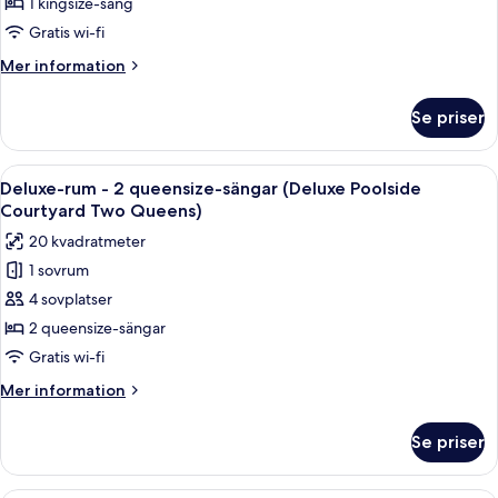
Standardrum
1 kingsize-säng
Queen)
-
Gratis wi-fi
1
Mer
Mer information
kingsize-
information
säng
om
Se priser
Standardrum
(Petite
-
King)
1
Öppna
Ett hotellrum med två sängar, ett lit
5
kingsize-
Deluxe-rum - 2 queensize-sängar (Deluxe Poolside
alla
säng
Courtyard Two Queens)
(Petite
foton
20 kvadratmeter
King)
för
1 sovrum
Deluxe-
4 sovplatser
rum
-
2 queensize-sängar
2
Gratis wi-fi
queensize-
Mer
Mer information
sängar
information
(Deluxe
om
Se priser
Deluxe-
Poolside
rum
Courtyard
-
Ett välordnat sovrum med en säng, tv