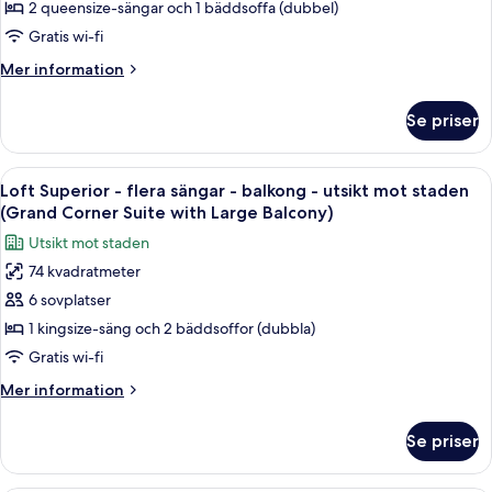
rum
mot
2 queensize-sängar och 1 bäddsoffa (dubbel)
with
staden
-
Large
Gratis wi-fi
(Bourbon
flera
Balco)
Street
Mer
Mer information
sängar
Suite
information
(Junior
with
om
Se priser
Large
Deluxe-
Suite
Balco)
rum
Two
-
Öppna
Ett hotellrum med en stor säng, en byr
Queens)
10
flera
Loft Superior - flera sängar - balkong - utsikt mot staden
alla
sängar
(Grand Corner Suite with Large Balcony)
(Junior
foton
Utsikt mot staden
Suite
för
Two
74 kvadratmeter
Loft
Queens)
6 sovplatser
Superior
-
1 kingsize-säng och 2 bäddsoffor (dubbla)
flera
Gratis wi-fi
sängar
Mer
Mer information
-
information
balkong
om
Se priser
Loft
-
Superior
utsikt
-