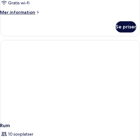
Gratis wi-fi
Mer
Mer information
information
om
Se priser
Rum
Rum
10 sovplatser