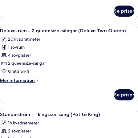
kingsize-
information
säng
om
Se priser
Svit
med
-
bäddsoffa
1
Öppna
Ett hotellrum med två sängar, ett lite
(Bi-
4
kingsize-
Deluxe-rum - 2 queensize-sängar (Deluxe Two Queen)
alla
säng
Level
20 kvadratmeter
med
foton
Suite)
bäddsoffa
1 sovrum
för
(Bi-
Deluxe-
4 sovplatser
Level
rum
Suite)
2 queensize-sängar
-
Gratis wi-fi
2
Mer
Mer information
queensize-
information
sängar
om
Se priser
Deluxe-
(Deluxe
rum
Two
-
Öppna
En snyggt bäddad säng med en sänggav
Queen)
4
2
Standardrum - 1 kingsize-säng (Petite King)
alla
queensize-
16 kvadratmeter
sängar
foton
(Deluxe
2 sovplatser
för
Two