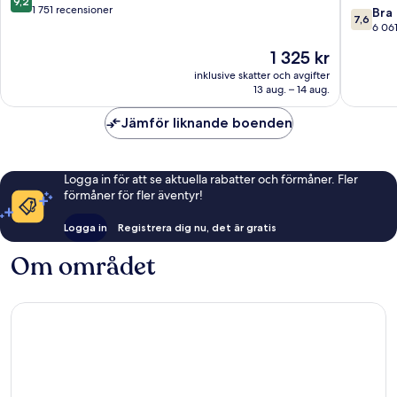
9,2
French
-
av
1 751 recensioner
7.6
Bra
7,6
Quarter
Astor
10,
av
6 06
by
Underbart,
10,
Priset
1 325 kr
IHG
1 751 recensioner
Bra,
är
French
6 061 re
inklusive skatter och avgifter
1 325 kr
Quarter
13 aug. – 14 aug.
Jämför liknande boenden
Logga in för att se aktuella rabatter och förmåner. Fler
förmåner för fler äventyr!
Logga in
Registrera dig nu, det är gratis
Om området