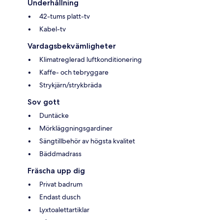
Underhållning
42-tums platt-tv
Kabel-tv
Vardagsbekvämligheter
Klimatreglerad luftkonditionering
Kaffe- och tebryggare
Strykjärn/strykbräda
Sov gott
Duntäcke
Mörkläggningsgardiner
Sängtillbehör av högsta kvalitet
Bäddmadrass
Fräscha upp dig
Privat badrum
Endast dusch
Lyxtoalettartiklar