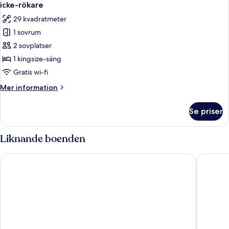
alla
säng
icke-rökare
-
foton
29 kvadratmeter
icke-
för
rökare
1 sovrum
Standardrum
(Penthouse)
2 sovplatser
-
1
1 kingsize-säng
kingsize-
Gratis wi-fi
säng
Mer
Mer information
-
information
tillgänglighetsanpassat
om
Se priser
Standardrum
-
-
icke-
1
Liknande boenden
rökare
kingsize-
säng
Radisson Blu Vancouver Airport Hotel & Marina
River Ro
-
tillgänglighetsanpassat
-
icke-
rökare