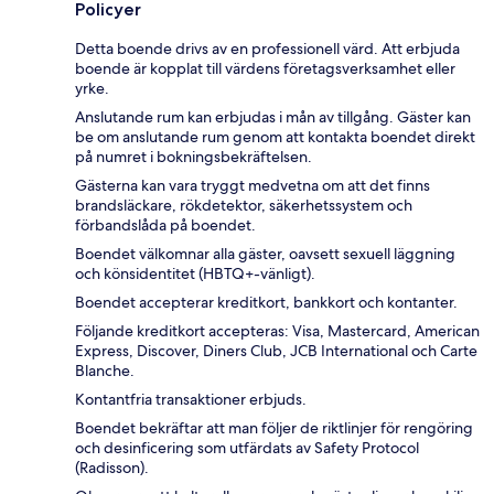
Policyer
Detta boende drivs av en professionell värd. Att erbjuda
boende är kopplat till värdens företagsverksamhet eller
yrke.
Anslutande rum kan erbjudas i mån av tillgång. Gäster kan
be om anslutande rum genom att kontakta boendet direkt
på numret i bokningsbekräftelsen.
Gästerna kan vara tryggt medvetna om att det finns
brandsläckare, rökdetektor, säkerhetssystem och
förbandslåda på boendet.
Boendet välkomnar alla gäster, oavsett sexuell läggning
och könsidentitet (HBTQ+-vänligt).
Boendet accepterar kreditkort, bankkort och kontanter.
Följande kreditkort accepteras: Visa, Mastercard, American
Express, Discover, Diners Club, JCB International och Carte
Blanche.
Kontantfria transaktioner erbjuds.
Boendet bekräftar att man följer de riktlinjer för rengöring
och desinficering som utfärdats av Safety Protocol
(Radisson).