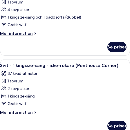
icke-
1 sovrum
för
rökare
Svit
4 sovplatser
-
1 kingsize-säng och 1 bäddsoffa (dubbel)
1
Gratis wi-fi
sovrum
Mer
Mer information
-
information
icke-
om
Se priser
Svit
rökare
-
(King
1
Öppna
Ett hotellrum med en platt-TV, en sä
with
5
sovrum
Svit - 1 kingsize-säng - icke-rökare (Penthouse Corner)
alla
Sofa
-
37 kvadratmeter
icke-
foton
bed)
rökare
1 sovrum
för
(King
Svit
2 sovplatser
with
-
Sofa
1 kingsize-säng
bed)
1
Gratis wi-fi
kingsize-
Mer
Mer information
säng
information
-
om
Se priser
Svit
icke-