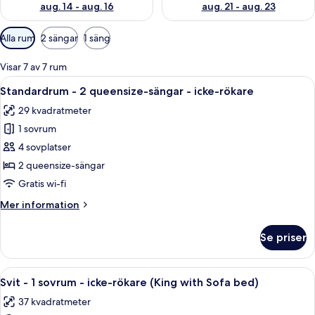
aug. 14 - aug. 16
aug. 21 - aug. 23
Tillgängliga
Alla rum
2 sängar
1 säng
filter
för
Visar 7 av 7 rum
rum
Öppna
Ett hotellrum med två sängar, ett skriv
6
Standardrum - 2 queensize-sängar - icke-rökare
alla
29 kvadratmeter
foton
1 sovrum
för
Standardrum
4 sovplatser
-
2 queensize-sängar
2
Gratis wi-fi
queensize-
Mer
Mer information
sängar
information
-
om
Se priser
Standardrum
icke-
-
rökare
2
Öppna
Ett hotellrum med en säng, ett skrivbor
9
queensize-
Svit - 1 sovrum - icke-rökare (King with Sofa bed)
alla
sängar
37 kvadratmeter
-
foton