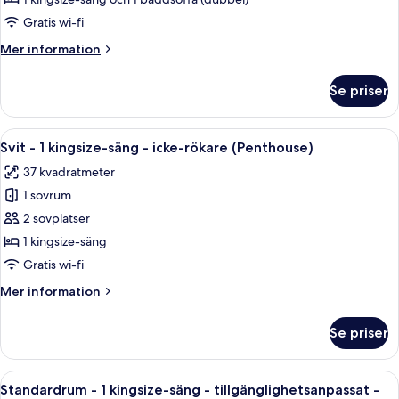
1
sovrum
Gratis wi-fi
-
Mer
Mer information
tillgänglighetsanpassat
information
för
om
Se priser
Svit
personer
-
med
1
Öppna
Ett hotellrum med en platt-TV, en sä
begränsad
5
sovrum
Svit - 1 kingsize-säng - icke-rökare (Penthouse)
alla
-
rörlighet
37 kvadratmeter
tillgänglighetsanpassat
foton
-
för
1 sovrum
för
icke-
personer
Svit
2 sovplatser
rökare
med
-
begränsad
1 kingsize-säng
rörlighet
1
Gratis wi-fi
-
kingsize-
icke-
Mer
Mer information
säng
rökare
information
-
om
Se priser
Svit
icke-
-
rökare
1
Öppna
Ett hotellrum med en stor säng, två sä
(Penthouse)
6
kingsize-
Standardrum - 1 kingsize-säng - tillgänglighetsanpassat -