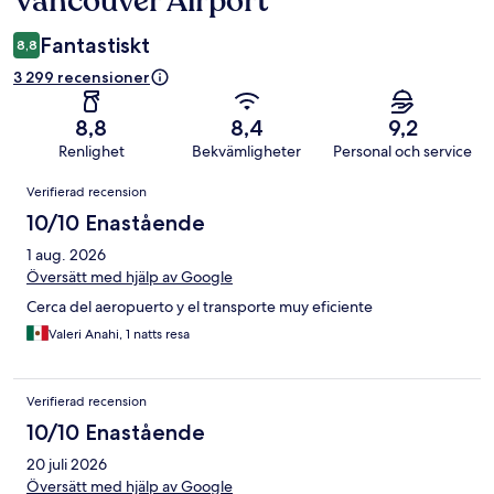
Vancouver Airport
Fantastiskt
8,8
3 299 recensioner
8,8
8,4
9,2
Renlighet
Bekvämligheter
Personal och service
Recensioner
Verifierad recension
10/10 Enastående
1 aug. 2026
Översätt med hjälp av Google
Cerca del aeropuerto y el transporte muy eficiente
Valeri Anahi, 1 natts resa
Verifierad recension
10/10 Enastående
20 juli 2026
Översätt med hjälp av Google