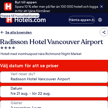
Byt till appen
Spara 10 % eller mer på fler än 100 000 hotell och logga
in för att tjäna förmåner
Hoppa till huvudsektionen
Hämta appen
Se alla boenden
Radisson Hotel Vancouver Airport
4.0-
stjärnigt
Hotell med inomhuspool nära Richmond Night Market
boende
Välj datum för att se priser
Vart reser du?
Datum
Gäster