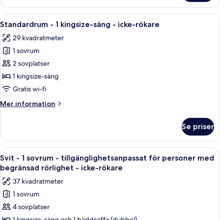
-
rökare
1
Öppna
Ett hotellrum med en stor säng, två sä
(Penthouse
6
kingsize-
Standardrum - 1 kingsize-säng - icke-rökare
alla
Corner)
säng
29 kvadratmeter
-
foton
icke-
1 sovrum
för
rökare
Standardrum
2 sovplatser
(Penthouse
-
Corner)
1 kingsize-säng
1
Gratis wi-fi
kingsize-
Mer
Mer information
säng
information
-
om
Se priser
Standardrum
icke-
-
rökare
1
Öppna
Ett hotellrum med en säng, ett skrivbor
9
kingsize-
Svit - 1 sovrum - tillgänglighetsanpassat för personer med
alla
säng
begränsad rörlighet - icke-rökare
-
foton
37 kvadratmeter
icke-
för
rökare
1 sovrum
Svit
4 sovplatser
-
1 kingsize-säng och 1 bäddsoffa (dubbel)