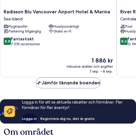
Radisson
River
Radisson Blu Vancouver Airport Hotel & Marina
River 
Blu
Rock
Sea Island
Central
Vancouver
Casino
Flygtransfer
Husdjursvänligt
Pool
Airport
Resort
Parkering tillgänglig
Gratis wi-fi
Husdju
Hotel
Centrala
&
Richmo
8.8
8.6
Fantastiskt
Fant
8,8
8,6
Marina
av
av
7 076 recensioner
12 19
Sea
10,
10,
Island
Fantastiskt,
Fantastis
Priset
1 886 kr
7 076 recensioner
12 190 r
är
inklusive skatter och avgifter
1 886 kr
7 sep. – 8 sep.
Jämför liknande boenden
Logga in för att se aktuella rabatter och förmåner. Fler
förmåner för fler äventyr!
Logga in
Registrera dig nu, det är gratis
Om området