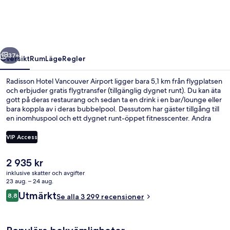
Airport
regående
Nästa
37+
Översikt
Rum
Läge
Regler
Radisson Hotel Vancouver Airport ligger bara 5,1 km från flygplatsen
och erbjuder gratis flygtransfer (tillgänglig dygnet runt). Du kan äta
gott på deras restaurang och sedan ta en drink i en bar/lounge eller
bara koppla av i deras bubbelpool. Dessutom har gäster tillgång till
en inomhuspool och ett dygnet runt-öppet fitnesscenter. Andra
resenärer brukar uppskatta närheten till kollektivtrafik. Aberdeen
Station ligger 3 minuter bort och till Capstan Station tar det inte mer
VIP Access
än 7 minuter att gå.
Det
2 935 kr
Mötesrum
nuvarande
inklusive skatter och avgifter
priset
23 aug. – 24 aug.
är
Recensioner
Utmärkt
8,8
Se alla 3 299 recensioner
2 935 kr
8,8 av 10,