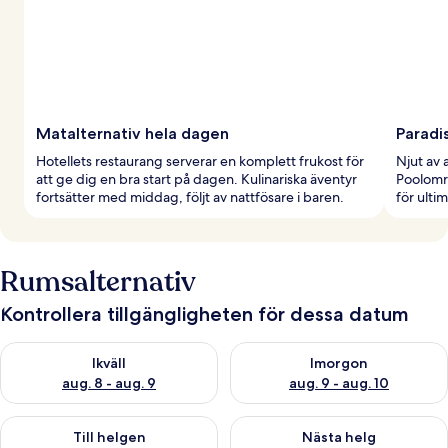
Matalternativ hela dagen
Paradi
Hotellets restaurang serverar en komplett frukost för
Njut av 
att ge dig en bra start på dagen. Kulinariska äventyr
Poolomr
fortsätter med middag, följt av nattfösare i baren.
för ulti
Rumsalternativ
Kontrollera tillgängligheten för dessa datum
Kontrollera tillgängligheten för ikväll aug. 8 - aug. 9
Kontrollera tillgängligheten f
Ikväll
Imorgon
aug. 8 - aug. 9
aug. 9 - aug. 10
Kontrollera tillgängligheten för den här helgen aug. 14 - aug. 
Kontrollera tillgängligheten fö
Till helgen
Nästa helg