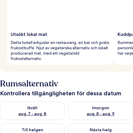
Utsökt lokal mat
Kuddpa
Detta hotell erbjuder en restaurang, en bar och gratis
Rummen 
frukostbuffé. Njut av vegetariska alternativ och lokalt
personli
producerad mat, med ett vegetariskt
har varj
frukostalternativ.
Rumsalternativ
Kontrollera tillgängligheten för dessa datum
Kontrollera tillgängligheten för ikväll aug. 7 - aug. 8
Kontrollera tillgängligheten f
Ikväll
Imorgon
aug. 7 - aug. 8
aug. 8 - aug. 9
Kontrollera tillgängligheten för den här helgen aug. 7 - aug. 9
Kontrollera tillgängligheten fö
Till helgen
Nästa helg