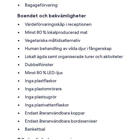
Bagageförvaring
Boendet och bekvämligheter
Värdeförvaringsskåp i receptionen
Minst 80 % lokalproducerad mat
Vegetariska måltidsalternativ
Human behandling av vilda djur i fångenskap
Lokalt ägda samt organiserade turer och aktiviteter
Dubbelfönster
Minst 80 % LED-ljus
Inga plastflaskor
Inga plastomrörare
Inga plastsugrör
Inga plastvattenflaskor
Endast återanvändbara koppar
Endast återanvändbara bordsserviser
Bankettsal