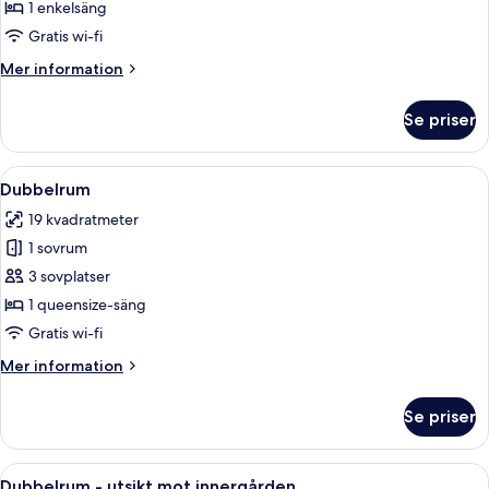
1 enkelsäng
Gratis wi-fi
Mer
Mer information
information
om
Se priser
Enkelrum
Öppna
Ett hotellrum med en stor säng, två s
11
Dubbelrum
alla
19 kvadratmeter
foton
1 sovrum
för
Dubbelrum
3 sovplatser
1 queensize-säng
Gratis wi-fi
Mer
Mer information
information
om
Se priser
Dubbelrum
Öppna
Ett hotellrum med en stor säng, ett sk
14
Dubbelrum - utsikt mot innergården