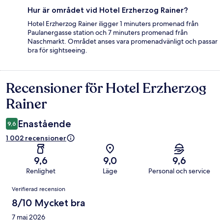
Hur är området vid Hotel Erzherzog Rainer?
Hotel Erzherzog Rainer iligger 1 minuters promenad från
Paulanergasse station och 7 minuters promenad från
Naschmarkt. Området anses vara promenadvänligt och passar
bra för sightseeing.
Recensioner för Hotel Erzherzog
Recensioner
Rainer
Enastående
9,6
1 002 recensioner
9,6
9,0
9,6
Renlighet
Läge
Personal och service
Recensioner
Verifierad recension
8/10 Mycket bra
7 maj 2026