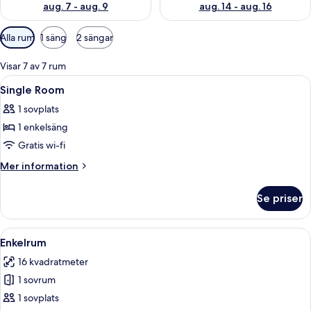
aug. 7 - aug. 9
aug. 14 - aug. 16
Tillgängliga
Alla rum
1 säng
2 sängar
filter
för
Visar 7 av 7 rum
rum
Öppna
Ett hotellrum med en säng, ett skrivbo
9
Single Room
alla
1 sovplats
foton
1 enkelsäng
för
Single
Gratis wi-fi
Room
Mer
Mer information
information
om
Se priser
Single
Room
Öppna
Enkelrum | Minibar, värdeförvaringssk
5
Enkelrum
alla
16 kvadratmeter
foton
1 sovrum
för
Enkelrum
1 sovplats