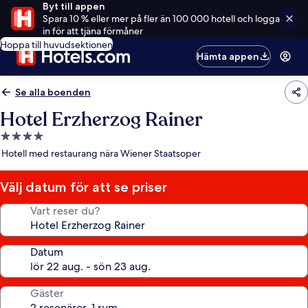
Byt till appen
Spara 10 % eller mer på fler än 100 000 hotell och logga
in för att tjäna förmåner
Hoppa till huvudsektionen
Hämta appen
Se alla boenden
Hotel Erzherzog Rainer
4.0-
stjärnigt
Hotell med restaurang nära Wiener Staatsoper
boende
Välj datum för att se priser
Vart reser du?
Datum
Gäster