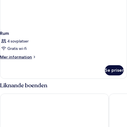
Rum
4 sovplatser
Gratis wi-fi
Mer
Mer information
information
om
Se priser
Rum
Liknande boenden
Austria Trend Hotel Savoyen Vienna
The Clo