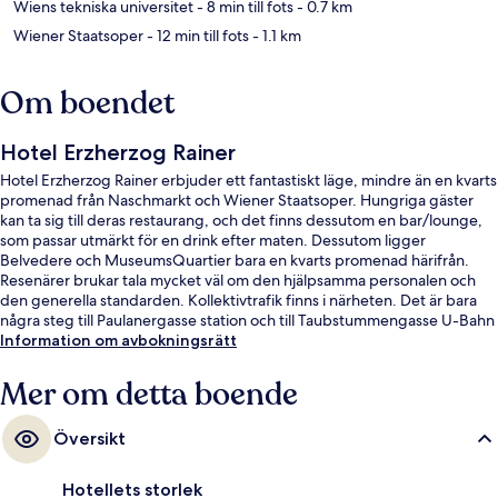
Wiens tekniska universitet
- 8 min till fots
- 0.7 km
Wiener Staatsoper
- 12 min till fots
- 1.1 km
Om boendet
Hotel Erzherzog Rainer
Hotel Erzherzog Rainer erbjuder ett fantastiskt läge, mindre än en kvarts
promenad från Naschmarkt och Wiener Staatsoper. Hungriga gäster
kan ta sig till deras restaurang, och det finns dessutom en bar/lounge,
som passar utmärkt för en drink efter maten. Dessutom ligger
Belvedere och MuseumsQuartier bara en kvarts promenad härifrån.
Resenärer brukar tala mycket väl om den hjälpsamma personalen och
den generella standarden. Kollektivtrafik finns i närheten. Det är bara
några steg till Paulanergasse station och till Taubstummengasse U-Bahn
tar det 3 minuter att gå.
Information om avbokningsrätt
Mer om detta boende
Översikt
Hotellets storlek