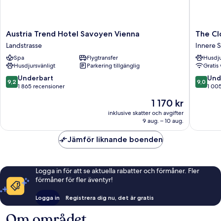
Austria
The
Austria Trend Hotel Savoyen Vienna
The Cl
Trend
Cloud
Landstrasse
Innere S
Hotel
One
Spa
Flygtransfer
Husdju
Savoyen
Wien-
Husdjursvänligt
Parkering tillgänglig
Gratis 
Vienna
Staatso
Landstrasse
Innere
9.2
9.0
Underbart
Und
9,2
9,0
Stadt
av
av
1 865 recensioner
1 00
10,
10,
Priset
1 170 kr
Underbart,
Underba
är
1 865 recensioner
1 005 re
inklusive skatter och avgifter
1 170 kr
9 aug. – 10 aug.
Jämför liknande boenden
Logga in för att se aktuella rabatter och förmåner. Fler
förmåner för fler äventyr!
Logga in
Registrera dig nu, det är gratis
Om området