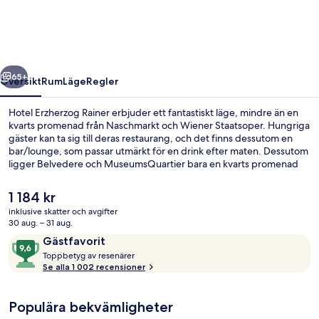
regående
Nästa
65+
Översikt
Rum
Läge
Regler
Hotel Erzherzog Rainer erbjuder ett fantastiskt läge, mindre än en
kvarts promenad från Naschmarkt och Wiener Staatsoper. Hungriga
gäster kan ta sig till deras restaurang, och det finns dessutom en
bar/lounge, som passar utmärkt för en drink efter maten. Dessutom
ligger Belvedere och MuseumsQuartier bara en kvarts promenad
härifrån. Resenärer brukar tala mycket väl om den hjälpsamma
personalen och den generella standarden. Kollektivtrafik finns i
Det
1 184 kr
närheten. Det är bara några steg till Paulanergasse station och till
nuvarande
inklusive skatter och avgifter
Taubstummengasse U-Bahn tar det 3 minuter att gå.
priset
30 aug. – 31 aug.
Restaurang
är
Recensioner
9,6
Gästfavorit
1 184 kr
T
av
Toppbetyg av resenärer
o
Se alla 1 002 recensioner
10,
p
Gästfavorit
p
Populära bekvämligheter
b
e