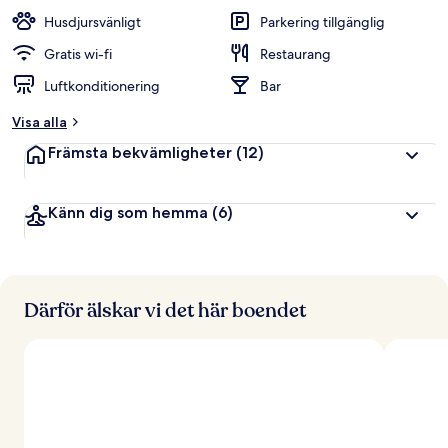
t
Husdjursvänligt
Parkering tillgänglig
y
g
Gratis wi-fi
Restaurang
Luftkonditionering
Bar
a
v
Visa alla
r
Främsta bekvämligheter
(12)
e
s
e
Känn dig som hemma
(6)
n
ä
r
e
r
Därför älskar vi det här boendet