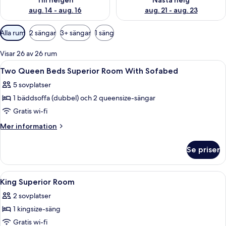
Till helgen
Nästa helg
aug. 14 - aug. 16
aug. 21 - aug. 23
Tillgängliga
Alla rum
2 sängar
3+ sängar
1 säng
filter
för
Visar 26 av 26 rum
rum
Öppna
Ett hotellrum med två sängar, ett skriv
8
Two Queen Beds Superior Room With Sofabed
alla
5 sovplatser
foton
1 bäddsoffa (dubbel) och 2 queensize-sängar
för
Two
Gratis wi-fi
Queen
Mer
Mer information
Beds
information
om
Superior
Se priser
Two
Room
Queen
With
Beds
Öppna
Ett hotellrum med en stor säng, ett skr
23
Sofabed
Superior
King Superior Room
alla
Room
2 sovplatser
With
foton
Sofabed
1 kingsize-säng
för
King
Gratis wi-fi