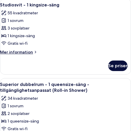
Öppna
Ett hotellrum med en platt-TV, ett glas
5
kingsize-
Studiosvit - 1 kingsize-säng
alla
säng
55 kvadratmeter
foton
1 sovrum
för
Studiosvit
3 sovplatser
-
1 kingsize-säng
1
Gratis wi-fi
kingsize-
Mer
Mer information
säng
information
om
Se priser
Studiosvit
-
1
Öppna
Ett hotellrum med en stor säng, ett skr
5
kingsize-
Superior dubbelrum - 1 queensize-säng -
alla
säng
tillgänglighetsanpassat (Roll-in Shower)
foton
34 kvadratmeter
för
1 sovrum
Superior
2 sovplatser
dubbelrum
-
1 queensize-säng
1
Gratis wi-fi