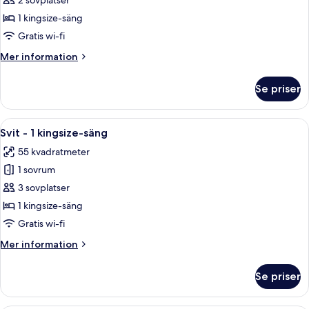
Deluxe
2 sovplatser
mot
dubbelrum
staden
1 kingsize-säng
-
Gratis wi-fi
1
Mer
Mer information
kingsize-
information
säng
om
Se priser
Deluxe
dubbelrum
-
Öppna
Ett modernt hotellrum med en soffa, tv
6
1
Svit - 1 kingsize-säng
alla
kingsize-
55 kvadratmeter
säng
foton
1 sovrum
för
Svit
3 sovplatser
-
1 kingsize-säng
1
Gratis wi-fi
kingsize-
Mer
Mer information
säng
information
om
Se priser
Svit
-
1