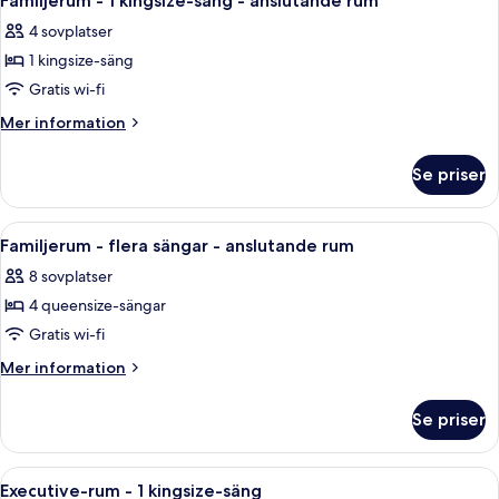
Familjerum - 1 kingsize-säng - anslutande rum
alla
4 sovplatser
foton
1 kingsize-säng
för
Familjerum
Gratis wi-fi
-
Mer
Mer information
1
information
om
kingsize-
Se priser
Familjerum
säng
-
-
1
Öppna
Ett hotellrum med två sängar, ett skri
5
anslutande
kingsize-
Familjerum - flera sängar - anslutande rum
alla
säng
rum
8 sovplatser
-
foton
anslutande
4 queensize-sängar
för
rum
Familjerum
Gratis wi-fi
-
Mer
Mer information
flera
information
om
sängar
Se priser
Familjerum
-
-
anslutande
flera
Öppna
Ett hotellrum med en stor säng, ett skr
4
rum
sängar
Executive-rum - 1 kingsize-säng