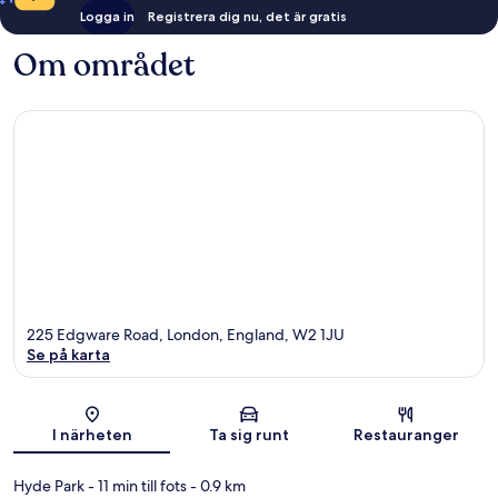
Logga in
Registrera dig nu, det är gratis
Om området
225 Edgware Road, London, England, W2 1JU
Se på karta
Karta
I närheten
Ta sig runt
Restauranger
Hyde Park
- 11 min till fots
- 0.9 km