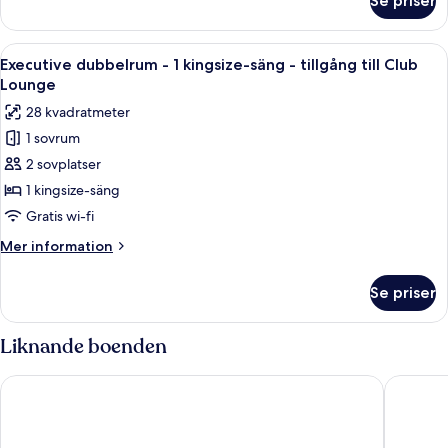
Se priser
Standard
dubbelrum
-
Öppna
Ett hotellrum med en stor säng, ett skr
4
1
Executive dubbelrum - 1 kingsize-säng - tillgång till Club
alla
kingsize-
Lounge
säng
foton
28 kvadratmeter
för
1 sovrum
Executive
2 sovplatser
dubbelrum
-
1 kingsize-säng
1
Gratis wi-fi
kingsize-
Mer
Mer information
säng
information
-
om
Se priser
Executive
tillgång
dubbelrum
till
-
Liknande boenden
Club
1
kingsize-
Lounge
Novotel London Paddington
Hilton L
säng
-
tillgång
till