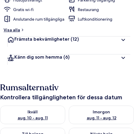
Husdjursvänligt
Parkering tillgänglig
Gratis wi-fi
Restaurang
Anslutande rum tillgängliga
Luftkonditionering
Visa alla
Främsta bekvämligheter
(12)
Känn dig som hemma
(6)
Rumsalternativ
Kontrollera tillgängligheten för dessa datum
Kontrollera tillgängligheten för ikväll aug. 10 - aug. 11
Kontrollera tillgängligheten fö
Ikväll
Imorgon
aug. 10 - aug. 11
aug. 11 - aug. 12
Kontrollera tillgängligheten för den här helgen aug. 14 - aug. 
Kontrollera tillgängligheten fö