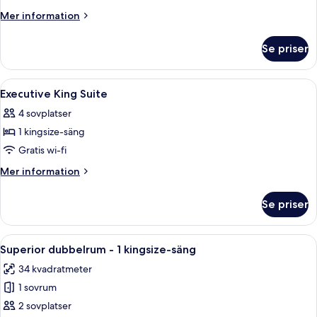
Superior
Mer
Mer information
Room
information
om
Se priser
King
Superior
Room
Öppna
Ett hotellrum med en säng, en stol, ett
10
Executive King Suite
alla
4 sovplatser
foton
1 kingsize-säng
för
Executive
Gratis wi-fi
King
Mer
Mer information
Suite
information
om
Se priser
Executive
King
Suite
Öppna
Ett hotellrum med en säng, ett skrivbor
7
Superior dubbelrum - 1 kingsize-säng
alla
34 kvadratmeter
foton
1 sovrum
för
Superior
2 sovplatser