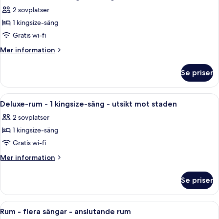
alla
-
2 sovplatser
anslutande
foton
rum
1 kingsize-säng
för
Executive-
Gratis wi-fi
rum
Mer
Mer information
-
information
om
1
Se priser
Executive-
kingsize-
rum
säng
-
Öppna
Ett modernt hotellrum med en duschavd
5
1
Deluxe-rum - 1 kingsize-säng - utsikt mot staden
alla
kingsize-
2 sovplatser
säng
foton
1 kingsize-säng
för
Deluxe-
Gratis wi-fi
rum
Mer
Mer information
-
information
om
1
Se priser
Deluxe-
kingsize-
rum
säng
-
Öppna
Ett hotellrum med två sängar, ett skriv
5
-
1
Rum - flera sängar - anslutande rum
alla
kingsize-