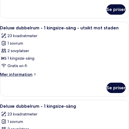
information
säng
om
Se priser
Standard
dubbelrum
-
Öppna
Ett hotellrum med en stor säng, ett sk
10
1
Deluxe dubbelrum - 1 kingsize-säng - utsikt mot staden
alla
queensize-
23 kvadratmeter
säng
foton
1 sovrum
för
Deluxe
2 sovplatser
dubbelrum
1 kingsize-säng
-
Gratis wi-fi
1
Mer
Mer information
kingsize-
information
säng
om
Se priser
Deluxe
-
dubbelrum
utsikt
-
Öppna
Ett hotellrum med en säng, en tv som 
mot
6
1
Deluxe dubbelrum - 1 kingsize-säng
alla
staden
kingsize-
23 kvadratmeter
säng
foton
-
1 sovrum
för
utsikt