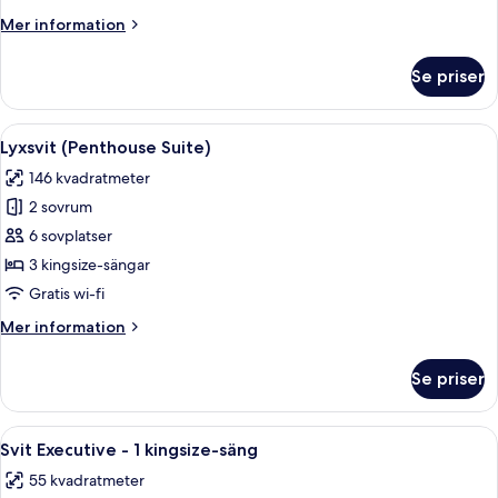
queensize-
Mer
Mer information
säng
information
-
om
Se priser
Superior
tillgänglighetsanpassat
dubbelrum
(Roll-
-
Öppna
Ett modernt kök med mörka skåp, en vi
in
6
1
Lyxsvit (Penthouse Suite)
alla
queensize-
Shower)
146 kvadratmeter
säng
foton
-
2 sovrum
för
tillgänglighetsanpassat
Lyxsvit
6 sovplatser
(Roll-
(Penthouse
in
3 kingsize-sängar
Shower)
Suite)
Gratis wi-fi
Mer
Mer information
information
om
Se priser
Lyxsvit
(Penthouse
Suite)
Öppna
Ett modernt hotellrum med utsikt över
10
Svit Executive - 1 kingsize-säng
alla
55 kvadratmeter
foton