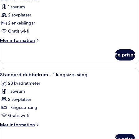
sängar
foton
1 sovrum
för
Standard
2 sovplatser
tvåbäddsrum
2 enkelsängar
Gratis wi-fi
Mer
Mer information
information
om
Se priser
Standard
tvåbäddsrum
Öppna
Ett hotellrum med en säng, en tv som 
7
Standard dubbelrum - 1 kingsize-säng
alla
23 kvadratmeter
foton
1 sovrum
för
Standard
2 sovplatser
dubbelrum
1 kingsize-säng
-
Gratis wi-fi
1
Mer
Mer information
kingsize-
information
säng
om