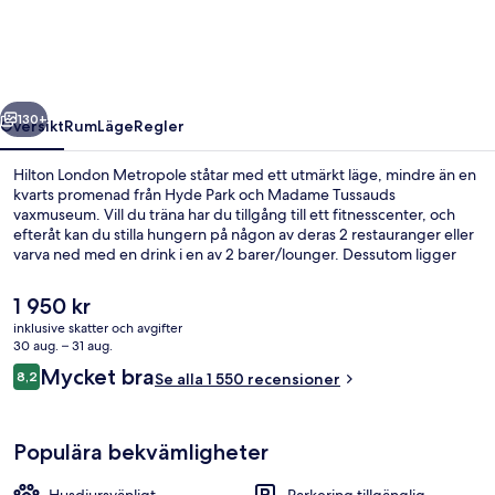
regående
Nästa
130+
Översikt
Rum
Läge
Regler
Hilton London Metropole ståtar med ett utmärkt läge, mindre än en
kvarts promenad från Hyde Park och Madame Tussauds
vaxmuseum. Vill du träna har du tillgång till ett fitnesscenter, och
efteråt kan du stilla hungern på någon av deras 2 restauranger eller
varva ned med en drink i en av 2 barer/lounger. Dessutom ligger
Oxford Street och Marble Arch bara en kvarts promenad härifrån.
Andra resenärer brukar uppskatta närheten till kollektivtrafik.
Det
1 950 kr
Boendet ligger bara några steg från Edgware Road (Circle Line)
nuvarande
inklusive skatter och avgifter
Underground Station och till Edgware Road (Bakerloo)
priset
30 aug. – 31 aug.
tunnelbanestation tar det inte mer än 2 minuter att gå.
Kafé
är
Recensioner
Mycket bra
8,2
Se alla 1 550 recensioner
1 950 kr
8,2 av 10,
Populära bekvämligheter