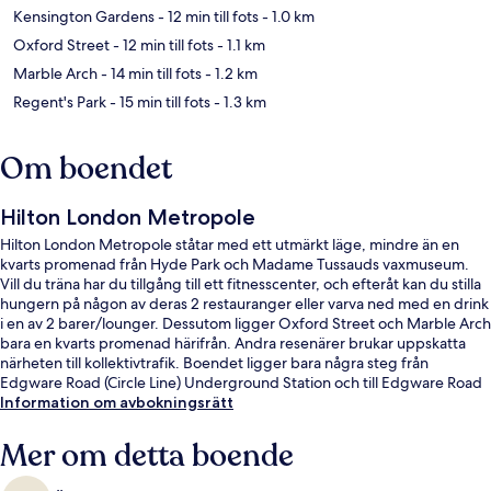
Kensington Gardens
- 12 min till fots
- 1.0 km
Oxford Street
- 12 min till fots
- 1.1 km
Marble Arch
- 14 min till fots
- 1.2 km
Regent's Park
- 15 min till fots
- 1.3 km
Om boendet
Hilton London Metropole
Hilton London Metropole ståtar med ett utmärkt läge, mindre än en
kvarts promenad från Hyde Park och Madame Tussauds vaxmuseum.
Vill du träna har du tillgång till ett fitnesscenter, och efteråt kan du stilla
hungern på någon av deras 2 restauranger eller varva ned med en drink
i en av 2 barer/lounger. Dessutom ligger Oxford Street och Marble Arch
bara en kvarts promenad härifrån. Andra resenärer brukar uppskatta
närheten till kollektivtrafik. Boendet ligger bara några steg från
Edgware Road (Circle Line) Underground Station och till Edgware Road
(Bakerloo) tunnelbanestation tar det inte mer än 2 minuter att gå.
Information om avbokningsrätt
Mer om detta boende