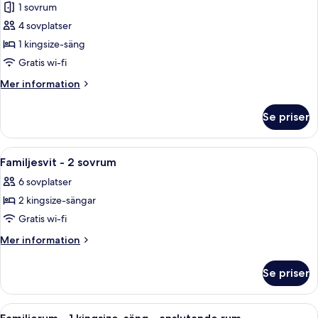
1 sovrum
för
Svit
4 sovplatser
Executive
1 kingsize-säng
-
Gratis wi-fi
1
Mer
Mer information
kingsize-
information
säng
om
Se priser
Svit
Executive
-
Öppna
Ett hotellrum med en säng, ett skrivbo
6
1
Familjesvit - 2 sovrum
alla
kingsize-
6 sovplatser
säng
foton
2 kingsize-sängar
för
Familjesvit
Gratis wi-fi
-
Mer
Mer information
2
information
om
sovrum
Se priser
Familjesvit
-
2
Öppna
Ett hotellrum med en säng, två stolar, 
6
sovrum