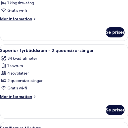
dubbelrum
1 kingsize-säng
-
Gratis wi-fi
1
Mer
Mer information
kingsize-
information
säng
om
Se priser
Superior
dubbelrum
-
Öppna
Ett hotellrum med två sängar, ett skri
5
1
Superior fyrbäddsrum - 2 queensize-sängar
alla
kingsize-
34 kvadratmeter
säng
foton
1 sovrum
för
Superior
4 sovplatser
fyrbäddsrum
2 queensize-sängar
-
Gratis wi-fi
2
Mer
Mer information
queensize-
information
sängar
om
Se priser
Superior
fyrbäddsrum
-
Öppna
Ett hotellrum med två sängar, ett skriv
6
2