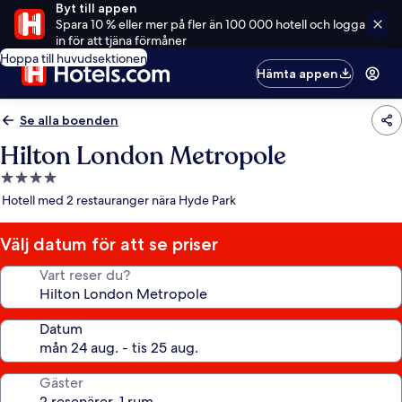
Byt till appen
Spara 10 % eller mer på fler än 100 000 hotell och logga
in för att tjäna förmåner
Hoppa till huvudsektionen
Hämta appen
Se alla boenden
Hilton London Metropole
4.0-
stjärnigt
Hotell med 2 restauranger nära Hyde Park
boende
Välj datum för att se priser
Vart reser du?
Datum
Gäster