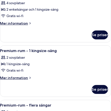
utsikt
4 sovplatser
säng
foton
mot
-
2 enkelsängar och 1 kingsize-säng
för
staden
utsikt
Rum
Gratis wi-fi
mot
-
staden
Mer
Mer information
flera
information
om
sängar
Se priser
Rum
-
-
anslutande
flera
Öppna
Ett hotellrum med en stor säng, en pla
5
rum
sängar
Premium-rum - 1 kingsize-säng
alla
-
2 sovplatser
anslutande
foton
rum
1 kingsize-säng
för
Premium-
Gratis wi-fi
rum
Mer
Mer information
-
information
om
1
Se priser
Premium-
kingsize-
rum
säng
-
Öppna
Ett hotellrum med två sängar, ett skrivb
5
1
Premium-rum - flera sängar
alla
kingsize-