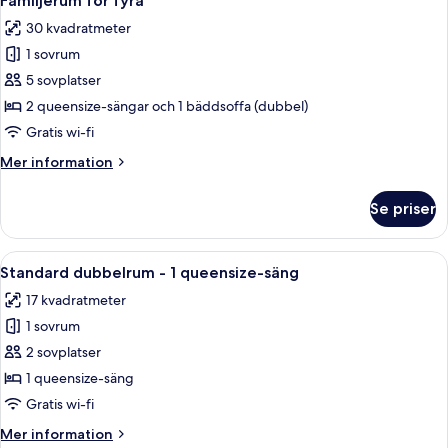
Familjerum för fyra
alla
queensize-
30 kvadratmeter
sängar
foton
1 sovrum
för
Familjerum
5 sovplatser
för
2 queensize-sängar och 1 bäddsoffa (dubbel)
fyra
Gratis wi-fi
Mer
Mer information
information
om
Se priser
Familjerum
för
fyra
Öppna
Ett hotellrum med en stor säng, en sä
5
Standard dubbelrum - 1 queensize-säng
alla
17 kvadratmeter
foton
1 sovrum
för
Standard
2 sovplatser
dubbelrum
1 queensize-säng
-
Gratis wi-fi
1
Mer
Mer information
queensize-