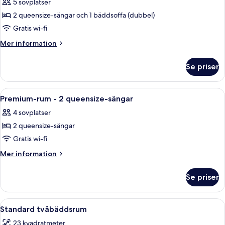
5 sovplatser
säng
foton
2 queensize-sängar och 1 bäddsoffa (dubbel)
för
Premium-
Gratis wi-fi
rum
Mer
Mer information
-
information
om
flera
Se priser
Premium-
sängar
rum
-
Öppna
Ett hotellrum med två sängar, ett nat
6
flera
Premium-rum - 2 queensize-sängar
alla
sängar
4 sovplatser
foton
2 queensize-sängar
för
Premium-
Gratis wi-fi
rum
Mer
Mer information
-
information
om
2
Se priser
Premium-
queensize-
rum
sängar
-
Öppna
Ett hotellrum med två sängar, ett skriv
8
2
Standard tvåbäddsrum
alla
queensize-
23 kvadratmeter