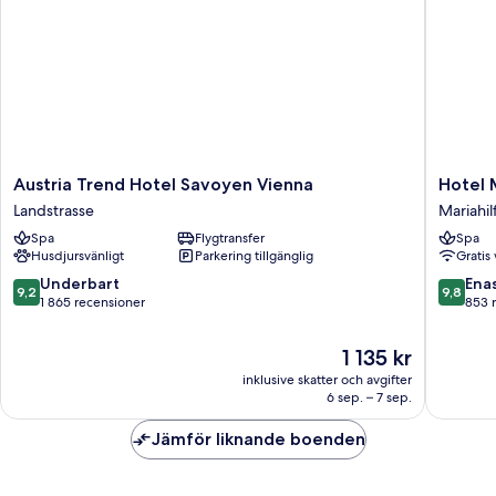
utsikt
mot
innergården
Austria
Hotel
Austria Trend Hotel Savoyen Vienna
Hotel
Trend
MOTTO
Landstrasse
Mariahil
Hotel
Mariahil
Spa
Flygtransfer
Spa
Savoyen
Husdjursvänligt
Parkering tillgänglig
Gratis 
Vienna
Landstrasse
9.2
9.8
Underbart
Ena
9,2
9,8
av
av
1 865 recensioner
853 
10,
10,
Underbart,
Enaståe
Priset
1 135 kr
1 865 recensioner
853 rec
är
inklusive skatter och avgifter
1 135 kr
6 sep. – 7 sep.
Jämför liknande boenden