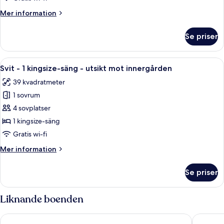
Mer
Mer information
information
om
Se priser
Tvåbäddsrum
Öppna
Ett hotellrum med en säng, sängbord, e
5
Svit - 1 kingsize-säng - utsikt mot innergården
alla
39 kvadratmeter
foton
1 sovrum
för
Svit
4 sovplatser
-
1 kingsize-säng
1
Gratis wi-fi
kingsize-
Mer
Mer information
säng
information
-
om
Se priser
Svit
utsikt
-
mot
1
Liknande boenden
innergården
kingsize-
säng
Austria Trend Hotel Savoyen Vienna
Hotel M
-