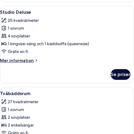
dubbelrum
Öppna
Ett hotellrum med en säng, ett skrivbo
8
Studio Deluxe
alla
25 kvadratmeter
foton
1 sovrum
för
Studio
4 sovplatser
Deluxe
1 kingsize-säng och 1 bäddsoffa (queensize)
Gratis wi-fi
Mer
Mer information
information
om
Se priser
Studio
Deluxe
Öppna
Ett hotellrum med en säng, sängbord, e
6
Tvåbäddsrum
alla
27 kvadratmeter
foton
1 sovrum
för
Tvåbäddsrum
2 sovplatser
2 enkelsängar
Gratis wi-fi