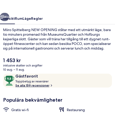
regående
Nästa
81+
Översikt
Rum
Läge
Regler
Miiro Spittelberg NEW OPENING ståtar med ett utmärkt läge, bara
tio minuters promenad från MuseumsQuartier och Hofburgs
kejserliga slott. Gäster som vill träna har tillgång till ett dygnet runt-
öppet fitnesscenter och kan sedan besöka POCO, som specialiserar
sig på internationell gastronomi och serverar lunch och middag.
Några ytterligare höjdpunkter här är en bar/lounge och en
snackbar/deli. Resenärer brukar tala mycket väl om den hjälpsamma
Det
1 453 kr
personalen och läget. Kollektivtrafik finns i närheten. Till Stiftgasse
nuvarande
inklusive skatter och avgifter
spårvagnshållplats tar det 2 minuter att gå och till Volkstheater U-
priset
10 aug. – 11 aug.
Bahn är det 4 minuter.
Lunch och middag serveras
är
Recensioner
9,8
Gästfavorit
1 453 kr
T
av
Toppbetyg av resenärer
o
Se alla 159 recensioner
10,
p
Gästfavorit
p
Populära bekvämligheter
b
e
t
Gratis wi-fi
Restaurang
y