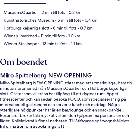
MuseumsQuartier
- 2 min till fots
- 0.2 km
Kunsthistorisches Museum
- 5 min till fots
- 0.4 km
Hofburgs kejserliga slott
- 8 min till fots
- 0.7 km
Wiens julmarknad
- 11 min till fots
- 1.0 km
Wiener Staatsoper
- 13 min till fots
- 1.1 km
Om boendet
Miiro Spittelberg NEW OPENING
Miiro Spittelberg NEW OPENING ståtar med ett utmärkt läge, bara tio
minuters promenad från MuseumsQuartier och Hofburgs kejserliga
slott. Gäster som vill träna har tillgång till ett dygnet runt-öppet
fitnesscenter och kan sedan besöka POCO, som specialiserar sig på
internationell gastronomi och serverar lunch och middag. Några
ytterligare höjdpunkter här är en bar/lounge och en snackbar/deli.
Resenärer brukar tala mycket väl om den hjälpsamma personalen och
läget. Kollektivtrafik finns i närheten. Till Stiftgasse spårvagnshållplats
tar det 2 minuter att gå och till Volkstheater U-Bahn är det 4 minuter.
Information om avbokningsrätt