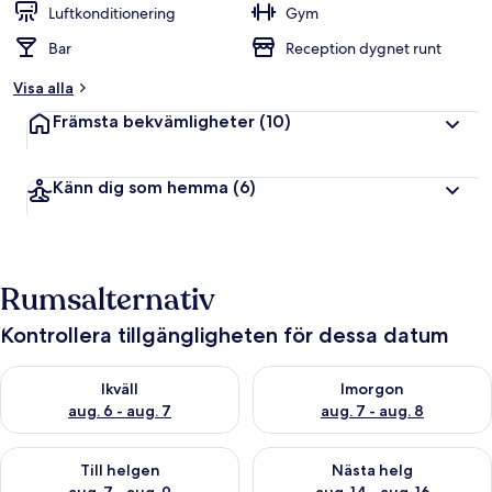
g
Luftkonditionering
Gym
Bar
Reception dygnet runt
a
v
Visa alla
r
Främsta bekvämligheter
(10)
e
s
e
Känn dig som hemma
(6)
n
ä
r
e
r
Rumsalternativ
Kontrollera tillgängligheten för dessa datum
Kontrollera tillgängligheten för ikväll aug. 6 - aug. 7
Kontrollera tillgängligheten f
Ikväll
Imorgon
aug. 6 - aug. 7
aug. 7 - aug. 8
Kontrollera tillgängligheten för den här helgen aug. 7 - aug. 9
Kontrollera tillgängligheten fö
Till helgen
Nästa helg