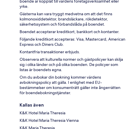
boende är kopplat till värdens företagsverksamhet eller
yrke.
Gästerna kan vara tryggt medvetna om att det finns
kolmonoxiddetektor, brandsläckare, rökdetektor,
säkerhetssystem och förbandslåda på boendet.
Boendet accepterar kreditkort, bankkort och kontanter.
Följande kreditkort accepteras: Visa, Mastercard, American
Express och Diners Club.
Kontantfria transaktioner erbjuds.
Observera att kulturella normer och gästpolicyer kan skilja
sig i olika länder och på olika boenden. De policyer som
listas är boendets egna.
Om du avbokar din bokning kommer värdens
avbokningspolicy att gälla. I enlighet med EU-
bestämmelser om konsumenträtt gäller inte ångerrätten
för boendebokningstjänster.
Kallas även
K&K Hotel Maria Theresia
K&K Hotel Maria Theresia Vienna
K&K Maria Theresia