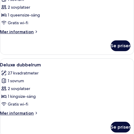
för
Dubbelrum
2 sovplatser
1 queensize-säng
Gratis wi-fi
Mer
Mer information
information
om
Se priser
Dubbelrum
Öppna
Ett hotellrum med en säng, en stol, et
12
Deluxe dubbelrum
alla
27 kvadratmeter
foton
1 sovrum
för
Deluxe
2 sovplatser
dubbelrum
1 kingsize-säng
Gratis wi-fi
Mer
Mer information
information
om
Se priser
Deluxe