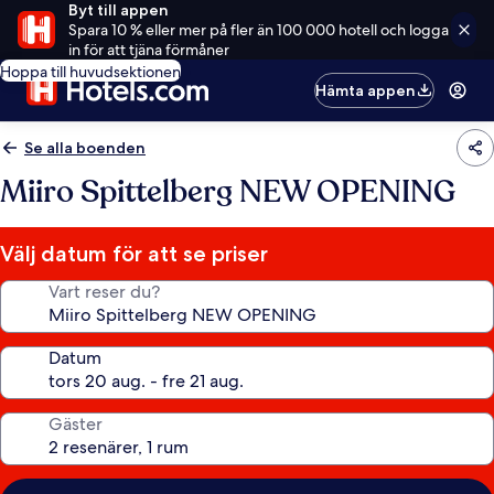
Byt till appen
Spara 10 % eller mer på fler än 100 000 hotell och logga
in för att tjäna förmåner
Hoppa till huvudsektionen
Hämta appen
Se alla boenden
Miiro Spittelberg NEW OPENING
Välj datum för att se priser
Vart reser du?
Datum
Gäster