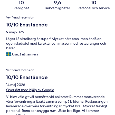
10
9,6
10
Renlighet
Bekvämligheter
Personal och service
Recensioner
Verifierad recension
10/10 Enastående
9 maj 2026
Läget i Spittelberg är super! Mycket nära stan, men ändå en
egen stadsdel med karaktär och massor med restauranger och
barer.
Juan, 2 nätters resa
Verifierad recension
10/10 Enastående
14 maj 2026
Översätt med hjälp av Google
Vi blev väldigt väl bemötta vid ankomst Rummet motsvarande
våra förväntningar Exakt samma som på bilderna. Restaurangen
levererade över våra förväntningar mycket bra . Mycket trevligt
personal. Rena och snygga rum. Jätte bra läge. Vi kommer