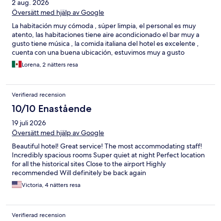
2 aug. 2026
Översätt med hjälp av Google
La habitación muy cómoda , súper limpia, el personal es muy
atento, las habitaciones tiene aire acondicionado el bar muy a
gusto tiene música , la comida italiana del hotel es excelente ,
cuenta con una buena ubicación, estuvimos muy a gusto
Lorena, 2 nätters resa
Verifierad recension
10/10 Enastående
19 juli 2026
Översätt med hjälp av Google
Beautiful hotel! Great service! The most accommodating staff!
Incredibly spacious rooms Super quiet at night Perfect location
for all the historical sites Close to the airport Highly
recommended Will definitely be back again
Victoria, 4 nätters resa
Verifierad recension