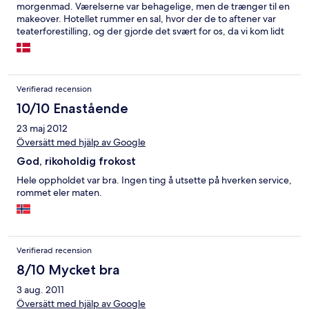
morgenmad. Værelserne var behagelige, men de trænger til en
makeover. Hotellet rummer en sal, hvor der de to aftener var
teaterforestilling, og der gjorde det svært for os, da vi kom lidt
sent, at finde et hjørne at hygge os i inden sengetid
Verifierad recension
10/10 Enastående
23 maj 2012
Översätt med hjälp av Google
God, rikoholdig frokost
Hele oppholdet var bra. Ingen ting å utsette på hverken service,
rommet eler maten.
Verifierad recension
8/10 Mycket bra
3 aug. 2011
Översätt med hjälp av Google