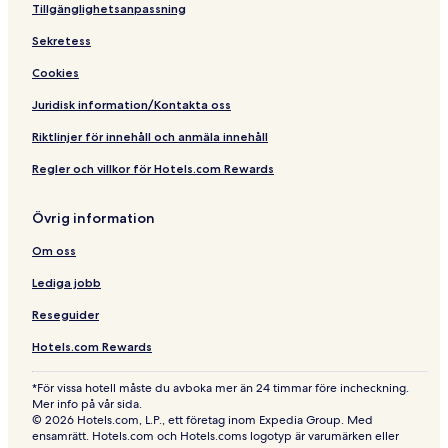
t
Tillgänglighetsanpassning
W
Sekretess
e
s
Cookies
t
e
Juridisk information/Kontakta oss
r
n
Riktlinjer för innehåll och anmäla innehåll
Regler och villkor för Hotels.com Rewards
Övrig information
Om oss
Lediga jobb
Reseguider
Hotels.com Rewards
*För vissa hotell måste du avboka mer än 24 timmar före incheckning.
Mer info på vår sida.
© 2026 Hotels.com, L.P., ett företag inom Expedia Group. Med
ensamrätt. Hotels.com och Hotels.coms logotyp är varumärken eller