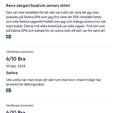
Rena sängar/badrum annars slitet.
Det var inte hotellets fel att det var svårt att veta att jag inte
bokade på Selma SPA som jag fick veta att SPA-hotellet heter
och inte Selma Lagerlöf Hotell som jag och många andra tror när
man bokar. Det är två olika hotell på var sida vägen. Fick ett rum
på Selma SPA och betala för en extra natt då det var för sent att
boka av. Detta hade flera andra också gjort..inte ovanligt enligt
personalen på Selma SPA. Nu vet jag det till nästa gång. Det var
många pensionärer som bodde på hotellet och det var fint på
som hotell men inget SPA som jag var ute efter. Liten Pool i
Verifierad recension
källaren där var lite dystert.
6/10 Bra
10 feb. 2014
Selma
Lite udda när man inser att det rum man bor i mest troligt har
använts för åldringsvård...
Verifierad recension
6/10 Bra