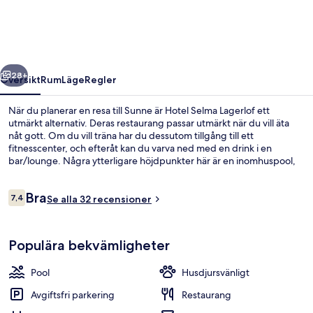
regående
Nästa
28+
Översikt
Rum
Läge
Regler
När du planerar en resa till Sunne är Hotel Selma Lagerlof ett
utmärkt alternativ. Deras restaurang passar utmärkt när du vill äta
nåt gott. Om du vill träna har du dessutom tillgång till ett
fitnesscenter, och efteråt kan du varva ned med en drink i en
bar/lounge. Några ytterligare höjdpunkter här är en inomhuspool,
en utomhuspool och en bastu.
Recensioner
Bra
7,4
Se alla 32 recensioner
7,4 av 10,
Inomhuspool och utomhuspool
Populära bekvämligheter
Pool
Husdjursvänligt
Avgiftsfri parkering
Restaurang