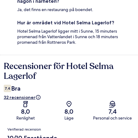
någon i närheten?
Ja, det finns en restaurang på boendet.
Hur är området vid Hotel Selma Lagerlof?
Hotel Selma Lagerlof ligger mitt i Sunne, 15 minuters
promenad från Vattenlandet i Sunne och 18 minuters
promenad från Rottneros Park.
Recensioner för Hotel Selma
Recensioner
Lagerlof
Bra
7,4
32 recensioner
8,0
8,0
7,4
Renlighet
Läge
Personal och service
Recensioner
Verifierad recension