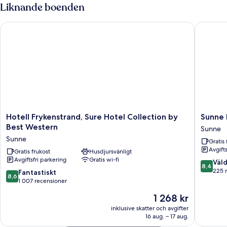
Liknande boenden
Hotell Frykenstrand, Sure Hotel Collection by Best Western
Sunne H
Hotell
Sunne
Hotell Frykenstrand, Sure Hotel Collection by
Sunne
Frykenstrand,
Hembyg
Best Western
Sunne
Sure
B&B
Sunne
Gratis 
Hotel
Sunne
Avgift
Collection
Gratis frukost
Husdjursvänligt
Avgiftsfri parkering
Gratis wi-fi
by
8.4
Väld
8,4
Best
av
225 
8.6
Fantastiskt
8,6
Western
10,
av
1 007 recensioner
Sunne
Väldigt
10,
Priset
1 268 kr
bra,
Fantastiskt,
är
225 rec
1 007 recensioner
inklusive skatter och avgifter
1 268 kr
16 aug. – 17 aug.