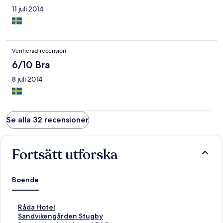
11 juli 2014
Verifierad recension
6/10 Bra
8 juli 2014
Se alla 32 recensioner
Fortsätt utforska
Boende
L
Råda Hotel
ä
L
Sandvikengården Stugby