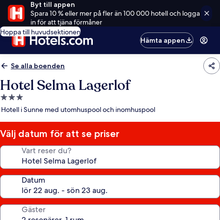
Byt till appen
Spara 10 % eller mer på fler än 100 000 hotell och logga
in för att tjäna förmåner
Hoppa till huvudsektionen
Hämta appen
Se alla boenden
Hotel Selma Lagerlof
3.0-
stjärnigt
Hotell i Sunne med utomhuspool och inomhuspool
boende
Välj datum för att se priser
Vart reser du?
Datum
Gäster