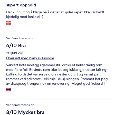
supert opphold
Har kunn 1 ting å klage på å det er at kjøleskapet ikke var kaldt ..
kjedelig med lonka øl ;(
Verifierad recension
6/10 Bra
20 juni 2011
Översätt med hjälp av Google
Vakkert hotellanlegg i gammel stil. Vi fikk et heller dårlig rom
med flere feil: Et vindu som ikke lot seg lukke igjen etter lufting.
Lufting fordi det var en veldig innestengt luft og varmt på
rommet ved adkomst. Lekkasje i dusj-slangen. Rommet bar peg
av slitasje,og trenger nok en renovering. Meget god frokost! I
forhold til romstandarden, synes vi prisen var drøy!
Verifierad recension
8/10 Mycket bra