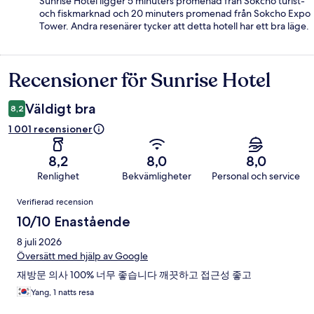
Sunrise Hotel ligger 5 minuters promenad från Sokcho turist-
och fiskmarknad och 20 minuters promenad från Sokcho Expo
Tower. Andra resenärer tycker att detta hotell har ett bra läge.
Recensioner för Sunrise Hotel
Recensioner
Väldigt bra
8,2
1 001 recensioner
8,2
8,0
8,0
Renlighet
Bekvämligheter
Personal och service
Recensioner
Verifierad recension
10/10 Enastående
8 juli 2026
Översätt med hjälp av Google
재방문 의사 100% 너무 좋습니다 깨끗하고 접근성 좋고
Yang, 1 natts resa