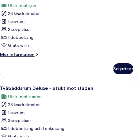
alla
mot
Utsikt mot sjön
staden
foton
23 kvadratmeter
för
Standard
1 sovrum
dubbelrum
2 sovplatser
-
1 dubbelsäng
sjöutsikt
Gratis wi-fi
Mer
Mer information
information
om
Se priser
Standard
dubbelrum
-
Öppna
Sängtillbehör av högsta kvalitet, du
8
sjöutsikt
Tvåbäddsrum Deluxe - utsikt mot staden
alla
Utsikt mot staden
foton
23 kvadratmeter
för
Tvåbäddsrum
1 sovrum
Deluxe
3 sovplatser
-
1 dubbelsäng och 1 enkelsäng
utsikt
Gratis wi-fi