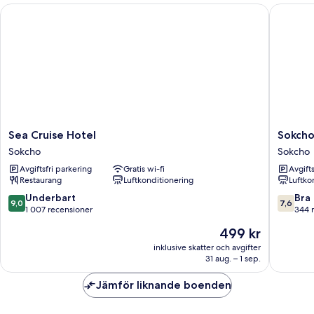
Sea Cruise Hotel
Sokcho M
Sea
Sokcho
Sea Cruise Hotel
Sokcho
Cruise
Marina
Sokcho
Sokcho
Hotel
Bay
Avgiftsfri parkering
Gratis wi-fi
Avgift
Sokcho
hotel
Restaurang
Luftkonditionering
Luftko
Sokcho
9.0
7.6
Underbart
Bra
9,0
7,6
av
av
1 007 recensioner
344 
10,
10,
Priset
499 kr
Underbart,
Bra,
är
1 007 recensioner
344 rec
inklusive skatter och avgifter
499 kr
31 aug. – 1 sep.
Jämför liknande boenden