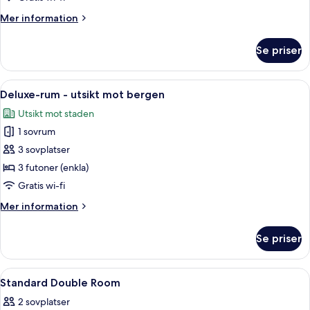
Mer
Mer information
information
om
Se priser
Junior
Family,
Lake
Öppna
Ett modernt hotellrum med två sängar, 
7
View
Deluxe-rum - utsikt mot bergen
alla
Utsikt mot staden
foton
1 sovrum
för
Deluxe-
3 sovplatser
rum
3 futoner (enkla)
-
Gratis wi-fi
utsikt
Mer
Mer information
mot
information
bergen
om
Se priser
Deluxe-
rum
-
Öppna
Sängtillbehör av högsta kvalitet, du
11
utsikt
Standard Double Room
alla
mot
2 sovplatser
bergen
foton