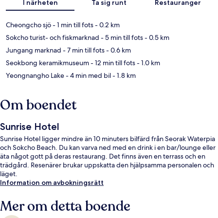
I närheten
Ta sig runt
Restauranger
Cheongcho sjö
- 1 min till fots
- 0.2 km
Sokcho turist- och fiskmarknad
- 5 min till fots
- 0.5 km
Jungang marknad
- 7 min till fots
- 0.6 km
Seokbong keramikmuseum
- 12 min till fots
- 1.0 km
Yeongnangho Lake
- 4 min med bil
- 1.8 km
Om boendet
Sunrise Hotel
Sunrise Hotel ligger mindre än 10 minuters bilfärd från Seorak Waterpia
och Sokcho Beach. Du kan varva ned med en drink i en bar/lounge eller
äta något gott på deras restaurang. Det finns även en terrass och en
trädgård. Resenärer brukar uppskatta den hjälpsamma personalen och
läget.
Information om avbokningsrätt
Mer om detta boende