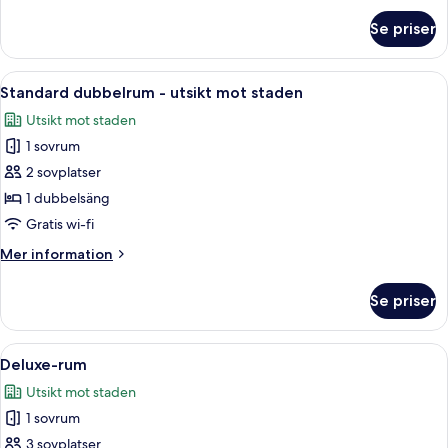
staden
om
Se priser
Standard
tvåbäddsrum
-
Öppna
Ett modernt hotellrum med en stor sän
3
utsikt
Standard dubbelrum - utsikt mot staden
alla
mot
Utsikt mot staden
staden
foton
1 sovrum
för
Standard
2 sovplatser
dubbelrum
1 dubbelsäng
-
Gratis wi-fi
utsikt
Mer
Mer information
mot
information
staden
om
Se priser
Standard
dubbelrum
-
Öppna
Ett modernt hotellrum med en stor sän
4
utsikt
Deluxe-rum
alla
mot
Utsikt mot staden
staden
foton
1 sovrum
för
Deluxe-
3 sovplatser