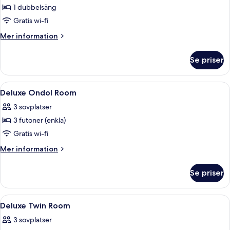
1 dubbelsäng
för
Standard
Gratis wi-fi
Double
Mer
Mer information
Room
information
om
Se priser
Standard
Double
Room
Öppna
Sängtillbehör av högsta kvalitet, du
5
Deluxe Ondol Room
alla
3 sovplatser
foton
3 futoner (enkla)
för
Deluxe
Gratis wi-fi
Ondol
Mer
Mer information
Room
information
om
Se priser
Deluxe
Ondol
Room
Öppna
Sängtillbehör av högsta kvalitet, du
8
Deluxe Twin Room
alla
3 sovplatser
foton