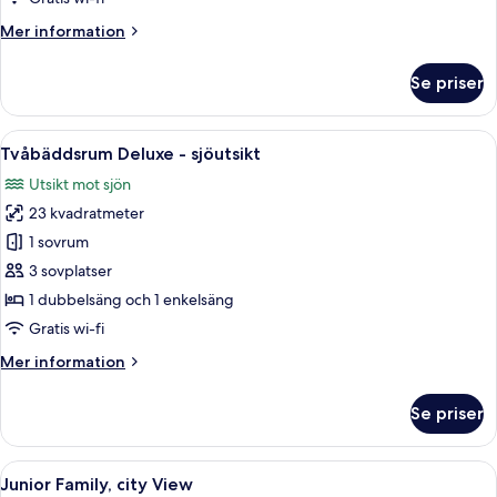
mot
Mer
Mer information
staden
information
om
Se priser
Tvåbäddsrum
Deluxe
-
Öppna
Ett hotellrum med två sängar, en platt
10
utsikt
Tvåbäddsrum Deluxe - sjöutsikt
alla
mot
Utsikt mot sjön
staden
foton
23 kvadratmeter
för
Tvåbäddsrum
1 sovrum
Deluxe
3 sovplatser
-
1 dubbelsäng och 1 enkelsäng
sjöutsikt
Gratis wi-fi
Mer
Mer information
information
om
Se priser
Tvåbäddsrum
Deluxe
-
Öppna
Ett modernt hotellrum med en stor sän
10
sjöutsikt
Junior Family, city View