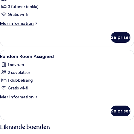
rum
3 futoner (enkla)
Gratis wi-fi
Mer
Mer information
information
om
Se priser
Deluxe-
rum
Öppna
Ett hotellrum med två separata sängar,
6
Random Room Assigned
alla
1 sovrum
foton
2 sovplatser
för
Random
1 dubbelsäng
Room
Gratis wi-fi
Assigned
Mer
Mer information
information
om
Se priser
Random
Room
Assigned
Liknande boenden