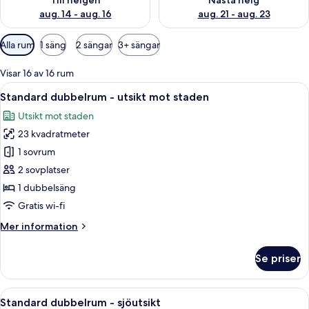
Till helgen
Nästa helg
aug. 14 - aug. 16
aug. 21 - aug. 23
Tillgängliga
Alla rum
1 säng
2 sängar
3+ sängar
filter
för
Visar 16 av 16 rum
rum
Öppna
Ett modernt hotellrum med en stor sän
8
Standard dubbelrum - utsikt mot staden
alla
Utsikt mot staden
foton
23 kvadratmeter
för
Standard
1 sovrum
dubbelrum
2 sovplatser
-
1 dubbelsäng
utsikt
Gratis wi-fi
mot
Mer
Mer information
staden
information
om
Se priser
Standard
dubbelrum
-
Öppna
Ett modernt hotellrum med en stor sän
9
utsikt
Standard dubbelrum - sjöutsikt