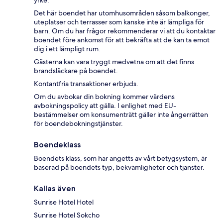
yrke.
Det här boendet har utomhusområden såsom balkonger,
uteplatser och terrasser som kanske inte är lämpliga för
barn. Om du har frågor rekommenderar vi att du kontaktar
boendet före ankomst för att bekräfta att de kan ta emot
dig i ett lämpligt rum.
Gästerna kan vara tryggt medvetna om att det finns
brandsläckare på boendet.
Kontantfria transaktioner erbjuds.
Om du avbokar din bokning kommer värdens
avbokningspolicy att gälla. I enlighet med EU-
bestämmelser om konsumenträtt gäller inte ångerrätten
för boendebokningstjänster.
Boendeklass
Boendets klass, som har angetts av vårt betygsystem, är
baserad på boendets typ, bekvämligheter och tjänster.
Kallas även
Sunrise Hotel Hotel
Sunrise Hotel Sokcho