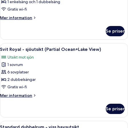
1 enkelsäng och 1 dubbelsäng
för
Deluxe
Gratis wi-fi
Twin
Mer
Mer information
Room
information
om
Se priser
Deluxe
Twin
Room
Öppna
Ett modernt vardagsrum med en platt-T
6
Svit Royal - sjöutsikt (Partial Ocean+Lake View)
alla
Utsikt mot sjön
foton
1 sovrum
för
Svit
6 sovplatser
Royal
2 dubbelsängar
-
Gratis wi-fi
sjöutsikt
Mer
Mer information
(Partial
information
Ocean+Lake
om
Se priser
Svit
View)
Royal
-
Öppna
Ett modernt hotellrum med en stor sän
7
sjöutsikt
Standard dubbelrum - viss havsutsikt