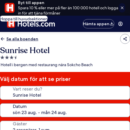
Byt till appen
Spara 10 % eller mer på fler än 100 000 hotell och logga
in för att tjäna förmåner
Hoppa till huvudsektionen
Hämta appen
Se alla boenden
Sunrise Hotel
3.5-
stjärnigt
Hotell i bergen med restaurang nära Sokcho Beach
boende
Välj datum för att se priser
Vart reser du?
Datum
Gäster