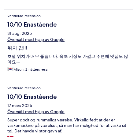
Verifierad recension
10/10 Enastående
31 aug. 2025
Översätt med hjälp av Google
위치 갑!!!
호텔 위치가 매우 좋습니다. 속초 시장도 가깝고 주변에 맛집도 많
아요~~
Misun, 2 nätters resa
Verifierad recension
10/10 Enastående
17 mars 2026
Översätt med hjälp av Google
Super godt og rummeligt værelse. Virkelig fedt at der er
vaskemaskine på værelset, så man har mulighed for at vaske sit
tøj. Det havde vi stor gavn af.