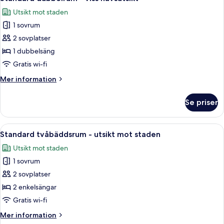
alla
(Partial
Utsikt mot staden
Ocean+Lake
foton
View)
1 sovrum
för
Standard
2 sovplatser
dubbelrum
1 dubbelsäng
-
Gratis wi-fi
viss
Mer
Mer information
havsutsikt
information
om
Se priser
Standard
dubbelrum
-
Öppna
Två separata sängar med vita sängkläde
5
viss
Standard tvåbäddsrum - utsikt mot staden
alla
havsutsikt
Utsikt mot staden
foton
1 sovrum
för
Standard
2 sovplatser
tvåbäddsrum
2 enkelsängar
-
Gratis wi-fi
utsikt
Mer
Mer information
mot
information