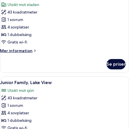
alla
Utsikt mot staden
foton
43 kvadratmeter
för
Junior
1 sovrum
Family,
4 sovplatser
city
1 dubbelsäng
View
Gratis wi-fi
Mer
Mer information
information
om
Se priser
Junior
Family,
city
Öppna
Ett modernt hotellrum med en stor sän
9
View
Junior Family, Lake View
alla
Utsikt mot sjön
foton
43 kvadratmeter
för
Junior
1 sovrum
Family,
4 sovplatser
Lake
1 dubbelsäng
View
Gratis wi-fi