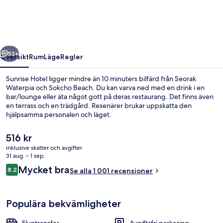
regående
Nästa
53+
Översikt
Rum
Läge
Regler
Sunrise Hotel ligger mindre än 10 minuters bilfärd från Seorak
Waterpia och Sokcho Beach. Du kan varva ned med en drink i en
bar/lounge eller äta något gott på deras restaurang. Det finns även
en terrass och en trädgård. Resenärer brukar uppskatta den
hjälpsamma personalen och läget.
Det
516 kr
nuvarande
inklusive skatter och avgifter
priset
31 aug. – 1 sep.
Sängtillbehör av högsta kvalitet, du
är
Recensioner
Mycket bra
8,2
Se alla 1 001 recensioner
516 kr
8,2 av 10,
Populära bekvämligheter