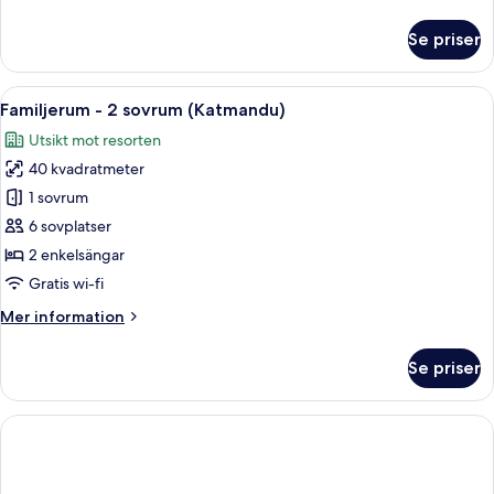
information
om
Se priser
Familjerum
(Katmandu
Room)
Öppna
Ett hotellrum med en säng, en röd fåtöl
4
Familjerum - 2 sovrum (Katmandu)
alla
Utsikt mot resorten
foton
40 kvadratmeter
för
Familjerum
1 sovrum
-
6 sovplatser
2
2 enkelsängar
sovrum
Gratis wi-fi
(Katmandu)
Mer
Mer information
information
om
Se priser
Familjerum
-
2
sovrum
(Katmandu)