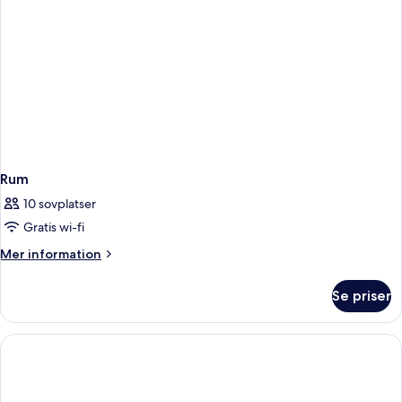
Rum
10 sovplatser
Gratis wi-fi
Mer
Mer information
information
om
Se priser
Rum