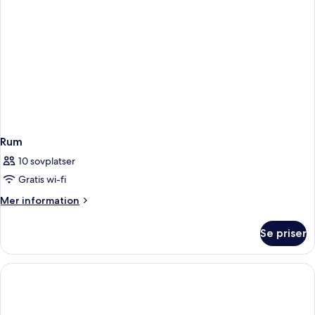
Rum
10 sovplatser
Gratis wi-fi
Mer
Mer information
information
om
Se priser
Rum