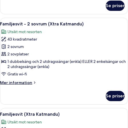
om
Se priser
Svit
(Maiya
&
Öppna
Minibar, värdeförvaringsskåp på rum
9
Kumars
Familjesvit - 2 sovrum (Xtra Katmandu)
alla
Enchanted
Utsikt mot resorten
Suite)
foton
43 kvadratmeter
för
Familjesvit
2 sovrum
-
2 sovplatser
2
1 dubbelsäng och 2 utdragssängar (enkla) ELLER 2 enkelsängar och
sovrum
2 utdragssängar (enkla)
(Xtra
Gratis wi-fi
Katmandu)
Mer
Mer information
information
om
Se priser
Familjesvit
-
2
Öppna
Ett hotellrum med en stor säng, en TV
10
sovrum
Familjesvit (Xtra Katmandu)
alla
(Xtra
Utsikt mot resorten
Katmandu)
foton