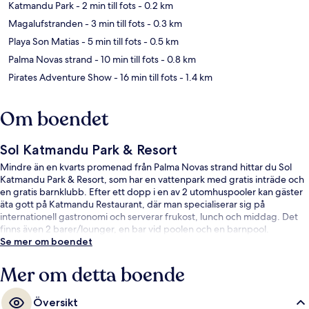
Katmandu Park
- 2 min till fots
- 0.2 km
Magalufstranden
- 3 min till fots
- 0.3 km
Playa Son Matias
- 5 min till fots
- 0.5 km
Palma Novas strand
- 10 min till fots
- 0.8 km
Pirates Adventure Show
- 16 min till fots
- 1.4 km
Om boendet
Sol Katmandu Park & Resort
Mindre än en kvarts promenad från Palma Novas strand hittar du Sol
Katmandu Park & Resort, som har en vattenpark med gratis inträde och
en gratis barnklubb. Efter ett dopp i en av 2 utomhuspooler kan gäster
äta gott på Katmandu Restaurant, där man specialiserar sig på
internationell gastronomi och serverar frukost, lunch och middag. Det
finns även 2 barer/lounger, en bar vid poolen och en barnpool.
Se mer om boendet
Mer om detta boende
Översikt