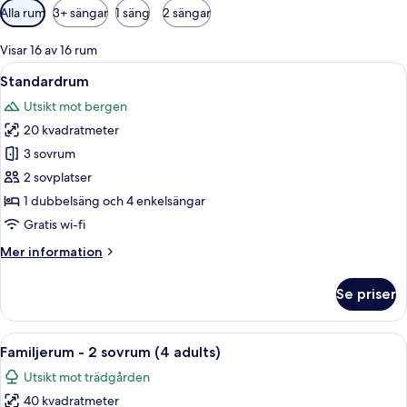
Tillgängliga
Alla rum
3+ sängar
1 säng
2 sängar
filter
för
Visar 16 av 16 rum
rum
Öppna
Ett hotellrum med en säng, ett skrivbo
5
Standardrum
alla
Utsikt mot bergen
foton
20 kvadratmeter
för
Standardrum
3 sovrum
2 sovplatser
1 dubbelsäng och 4 enkelsängar
Gratis wi-fi
Mer
Mer information
information
om
Se priser
Standardrum
Öppna
Ett hotellrum med två sängar, en TV, et
5
Familjerum - 2 sovrum (4 adults)
alla
Utsikt mot trädgården
foton
40 kvadratmeter
för