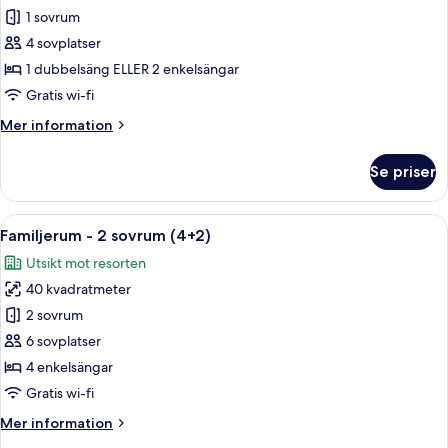
Child)
Familjesvit
1 sovrum
(Xtra
4 sovplatser
Katmandu,
1 dubbelsäng ELLER 2 enkelsängar
2+2)
Gratis wi-fi
Mer
Mer information
information
om
Se priser
Familjesvit
(Xtra
Katmandu,
Öppna
Ett hotellrum med två sängar, en TV, et
8
2+2)
Familjerum - 2 sovrum (4+2)
alla
Utsikt mot resorten
foton
40 kvadratmeter
för
Familjerum
2 sovrum
-
6 sovplatser
2
4 enkelsängar
sovrum
Gratis wi-fi
(4+2)
Mer
Mer information
information