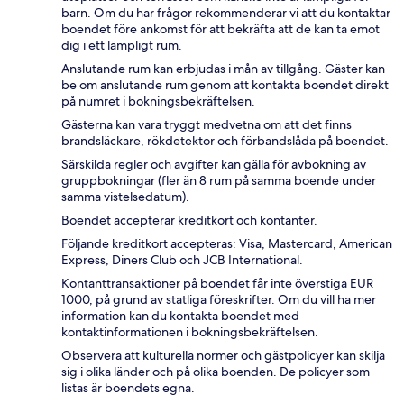
barn. Om du har frågor rekommenderar vi att du kontaktar
boendet före ankomst för att bekräfta att de kan ta emot
dig i ett lämpligt rum.
Anslutande rum kan erbjudas i mån av tillgång. Gäster kan
be om anslutande rum genom att kontakta boendet direkt
på numret i bokningsbekräftelsen.
Gästerna kan vara tryggt medvetna om att det finns
brandsläckare, rökdetektor och förbandslåda på boendet.
Särskilda regler och avgifter kan gälla för avbokning av
gruppbokningar (fler än 8 rum på samma boende under
samma vistelsedatum).
Boendet accepterar kreditkort och kontanter.
Följande kreditkort accepteras: Visa, Mastercard, American
Express, Diners Club och JCB International.
Kontanttransaktioner på boendet får inte överstiga EUR
1000, på grund av statliga föreskrifter. Om du vill ha mer
information kan du kontakta boendet med
kontaktinformationen i bokningsbekräftelsen.
Observera att kulturella normer och gästpolicyer kan skilja
sig i olika länder och på olika boenden. De policyer som
listas är boendets egna.