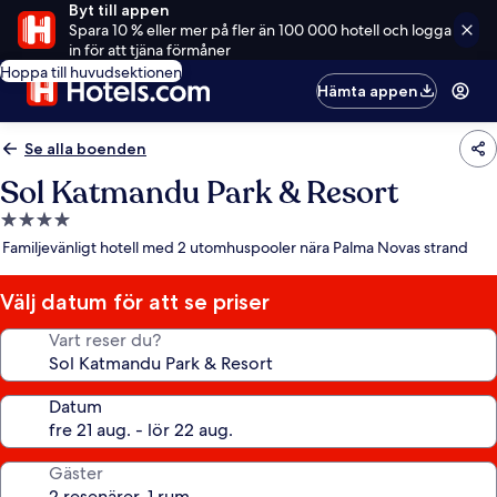
Byt till appen
Spara 10 % eller mer på fler än 100 000 hotell och logga
in för att tjäna förmåner
Hoppa till huvudsektionen
Hämta appen
Se alla boenden
Sol Katmandu Park & Resort
4.0-
stjärnigt
Familjevänligt hotell med 2 utomhuspooler nära Palma Novas strand
boende
Välj datum för att se priser
Vart reser du?
Datum
Gäster