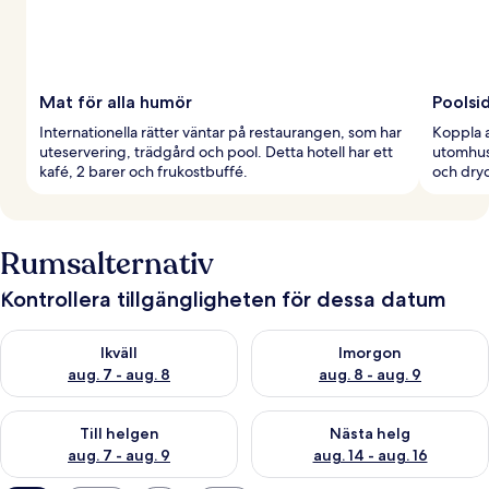
Mat för alla humör
Poolsi
Internationella rätter väntar på restaurangen, som har
Koppla a
uteservering, trädgård och pool. Detta hotell har ett
utomhus
kafé, 2 barer och frukostbuffé.
och dryc
Rumsalternativ
Kontrollera tillgängligheten för dessa datum
Kontrollera tillgängligheten för ikväll aug. 7 - aug. 8
Kontrollera tillgängligheten f
Ikväll
Imorgon
aug. 7 - aug. 8
aug. 8 - aug. 9
Kontrollera tillgängligheten för den här helgen aug. 7 - aug. 9
Kontrollera tillgängligheten fö
Till helgen
Nästa helg
aug. 7 - aug. 9
aug. 14 - aug. 16