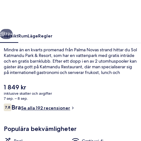
&
Resort
regående
Nästa
72+
Översikt
Rum
Läge
Regler
Mindre än en kvarts promenad från Palma Novas strand hittar du Sol
Katmandu Park & Resort, som har en vattenpark med gratis inträde
och en gratis barnklubb. Efter ett dopp i en av 2 utomhuspooler kan
gäster äta gott på Katmandu Restaurant, där man specialiserar sig
på internationell gastronomi och serverar frukost, lunch och
middag. Det finns även 2 barer/lounger, en bar vid poolen och en
barnpool.
Det
1 849 kr
nuvarande
inklusive skatter och avgifter
priset
7 sep. – 8 sep.
Vattenpark
är
Recensioner
Bra
7,8
Se alla 192 recensioner
1 849 kr
7,8 av 10,
Populära bekvämligheter