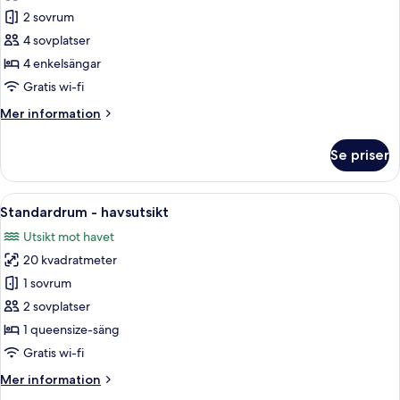
Familjerum
2 sovrum
-
4 sovplatser
2
4 enkelsängar
sovrum
Gratis wi-fi
(4
Mer
Mer information
adults)
information
om
Se priser
Familjerum
-
2
Öppna
Ett hotellrum med en stor säng, en min
4
sovrum
Standardrum - havsutsikt
alla
(4
Utsikt mot havet
adults)
foton
20 kvadratmeter
för
Standardrum
1 sovrum
-
2 sovplatser
havsutsikt
1 queensize-säng
Gratis wi-fi
Mer
Mer information
information