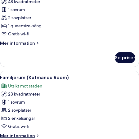
48 kvadratmeter
för
Familjesvit
1 sovrum
(Xtra
2 sovplatser
Katmandu)
1 queensize-säng
Gratis wi-fi
Mer
Mer information
information
om
Se priser
Familjesvit
(Xtra
Katmandu)
Öppna
Ett hotellrum med en stor säng, ett sk
3
Familjerum (Katmandu Room)
alla
Utsikt mot staden
foton
23 kvadratmeter
för
Familjerum
1 sovrum
(Katmandu
2 sovplatser
Room)
2 enkelsängar
Gratis wi-fi
Mer
Mer information