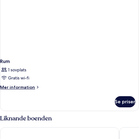
Rum
1 sovplats
Gratis wi-fi
Mer
Mer information
information
om
Se priser
Rum
Liknande boenden
Leonardo Royal Hotel Mallorca
Leonardo