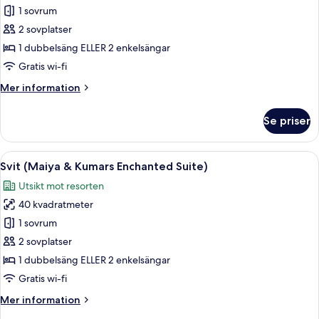
Svit
1 sovrum
(Boros
2 sovplatser
Mythical
1 dubbelsäng ELLER 2 enkelsängar
Ice
Gratis wi-fi
Suite)
Mer
Mer information
information
om
Se priser
Svit
(Boros
Mythical
Öppna
Ett modernt sovrum med en stor säng, e
5
Ice
Svit (Maiya & Kumars Enchanted Suite)
alla
Suite)
Utsikt mot resorten
foton
40 kvadratmeter
för
Svit
1 sovrum
(Maiya
2 sovplatser
&
1 dubbelsäng ELLER 2 enkelsängar
Kumars
Gratis wi-fi
Enchanted
Mer
Mer information
Suite)
information