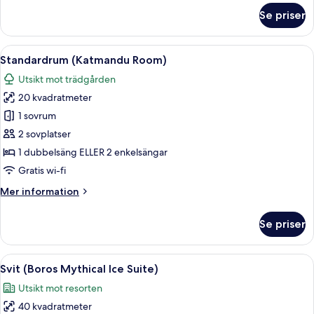
om
Se priser
Familjerum
-
2
Öppna
Ett hotellrum med en säng, en stol, e
7
sovrum
Standardrum (Katmandu Room)
alla
(4+2)
Utsikt mot trädgården
foton
20 kvadratmeter
för
Standardrum
1 sovrum
(Katmandu
2 sovplatser
Room)
1 dubbelsäng ELLER 2 enkelsängar
Gratis wi-fi
Mer
Mer information
information
om
Se priser
Standardrum
(Katmandu
Room)
Öppna
Ett hotellrum med en stor säng, en TV
6
Svit (Boros Mythical Ice Suite)
alla
Utsikt mot resorten
foton
40 kvadratmeter
för