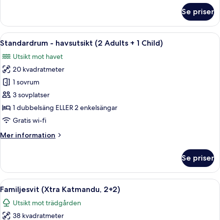
om
Se priser
Standardrum
-
havsutsikt
Öppna
Ett hotellrum med en stor säng, en min
4
Standardrum - havsutsikt (2 Adults + 1 Child)
alla
Utsikt mot havet
foton
20 kvadratmeter
för
Standardrum
1 sovrum
-
3 sovplatser
havsutsikt
1 dubbelsäng ELLER 2 enkelsängar
(2
Gratis wi-fi
Adults
Mer
Mer information
+
information
1
om
Se priser
Child)
Standardrum
-
havsutsikt
Öppna
Ett hotellrum med två sängar, en TV, et
8
(2
Familjesvit (Xtra Katmandu, 2+2)
alla
Adults
Utsikt mot trädgården
+
foton
1
38 kvadratmeter
för