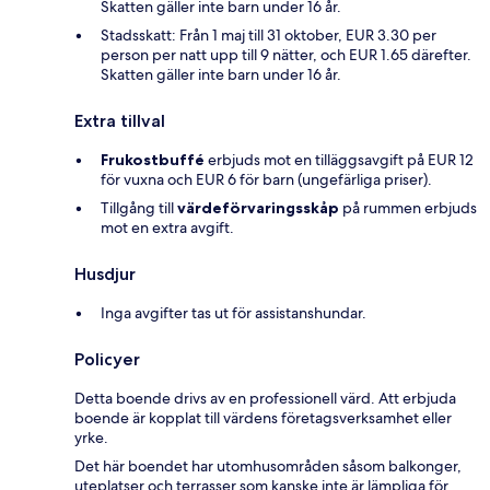
Skatten gäller inte barn under 16 år.
Stadsskatt: Från 1 maj till 31 oktober, EUR 3.30 per
person per natt upp till 9 nätter, och EUR 1.65 därefter.
Skatten gäller inte barn under 16 år.
Extra tillval
Frukostbuffé
erbjuds mot en tilläggsavgift på EUR 12
för vuxna och EUR 6 för barn (ungefärliga priser).
Tillgång till
värdeförvaringsskåp
på rummen erbjuds
mot en extra avgift.
Husdjur
Inga avgifter tas ut för assistanshundar.
Policyer
Detta boende drivs av en professionell värd. Att erbjuda
boende är kopplat till värdens företagsverksamhet eller
yrke.
Det här boendet har utomhusområden såsom balkonger,
uteplatser och terrasser som kanske inte är lämpliga för