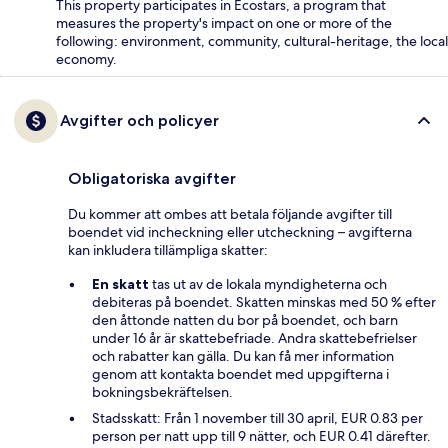
This property participates in Ecostars, a program that
measures the property's impact on one or more of the
following: environment, community, cultural-heritage, the local
economy.
Avgifter och policyer
Obligatoriska avgifter
Du kommer att ombes att betala följande avgifter till
boendet vid incheckning eller utcheckning – avgifterna
kan inkludera tillämpliga skatter:
En skatt
tas ut av de lokala myndigheterna och
debiteras på boendet. Skatten minskas med 50 % efter
den åttonde natten du bor på boendet, och barn
under 16 år är skattebefriade. Andra skattebefrielser
och rabatter kan gälla. Du kan få mer information
genom att kontakta boendet med uppgifterna i
bokningsbekräftelsen.
Stadsskatt: Från 1 november till 30 april, EUR 0.83 per
person per natt upp till 9 nätter, och EUR 0.41 därefter.