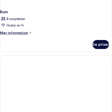
Rum
8 sovplatser
Gratis wi-fi
Mer
Mer information
information
om
Se priser
Rum