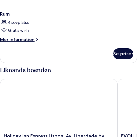
Rum
4 sovplatser
Gratis wi-fi
Mer
Mer information
information
om
Se priser
Rum
Liknande boenden
Holiday Inn Express Lisbon, Av. Liberdade by IHG
EVOLUTI
Holiday
EVOLU
Holiday Inn Express Lisbon, Av. Liberdade by
EVOLUT