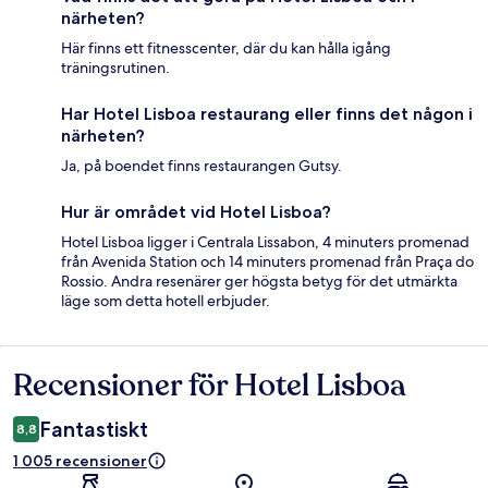
närheten?
Här finns ett fitnesscenter, där du kan hålla igång
träningsrutinen.
Har Hotel Lisboa restaurang eller finns det någon i
närheten?
Ja, på boendet finns restaurangen Gutsy.
Hur är området vid Hotel Lisboa?
Hotel Lisboa ligger i Centrala Lissabon, 4 minuters promenad
från Avenida Station och 14 minuters promenad från Praça do
Rossio. Andra resenärer ger högsta betyg för det utmärkta
läge som detta hotell erbjuder.
Recensioner för Hotel Lisboa
Recensioner
Fantastiskt
8,8
1 005 recensioner