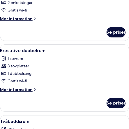
-
2 enkelsängar
2
Gratis wi-fi
enkelsängar
Mer
Mer information
information
om
Se priser
Panoramic-
rum
-
Öppna
Ett hotellrum med en stor säng, två 
4
2
Executive dubbelrum
alla
enkelsängar
1 sovrum
foton
3 sovplatser
för
Executive
1 dubbelsäng
dubbelrum
Gratis wi-fi
Mer
Mer information
information
om
Se priser
Executive
dubbelrum
Öppna
Ett hotellrum med en stor säng, två s
7
Tvåbäddsrum
alla