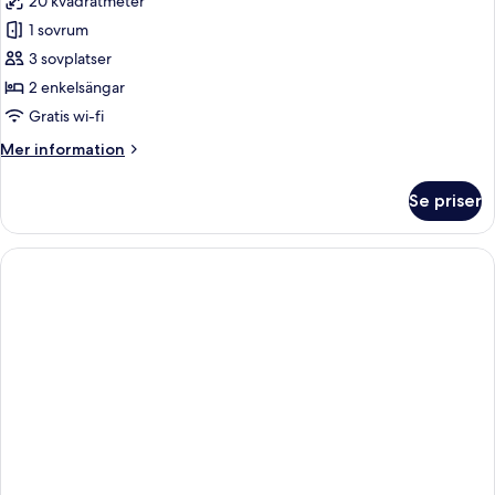
20 kvadratmeter
foton
1 sovrum
för
Tvåbäddsrum
3 sovplatser
2 enkelsängar
Gratis wi-fi
Mer
Mer information
information
om
Se priser
Tvåbäddsrum