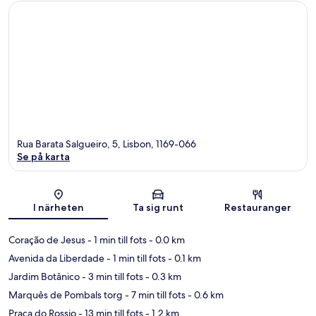
Rua Barata Salgueiro, 5, Lisbon, 1169-066
Se på karta
Karta
I närheten
Ta sig runt
Restauranger
Coração de Jesus
- 1 min till fots
- 0.0 km
Avenida da Liberdade
- 1 min till fots
- 0.1 km
Jardim Botânico
- 3 min till fots
- 0.3 km
Marquês de Pombals torg
- 7 min till fots
- 0.6 km
Praça do Rossio
- 13 min till fots
- 1.2 km