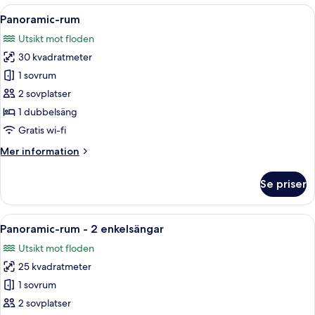
Extra
Öppna
Ett hotellrum med en säng, en soffa, 
6
Bed)
Panoramic-rum
alla
Utsikt mot floden
foton
30 kvadratmeter
för
Panoramic-
1 sovrum
rum
2 sovplatser
1 dubbelsäng
Gratis wi-fi
Mer
Mer information
information
om
Se priser
Panoramic-
rum
Öppna
Ett hotellrum med en stor säng, två 
2
Panoramic-rum - 2 enkelsängar
alla
Utsikt mot floden
foton
25 kvadratmeter
för
Panoramic-
1 sovrum
rum
2 sovplatser