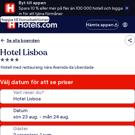
Byt till appen
Spara 10 % eller mer på fler än 100 000 hotell och logga
in för att tjäna förmåner
Hoppa till huvudsektionen
Hämta appen
Se alla boenden
Hotel Lisboa
4.0-
stjärnigt
Hotell med restaurang nära Avenida da Liberdade
boende
Välj datum för att se priser
Vart reser du?
Datum
Gäster