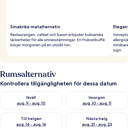
Smakrika matalternativ
Elegant
Restaurangen, caféet och baren erbjuder kulinariska
Insvepta
läckerheter för alla sinnesstämningar. En frukostbuffé
allergiv
börjar morgonen på en utsökt ton.
minibar
lugn.
Rumsalternativ
Kontrollera tillgängligheten för dessa datum
Kontrollera tillgängligheten för ikväll aug. 9 - aug. 10
Kontrollera tillgängligheten fö
Ikväll
Imorgon
aug. 9 - aug. 10
aug. 10 - aug. 11
Kontrollera tillgängligheten för den här helgen aug. 14 - aug. 
Kontrollera tillgängligheten fö
Till helgen
Nästa helg
aug. 14 - aug. 16
aug. 21 - aug. 23