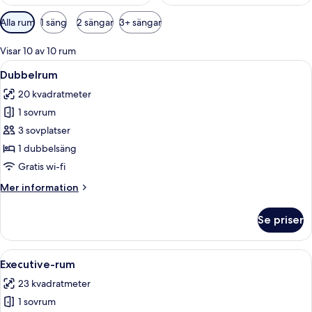
Tillgängliga
Alla rum
1 säng
2 sängar
3+ sängar
filter
för
Visar 10 av 10 rum
rum
Öppna
Ett hotellrum med en stor säng, ett 
6
Dubbelrum
alla
20 kvadratmeter
foton
1 sovrum
för
Dubbelrum
3 sovplatser
1 dubbelsäng
Gratis wi-fi
Mer
Mer information
information
om
Se priser
Dubbelrum
Öppna
Ett hotellrum med en stor säng, två 
6
Executive-rum
alla
23 kvadratmeter
foton
1 sovrum
för