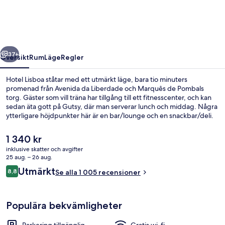
regående
Nästa
37+
Översikt
Rum
Läge
Regler
Hotel Lisboa ståtar med ett utmärkt läge, bara tio minuters
promenad från Avenida da Liberdade och Marquês de Pombals
torg. Gäster som vill träna har tillgång till ett fitnesscenter, och kan
sedan äta gott på Gutsy, där man serverar lunch och middag. Några
ytterligare höjdpunkter här är en bar/lounge och en snackbar/deli.
Andra resenärer brukar uppskatta närheten till kollektivtrafik.
Avenida Station ligger 4 minuter bort och till Marquês de Pombal
Det
1 340 kr
Station tar det inte mer än 7 minuter att gå.
nuvarande
inklusive skatter och avgifter
priset
25 aug. – 26 aug.
Exteriör
är
Recensioner
Utmärkt
8,8
Se alla 1 005 recensioner
1 340 kr
8,8 av 10,
Populära bekvämligheter