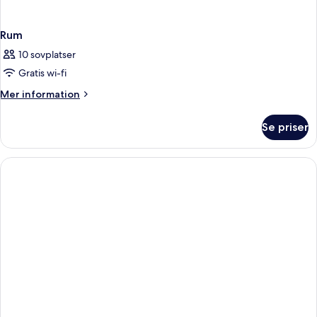
Rum
10 sovplatser
Gratis wi-fi
Mer
Mer information
information
om
Se priser
Rum