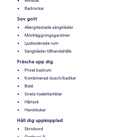
Minibar
Badrockar
Sov gott
Allergitestade sängkläder
Mörkläggningsgardiner
Ljudisolerade rum
Sängkläder tillhandahålls
Fräscha upp dig
Privat badrum
Kombinerad dusch/badkar
Bidé
Gratis toalettartiklar
Hårtork
Handdukar
Håll dig uppkopplad
Skrivbord
Gratis wi-fi