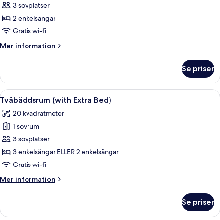
Executive-
3 sovplatser
rum
2 enkelsängar
Gratis wi-fi
Mer
Mer information
information
om
Se priser
Executive-
rum
Öppna
Ett hotellrum med en stor säng, två s
7
Tvåbäddsrum (with Extra Bed)
alla
20 kvadratmeter
foton
1 sovrum
för
Tvåbäddsrum
3 sovplatser
(with
3 enkelsängar ELLER 2 enkelsängar
Extra
Gratis wi-fi
Bed)
Mer
Mer information
information
om
Se priser
Tvåbäddsrum
(with