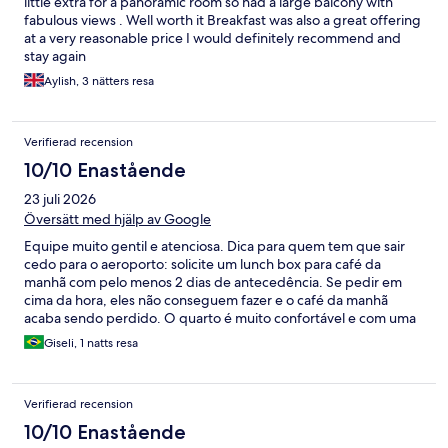
little extra for a panoramic room so had a large balcony with
fabulous views . Well worth it Breakfast was also a great offering
at a very reasonable price I would definitely recommend and
stay again
Aylish, 3 nätters resa
Verifierad recension
10/10 Enastående
23 juli 2026
Översätt med hjälp av Google
Equipe muito gentil e atenciosa. Dica para quem tem que sair
cedo para o aeroporto: solicite um lunch box para café da
manhã com pelo menos 2 dias de antecedência. Se pedir em
cima da hora, eles não conseguem fazer e o café da manhã
acaba sendo perdido. O quarto é muito confortável e com uma
banheira muito boa. Recomendo bastante a estadia.
Giseli, 1 natts resa
Verifierad recension
10/10 Enastående