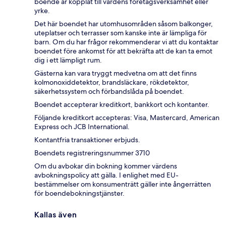
boende är kopplat till värdens företagsverksamhet eller
yrke.
Det här boendet har utomhusområden såsom balkonger,
uteplatser och terrasser som kanske inte är lämpliga för
barn. Om du har frågor rekommenderar vi att du kontaktar
boendet före ankomst för att bekräfta att de kan ta emot
dig i ett lämpligt rum.
Gästerna kan vara tryggt medvetna om att det finns
kolmonoxiddetektor, brandsläckare, rökdetektor,
säkerhetssystem och förbandslåda på boendet.
Boendet accepterar kreditkort, bankkort och kontanter.
Följande kreditkort accepteras: Visa, Mastercard, American
Express och JCB International.
Kontantfria transaktioner erbjuds.
Boendets registreringsnummer 3710
Om du avbokar din bokning kommer värdens
avbokningspolicy att gälla. I enlighet med EU-
bestämmelser om konsumenträtt gäller inte ångerrätten
för boendebokningstjänster.
Kallas även