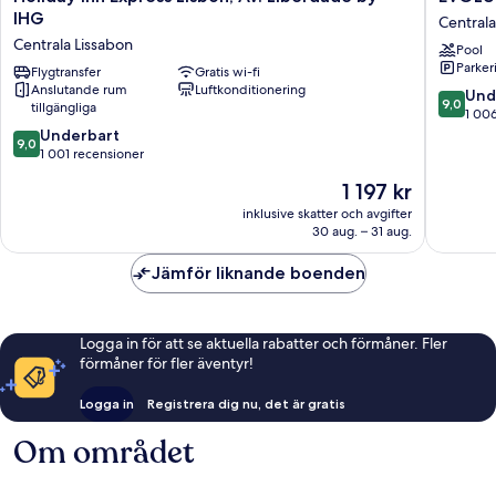
Inn
Lisboa
IHG
Centrala
Express
Hotel
Centrala Lissabon
Pool
Lisbon,
Centrala
Parkeri
Av.
Flygtransfer
Gratis wi-fi
Lissabon
Anslutande rum
Luftkonditionering
Liberdade
9.0
Und
9,0
tillgängliga
by
av
1 00
IHG
9.0
10,
Underbart
9,0
Centrala
av
Underba
1 001 recensioner
Lissabon
10,
1 006 re
Priset
1 197 kr
Underbart,
är
1 001 recensioner
inklusive skatter och avgifter
1 197 kr
30 aug. – 31 aug.
Jämför liknande boenden
Logga in för att se aktuella rabatter och förmåner. Fler
förmåner för fler äventyr!
Logga in
Registrera dig nu, det är gratis
Om området