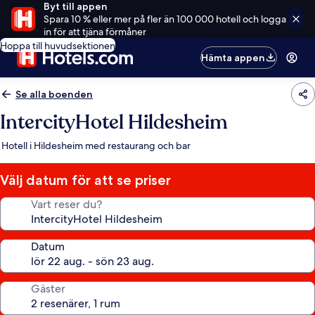
Byt till appen
Spara 10 % eller mer på fler än 100 000 hotell och logga
in för att tjäna förmåner
Hoppa till huvudsektionen
Hämta appen
Se alla boenden
IntercityHotel Hildesheim
Hotell i Hildesheim med restaurang och bar
Välj datum för att se priser
Vart reser du?
Datum
Gäster