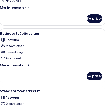
Superior
Gratis wi-fi
enkelrum
Mer
Mer information
information
om
Se priser
Superior
enkelrum
Öppna
Ett hotellrum med två sängar, en kart
5
Business tvåbäddsrum
alla
1 sovrum
foton
2 sovplatser
för
Business
1 enkelsäng
tvåbäddsrum
Gratis wi-fi
Mer
Mer information
information
om
Se priser
Business
tvåbäddsrum
Öppna
Ett hotellrum med två sängar, en kart
5
Standard tvåbäddsrum
alla
1 sovrum
foton
2 sovplatser
för