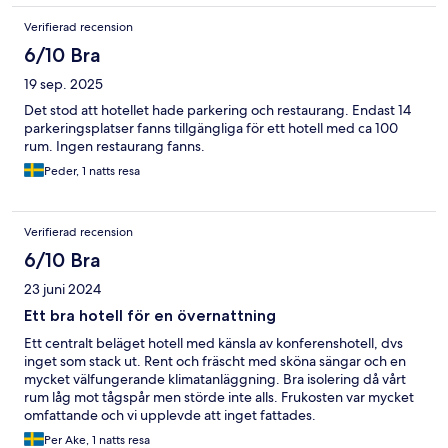
Verifierad recension
6/10 Bra
19 sep. 2025
Det stod att hotellet hade parkering och restaurang. Endast 14
parkeringsplatser fanns tillgängliga för ett hotell med ca 100
rum. Ingen restaurang fanns.
Peder, 1 natts resa
Verifierad recension
6/10 Bra
23 juni 2024
Ett bra hotell för en övernattning
Ett centralt beläget hotell med känsla av konferenshotell, dvs
inget som stack ut. Rent och fräscht med sköna sängar och en
mycket välfungerande klimatanläggning. Bra isolering då vårt
rum låg mot tågspår men störde inte alls. Frukosten var mycket
omfattande och vi upplevde att inget fattades.
Per Ake, 1 natts resa