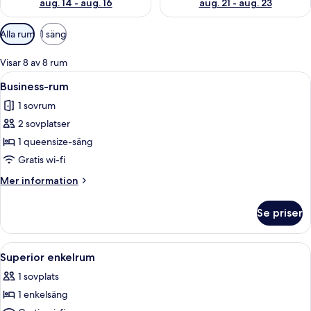
aug. 14 - aug. 16
aug. 21 - aug. 23
Tillgängliga
Alla rum
1 säng
filter
för
Visar 8 av 8 rum
rum
Öppna
Ett hotellrum med en säng, ett skrivbor
5
Business-rum
alla
1 sovrum
foton
2 sovplatser
för
Business-
1 queensize-säng
rum
Gratis wi-fi
Mer
Mer information
information
om
Se priser
Business-
rum
Öppna
Ett modernt hotellrum med en säng, et
4
Superior enkelrum
alla
1 sovplats
foton
1 enkelsäng
för