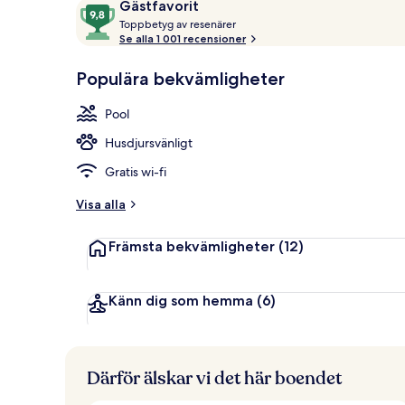
Recensioner
9,8
Gästfavorit
2 barer/loung
T
av
Toppbetyg av resenärer
o
Se alla 1 001 recensioner
10,
p
Gästfavorit
p
Populära bekvämligheter
b
e
Pool
t
y
Husdjursvänligt
g
Gratis wi-fi
a
v
Visa alla
r
Främsta bekvämligheter
(12)
e
s
e
n
Känn dig som hemma
(6)
ä
r
e
r
Därför älskar vi det här boendet