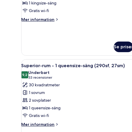
1 kingsize-säng
kingsize-
Gratis wi-fi
säng
(365sf,
Mer
Mer information
34sm)
information
om
Lyxrum
-
1
Se prise
kingsize-
säng
(365sf,
Öppna
Ett hotellrum med en säng, sän
7
Superior-rum - 1 queensize-säng (290sf, 27sm)
34sm)
alla
Underbart
foton
9,2
9,2 av 10
(33 recensioner)
33 recensioner
för
30 kvadratmeter
Superior-
1 sovrum
rum
2 sovplatser
-
1 queensize-säng
1
Gratis wi-fi
queensize-
säng
Mer
Mer information
(290sf,
information