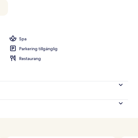
er, cocktailbar och cocktailbar
Spa
Parkering tillgänglig
Restaurang