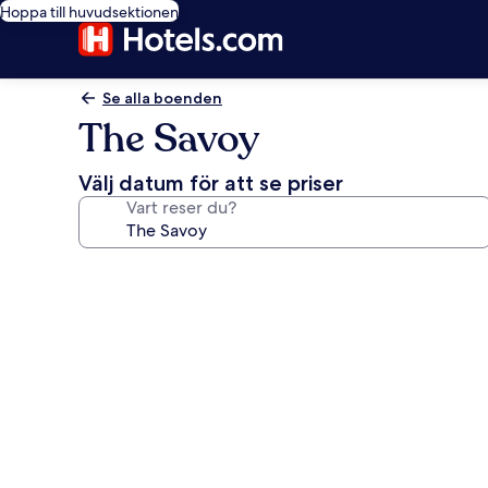
Hoppa till huvudsektionen
Se alla boenden
The Savoy
Välj datum för att se priser
Vart reser du?
Fotogalleri
för
The
Savoy