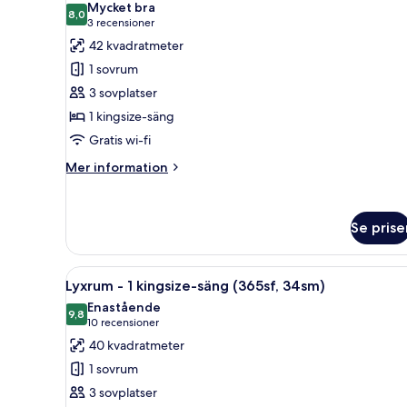
utsikt
Mycket bra
foton
8,0
mot
8,0 av 10
(3 recensioner)
3 recensioner
för
floden
42 kvadratmeter
(549
Juniorsvit
1 sovrum
sf,
-
51sm)
3 sovplatser
1
1 kingsize-säng
kingsize-
Gratis wi-fi
säng
(452sf,
Mer
Mer information
42sm)
information
om
Juniorsvit
Se prise
-
1
kingsize-
Öppna
Ett hotellrum med en säng, en 
säng
9
Lyxrum - 1 kingsize-säng (365sf, 34sm)
alla
(452sf,
Enastående
42sm)
foton
9,8
9,8 av 10
(10 recensioner)
10 recensioner
för
40 kvadratmeter
Lyxrum
1 sovrum
-
3 sovplatser
1