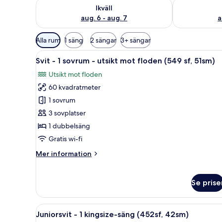
Kontrollera tillgängligheten för ikväll aug. 6 - aug. 7
Kontrollera ti
Ikväll
aug. 6 - aug. 7
a
Tillgängliga
Alla rum
1 säng
2 sängar
3+ sängar
filter
Öppna
Sängtillbehör av högsta kvalit
för
4
Svit - 1 sovrum - utsikt mot floden (549 sf, 51sm)
alla
rum
Utsikt mot floden
foton
60 kvadratmeter
för
Svit
1 sovrum
-
3 sovplatser
1
1 dubbelsäng
sovrum
Gratis wi-fi
-
Mer
Mer information
utsikt
information
mot
om
floden
Svit
Se prise
-
(549
1
sf,
sovrum
Öppna
Ett hotellrum med en säng, sän
8
51sm)
Juniorsvit - 1 kingsize-säng (452sf, 42sm)
-
alla