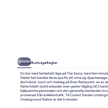
205+
Översikt
Rum
Läge
Regler
Du bor med fantastiskt läge på The Savoy, bara fem minu
Gäster kan besöka deras spa för att unna sig djupmassage
äta frukost, lunch och middag på River Restaurant, en av der
Detta hotell i lyxstil erbjuder även gäster tillgång till 2
hjälpsamma personalen och den generella standarden bruka
promenad från kollektivtrafik. Till Covent Garden Undergrou
Underground Station är det 6 minuter.