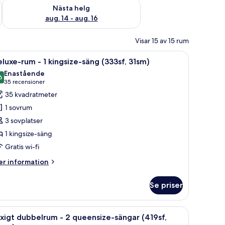
är helgen aug. 7 - aug. 9
Kontrollera tillgängligheten för nästa helg aug. 14 - aug. 16
Nästa helg
aug. 14 - aug. 16
Visar 15 av 15 rum
tt bord, en lampa, en vas med blommor och en tavla på väggen.
ppna
Ett hotellrum med en stor säng, ett nattduks
7
luxe-rum - 1 kingsize-säng (333sf, 31sm)
la
Enastående
oton
6
9,6 av 10
(35 recensioner)
35 recensioner
ör
35 kvadratmeter
eluxe-
1 sovrum
um
3 sovplatser
1 kingsize-säng
Gratis wi-fi
ingsize-
äng
er
r information
333sf,
formation
m
1sm)
Se priser
luxe-
um
en.
täcken och minibar
ppna
Ett hotellrum med en stor säng, en mindre säng,
5
xigt dubbelrum - 2 queensize-sängar (419sf,
la
ngsize-