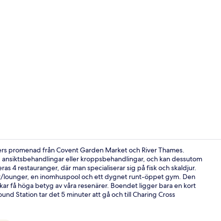
Creator vid
ters promenad från Covent Garden Market och River Thames.
, ansiktsbehandlingar eller kroppsbehandlingar, och kan dessutom
as 4 restauranger, där man specialiserar sig på fisk och skaldjur.
Svit - 2 sovr
 barer/lounger, en inomhuspool och ett dygnet runt-öppet gym. Den
r få höga betyg av våra resenärer. Boendet ligger bara en kort
nd Station tar det 5 minuter att gå och till Charing Cross