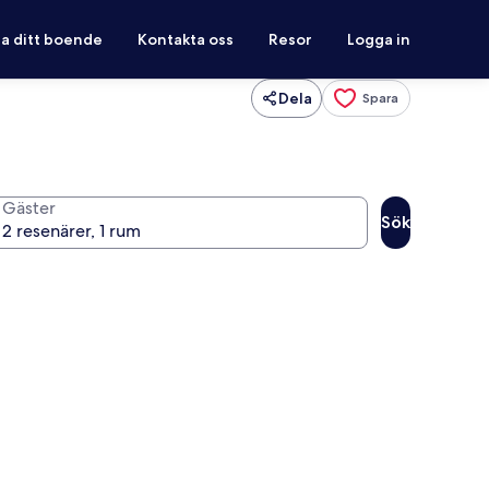
ra ditt boende
Kontakta oss
Resor
Logga in
Dela
Spara
Gäster
Sök