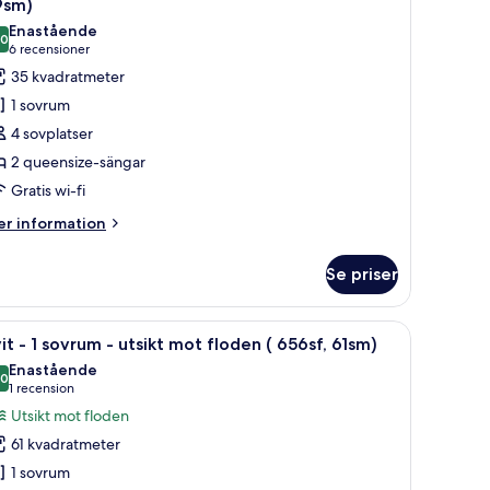
9sm)
ng
oton
Enastående
33sf,
,0
ör
10,0 av 10
(6 recensioner)
6 recensioner
sm)
yxigt
35 kvadratmeter
ubbelrum
1 sovrum
4 sovplatser
2 queensize-sängar
ueensize-
Gratis wi-fi
ängar
19sf,
er
r information
formation
9sm)
m
Se priser
xigt
bbelrum
täcken och minibar
ppna
Ett hotellrum med en stor säng, en sittgrupp
6
it - 1 sovrum - utsikt mot floden ( 656sf, 61sm)
la
eensize-
Enastående
ngar
oton
,0
10,0 av 10
(1 recension)
1 recension
19sf,
ör
Utsikt mot floden
sm)
it
61 kvadratmeter
1 sovrum