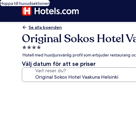
Hoppa till huvudsektionen
Se alla boenden
Original Sokos Hotel V
4.0-
stjärnigt
Hotell med husdjursvänlig profil som erbjuder restaurang och
boende
Välj datum för att se priser
Vart reser du?
Fotogalleri
för
Original
Sokos
Hotel
Vaakuna