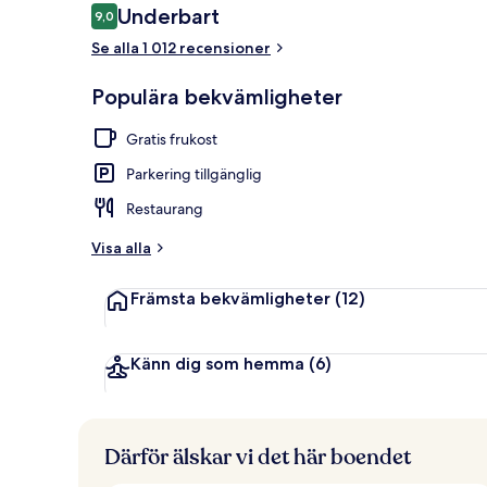
Recensioner
Underbart
9,0
9,0 av 10,
Se alla 1 012 recensioner
Exteriör
Populära bekvämligheter
Gratis frukost
Parkering tillgänglig
Restaurang
Visa alla
Främsta bekvämligheter
(12)
Känn dig som hemma
(6)
Därför älskar vi det här boendet