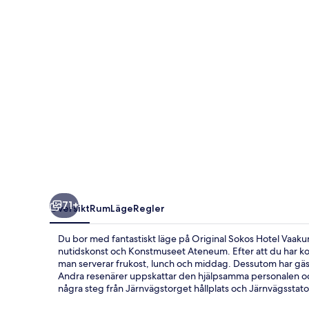
Helsinki
71+
Översikt
Rum
Läge
Regler
Du bor med fantastiskt läge på Original Sokos Hotel Vaak
nutidskonst och Konstmuseet Ateneum. Efter att du har kopp
man serverar frukost, lunch och middag. Dessutom har gäste
Andra resenärer uppskattar den hjälpsamma personalen och 
några steg från Järnvägstorget hållplats och Järnvägsstato