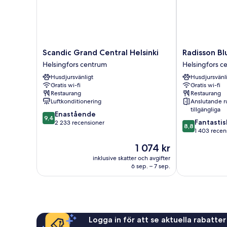
Scandic
Radisson
Scandic Grand Central Helsinki
Radisson Blu
Grand
Blu
Helsingfors centrum
Helsingfors c
Central
Plaza
Husdjursvänligt
Husdjursvänl
Helsinki
Hotel,
Gratis wi-fi
Gratis wi-fi
Helsingfors
Helsinki
Restaurang
Restaurang
centrum
Helsingfors
Luftkonditionering
Anslutande 
centrum
tillgängliga
9.4
Enastående
9,4
8.8
Fantastis
av
2 233 recensioner
8,8
av
1 403 recen
10,
10,
Enastående,
Priset
1 074 kr
Fantastiskt,
2 233 recensioner
är
1 403 recensi
inklusive skatter och avgifter
1 074 kr
6 sep. – 7 sep.
Logga in för att se aktuella rabatter