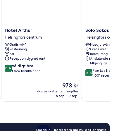
Hotel
Solo
Hotel Arthur
Solo Sokos Hotel Hel
Arthur
Sokos
Helsingfors centrum
Helsingfors centrum
Helsingfors
Hotel
Gratis wi-fi
Husdjursvänligt
centrum
Helsinki
Restaurang
Gratis wi-fi
Helsingfors
Bar
Restaurang
centrum
Reception dygnet runt
Anslutande rum
tillgängliga
8.4
Väldigt bra
8,4
8.8
Fantastiskt
av
1 620 recensioner
8,8
av
1 001 recensioner
10,
10,
Väldigt
Priset
973 kr
Fantastiskt,
bra,
är
1 001 recensioner
inklusive skatter och avgifter
inklusive s
1 620 recensioner
973 kr
6 sep. – 7 sep.
Logga in
Registrera dig nu, det är gratis