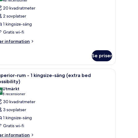
(48 recensioner)
48 recensioner
ör
20 kvadratmeter
tandardrum
2 sovplatser
1 kingsize-säng
Gratis wi-fi
ingsize-
äng
er
r information
formation
m
Se priser
andardrum
g, en bänk, en mönstrad fåtölj och utsikt över staden genom stora fönster.
ppna
Ett modernt sovrum med en stor säng, utsikt ö
5
ngsize-
perior-rum - 1 kingsize-säng (extra bed
la
ng
ssibility)
oton
Utmärkt
8
ör
8,8 av 10
(8 recensioner)
8 recensioner
uperior-
30 kvadratmeter
um
3 sovplatser
1 kingsize-säng
Gratis wi-fi
ingsize-
er
äng
r information