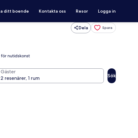
ra ditt boende
Kontakta oss
Resor
Logga in
Dela
Spara
 för nutidskonst
Gäster
Sök