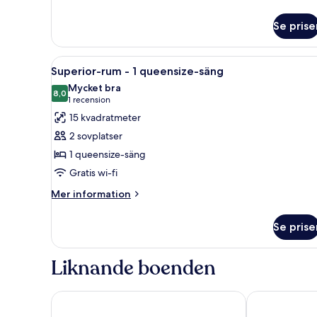
om
Svit
Se prise
Business
Öppna
Ett hotellrum med en stor säng,
5
Superior-rum - 1 queensize-säng
alla
Mycket bra
foton
8,0
8,0 av 10
(1 recension)
1 recension
för
15 kvadratmeter
Superior-
2 sovplatser
rum
1 queensize-säng
-
Gratis wi-fi
1
queensize-
Mer
Mer information
information
säng
om
Se prise
Superior-
rum
-
Liknande boenden
1
queensize-
säng
Scandic Grand Central Helsinki
Radisson Blu P