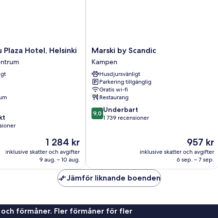
Marski
 Plaza Hotel, Helsinki
Marski by Scandic
by
entrum
Kampen
Scandic
igt
Husdjursvänligt
Kampen
Parkering tillgänglig
Gratis wi-fi
rum
Restaurang
9.0
Underbart
9,0
kt
av
1 739 recensioner
sioner
10,
Underbart,
Priset
Priset
1 284 kr
957 kr
1 739 recensioner
är
är
oner
inklusive skatter och avgifter
inklusive skatter och avgifter
1 284 kr
957 kr
9 aug. – 10 aug.
6 sep. – 7 sep.
Jämför liknande boenden
 och förmåner. Fler förmåner för fler