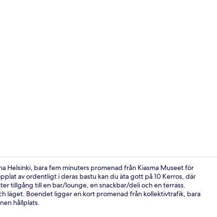
Lounge
una Helsinki, bara fem minuters promenad från Kiasma Museet för
lat av ordentligt i deras bastu kan du äta gott på 10 Kerros, där
r tillgång till en bar/lounge, en snackbar/deli och en terrass.
Terrass/Pati
läget. Boendet ligger en kort promenad från kollektivtrafik, bara
nen hållplats.