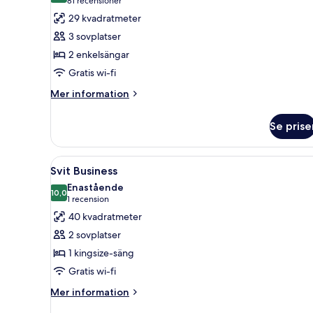
(81 recensioner)
81 recensioner
för
29 kvadratmeter
Standard
3 sovplatser
tvåbäddsrum
2 enkelsängar
(extra
Gratis wi-fi
bed
possibility)
Mer
Mer information
information
om
Se prise
Standard
tvåbäddsrum
(extra
Öppna
Ett hotellrum med en stor säng
10
bed
Svit Business
alla
possibility)
Enastående
foton
10,0
10,0 av 10
(1 recension)
1 recension
för
40 kvadratmeter
Svit
2 sovplatser
Business
1 kingsize-säng
Gratis wi-fi
Mer
Mer information
information