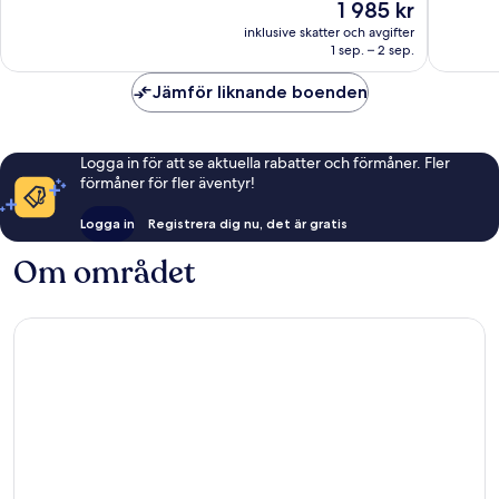
Priset
1 985 kr
West
1 003 re
Bra,
är
Hollywood
1 377 recensioner
inklusive skatter och avgifter
1 985 kr
1 sep. – 2 sep.
Jämför liknande boenden
Logga in för att se aktuella rabatter och förmåner. Fler
förmåner för fler äventyr!
Logga in
Registrera dig nu, det är gratis
Om området