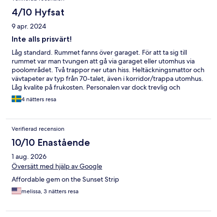
4/10 Hyfsat
9 apr. 2024
Inte alls prisvärt!
Låg standard. Rummet fanns över garaget. För att ta sig till
rummet var man tvungen att gå via garaget eller utomhus via
poolområdet. Två trappor ner utan hiss. Heltäckningsmattor och
vävtapeter av typ från 70-talet, även i korridor/trappa utomhus.
Låg kvalite på frukosten. Personalen var dock trevlig och
hjälpsam.
4 nätters resa
Verifierad recension
10/10 Enastående
1 aug. 2026
Översätt med hjälp av Google
Affordable gem on the Sunset Strip
melissa, 3 nätters resa