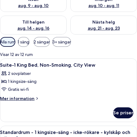
aug. 9 - aug. 10
aug. 10 - aug. 11
Kontrollera tillgängligheten för den här helgen aug. 14 - aug. 
Kontrollera tillgängligheten fö
Till helgen
Nästa helg
aug. 14 - aug. 16
aug. 21 - aug. 23
Tillgängliga
Alla rum
1 säng
2 sängar
3+ sängar
filter
för
Visar 12 av 12 rum
rum
Öppna
Ett hotellrum med en stor säng, en soff
26
Suite-1 King Bed, Non-Smoking, City View
alla
2 sovplatser
foton
1 kingsize-säng
för
Suite-
Gratis wi-fi
1
Mer
Mer information
King
information
om
Bed,
Se priser
Suite-
Non-
1
Smoking,
King
Öppna
Standardrum - 1 kingsize-säng - icke-
5
City
Bed,
Standardrum - 1 kingsize-säng - icke-rökare - kylskåp och
alla
Non-