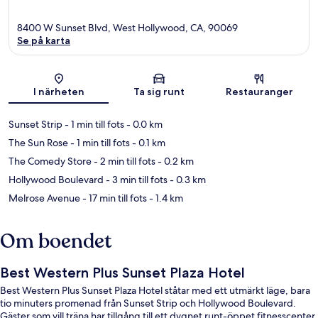
8400 W Sunset Blvd, West Hollywood, CA, 90069
Se på karta
Karta
I närheten
Ta sig runt
Restauranger
Sunset Strip
- 1 min till fots
- 0.0 km
The Sun Rose
- 1 min till fots
- 0.1 km
The Comedy Store
- 2 min till fots
- 0.2 km
Hollywood Boulevard
- 3 min till fots
- 0.3 km
Melrose Avenue
- 17 min till fots
- 1.4 km
Om boendet
Best Western Plus Sunset Plaza Hotel
Best Western Plus Sunset Plaza Hotel ståtar med ett utmärkt läge, bara
tio minuters promenad från Sunset Strip och Hollywood Boulevard.
Gäster som vill träna har tillgång till ett dygnet runt-öppet fitnesscenter