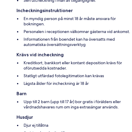
Sen utcheckning i mån av tillgänglighet
Incheckningsinstruktioner
En myndig person på minst 18 år måste ansvara för
bokningen.
Personalen i receptionen välkomnar gästerna vid ankomst.
Informationen från boendet kan ha översatts med
automatiska översättningsverktyg
Krävs vid incheckning
Kreditkort, bankkort eller kontant deposition krävs för
oförutsedda kostnader.
Statligt utfärdad fotolegitimation kan krävas
Lägsta ålder för incheckning är 18 år
Barn
Upp till 2 barn (upp till 17 år) bor gratis i förälders eller
vårdnadshavares rum om inga extrasängar används.
Husdjur
Djur ej tillåtna