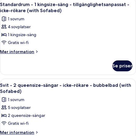
Öppna
Standardrum - 1 kingsize-säng - tillg
4
badkar
queensize-
Standardrum - 1 kingsize-säng - tillgänglighetsanpassat -
alla
sängar
icke-rökare (with Sofabed)
-
foton
1 sovrum
tillgänglighetsanpassat
för
-
4 sovplatser
Standardrum
badkar
1 kingsize-säng
-
1
Gratis wi-fi
kingsize-
Mer
Mer information
säng
information
om
-
Se priser
Standardrum
tillgänglighetsanpassat
-
-
1
Öppna
Svit - 2 queensize-sängar - icke-röka
5
icke-
kingsize-
Svit - 2 queensize-sängar - icke-rökare - bubbelbad (with
alla
säng
rökare
Sofabed)
-
foton
(with
1 sovrum
tillgänglighetsanpassat
för
Sofabed)
-
5 sovplatser
Svit
icke-
2 queensize-sängar
-
rökare
(with
2
Gratis wi-fi
Sofabed)
queensize-
Mer
Mer information