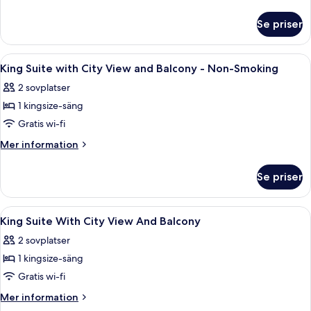
sängar
information
om
-
Se priser
Svit
icke-
-
rökare
2
Öppna
Ett hotellrum med en stor säng, två st
4
-
queensize-
King Suite with City View and Balcony - Non-Smoking
alla
sängar
bubbelbad
2 sovplatser
-
foton
(with
icke-
1 kingsize-säng
för
Sofabed)
rökare
King
Gratis wi-fi
-
Suite
bubbelbad
Mer
Mer information
(with
with
information
Sofabed)
om
City
Se priser
King
View
Suite
and
with
Öppna
Sängtillbehör av högsta kvalitet och
8
Balcony
City
King Suite With City View And Balcony
alla
View
-
2 sovplatser
and
foton
Non-
Balcony
1 kingsize-säng
för
Smoking
-
King
Gratis wi-fi
Non-
Suite
Smoking
Mer
Mer information
With
information