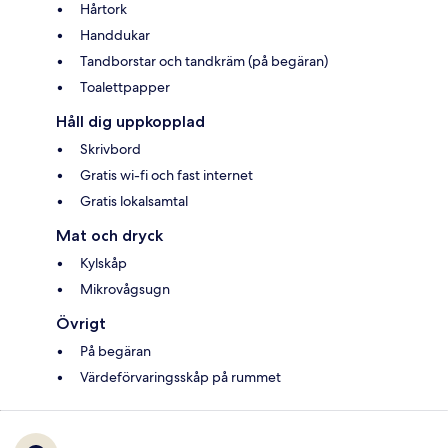
Hårtork
Handdukar
Tandborstar och tandkräm (på begäran)
Toalettpapper
Håll dig uppkopplad
Skrivbord
Gratis wi-fi och fast internet
Gratis lokalsamtal
Mat och dryck
Kylskåp
Mikrovågsugn
Övrigt
På begäran
Värdeförvaringsskåp på rummet