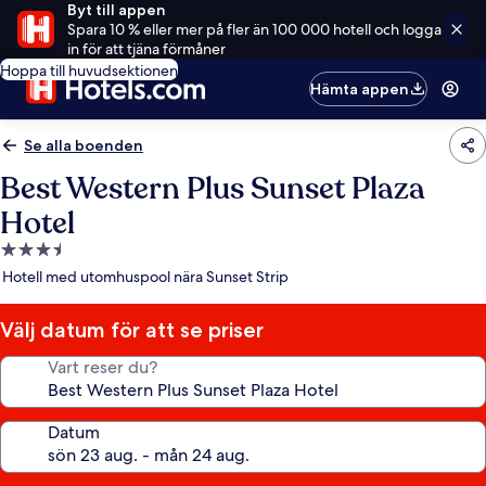
Byt till appen
Spara 10 % eller mer på fler än 100 000 hotell och logga
in för att tjäna förmåner
Hoppa till huvudsektionen
Hämta appen
Se alla boenden
Best Western Plus Sunset Plaza
Hotel
3.5-
stjärnigt
Hotell med utomhuspool nära Sunset Strip
boende
Välj datum för att se priser
Vart reser du?
Datum