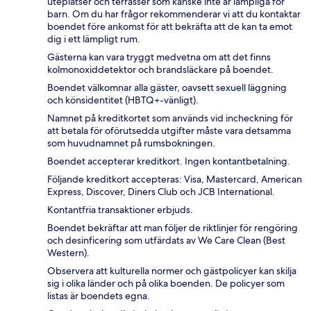
uteplatser och terrasser som kanske inte är lämpliga för
barn. Om du har frågor rekommenderar vi att du kontaktar
boendet före ankomst för att bekräfta att de kan ta emot
dig i ett lämpligt rum.
Gästerna kan vara tryggt medvetna om att det finns
kolmonoxiddetektor och brandsläckare på boendet.
Boendet välkomnar alla gäster, oavsett sexuell läggning
och könsidentitet (HBTQ+-vänligt).
Namnet på kreditkortet som används vid incheckning för
att betala för oförutsedda utgifter måste vara detsamma
som huvudnamnet på rumsbokningen.
Boendet accepterar kreditkort. Ingen kontantbetalning.
Följande kreditkort accepteras: Visa, Mastercard, American
Express, Discover, Diners Club och JCB International.
Kontantfria transaktioner erbjuds.
Boendet bekräftar att man följer de riktlinjer för rengöring
och desinficering som utfärdats av We Care Clean (Best
Western).
Observera att kulturella normer och gästpolicyer kan skilja
sig i olika länder och på olika boenden. De policyer som
listas är boendets egna.