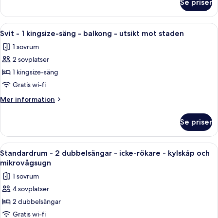
Se priser
Standardrum
icke-
-
rökare
2
Öppna
Svit - 1 kingsize-säng - balkong - uts
5
-
queensize-
Svit - 1 kingsize-säng - balkong - utsikt mot staden
alla
sängar
kylskåp
1 sovrum
-
foton
och
icke-
2 sovplatser
för
mikrovågsugn
rökare
Svit
1 kingsize-säng
-
-
kylskåp
Gratis wi-fi
och
1
Mer
Mer information
mikrovågsugn
kingsize-
information
säng
om
Se priser
Svit
-
-
balkong
1
Öppna
Standardrum - 2 dubbelsängar - icke-
-
5
kingsize-
Standardrum - 2 dubbelsängar - icke-rökare - kylskåp och
alla
säng
utsikt
mikrovågsugn
-
foton
mot
1 sovrum
balkong
för
staden
-
4 sovplatser
Standardrum
utsikt
2 dubbelsängar
-
mot
staden
2
Gratis wi-fi