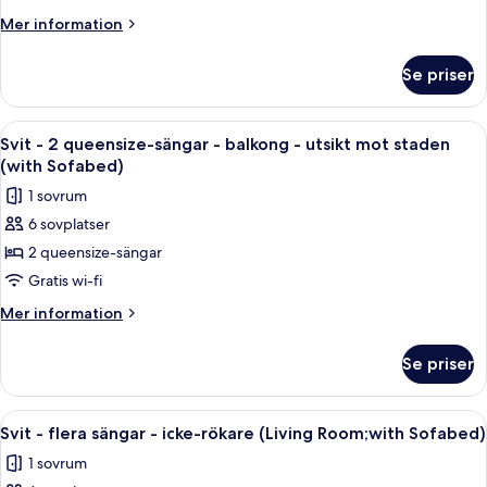
dubbelsängar
Mer
Mer information
-
information
om
icke-
Se priser
Standardrum
rökare
-
-
2
Öppna
Ett hotellrum med två sängar, en sän
7
kylskåp
dubbelsängar
Svit - 2 queensize-sängar - balkong - utsikt mot staden
alla
-
och
(with Sofabed)
icke-
foton
mikrovågsugn
1 sovrum
rökare
för
-
6 sovplatser
Svit
kylskåp
2 queensize-sängar
-
och
mikrovågsugn
2
Gratis wi-fi
queensize-
Mer
Mer information
sängar
information
om
-
Se priser
Svit
balkong
-
-
2
Öppna
Ett hotellrum med ett skrivbord, en s
5
utsikt
queensize-
Svit - flera sängar - icke-rökare (Living Room;with Sofabed)
alla
sängar
mot
1 sovrum
-
foton
staden