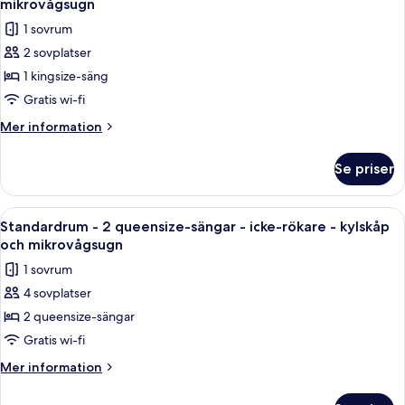
View
mikrovågsugn
Smoking,
foton
1 sovrum
City
för
View
2 sovplatser
Standardrum
1 kingsize-säng
-
1
Gratis wi-fi
kingsize-
Mer
Mer information
säng
information
om
-
Se priser
Standardrum
icke-
-
rökare
1
Öppna
Ett hotellrum med en säng, ett skrivbo
5
-
kingsize-
Standardrum - 2 queensize-sängar - icke-rökare - kylskåp
alla
säng
kylskåp
och mikrovågsugn
-
foton
och
1 sovrum
icke-
för
mikrovågsugn
rökare
4 sovplatser
Standardrum
-
2 queensize-sängar
-
kylskåp
och
2
Gratis wi-fi
mikrovågsugn
queensize-
Mer
Mer information
sängar
information
om
-