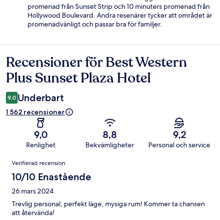
promenad från Sunset Strip och 10 minuters promenad från
Hollywood Boulevard. Andra resenärer tycker att området är
promenadvänligt och passar bra för familjer.
Recensioner för Best Western
Recensioner
Plus Sunset Plaza Hotel
Underbart
9,0
1 562 recensioner
9,0
8,8
9,2
Renlighet
Bekvämligheter
Personal och service
Recensioner
Verifierad recension
10/10 Enastående
26 mars 2024
Trevlig personal, perfekt läge, mysiga rum! Kommer ta chansen
att återvända!