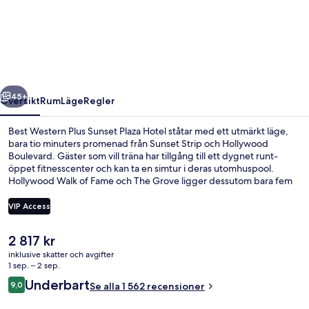
Western
Plus
Sunset
Plaza
Hotel
regående
Nästa
45+
Översikt
Rum
Läge
Regler
Best Western Plus Sunset Plaza Hotel ståtar med ett utmärkt läge,
bara tio minuters promenad från Sunset Strip och Hollywood
Boulevard. Gäster som vill träna har tillgång till ett dygnet runt-
öppet fitnesscenter och kan ta en simtur i deras utomhuspool.
Hollywood Walk of Fame och The Grove ligger dessutom bara fem
minuters bilfärd härifrån. Resenärer brukar tala mycket väl om
poolen och de sköna sängarna.
VIP Access
Det
2 817 kr
Standardrum - 2 queensize-sängar - i
nuvarande
inklusive skatter och avgifter
priset
1 sep. – 2 sep.
är
Recensioner
Underbart
9,0
Se alla 1 562 recensioner
2 817 kr
9,0 av 10,