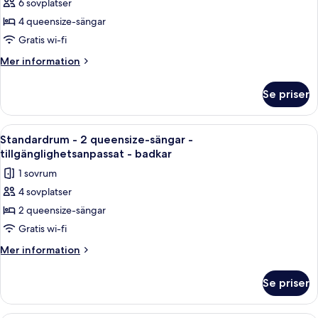
balkong
6 sovplatser
för
(with
-
Svit
4 queensize-sängar
utsikt
Sofabed)
-
mot
Gratis wi-fi
staden
flera
Mer
Mer information
(with
sängar
information
Sofabed)
-
om
Se priser
Svit
icke-
-
rökare
flera
Öppna
Ett litet, praktiskt kök med mikrovågs
(Living
6
sängar
Standardrum - 2 queensize-sängar -
alla
-
Room;with
tillgänglighetsanpassat - badkar
icke-
foton
Sofabed)
1 sovrum
rökare
för
(Living
4 sovplatser
Standardrum
Room;with
2 queensize-sängar
-
Sofabed)
2
Gratis wi-fi
queensize-
Mer
Mer information
sängar
information
om
-
Se priser
Standardrum
tillgänglighetsanpassat
-
-
2