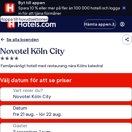
Byt till appen
Spara 10 % eller mer på fler än 100 000 hotell och logga
in för att tjäna förmåner
Hoppa till huvudsektionen
Hämta appen
Se alla boenden
Novotel Köln City
4.0-
stjärnigt
Familjevänligt hotell med restaurang nära Kölns katedral
boende
Välj datum för att se priser
Vart reser du?
Datum
Gäster