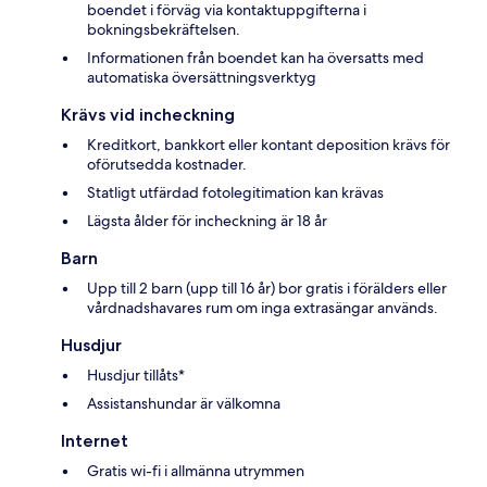
boendet i förväg via kontaktuppgifterna i
bokningsbekräftelsen.
Informationen från boendet kan ha översatts med
automatiska översättningsverktyg
Krävs vid incheckning
Kreditkort, bankkort eller kontant deposition krävs för
oförutsedda kostnader.
Statligt utfärdad fotolegitimation kan krävas
Lägsta ålder för incheckning är 18 år
Barn
Upp till 2 barn (upp till 16 år) bor gratis i förälders eller
vårdnadshavares rum om inga extrasängar används.
Husdjur
Husdjur tillåts*
Assistanshundar är välkomna
Internet
Gratis wi-fi i allmänna utrymmen