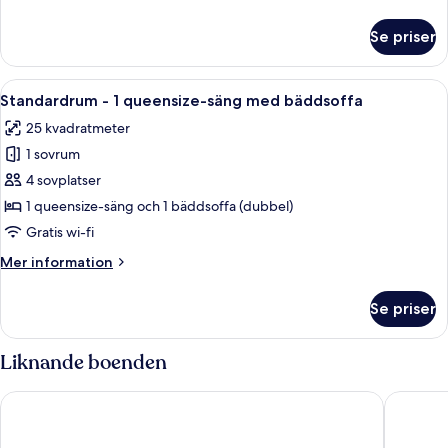
enkelsängar
information
om
Se priser
Standard
tvåbäddsrum
-
Öppna
Ett modernt hotellrum med en stor säng
10
2
Standardrum - 1 queensize-säng med bäddsoffa
alla
enkelsängar
25 kvadratmeter
foton
1 sovrum
för
Standardrum
4 sovplatser
-
1 queensize-säng och 1 bäddsoffa (dubbel)
1
Gratis wi-fi
queensize-
Mer
Mer information
säng
information
med
om
Se priser
Standardrum
bäddsoffa
-
1
Liknande boenden
queensize-
säng
Maritim Hotel Köln
Premier 
med
bäddsoffa