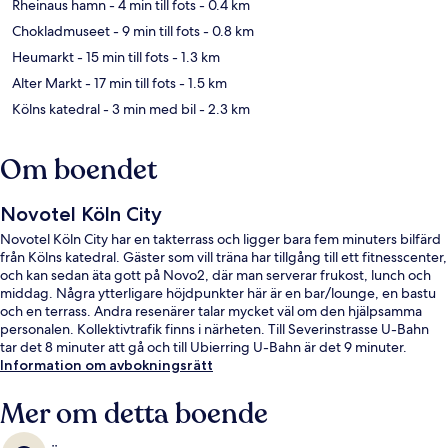
Rheinaus hamn
- 4 min till fots
- 0.4 km
Chokladmuseet
- 9 min till fots
- 0.8 km
Heumarkt
- 15 min till fots
- 1.3 km
Alter Markt
- 17 min till fots
- 1.5 km
Kölns katedral
- 3 min med bil
- 2.3 km
Om boendet
Novotel Köln City
Novotel Köln City har en takterrass och ligger bara fem minuters bilfärd
från Kölns katedral. Gäster som vill träna har tillgång till ett fitnesscenter,
och kan sedan äta gott på Novo2, där man serverar frukost, lunch och
middag. Några ytterligare höjdpunkter här är en bar/lounge, en bastu
och en terrass. Andra resenärer talar mycket väl om den hjälpsamma
personalen. Kollektivtrafik finns i närheten. Till Severinstrasse U-Bahn
tar det 8 minuter att gå och till Ubierring U-Bahn är det 9 minuter.
Information om avbokningsrätt
Mer om detta boende