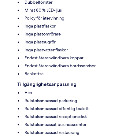
Dubbelfönster
Minst 80 % LED-ljus
Policy för återvinning
Inga plastflaskor
Inga plastomrörare
Inga plastsugrör
Inga plastvattenflaskor
Endast återanvändbara koppar
Endast återanvändbara bordsserviser
Bankettsal
Tillgänglighetsanpassning
Hiss
Rullstolsanpassad parkering
Rullstolsanpassad offentlig toalett
Rullstolsanpassad receptionsdisk
Rullstolsanpassat businesscenter
Rullstolsanpassad restaurang