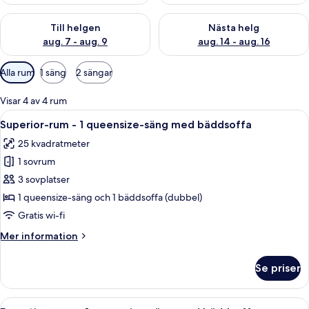
Kontrollera tillgängligheten för den här helgen aug. 7 - aug. 9
Kontrollera tillgängligheten fö
Till helgen
Nästa helg
aug. 7 - aug. 9
aug. 14 - aug. 16
Tillgängliga
Alla rum
1 säng
2 sängar
filter
för
Visar 4 av 4 rum
rum
Öppna
Ett modernt hotellrum med en stor säng
10
Superior-rum - 1 queensize-säng med bäddsoffa
alla
25 kvadratmeter
foton
1 sovrum
för
Superior-
3 sovplatser
rum
1 queensize-säng och 1 bäddsoffa (dubbel)
-
Gratis wi-fi
1
Mer
Mer information
queensize-
information
säng
om
Se priser
Superior-
med
rum
bäddsoffa
-
Öppna
Ett hotellrum med en säng, ett nattdu