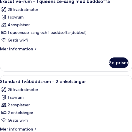
7
1
Executive-rum - 1 queensize-säng med bäddsoffa
alla
queensize-
28 kvadratmeter
säng
foton
med
1 sovrum
för
bäddsoffa
Executive-
4 sovplatser
rum
1 queensize-säng och 1 bäddsoffa (dubbel)
-
Gratis wi-fi
1
Mer
Mer information
queensize-
information
säng
om
Se priser
Executive-
med
rum
bäddsoffa
-
Öppna
Ett hotellrum med en säng, ett skrivbo
8
1
Standard tvåbäddsrum - 2 enkelsängar
alla
queensize-
25 kvadratmeter
säng
foton
med
1 sovrum
för
bäddsoffa
Standard
2 sovplatser
tvåbäddsrum
2 enkelsängar
-
Gratis wi-fi
2
Mer
Mer information