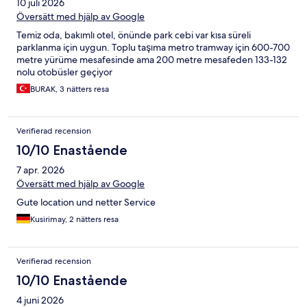
10 juli 2026
Översätt med hjälp av Google
Temiz oda, bakımlı otel, önünde park cebi var kısa süreli
parklanma için uygun. Toplu taşıma metro tramway için 600-700
metre yürüme mesafesinde ama 200 metre mesafeden 133-132
nolu otobüsler geçiyor
BURAK, 3 nätters resa
Verifierad recension
10/10 Enastående
7 apr. 2026
Översätt med hjälp av Google
Gute location und netter Service
Kusirimay, 2 nätters resa
Verifierad recension
10/10 Enastående
4 juni 2026