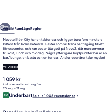
regående
Nästa
99+
Översikt
Rum
Läge
Regler
Novotel Köln City har en takterrass och ligger bara fem minuters
bilfärd från Kölns katedral. Gäster som vill träna har tillgång till ett
fitnesscenter, och kan sedan äta gott på Novo2, där man serverar
frukost, lunch och middag. Några ytterligare höjdpunkter här är en
bar/lounge, en bastu och en terrass. Andra resenärer talar mycket
väl om den hjälpsamma personalen. Kollektivtrafik finns i närheten.
Till Severinstrasse U-Bahn tar det 8 minuter att gå och till Ubierring
VIP Access
U-Bahn är det 9 minuter.
Det
1 059 kr
Bastu
nuvarande
inklusive skatter och avgifter
priset
20 aug. – 21 aug.
är
Recensioner
Underbart
9,0
Se alla 1 008 recensioner
1 059 kr
9,0 av 10,