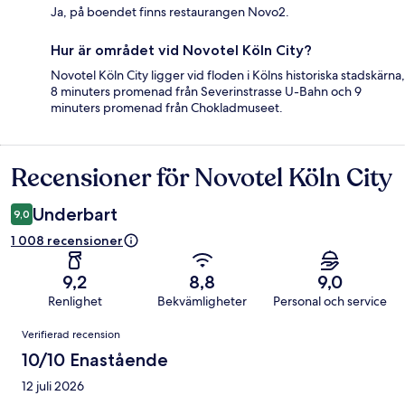
Ja, på boendet finns restaurangen Novo2.
Hur är området vid Novotel Köln City?
Novotel Köln City ligger vid floden i Kölns historiska stadskärna,
8 minuters promenad från Severinstrasse U-Bahn och 9
minuters promenad från Chokladmuseet.
Recensioner för Novotel Köln City
Recensioner
Underbart
9,0
1 008 recensioner
9,2
8,8
9,0
Renlighet
Bekvämligheter
Personal och service
Recensioner
Verifierad recension
10/10 Enastående
12 juli 2026