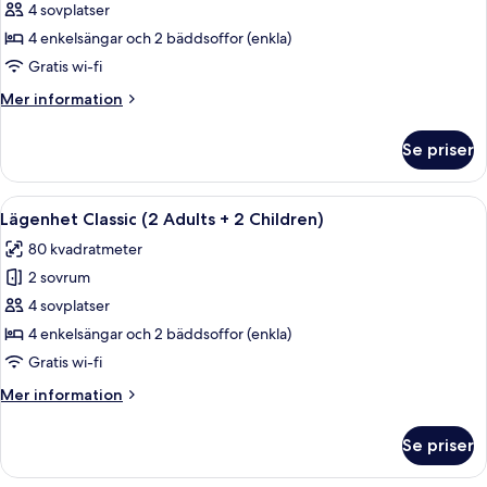
Lägenhet
4 sovplatser
Classic
4 enkelsängar och 2 bäddsoffor (enkla)
Gratis wi-fi
Mer
Mer information
information
om
Se priser
Lägenhet
Classic
Öppna
En modern uteplats med ett vitt bord o
8
Lägenhet Classic (2 Adults + 2 Children)
alla
80 kvadratmeter
foton
2 sovrum
för
Lägenhet
4 sovplatser
Classic
4 enkelsängar och 2 bäddsoffor (enkla)
(2
Gratis wi-fi
Adults
Mer
Mer information
+
information
2
om
Se priser
Lägenhet
Children)
Classic