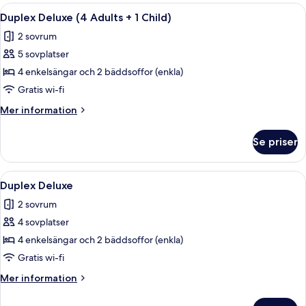
(2
Öppna
Terrass/Patio
9
Adults
Duplex Deluxe (4 Adults + 1 Child)
alla
+
2 sovrum
3
foton
Children)
5 sovplatser
för
Duplex
4 enkelsängar och 2 bäddsoffor (enkla)
Deluxe
Gratis wi-fi
(4
Mer
Mer information
Adults
information
+
om
Se priser
Duplex
1
Deluxe
Child)
(4
Öppna
Terrass/Patio
9
Adults
Duplex Deluxe
alla
+
2 sovrum
1
foton
Child)
4 sovplatser
för
Duplex
4 enkelsängar och 2 bäddsoffor (enkla)
Deluxe
Gratis wi-fi
Mer
Mer information
information
om