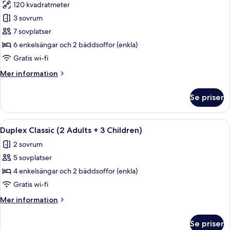
+
120 kvadratmeter
för
2
Hus
3 sovrum
Children)
-
7 sovplatser
vid
6 enkelsängar och 2 bäddsoffor (enkla)
havet
Gratis wi-fi
(6
Mer
Mer information
Adults
information
+
om
Se priser
1
Hus
-
Child)
vid
Öppna
En modern uteplats med en glasdörr so
9
havet
Duplex Classic (2 Adults + 3 Children)
alla
(6
2 sovrum
Adults
foton
+
5 sovplatser
för
1
Duplex
4 enkelsängar och 2 bäddsoffor (enkla)
Child)
Classic
Gratis wi-fi
(2
Mer
Mer information
Adults
information
+
om
Se priser
Duplex