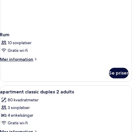
Rum
10 sovplatser
Gratis wi-fi
Mer
Mer information
information
om
Se priser
Rum
Öppna
Värdeförvaringsskåp på rummet, skriv
8
apartment classic duplex 2 adults
alla
80 kvadratmeter
foton
3 sovplatser
för
apartment
4 enkelsängar
classic
Gratis wi-fi
duplex
Mer
Mer information