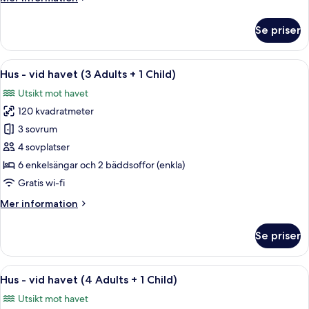
Adults
information
+
om
Se priser
3
Hus
-
children)
vid
Öppna
Privat pool
13
havet
Hus - vid havet (3 Adults + 1 Child)
alla
(2
Utsikt mot havet
Adults
foton
+
120 kvadratmeter
för
3
Hus
3 sovrum
children)
-
4 sovplatser
vid
6 enkelsängar och 2 bäddsoffor (enkla)
havet
Gratis wi-fi
(3
Mer
Mer information
Adults
information
+
om
Se priser
1
Hus
-
Child)
vid
Öppna
Privat pool
13
havet
Hus - vid havet (4 Adults + 1 Child)
alla
(3
Utsikt mot havet
Adults
foton