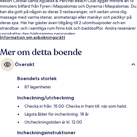
Resort Cordial Santa Agueda & Perchel Beach Club ligger mindre än 15
minuters bilfärd från Fyren i Maspalomas och Dynerna i Maspalomas. Du
kan äta gott på någon av deras 3 restauranger, och sedan unna dig
massage med varma stenar, aromaterapi eller manikyr och pedikyr på
deras spa. Här har gäster även tillgång till 2 utomhuspooler och en
strandbar, och i samtliga rum finns kök och bäddsoffor. Andra resenärer
uppskattar den hjälpsamma personalen.
Information om avbokningsrätt
Mer om detta boende
Översikt
Boendets storlek
87 lägenheter
Incheckning/utcheckning
Checka in från: 15.00. Checka in fram till: när som helst.
Lägsta ålder för incheckning: 18 år
Utcheckningstiden är kl. 12.00
Incheckningsinstruktioner