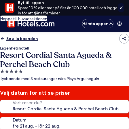
Byt till appen
Spara 10 % eller mer på fler än 100 000 hotell och logga
in för att tjäna förmåner
Hoppa till huvudsektionen
Hämta appen
Se alla boenden
Lägenhetshotell
Resort Cordial Santa Agueda &
Perchel Beach Club
5.0-
stjärnigt
Lyxboende med 3 restauranger nära Playa Arguineguín
boende
Välj datum för att se priser
Vart reser du?
Datum