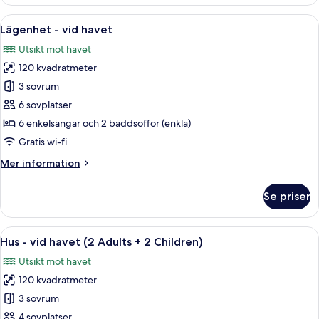
Deluxe
(2
Öppna
Privat pool
13
Adults
Lägenhet - vid havet
alla
+
Utsikt mot havet
3
foton
children)
120 kvadratmeter
för
Lägenhet
3 sovrum
-
6 sovplatser
vid
6 enkelsängar och 2 bäddsoffor (enkla)
havet
Gratis wi-fi
Mer
Mer information
information
om
Se priser
Lägenhet
-
vid
Öppna
Privat pool
13
havet
Hus - vid havet (2 Adults + 2 Children)
alla
Utsikt mot havet
foton
120 kvadratmeter
för
Hus
3 sovrum
-
4 sovplatser