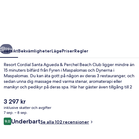
Cordial
Santa
Agueda
&
Perchel
regående
Nästa
Beach
119+
Översikt
Bekvämligheter
Läge
Priser
Regler
Club
Resort Cordial Santa Agueda & Perchel Beach Club ligger mindre än
15 minuters bilfärd från Fyren i Maspalomas och Dynerna i
Maspalomas. Du kan äta gott på någon av deras 3 restauranger, och
sedan unna dig massage med varma stenar, aromaterapi eller
manikyr och pedikyr på deras spa. Här har gäster även tillgång till 2
utomhuspooler och en strandbar, och i samtliga rum finns kök och
bäddsoffor. Andra resenärer uppskattar den hjälpsamma
Det
3 297 kr
personalen.
nuvarande
inklusive skatter och avgifter
priset
7 sep. – 8 sep.
2 utomhuspooler, parasoller och solsto
är
Recensioner
Underbart
9,0
Se alla 102 recensioner
3 297 kr
9,0 av 10,