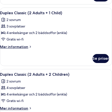
3
Classic
Children)
(2
Öppna
En modern uteplats med en glasdörr so
9
Adults
Duplex Classic (2 Adults + 1 Child)
alla
+
2 sovrum
3
foton
Children)
3 sovplatser
för
Duplex
4 enkelsängar och 2 bäddsoffor (enkla)
Classic
Gratis wi-fi
(2
Mer
Mer information
Adults
information
+
om
Se priser
Duplex
1
Classic
Child)
(2
Öppna
En modern uteplats med en glasdörr so
9
Adults
Duplex Classic (2 Adults + 2 Children)
alla
+
2 sovrum
1
foton
Child)
4 sovplatser
för
Duplex
4 enkelsängar och 2 bäddsoffor (enkla)
Classic
Gratis wi-fi
(2
Mer
Mer information
Adults