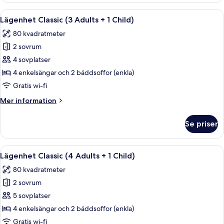
children)
vid
Öppna
En modern uteplats med ett vitt bord o
8
havet
Lägenhet Classic (3 Adults + 1 Child)
alla
(4
80 kvadratmeter
Adultos
foton
+
2 sovrum
för
2
Lägenhet
4 sovplatser
children)
Classic
4 enkelsängar och 2 bäddsoffor (enkla)
(3
Gratis wi-fi
Adults
Mer
Mer information
+
information
1
om
Se priser
Lägenhet
Child)
Classic
(3
Öppna
En modern uteplats med ett vitt bord o
8
Adults
Lägenhet Classic (4 Adults + 1 Child)
alla
+
80 kvadratmeter
1
foton
Child)
2 sovrum
för
Lägenhet
5 sovplatser
Classic
4 enkelsängar och 2 bäddsoffor (enkla)
(4
Gratis wi-fi