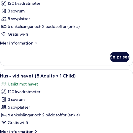
+
120 kvadratmeter
för
1
Hus
3 sovrum
Child)
-
5 sovplatser
vid
6 enkelsängar och 2 bäddsoffor (enkla)
havet
Gratis wi-fi
(4
Mer
Mer information
Adults
information
+
om
Se priser
1
Hus
-
Child)
vid
Öppna
Privat pool
13
havet
Hus - vid havet (5 Adults + 1 Child)
alla
(4
Utsikt mot havet
Adults
foton
+
120 kvadratmeter
för
1
Hus
3 sovrum
Child)
-
6 sovplatser
vid
6 enkelsängar och 2 bäddsoffor (enkla)
havet
Gratis wi-fi
(5
Mer
Mer information