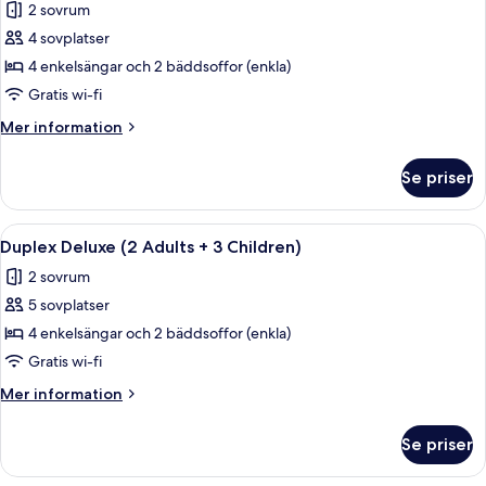
2 sovrum
1
foton
Child)
4 sovplatser
för
Duplex
4 enkelsängar och 2 bäddsoffor (enkla)
Deluxe
Gratis wi-fi
(2
Mer
Mer information
Adults
information
+
om
Se priser
Duplex
2
Deluxe
Children)
(2
Öppna
Terrass/Patio
9
Adults
Duplex Deluxe (2 Adults + 3 Children)
alla
+
2 sovrum
2
foton
Children)
5 sovplatser
för
Duplex
4 enkelsängar och 2 bäddsoffor (enkla)
Deluxe
Gratis wi-fi
(2
Mer
Mer information
Adults
information
+
om
Se priser
Duplex
3
Deluxe
Children)