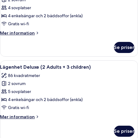
för
Lägenhet
4 sovplatser
Deluxe
4 enkelsängar och 2 bäddsoffor (enkla)
(2
Gratis wi-fi
Adults
Mer
Mer information
+
information
2
om
Se priser
Lägenhet
Children)
Deluxe
(2
Öppna
Ett modernt poolområde med en klarbl
9
Adults
Lägenhet Deluxe (2 Adults + 3 children)
alla
+
86 kvadratmeter
2
foton
Children)
2 sovrum
för
Lägenhet
5 sovplatser
Deluxe
4 enkelsängar och 2 bäddsoffor (enkla)
(2
Gratis wi-fi
Adults
Mer
Mer information
+
information
3
om
Se priser
Lägenhet
children)