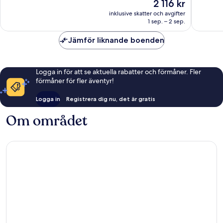
Priset
2 116 kr
Mogan
Underbart,
Underba
är
1 007 recensioner
435 rec
inklusive skatter och avgifter
2 116 kr
1 sep. – 2 sep.
Jämför liknande boenden
Logga in för att se aktuella rabatter och förmåner. Fler
förmåner för fler äventyr!
Logga in
Registrera dig nu, det är gratis
Om området