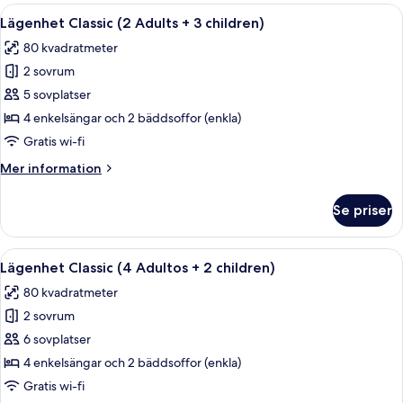
(2
Öppna
En modern uteplats med ett vitt bord o
8
Adults
Lägenhet Classic (2 Adults + 3 children)
alla
+
80 kvadratmeter
2
foton
Children)
2 sovrum
för
Lägenhet
5 sovplatser
Classic
4 enkelsängar och 2 bäddsoffor (enkla)
(2
Gratis wi-fi
Adults
Mer
Mer information
+
information
3
om
Se priser
Lägenhet
children)
Classic
(2
Öppna
En modern uteplats med ett vitt bord o
8
Adults
Lägenhet Classic (4 Adultos + 2 children)
alla
+
80 kvadratmeter
3
foton
children)
2 sovrum
för
Lägenhet
6 sovplatser
Classic
4 enkelsängar och 2 bäddsoffor (enkla)
(4
Gratis wi-fi
Adultos