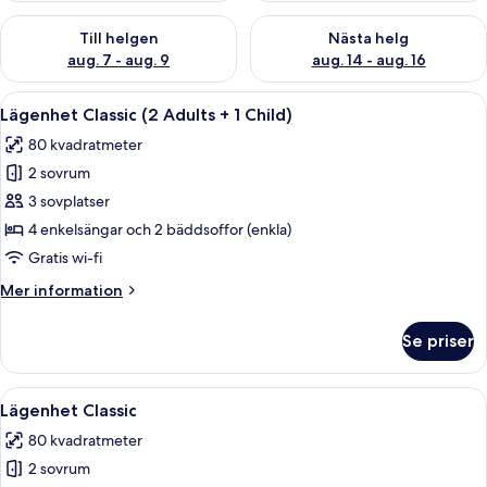
Kontrollera tillgängligheten för den här helgen aug. 7 - aug. 9
Kontrollera tillgängligheten fö
Till helgen
Nästa helg
aug. 7 - aug. 9
aug. 14 - aug. 16
Öppna
En modern uteplats med ett vitt bord o
8
Lägenhet Classic (2 Adults + 1 Child)
alla
80 kvadratmeter
foton
2 sovrum
för
Lägenhet
3 sovplatser
Classic
4 enkelsängar och 2 bäddsoffor (enkla)
(2
Gratis wi-fi
Adults
Mer
Mer information
+
information
1
om
Se priser
Lägenhet
Child)
Classic
(2
Öppna
En modern uteplats med ett vitt bord o
8
Adults
Lägenhet Classic
alla
+
80 kvadratmeter
1
foton
Child)
2 sovrum
för