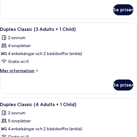
information
+
om
Se priser
Duplex
2
Classic
Children)
(2
Öppna
En modern uteplats med en glasdörr so
9
Adults
Duplex Classic (3 Adults + 1 Child)
alla
+
2 sovrum
2
foton
Children)
4 sovplatser
för
Duplex
4 enkelsängar och 2 bäddsoffor (enkla)
Classic
Gratis wi-fi
(3
Mer
Mer information
Adults
information
+
om
Se priser
Duplex
1
Classic
Child)
(3
Öppna
En modern uteplats med en glasdörr so
9
Adults
Duplex Classic (4 Adults + 1 Child)
alla
+
2 sovrum
1
foton
Child)
5 sovplatser
för
Duplex
4 enkelsängar och 2 bäddsoffor (enkla)
Classic
Gratis wi-fi