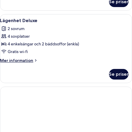
Se priser
Duplex
Deluxe
Öppna
Ett modernt poolområde med en klarbl
9
Lägenhet Deluxe
alla
2 sovrum
foton
4 sovplatser
för
Lägenhet
4 enkelsängar och 2 bäddsoffor (enkla)
Deluxe
Gratis wi-fi
Mer
Mer information
information
om
Se priser
Lägenhet
Deluxe