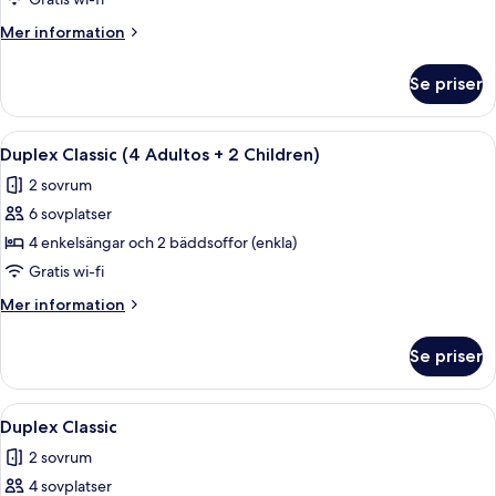
(4
Mer
Mer information
Adults
information
+
om
Se priser
Duplex
1
Classic
Child)
(4
Öppna
En modern uteplats med en glasdörr so
9
Adults
Duplex Classic (4 Adultos + 2 Children)
alla
+
2 sovrum
1
foton
Child)
6 sovplatser
för
Duplex
4 enkelsängar och 2 bäddsoffor (enkla)
Classic
Gratis wi-fi
(4
Mer
Mer information
Adultos
information
+
om
Se priser
Duplex
2
Classic
Children)
(4
Öppna
En modern uteplats med en glasdörr so
8
Adultos
Duplex Classic
alla
+
2 sovrum
2
foton
Children)
4 sovplatser
för