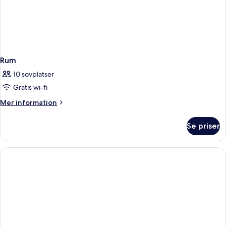
Rum
10 sovplatser
Gratis wi-fi
Mer
Mer information
information
om
Se priser
Rum