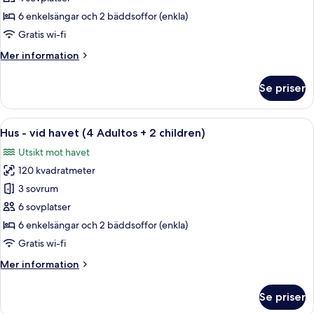
vid
6 enkelsängar och 2 bäddsoffor (enkla)
havet
Gratis wi-fi
(2
Mer
Mer information
Adults
information
+
om
Se priser
2
Hus
-
Children)
vid
Öppna
Privat pool
13
havet
Hus - vid havet (4 Adultos + 2 children)
alla
(2
Utsikt mot havet
Adults
foton
+
120 kvadratmeter
för
2
Hus
3 sovrum
Children)
-
6 sovplatser
vid
6 enkelsängar och 2 bäddsoffor (enkla)
havet
Gratis wi-fi
(4
Mer
Mer information
Adultos
information
+
om
Se priser
2
Hus
-