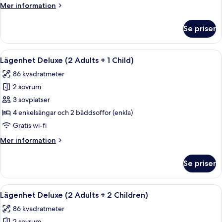
Mer
Mer information
+
information
2
om
Se priser
Lägenhet
children)
Classic
(4
Öppna
Ett modernt poolområde med en klarbl
9
Adultos
Lägenhet Deluxe (2 Adults + 1 Child)
alla
+
86 kvadratmeter
2
foton
children)
2 sovrum
för
Lägenhet
3 sovplatser
Deluxe
4 enkelsängar och 2 bäddsoffor (enkla)
(2
Gratis wi-fi
Adults
Mer
Mer information
+
information
1
om
Se priser
Lägenhet
Child)
Deluxe
(2
Öppna
Ett modernt poolområde med en klarbl
9
Adults
Lägenhet Deluxe (2 Adults + 2 Children)
alla
+
86 kvadratmeter
1
foton
Child)
2 sovrum