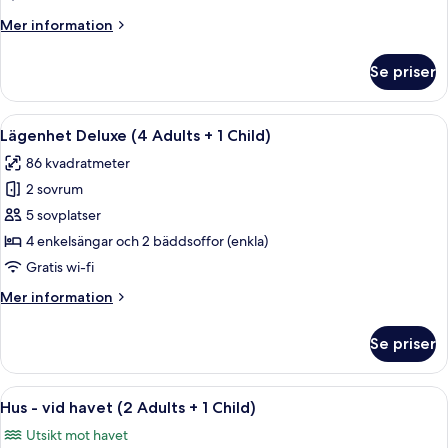
Adults
Mer
Mer information
+
information
1
om
Se priser
Lägenhet
Child)
Classic
(4
Öppna
Ett modernt poolområde med en klarbl
9
Adults
Lägenhet Deluxe (4 Adults + 1 Child)
alla
+
86 kvadratmeter
1
foton
Child)
2 sovrum
för
Lägenhet
5 sovplatser
Deluxe
4 enkelsängar och 2 bäddsoffor (enkla)
(4
Gratis wi-fi
Adults
Mer
Mer information
+
information
1
om
Se priser
Lägenhet
Child)
Deluxe
(4
Öppna
Privat pool
13
Adults
Hus - vid havet (2 Adults + 1 Child)
alla
+
Utsikt mot havet
1
foton