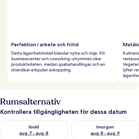
Perfektion i arbete och fritid
Matäls
Detta lägenhetshotell blandar nytta och nöje. Ett
Kulinari
businesscenter och coworking-utrymmen ökar
restaura
produktiviteten, medan spabehandlingar och en
Vegetari
strandbar erbjuder avkoppling.
lyfter r
lägenhet
Rumsalternativ
Kontrollera tillgängligheten för dessa datum
Kontrollera tillgängligheten för ikväll aug. 7 - aug. 8
Kontrollera tillgängligheten f
Ikväll
Imorgon
aug. 7 - aug. 8
aug. 8 - aug. 9