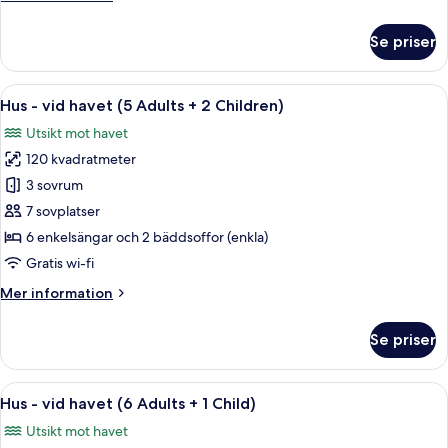
Adults
information
+
om
Se priser
1
Hus
-
Child)
vid
Öppna
Privat pool
13
havet
Hus - vid havet (5 Adults + 2 Children)
alla
(5
Utsikt mot havet
Adults
foton
+
120 kvadratmeter
för
1
Hus
3 sovrum
Child)
-
7 sovplatser
vid
6 enkelsängar och 2 bäddsoffor (enkla)
havet
Gratis wi-fi
(5
Mer
Mer information
Adults
information
+
om
Se priser
2
Hus
-
Children)
vid
Öppna
Privat pool
13
havet
Hus - vid havet (6 Adults + 1 Child)
alla
(5
Utsikt mot havet
Adults
foton