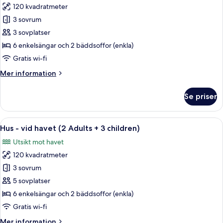
Child)
120 kvadratmeter
för
Hus
3 sovrum
-
3 sovplatser
vid
6 enkelsängar och 2 bäddsoffor (enkla)
havet
Gratis wi-fi
(2
Mer
Mer information
Adults
information
+
om
Se priser
1
Hus
-
Child)
vid
Öppna
Privat pool
13
havet
Hus - vid havet (2 Adults + 3 children)
alla
(2
Utsikt mot havet
Adults
foton
+
120 kvadratmeter
för
1
Hus
3 sovrum
Child)
-
5 sovplatser
vid
6 enkelsängar och 2 bäddsoffor (enkla)
havet
Gratis wi-fi
(2
Mer
Mer information