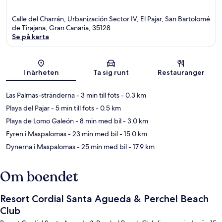
Calle del Charrán, Urbanización Sector IV, El Pajar, San Bartolomé
de Tirajana, Gran Canaria, 35128
Se på karta
Karta
I närheten
Ta sig runt
Restauranger
Las Palmas-stränderna
- 3 min till fots
- 0.3 km
Playa del Pajar
- 5 min till fots
- 0.5 km
Playa de Lomo Galeón
- 8 min med bil
- 3.0 km
Fyren i Maspalomas
- 23 min med bil
- 15.0 km
Dynerna i Maspalomas
- 25 min med bil
- 17.9 km
Om boendet
Resort Cordial Santa Agueda & Perchel Beach
Club