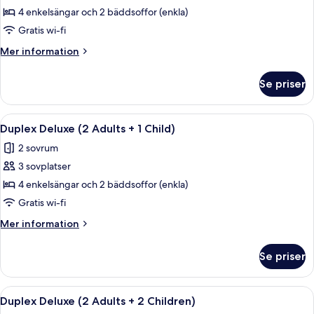
Duplex
4 enkelsängar och 2 bäddsoffor (enkla)
Classic
Gratis wi-fi
Mer
Mer information
information
om
Se priser
Duplex
Classic
Öppna
Terrass/Patio
9
Duplex Deluxe (2 Adults + 1 Child)
alla
2 sovrum
foton
3 sovplatser
för
Duplex
4 enkelsängar och 2 bäddsoffor (enkla)
Deluxe
Gratis wi-fi
(2
Mer
Mer information
Adults
information
+
om
Se priser
Duplex
1
Deluxe
Child)
(2
Öppna
Terrass/Patio
9
Adults
Duplex Deluxe (2 Adults + 2 Children)
alla
+