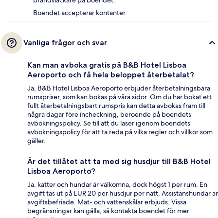
brandsläckare på boendet.
Boendet accepterar kontanter.
Vanliga frågor och svar
Kan man avboka gratis på B&B Hotel Lisboa
Aeroporto och få hela beloppet återbetalat?
Ja, B&B Hotel Lisboa Aeroporto erbjuder återbetalningsbara
rumspriser, som kan bokas på våra sidor. Om du har bokat ett
fullt återbetalningsbart rumspris kan detta avbokas fram till
några dagar före incheckning, beroende på boendets
avbokningspolicy. Se till att du läser igenom boendets
avbokningspolicy för att ta reda på vilka regler och villkor som
gäller.
Är det tillåtet att ta med sig husdjur till B&B Hotel
Lisboa Aeroporto?
Ja, katter och hundar är välkomna, dock högst 1 per rum. En
avgift tas ut på EUR 20 per husdjur per natt. Assistanshundar är
avgiftsbefriade. Mat- och vattenskålar erbjuds. Vissa
begränsningar kan gälla, så kontakta boendet för mer