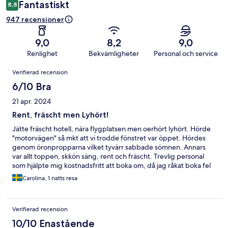
Fantastiskt
8,8
947 recensioner
9,0
8,2
9,0
Renlighet
Bekvämligheter
Personal och service
Recensioner
Verifierad recension
6/10 Bra
21 apr. 2024
Rent, fräscht men Lyhört!
Jätte fräscht hotell, nära flygplatsen men oerhört lyhört. Hörde
"motorvägen" så mkt att vi trodde fönstret var öppet. Hördes
genom öronpropparna vilket tyvärr sabbade sömnen. Annars
var allt toppen, skkön säng, rent och fräscht. Trevlig personal
som hjälpte mig kostnadsfritt att boka om, då jag råkat boka fel
datum genom hotells. Vilket upptäcktes först vid incheckning.
Carolina, 1 natts resa
Proffsigt!
Verifierad recension
10/10 Enastående