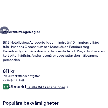
Lisboa
Aeroporto
regående
Nästa
18+
Översikt
Rum
Läge
Regler
B&B Hotel Lisboa Aeroporto ligger mindre än 10 minuters bilfärd
från Lissabons Oceanarium och Marquês de Pombals torg.
Dessutom ligger både Avenida da Liberdade och Praça do Rossio en
kort biltur härifrån. Andra resenärer uppskattar den hjälpsamma
personalen.
Det
811 kr
nuvarande
inklusive skatter och avgifter
priset
30 aug. – 31 aug.
Sittområde i lobbyn
är
Recensioner
Utmärkt
8,8
Se alla 947 recensioner
811 kr
8,8 av 10,
Populära bekvämligheter