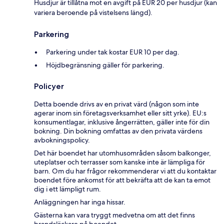
Husdjur är tillåtna mot en avgift på EUR 20 per husdjur (kan
variera beroende på vistelsens längd).
Parkering
Parkering under tak kostar EUR 10 per dag.
Höjdbegränsning gäller för parkering.
Policyer
Detta boende drivs av en privat värd (någon som inte
agerar inom sin företagsverksamhet eller sitt yrke). EU:s
konsumentlagar, inklusive ångerrätten, gäller inte för din
bokning. Din bokning omfattas av den privata värdens
avbokningspolicy.
Det här boendet har utomhusområden såsom balkonger,
uteplatser och terrasser som kanske inte är lämpliga för
barn. Om du har frågor rekommenderar vi att du kontaktar
boendet före ankomst för att bekräfta att de kan ta emot
dig i ett lämpligt rum.
Anläggningen har inga hissar.
Gästerna kan vara tryggt medvetna om att det finns