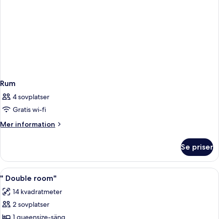
Rum
4 sovplatser
Gratis wi-fi
Mer
Mer information
information
om
Se priser
Rum
Öppna
Minibar, värdeförvaringsskåp på rumm
2
" Double room"
alla
14 kvadratmeter
foton
2 sovplatser
för
"
1 queensize-säng