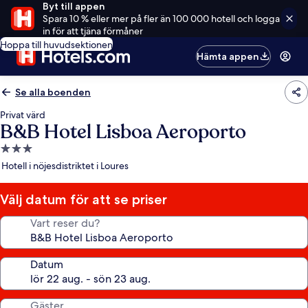
Byt till appen
Spara 10 % eller mer på fler än 100 000 hotell och logga
in för att tjäna förmåner
Hoppa till huvudsektionen
Hämta appen
Se alla boenden
Privat värd
B&B Hotel Lisboa Aeroporto
3.0-
stjärnigt
Hotell i nöjesdistriktet i Loures
boende
Välj datum för att se priser
Vart reser du?
Datum
Gäster