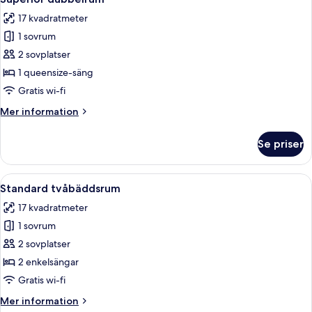
alla
17 kvadratmeter
foton
1 sovrum
för
Superior
2 sovplatser
dubbelrum
1 queensize-säng
Gratis wi-fi
Mer
Mer information
information
om
Se priser
Superior
dubbelrum
Öppna
Standard tvåbäddsrum | Minibar, värd
4
Standard tvåbäddsrum
alla
17 kvadratmeter
foton
1 sovrum
för
Standard
2 sovplatser
tvåbäddsrum
2 enkelsängar
Gratis wi-fi
Mer
Mer information