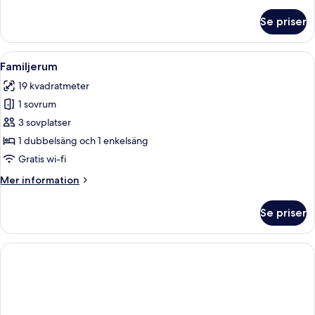
information
om
Se priser
Standard
tvåbäddsrum
Öppna
Familjerum | Minibar, värdeförvarings
4
Familjerum
alla
19 kvadratmeter
foton
1 sovrum
för
Familjerum
3 sovplatser
1 dubbelsäng och 1 enkelsäng
Gratis wi-fi
Mer
Mer information
information
om
Se priser
Familjerum