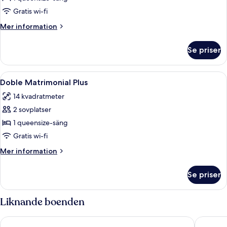
Double
Gratis wi-fi
room"
Mer
Mer information
information
om
Se priser
"
Double
room"
Öppna
Minibar, värdeförvaringsskåp på rumm
2
Doble Matrimonial Plus
alla
14 kvadratmeter
foton
2 sovplatser
för
Doble
1 queensize-säng
Matrimonial
Gratis wi-fi
Plus
Mer
Mer information
information
om
Se priser
Doble
Matrimonial
Plus
Liknande boenden
Holiday Inn Express Lisbon Airport by IHG
ibis Sty