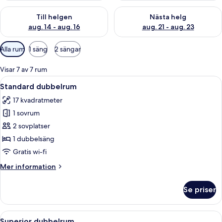
Kontrollera tillgängligheten för den här helgen aug. 14 - aug. 
Kontrollera tillgängligheten fö
Till helgen
Nästa helg
aug. 14 - aug. 16
aug. 21 - aug. 23
Tillgängliga
Alla rum
1 säng
2 sängar
filter
för
Visar 7 av 7 rum
rum
Öppna
Ett modernt hotellrum med en stor sän
4
Standard dubbelrum
alla
17 kvadratmeter
foton
1 sovrum
för
Standard
2 sovplatser
dubbelrum
1 dubbelsäng
Gratis wi-fi
Mer
Mer information
information
om
Se priser
Standard
dubbelrum
Öppna
Ett hotellrum med en sänggavel i trä,
4
Superior dubbelrum