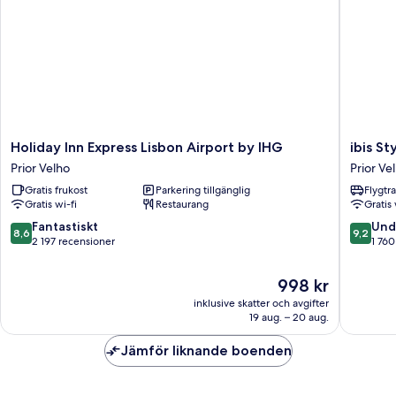
Holiday
ibis
Holiday Inn Express Lisbon Airport by IHG
ibis S
Inn
Styles
Prior Velho
Prior Ve
Express
Lisboa
Gratis frukost
Parkering tillgänglig
Flygtr
Lisbon
Aeropor
Gratis wi-fi
Restaurang
Gratis 
Airport
Prior
by
Velho
8.6
9.2
Fantastiskt
Und
8,6
9,2
IHG
av
av
2 197 recensioner
1 760
Prior
10,
10,
Velho
Fantastiskt,
Underba
Priset
998 kr
2 197 recensioner
1 760 re
är
inklusive skatter och avgifter
998 kr
19 aug. – 20 aug.
Jämför liknande boenden