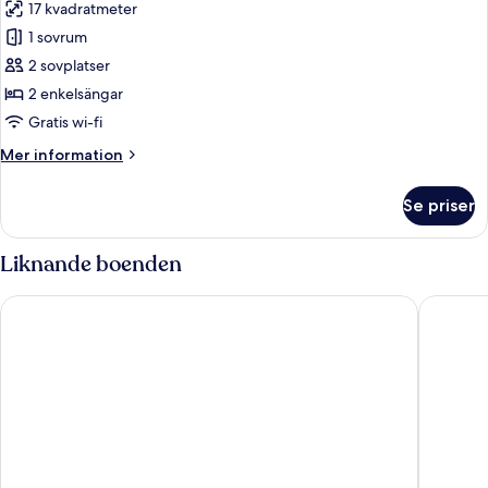
17 kvadratmeter
foton
1 sovrum
för
Standardrum
2 sovplatser
-
2 enkelsängar
2
Gratis wi-fi
enkelsängar
Mer
Mer information
information
om
Se priser
Standardrum
-
2
Liknande boenden
enkelsängar
Mercure Hotel Hannover Mitte
Me and A