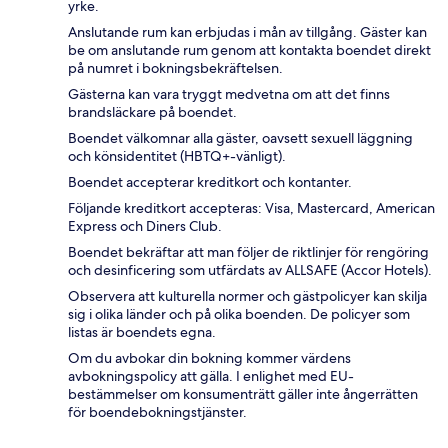
yrke.
Anslutande rum kan erbjudas i mån av tillgång. Gäster kan
be om anslutande rum genom att kontakta boendet direkt
på numret i bokningsbekräftelsen.
Gästerna kan vara tryggt medvetna om att det finns
brandsläckare på boendet.
Boendet välkomnar alla gäster, oavsett sexuell läggning
och könsidentitet (HBTQ+-vänligt).
Boendet accepterar kreditkort och kontanter.
Följande kreditkort accepteras: Visa, Mastercard, American
Express och Diners Club.
Boendet bekräftar att man följer de riktlinjer för rengöring
och desinficering som utfärdats av ALLSAFE (Accor Hotels).
Observera att kulturella normer och gästpolicyer kan skilja
sig i olika länder och på olika boenden. De policyer som
listas är boendets egna.
Om du avbokar din bokning kommer värdens
avbokningspolicy att gälla. I enlighet med EU-
bestämmelser om konsumenträtt gäller inte ångerrätten
för boendebokningstjänster.