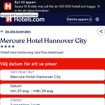
Byt till appen
Spara 10 % eller mer på fler än 100 000 hotell och logga
in för att tjäna förmåner
Hoppa till huvudsektionen
Hämta appen
Se alla boenden
Mercure Hotel Hannover City
4.0-
stjärnigt
Hotell med restaurang nära Nya stadshuset
boende
Välj datum för att se priser
Vart reser du?
Datum
Gäster