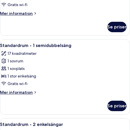
1
Gratis wi-fi
dubbelsäng
Mer
Mer information
information
om
Se priser
Standardrum
-
1
Öppna
Ett hotellrum med en säng, ett skrivb
11
dubbelsäng
Standardrum - 1 semidubbelsäng
alla
17 kvadratmeter
foton
1 sovrum
för
Standardrum
1 sovplats
-
1 stor enkelsäng
1
Gratis wi-fi
semidubbelsäng
Mer
Mer information
information
om
Se priser
Standardrum
-
1
Öppna
Ett hotellrum med en stor säng, två k
9
semidubbelsäng
Standardrum - 2 enkelsängar
alla