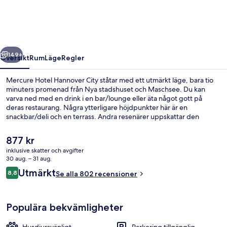
City
regående
Nästa
149+
Översikt
Rum
Läge
Regler
Mercure Hotel Hannover City ståtar med ett utmärkt läge, bara tio
minuters promenad från Nya stadshuset och Maschsee. Du kan
varva ned med en drink i en bar/lounge eller äta något gott på
deras restaurang. Några ytterligare höjdpunkter här är en
snackbar/deli och en terrass. Andra resenärer uppskattar den
hjälpsamma personalen. Kollektivtrafik finns i närheten. Till
Aegidientorplatz U-Bahnstation tar det 5 minuter att gå och till
Det
877 kr
Markthall-Landtag U-Bahnstation är det 8 minuter.
nuvarande
inklusive skatter och avgifter
priset
30 aug. – 31 aug.
Mötesrum
är
Recensioner
Utmärkt
8,8
Se alla 802 recensioner
877 kr
8,8 av 10,
Populära bekvämligheter