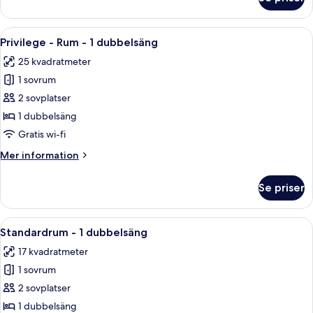
Privilege
-
Rum
Öppna
Ett hotellrum med en stor säng, två stol
11
-
Privilege - Rum - 1 dubbelsäng
alla
flera
25 kvadratmeter
sängar
foton
1 sovrum
för
Privilege
2 sovplatser
-
1 dubbelsäng
Rum
Gratis wi-fi
-
Mer
Mer information
1
information
dubbelsäng
om
Se priser
Privilege
-
Rum
Öppna
Ett hotellrum med en stor säng, ett sk
11
-
Standardrum - 1 dubbelsäng
alla
1
17 kvadratmeter
dubbelsäng
foton
1 sovrum
för
Standardrum
2 sovplatser
-
1 dubbelsäng