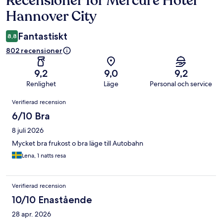
Recensioner för Mercure Hotel
Hannover City
Fantastiskt
8,8
802 recensioner
9,2
9,0
9,2
Renlighet
Läge
Personal och service
Recensioner
Verifierad recension
6/10 Bra
8 juli 2026
Mycket bra frukost o bra läge till Autobahn
Lena, 1 natts resa
Verifierad recension
10/10 Enastående
28 apr. 2026