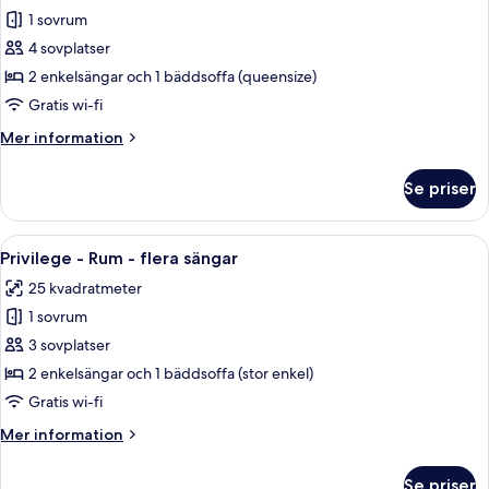
1 sovrum
för
Privilege
4 sovplatser
-
2 enkelsängar och 1 bäddsoffa (queensize)
Rum
Gratis wi-fi
-
Mer
Mer information
flera
information
sängar
om
Se priser
Privilege
-
Rum
Öppna
Ett hotellrum med två sängar, en soffa
9
-
Privilege - Rum - flera sängar
alla
flera
25 kvadratmeter
sängar
foton
1 sovrum
för
Privilege
3 sovplatser
-
2 enkelsängar och 1 bäddsoffa (stor enkel)
Rum
Gratis wi-fi
-
Mer
Mer information
flera
information
sängar
om
Se priser