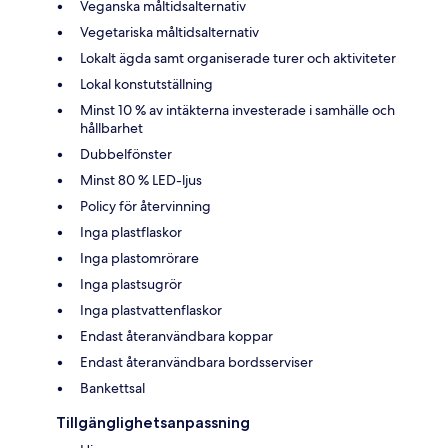
Veganska måltidsalternativ
Vegetariska måltidsalternativ
Lokalt ägda samt organiserade turer och aktiviteter
Lokal konstutställning
Minst 10 % av intäkterna investerade i samhälle och
hållbarhet
Dubbelfönster
Minst 80 % LED-ljus
Policy för återvinning
Inga plastflaskor
Inga plastomrörare
Inga plastsugrör
Inga plastvattenflaskor
Endast återanvändbara koppar
Endast återanvändbara bordsserviser
Bankettsal
Tillgänglighetsanpassning