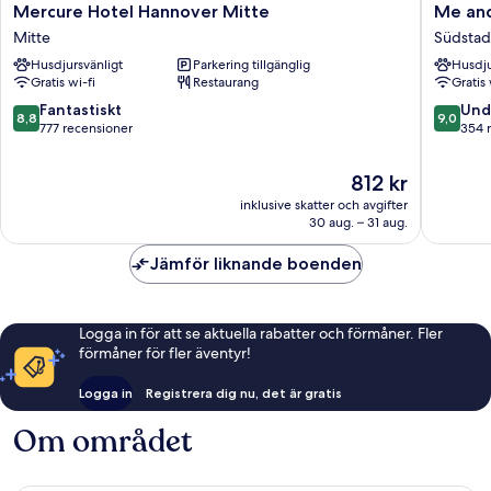
Mercure
Me
Mercure Hotel Hannover Mitte
Me and
Hotel
and
Mitte
Südstad
Hannover
All
Husdjursvänligt
Parkering tillgänglig
Husdju
Mitte
Hotel
Gratis wi-fi
Restaurang
Gratis 
Mitte
Hanover
by
8.8
9.0
Fantastiskt
Und
8,8
9,0
Hyatt
av
av
777 recensioner
354 
Südstad
10,
10,
Fantastiskt,
Underba
Priset
812 kr
777 recensioner
354 rec
är
inklusive skatter och avgifter
812 kr
30 aug. – 31 aug.
Jämför liknande boenden
Logga in för att se aktuella rabatter och förmåner. Fler
förmåner för fler äventyr!
Logga in
Registrera dig nu, det är gratis
Om området