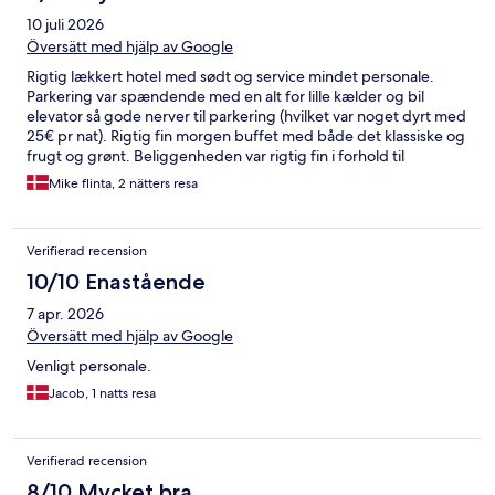
10 juli 2026
Översätt med hjälp av Google
Rigtig lækkert hotel med sødt og service mindet personale.
Parkering var spændende med en alt for lille kælder og bil
elevator så gode nerver til parkering (hvilket var noget dyrt med
25€ pr nat). Rigtig fin morgen buffet med både det klassiske og
frugt og grønt. Beliggenheden var rigtig fin i forhold til
centrum(tror jeg🙂) De skriver de har fitness faciliteter... det er
Mike flinta, 2 nätters resa
at overdrive det en smule. 2 ro maskine og 2 cykler samt en
bænk og håndvægte fra 1-10kg er hvad de havde... Alt i alt en
rigtig god oplevelse for mig og min familie
Verifierad recension
10/10 Enastående
7 apr. 2026
Översätt med hjälp av Google
Venligt personale.
Jacob, 1 natts resa
Verifierad recension
8/10 Mycket bra