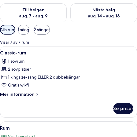
Kontrollera tillgängligheten för den här helgen aug. 7 - aug. 9
Kontrollera tillgängligheten fö
Till helgen
Nästa helg
aug. 7 - aug. 9
aug. 14 - aug. 16
Tillgängliga
Alla rum
1 säng
2 sängar
filter
för
Visar 7 av 7 rum
rum
Öppna
Ett hotellrum med två sängar, ett skri
9
Classic-rum
alla
1 sovrum
foton
2 sovplatser
för
Classic-
1 kingsize-säng ELLER 2 dubbelsängar
rum
Gratis wi-fi
Mer
Mer information
information
om
Se priser
Classic-
rum
Öppna
Rum | Allergitestade sängkläder, vär
9
Rum
alla
Viss havsutsikt