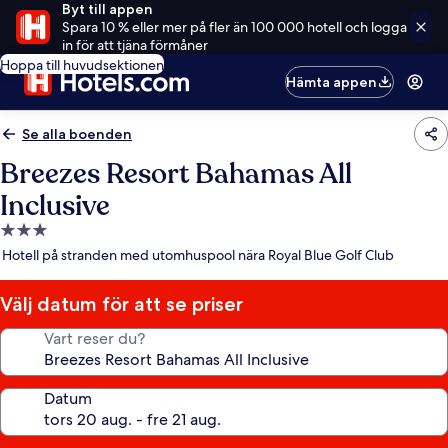
Byt till appen
Spara 10 % eller mer på fler än 100 000 hotell och logga
in för att tjäna förmåner
Hoppa till huvudsektionen
Hämta appen
Se alla boenden
Breezes Resort Bahamas All
Inclusive
3.0-
stjärnigt
Hotell på stranden med utomhuspool nära Royal Blue Golf Club
boende
Välj datum för att se priser
Vart reser du?
Datum