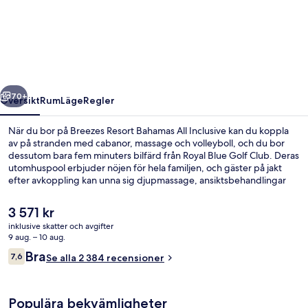
Resort
Bahamas
All
Inclusive
regående
Nästa
70+
Översikt
Rum
Läge
Regler
När du bor på Breezes Resort Bahamas All Inclusive kan du koppla
av på stranden med cabanor, massage och volleyboll, och du bor
dessutom bara fem minuters bilfärd från Royal Blue Golf Club. Deras
utomhuspool erbjuder nöjen för hela familjen, och gäster på jakt
efter avkoppling kan unna sig djupmassage, ansiktsbehandlingar
och aromaterapi. Du kan äta gott på deras restaurang och dessutom
finns en bar/lounge, där du kan svalka dig med en drink. Här har
Det
3 571 kr
gäster dessutom tillgång till 2 utomhustennisbanor, en nattklubb
nuvarande
inklusive skatter och avgifter
och en bar vid poolen. Andra resenärer uppskattar poolen och den
priset
9 aug. – 10 aug.
hjälpsamma personalen.
På stranden, vit sandstrand, cabanor (t
är
Recensioner
Bra
7,6
Se alla 2 384 recensioner
3 571 kr
7,6 av 10,
Populära bekvämligheter