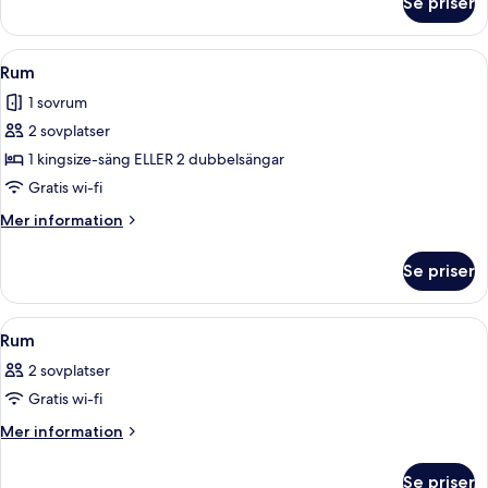
Se priser
Rum
Öppna
Allergitestade sängkläder, värdeförv
11
Rum
alla
1 sovrum
foton
2 sovplatser
för
Rum
1 kingsize-säng ELLER 2 dubbelsängar
Gratis wi-fi
Mer
Mer information
information
om
Se priser
Rum
Öppna
Ett hotellrum med två sängar, en TV, 
4
Rum
alla
2 sovplatser
foton
Gratis wi-fi
för
Rum
Mer
Mer information
information
om
Se priser