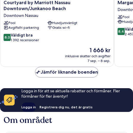
Courtyard
Margarit
Courtyard by Marriott Nassau
Margar
by
Beach
Downtown/Junkanoo Beach
Downto
Marriott
Resort
Downtown Nassau
Pool
Nassau
-
Husdju
Downtown/Junkanoo
Pool
Husdjursvänligt
Nassau
Avgiftsfri parkering
Gratis wi-fi
Beach
Downto
8.4
Väld
8,4
Downtown
Nassau
av
2 45
8.0
Väldigt bra
8,0
Nassau
10,
av
1 392 recensioner
Väldigt
10,
Priset
1 666 kr
bra,
Väldigt
är
2 457 re
bra,
inklusive skatter och avgifter
1 666 kr
7 sep. – 8 sep.
1 392 recensioner
Jämför liknande boenden
Logga in för att se aktuella rabatter och förmåner. Fler
förmåner för fler äventyr!
Logga in
Registrera dig nu, det är gratis
Om området