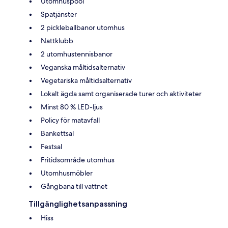
Utomhuspool
Spatjänster
2 pickleballbanor utomhus
Nattklubb
2 utomhustennisbanor
Veganska måltidsalternativ
Vegetariska måltidsalternativ
Lokalt ägda samt organiserade turer och aktiviteter
Minst 80 % LED-ljus
Policy för matavfall
Bankettsal
Festsal
Fritidsområde utomhus
Utomhusmöbler
Gångbana till vattnet
Tillgänglighetsanpassning
Hiss