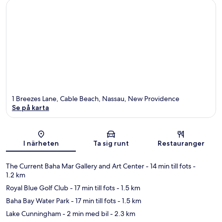
1 Breezes Lane, Cable Beach, Nassau, New Providence
Se på karta
Karta
I närheten
Ta sig runt
Restauranger
The Current Baha Mar Gallery and Art Center
- 14 min till fots
-
1.2 km
Royal Blue Golf Club
- 17 min till fots
- 1.5 km
Baha Bay Water Park
- 17 min till fots
- 1.5 km
Lake Cunningham
- 2 min med bil
- 2.3 km