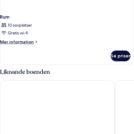
Rum
10 sovplatser
Gratis wi-fi
Mer
Mer information
information
om
Se priser
Rum
Liknande boenden
Courtyard by Marriott Nassau Downtown/Junkanoo Beach
Margarit