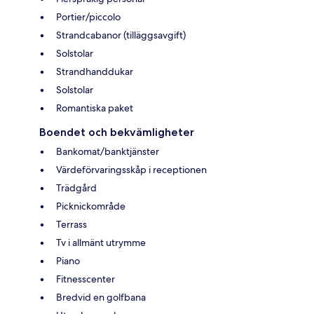
Portier/piccolo
Strandcabanor (tilläggsavgift)
Solstolar
Strandhanddukar
Solstolar
Romantiska paket
Boendet och bekvämligheter
Bankomat/banktjänster
Värdeförvaringsskåp i receptionen
Trädgård
Picknickområde
Terrass
Tv i allmänt utrymme
Piano
Fitnesscenter
Bredvid en golfbana