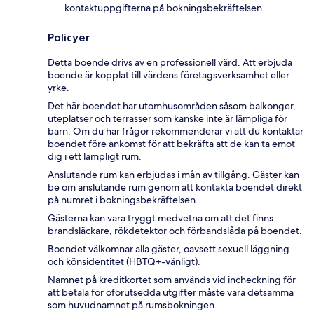
kontaktuppgifterna på bokningsbekräftelsen.
Policyer
Detta boende drivs av en professionell värd. Att erbjuda
boende är kopplat till värdens företagsverksamhet eller
yrke.
Det här boendet har utomhusområden såsom balkonger,
uteplatser och terrasser som kanske inte är lämpliga för
barn. Om du har frågor rekommenderar vi att du kontaktar
boendet före ankomst för att bekräfta att de kan ta emot
dig i ett lämpligt rum.
Anslutande rum kan erbjudas i mån av tillgång. Gäster kan
be om anslutande rum genom att kontakta boendet direkt
på numret i bokningsbekräftelsen.
Gästerna kan vara tryggt medvetna om att det finns
brandsläckare, rökdetektor och förbandslåda på boendet.
Boendet välkomnar alla gäster, oavsett sexuell läggning
och könsidentitet (HBTQ+-vänligt).
Namnet på kreditkortet som används vid incheckning för
att betala för oförutsedda utgifter måste vara detsamma
som huvudnamnet på rumsbokningen.