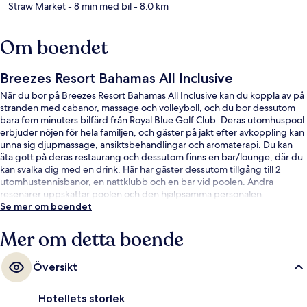
Straw Market
- 8 min med bil
- 8.0 km
Om boendet
Breezes Resort Bahamas All Inclusive
När du bor på Breezes Resort Bahamas All Inclusive kan du koppla av på
stranden med cabanor, massage och volleyboll, och du bor dessutom
bara fem minuters bilfärd från Royal Blue Golf Club. Deras utomhuspool
erbjuder nöjen för hela familjen, och gäster på jakt efter avkoppling kan
unna sig djupmassage, ansiktsbehandlingar och aromaterapi. Du kan
äta gott på deras restaurang och dessutom finns en bar/lounge, där du
kan svalka dig med en drink. Här har gäster dessutom tillgång till 2
utomhustennisbanor, en nattklubb och en bar vid poolen. Andra
resenärer uppskattar poolen och den hjälpsamma personalen.
Se mer om boendet
Mer om detta boende
Översikt
Hotellets storlek