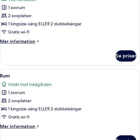
foton
1 sovrum
för
Rum
2 sovplatser
1 kingsize-säng ELLER 2 dubbelsängar
Gratis wi-fi
Mer
Mer information
information
om
Se priser
Rum
Öppna
Ett hotellrum med två sängar, ett skri
6
Rum
alla
Utsikt mot trädgården
foton
1 sovrum
för
Rum
2 sovplatser
1 kingsize-säng ELLER 2 dubbelsängar
Gratis wi-fi
Mer
Mer information
information
om