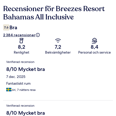
Recensioner för Breezes Resort
Recensioner
Bahamas All Inclusive
Bra
7,6
2 384 recensioner
8,2
7,2
8,4
Renlighet
Bekvämligheter
Personal och service
Recensioner
Verifierad recension
8/10 Mycket bra
7 dec. 2025
Fantastiskt rum
Jiri, 7 nätters resa
Verifierad recension
8/10 Mycket bra