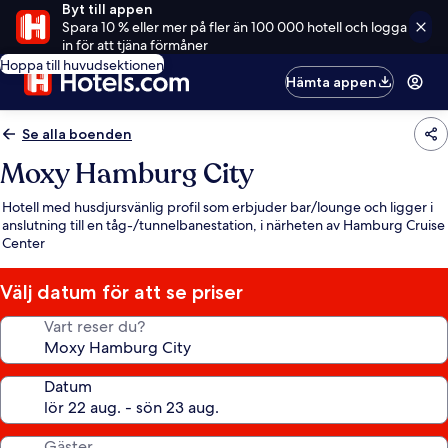
Byt till appen
Spara 10 % eller mer på fler än 100 000 hotell och logga
in för att tjäna förmåner
Hoppa till huvudsektionen
Hämta appen
Se alla boenden
Moxy Hamburg City
Hotell med husdjursvänlig profil som erbjuder bar/lounge och ligger i
anslutning till en tåg-/tunnelbanestation, i närheten av Hamburg Cruise
Center
Välj datum för att se priser
Vart reser du?
Datum
Gäster