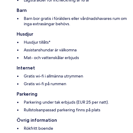
Lägsta ålder för incheckning är 18 år
Barn
Barn bor gratis i förälders eller vårdnadshavares rum om
inga extrasängar behövs.
Husdjur
Husdjur tillåts*
Assistanshundar är välkomna
Mat- och vattenskålar erbjuds
Internet
Gratis wi-fi i allmänna utrymmen
Gratis wi-fi på rummen
Parkering
Parkering under tak erbjuds (EUR 25 per natt).
Rullstolsanpassad parkering finns på plats
Övrig information
Rökfritt boende