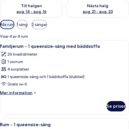
Kontrollera tillgängligheten för den här helgen aug. 14 - aug. 
Kontrollera tillgängligheten fö
Till helgen
Nästa helg
aug. 14 - aug. 16
aug. 21 - aug. 23
Tillgängliga
Alla rum
1 säng
2 sängar
filter
för
Visar 4 av 4 rum
rum
Öppna
Ett modernt hotellrum med en soffa, 
6
Familjerum - 1 queensize-säng med bäddsoffa
alla
26 kvadratmeter
foton
1 sovrum
för
Familjerum
4 sovplatser
-
1 queensize-säng och 1 bäddsoffa (dubbel)
1
Gratis wi-fi
queensize-
Mer
Mer information
säng
information
med
om
Se priser
Familjerum
bäddsoffa
-
1
Öppna
Ett hotellrum med en stor säng, en tv
7
queensize-
Rum - 1 queensize-säng
alla
säng