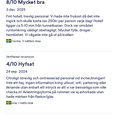
8/10 Mycket bra
3 dec. 2025
Fint hotell, trevlig personal. Vi hade inte frukost då det inte
ingick och skulle kosta oss 250kr per person varje dag! Hotell
ligger ca 5-10 min från tunnelbanan. Dock var området
runtomkring väldigt obehagligt. Mycket fylla, droger ,
hemlöshet. Vi vågade inte gå ut på kvällen.
Cecilia, 3 nätters resa
Verifierad recension
4/10 Hyfsat
24 sep. 2024
Otroligt otrevlig och ointresserad personal vid incheckningen!
Inte ett hej, ingen information kring utbud, wifi, parkering eller
liknande utan enbart ett intryck av att vi var besvärliga som ville
checka in! Avlastningsytorna på rummet var ej avtorkade utan
hade märken från flaskor/glas
Lina, 1 natts resa