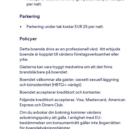
per natt.
Parkering
Parkering under tak kostar EUR 25 per natt.
Policyer
Detta boende drivs av en professionell värd. Att erbjuda
boende är kopplat till värdens företagsverksamhet eller
yrke.
Gästerna kan vara tryggt medvetna om att det finns
brandsläckare på boendet.
Boendet välkomnar alla gäster, oavsett sexuell läggning
och könsidentitet (HBTQ+-vänligt).
Boendet accepterar kreditkort och kontanter.
Följande kreditkort accepteras: Visa, Mastercard, American
Express och Diners Club.
Om du avbokar din bokning kommer värdens
avbokningspolicy att gälla. I enlighet med EU-
bestämmelser om konsumenträtt gäller inte ångerrätten
för boendebokningstjänster.