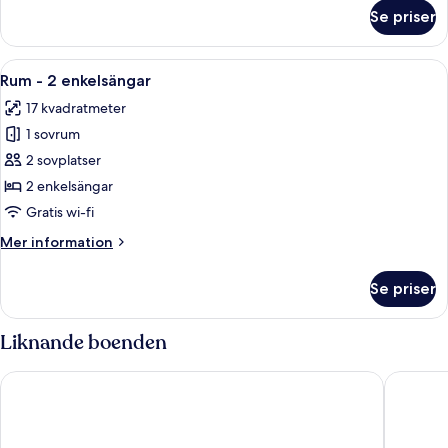
med
om
Se priser
Rum
bäddsoffa
-
1
Öppna
Ett hotellrum med en TV som är monter
7
queensize-
Rum - 2 enkelsängar
alla
säng
17 kvadratmeter
med
foton
bäddsoffa
1 sovrum
för
Rum
2 sovplatser
-
2 enkelsängar
2
Gratis wi-fi
enkelsängar
Mer
Mer information
information
om
Se priser
Rum
-
2
Liknande boenden
enkelsängar
Premier Inn Hamburg City Hammerbrook
Premier 