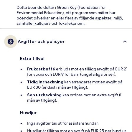
Detta boende deltar i Green Key (Foundation for
Environmental Education), ett program som mäter hur
boendet påverkar en eller flera av följande aspekter: miljö,
samhälle, kulturarv och lokal ekonomi.
Avgifter och policyer
Extra tillval
Frukostbuffé
erbjuds mot en tilläggsavgift på EUR 21
för vuxna och EUR 9 för barn (ungefärliga priser).
Tidig incheckning
kan arrangeras mot en avgift på
EUR 30 (endast i mån av tillgång).
Sen utcheckning
kan ordnas mot en extra avgift (i
mån av tillgång).
Husdjur
Inga avgifter tas ut för assistanshundar.
Husdjur är tillåtna mot en avgift på EUR 25 per husdjur,