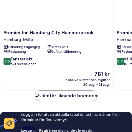
Premier
Premier
Premier Inn Hamburg City Hammerbrook
Premie
Inn
Inn
Hamburg-Mitte
Hambur
Hamburg
Hambur
Parkering tillgänglig
Gratis wi-fi
Parkeri
City
City
Restaurang
Luftkonditionering
Restau
Hammerbrook
Klostert
Hamburg-
Hambur
8.6
8.4
Fantastiskt
Väld
8,6
8,4
Mitte
Mitte
av
av
621 recensioner
101 r
10,
10,
Priset
781 kr
Fantastiskt,
Väldigt
är
621 recensioner
bra,
inklusive skatter och avgifter
781 kr
30 aug. – 31 aug.
101 rece
Jämför liknande boenden
Logga in för att se aktuella rabatter och förmåner. Fler
förmåner för fler äventyr!
Logga in
Registrera dig nu, det är gratis