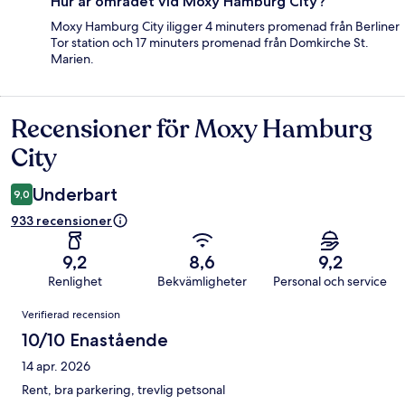
Hur är området vid Moxy Hamburg City?
Moxy Hamburg City iligger 4 minuters promenad från Berliner
Tor station och 17 minuters promenad från Domkirche St.
Marien.
Recensioner för Moxy Hamburg
Recensioner
City
Underbart
9,0
933 recensioner
9,2
8,6
9,2
Renlighet
Bekvämligheter
Personal och service
Recensioner
Verifierad recension
10/10 Enastående
14 apr. 2026
Rent, bra parkering, trevlig petsonal