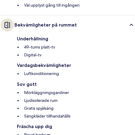
Väl upplyst gång till ingången
Bekvämligheter på rummet
Underhållning
49-tums platt-tv
Digital-tv
Vardagsbekvämligheter
Luftkonditionering
Sov gott
Mörkläggningsgardiner
Ljudisolerade rum
Gratis spjälsäng
Sängkläder tillhandahålls
Fräscha upp dig
Privat badrum