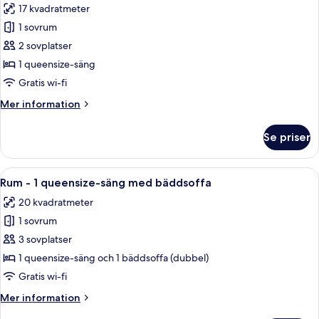
17 kvadratmeter
med
foton
bäddsoffa
1 sovrum
för
Rum
2 sovplatser
-
1 queensize-säng
1
Gratis wi-fi
queensize-
Mer
Mer information
säng
information
om
Se priser
Rum
-
1
Öppna
Ett modernt hotellrum med en stor sän
6
queensize-
Rum - 1 queensize-säng med bäddsoffa
alla
säng
20 kvadratmeter
foton
1 sovrum
för
Rum
3 sovplatser
-
1 queensize-säng och 1 bäddsoffa (dubbel)
1
Gratis wi-fi
queensize-
Mer
Mer information
säng
information