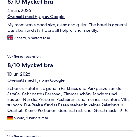
8/10 Mycket bra
4 mars 2026
Översätt med hjälp av Google
My room was a good size, clean and quiet. The hotel in general
was clean and staff were all helpful and friendly.
Richard, 5 nätters resa
Verifierad recension
8/10 Mycket bra
10 juni 2026
Översätt med hjälp av Google
Schönes Hotel mit eigenem Parkhaus und Parkplätzen an der
Straße. Sehr nettes Personal, Zimmer schön, Modern und
Sauber. Nur die Preise im Restaurant sind meines Erachtens VIEL
zu hoch. Die Preise für das Essen stehen in keiner Relation zur
Qualität. Kleine Portionen, durchschnittlicher Geschmack.. 9,-€
für ein Glas Wein, 4,-€ für eine kleine Flasche Wasser.....naja...
Nicole, 2 nätters resa
Verifierad recension