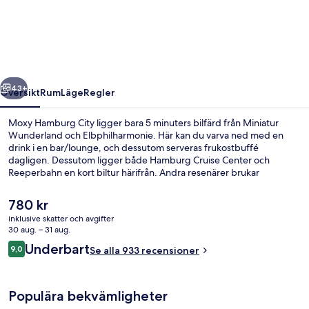
City
regående
Nästa
43+
Översikt
Rum
Läge
Regler
Moxy Hamburg City ligger bara 5 minuters bilfärd från Miniatur
Wunderland och Elbphilharmonie. Här kan du varva ned med en
drink i en bar/lounge, och dessutom serveras frukostbuffé
dagligen. Dessutom ligger både Hamburg Cruise Center och
Reeperbahn en kort biltur härifrån. Andra resenärer brukar
uppskatta närheten till kollektivtrafik. Berliner Tor station ligger 4
minuter bort och till Lohmühlenstrasse U-Bahnstation tar det inte
Det
780 kr
mer än 11 minuter att gå.
nuvarande
inklusive skatter och avgifter
priset
30 aug. – 31 aug.
Sittområde i lobbyn
är
Recensioner
Underbart
9,0
Se alla 933 recensioner
780 kr
9,0 av 10,
Populära bekvämligheter