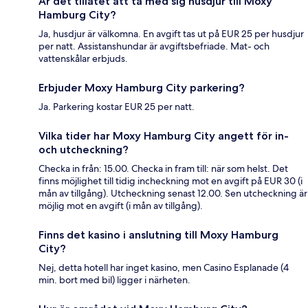
Är det tillåtet att ta med sig husdjur till Moxy
Hamburg City?
Ja, husdjur är välkomna. En avgift tas ut på EUR 25 per husdjur
per natt. Assistanshundar är avgiftsbefriade. Mat- och
vattenskålar erbjuds.
Erbjuder Moxy Hamburg City parkering?
Ja. Parkering kostar EUR 25 per natt.
Vilka tider har Moxy Hamburg City angett för in-
och utcheckning?
Checka in från: 15.00. Checka in fram till: när som helst. Det
finns möjlighet till tidig incheckning mot en avgift på EUR 30 (i
mån av tillgång). Utcheckning senast 12.00. Sen utcheckning är
möjlig mot en avgift (i mån av tillgång).
Finns det kasino i anslutning till Moxy Hamburg
City?
Nej, detta hotell har inget kasino, men Casino Esplanade (4
min. bort med bil) ligger i närheten.